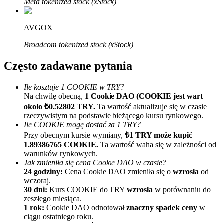
Meta tokenized stock (xStock)
AVGOX
Broadcom tokenized stock (xStock)
Często zadawane pytania
Polecaj
Ile kosztuje 1 COOKIE w TRY?
Na chwilę obecną,
1 Cookie DAO (COOKIE jest wart
Zaproś przyjaciela, aby otrzymać nagrody pieniężne
około ₺0.52802 TRY.
Ta wartość aktualizuje się w czasie
rzeczywistym na podstawie bieżącego kursu rynkowego.
Deposit CASHCAT & Win
Ile COOKIE mogę dostać za 1 TRY?
Przy obecnym kursie wymiany,
₺1 TRY może kupić
1.89386765 COOKIE.
Ta wartość waha się w zależności od
warunków rynkowych.
Jak zmieniła się cena Cookie DAO w czasie?
24 godziny:
Cena Cookie DAO zmieniła się o
wzrosła
od
wczoraj.
30 dni:
Kurs COOKIE do TRY
wzrosła
w porównaniu do
zeszłego miesiąca.
1 rok:
Cookie DAO odnotował
znaczny spadek ceny
w
ciągu ostatniego roku.