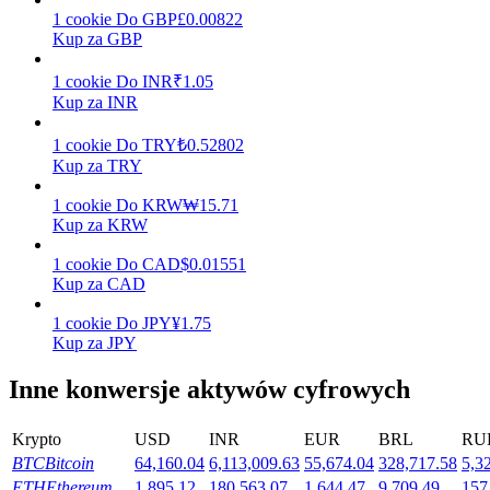
1
cookie
Do
GBP
£
0.00822
Kup za GBP
Stawianie
1
cookie
Do
INR
₹
1.05
Kup za INR
Wysokie zyski i natychmiastowy dostęp
1
cookie
Do
TRY
₺
0.52802
Kup za TRY
1
cookie
Do
KRW
₩
15.71
Kup za KRW
1
cookie
Do
CAD
$
0.01551
Kup za CAD
1
cookie
Do
JPY
¥
1.75
Launchpool
Kup za JPY
Elastyczne stawianie zakładów, aby zarabiać na popularnych
Inne konwersje aktywów cyfrowych
tokenach
Krypto
USD
INR
EUR
BRL
RU
BTC
Bitcoin
64,160.04
6,113,009.63
55,674.04
328,717.58
5,3
ETH
Ethereum
1,895.12
180,563.07
1,644.47
9,709.49
157