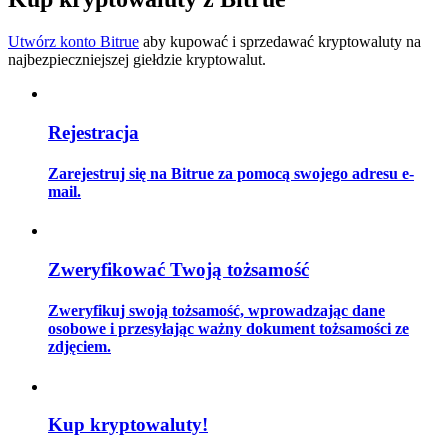
Utwórz konto Bitrue
aby kupować i sprzedawać kryptowaluty na
najbezpieczniejszej giełdzie kryptowalut.
Przewodnik
Przewodnik dla początkujących dotyczący kontraktów futures
Rejestracja
Zarejestruj się na Bitrue za pomocą swojego adresu e-
mail.
Zweryfikować Twoją tożsamość
Zweryfikuj swoją tożsamość, wprowadzając dane
Strategie handlowe
osobowe i przesyłając ważny dokument tożsamości ze
zdjęciem.
Dowiedz się, jak zachować rentowność
Kup kryptowaluty!