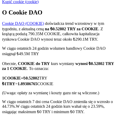
Kupić
cookie
(
cookie
)
O Cookie DAO
Cookie DAO (COOKIE)
doświadcza trend wzrostowy w tym
Kontrakty terminowe COIN-M
tygodniu, z aktualną ceną
na ₺0.52802 TRY za COOKIE
. Z
Kontrakty terminowe na kryptowaluty
krążącą podażą 790.35M COOKIE, całkowita kapitalizacja
rynkowa Cookie DAO wynosi teraz około ₺290.1M TRY.
W ciągu ostatnich 24 godzin wolumen handlowy Cookie DAO
TradFi
osiągnął ₺49.5M TRY
Instrumenty pochodne na akcje, forex, metale szlachetne i
Obecnie,
COOKIE do TRY
kurs wymiany
wynosi ₺0.52802 TRY
towary
za 1 COOKIE
. To oznacza:
1
COOKIE
=
₺
0.52802
TRY
₺
1
TRY
=
1.89386765
COOKIE
(Uwaga: opłaty za wymianę i koszty gazu nie są wliczone.)
W ciągu ostatnich 7 dni cena Cookie DAO zmieniła się o wzrosło o
44.73%.
W ciągu ostatnich 24 godzin kurs wahał się o 23.59%,
osiągając maksimum ₺0 TRY i minimum ₺0 TRY.