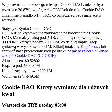
Kontrakty terminowe na USDC
W porównaniu do zeszłego miesiąca Cookie DAO zmienił się o
Kontrakty futures wykorzystujące USDC jako zabezpieczenie
wzrosła o 20.87%. w górę z ₺-- TRY.
Rok do roku Cookie DAO
zmienił się o spadło o ₺-- TRY, co oznacza 92.59% malejące w
wartości.
Statystyki Rynku Cookie DAO
COOKIE to kryptowaluta zbudowana na blockchainie Cookie
DAO. Ma maksymalną podaż 1B, z aktualną całkowitą podażą
999.89M i krążącą podażą 790.35M, co daje jej kapitalizację
rynkową w wysokości 290.1M. Kliknij tutaj, aby
Kupić teraz
, lub
sprawdź nasz przewodnik krok po kroku na
jak bezpiecznie i łatwo
zakupić Cookie DAO (COOKIE)
.
Kopiowanie Transakcji
Aktualna cena
₺
0.52802
Krążąca podaż
790.35M
Dołącz do najlepszych traderów
Kapitalizacja rynkowa
₺
290.1M
Wolumen (24h)
₺
49.5M
Cookie DAO Kursy wymiany dla różnych
kwot
Wartości do TRY z today 05:00