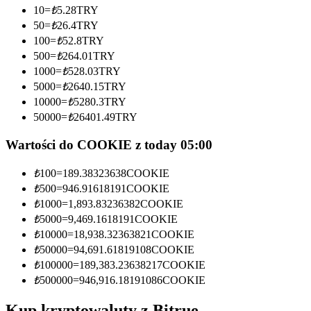
10
=
₺
5.28
TRY
Zostań traderem kopiującym
50
=
₺
26.4
TRY
100
=
₺
52.8
TRY
Ciesz się podziałem zysków i prowizjami z kopiowania
500
=
₺
264.01
TRY
transakcji
1000
=
₺
528.03
TRY
5000
=
₺
2640.15
TRY
10000
=
₺
5280.3
TRY
50000
=
₺
26401.49
TRY
Wartości do COOKIE z today 05:00
₺
100
=
189.38323638
COOKIE
₺
500
=
946.91618191
COOKIE
Informacja
₺
1000
=
1,893.83236382
COOKIE
₺
5000
=
9,469.1618191
COOKIE
Analiza Big Data, w tym informacje handlowe itp.
₺
10000
=
18,938.32363821
COOKIE
₺
50000
=
94,691.61819108
COOKIE
₺
100000
=
189,383.23638217
COOKIE
₺
500000
=
946,916.18191086
COOKIE
Kup kryptowaluty z Bitrue