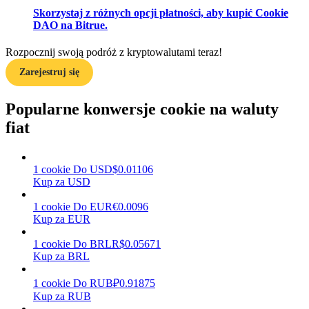
Skorzystaj z różnych opcji płatności, aby kupić Cookie
DAO na Bitrue.
Zarabiać
Rozpocznij swoją podróż z kryptowalutami teraz!
Zarejestruj się
Popularne konwersje cookie na waluty
fiat
1
cookie
Do
USD
$
0.01106
Kup za USD
Mocna Świnka
1
cookie
Do
EUR
€
0.0096
Codziennie zdobywaj konkurencyjne nagrody
Kup za EUR
1
cookie
Do
BRL
R$
0.05671
Kup za BRL
1
cookie
Do
RUB
₽
0.91875
Kup za RUB