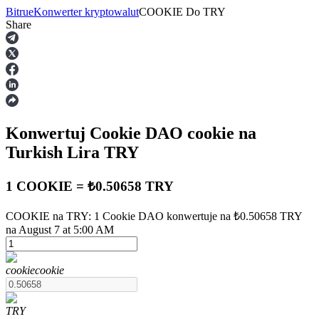
Bitrue
Konwerter kryptowalut
COOKIE
Do
TRY
Share
Kontrakty terminowe
Konwertuj Cookie DAO
cookie
na
Turkish Lira
TRY
1 COOKIE = ₺0.50658 TRY
Kontrakty terminowe na USDT
COOKIE na TRY: 1 Cookie DAO konwertuje na ₺0.50658 TRY
na August 7 at 5:00 AM
Kontrakty futures wykorzystujące USDT jako zabezpieczenie
cookie
cookie
TRY