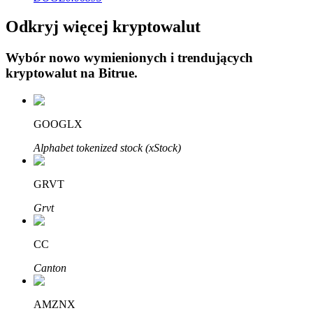
Odkryj więcej kryptowalut
Wybór nowo wymienionych i trendujących
kryptowalut na
Bitrue
.
Automatyczna inwestycja
GOOGLX
Zdobądź długoterminowy zysk i elastyczne zainteresowania
Alphabet tokenized stock (xStock)
GRVT
Grvt
CC
Naucz się stakingu
Canton
Dowiedz się, jak uzyskać dochód pasywny
AMZNX