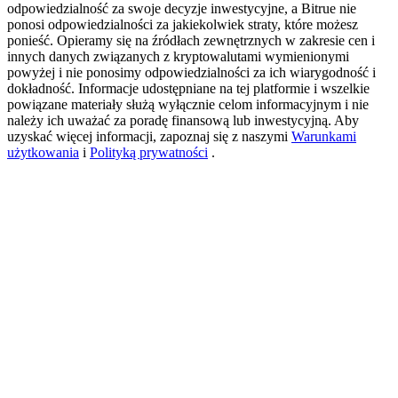
odpowiedzialność za swoje decyzje inwestycyjne, a Bitrue nie
ponosi odpowiedzialności za jakiekolwiek straty, które możesz
ponieść. Opieramy się na źródłach zewnętrznych w zakresie cen i
New Listing Futures Fest
innych danych związanych z kryptowalutami wymienionymi
powyżej i nie ponosimy odpowiedzialności za ich wiarygodność i
Trade New Futures, Win 200,000 USDT
dokładność. Informacje udostępniane na tej platformie i wszelkie
powiązane materiały służą wyłącznie celom informacyjnym i nie
należy ich uważać za poradę finansową lub inwestycyjną. Aby
uzyskać więcej informacji, zapoznaj się z naszymi
Warunkami
użytkowania
i
Polityką prywatności
.
Crypto World Cup 2026: Grand Finale
77,777+3k Rewards
Więcej wydarzeń