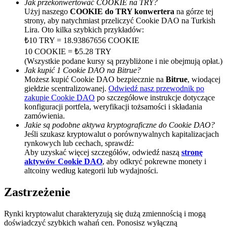
Jak przekonwertować COOKIE na TRY?
Użyj naszego
COOKIE do TRY konwertera
na górze tej
Deposit CASHCAT & Win
strony, aby natychmiast przeliczyć Cookie DAO na Turkish
Lira. Oto kilka szybkich przykładów:
Share 500000 CASHCAT prize pool
₺10 TRY = 18.93867656 COOKIE
10 COOKIE = ₺5.28 TRY
(Wszystkie podane kursy są przybliżone i nie obejmują opłat.)
Jak kupić 1 Cookie DAO na Bitrue?
Exclusive for BitMart Users
Możesz kupić Cookie DAO bezpiecznie na
Bitrue
, wiodącej
giełdzie scentralizowanej.
Odwiedź nasz przewodnik po
Register & Trade to Win 500,000 USDT
zakupie Cookie DAO
po szczegółowe instrukcje dotyczące
konfiguracji portfela, weryfikacji tożsamości i składania
zamówienia.
Jakie są podobne aktywa kryptograficzne do Cookie DAO?
Jeśli szukasz kryptowalut o porównywalnych kapitalizacjach
Precious Metals Trading Carnival
rynkowych lub cechach, sprawdź:
Aby uzyskać więcej szczegółów, odwiedź naszą
stronę
Trade Gold & Silver · 33,333 USDT Bonus
aktywów Cookie DAO
, aby odkryć pokrewne monety i
altcoiny według kategorii lub wydajności.
Zastrzeżenie
USDT New User Exclusive 10% APR
Rynki kryptowalut charakteryzują się dużą zmiennością i mogą
USDT Flexible Staking | Daily Rewards
doświadczyć szybkich wahań cen. Ponosisz wyłączną