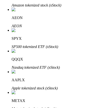
Bitrue
AI
Amazon tokenized stock (xStock)
AEON
AEON
SPYX
Bitruści Partnerzy
SP500 tokenized ETF (xStock)
QQQX
Nasdaq tokenized ETF (xStock)
AAPLX
Apple tokenized stock (xStock)
Afiliaci Bitrue
Aż do 65% prowizji!
METAX