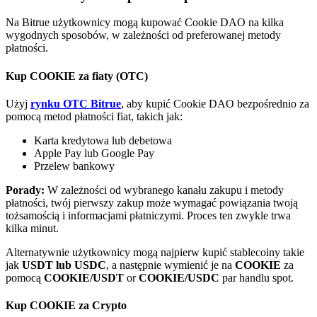
Bitrue
AI
Na Bitrue użytkownicy mogą kupować Cookie DAO na kilka
wygodnych sposobów, w zależności od preferowanej metody
płatności.
Kup COOKIE za fiaty (OTC)
Użyj
rynku OTC Bitrue
, aby kupić Cookie DAO bezpośrednio za
pomocą metod płatności fiat, takich jak:
Bitruści Partnerzy
Karta kredytowa lub debetowa
Apple Pay lub Google Pay
Przelew bankowy
Porady:
W zależności od wybranego kanału zakupu i metody
płatności, twój pierwszy zakup może wymagać powiązania twoją
tożsamością i informacjami płatniczymi. Proces ten zwykle trwa
kilka minut.
Alternatywnie użytkownicy mogą najpierw kupić stablecoiny takie
jak
USDT lub USDC
, a następnie wymienić je na
COOKIE
za
Afiliaci Bitrue
pomocą
COOKIE/USDT
or
COOKIE/USDC
par handlu spot.
Aż do 65% prowizji!
Kup COOKIE za Crypto