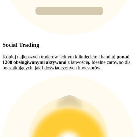
New Listing Futures Fest
Trade New Futures, Win 200,000 USDT
Social Trading
Crypto World Cup 2026: Grand Finale
Kopiuj najlepszych traderów jednym kliknięciem i handluj
ponad
1200 obsługiwanymi aktywami
z łatwością. Idealne zarówno dla
77,777+3k Rewards
początkujących, jak i doświadczonych inwestorów.
Więcej wydarzeń