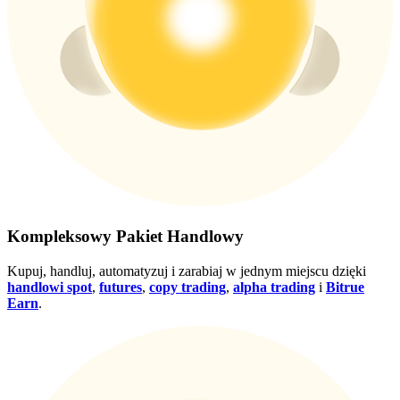
Wygraj nagrody i ekskluzywne bonusy
Zaloguj sie
Zapisać się
Zaloguj sie
Zapisać się
Kompleksowy Pakiet Handlowy
Kupuj, handluj, automatyzuj i zarabiaj w jednym miejscu dzięki
handlowi spot
,
futures
,
copy trading
,
alpha trading
i
Bitrue
Earn
.
Centrum
nagród