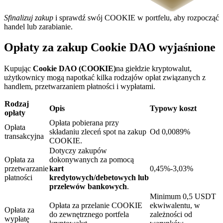
Sfinalizuj zakup
i sprawdź swój COOKIE w portfelu, aby rozpocząć
handel lub zarabianie.
Opłaty za zakup Cookie DAO wyjaśnione
Blokady BTR
Kupując
Cookie DAO (COOKIE)
na giełdzie kryptowalut,
Ekskluzywne inwestycje dla posiadaczy BTR
użytkownicy mogą napotkać kilka rodzajów opłat związanych z
handlem, przetwarzaniem płatności i wypłatami.
Rodzaj
Opis
Typowy koszt
opłaty
Opłata pobierana przy
Opłata
składaniu zleceń spot na zakup
Od 0,0089%
transakcyjna
COOKIE.
Dotyczy zakupów
Opłata za
dokonywanych za pomocą
przetwarzanie
kart
0,45%-3,03%
Pożyczki
płatności
kredytowych/debetowych lub
przelewów bankowych
.
Usługa pożyczek wspieranych kryptowalutami
Minimum 0,5 USDT
Opłata za przelanie COOKIE
ekwiwalentu, w
Opłata za
do zewnętrznego portfela
zależności od
wypłatę