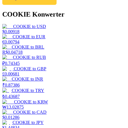
COOKIE Konwerter
COOKIE
to
USD
$
0.00918
COOKIE
to
EUR
€
0.00794
COOKIE
to
BRL
R$
0.04718
COOKIE
to
RUB
₽
0.74345
COOKIE
to
GBP
£
0.00681
COOKIE
to
INR
₹
0.87386
COOKIE
to
TRY
₺
0.43687
COOKIE
to
KRW
₩
13.02875
COOKIE
to
CAD
$
0.01286
COOKIE
to
JPY
¥
1.44834