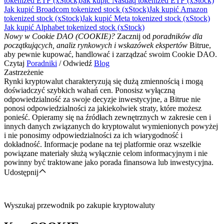
tokenized ETF (xStock)
Jak kupić Nasdaq tokenized ETF (xStock)
Jak kupić Broadcom tokenized stock (xStock)
Jak kupić Amazon
tokenized stock (xStock)
Jak kupić Meta tokenized stock (xStock)
Jak kupić Alphabet tokenized stock (xStock)
Nowy w Cookie DAO (COOKIE)?
Zacznij od
poradników dla
początkujących, analiz rynkowych i wskazówek ekspertów
Bitrue,
aby pewnie kupować, handlować i zarządzać swoim Cookie DAO.
Czytaj
Poradniki
/ Odwiedź
Blog
Zastrzeżenie
Rynki kryptowalut charakteryzują się dużą zmiennością i mogą
doświadczyć szybkich wahań cen. Ponosisz wyłączną
odpowiedzialność za swoje decyzje inwestycyjne, a Bitrue nie
ponosi odpowiedzialności za jakiekolwiek straty, które możesz
ponieść. Opieramy się na źródłach zewnętrznych w zakresie cen i
innych danych związanych do kryptowalut wymienionych powyżej
i nie ponosimy odpowiedzialności za ich wiarygodność i
dokładność. Informacje podane na tej platformie oraz wszelkie
powiązane materiały służą wyłącznie celom informacyjnym i nie
powinny być traktowane jako porada finansowa lub inwestycyjna.
Udostępnij
Wyszukaj przewodnik po zakupie kryptowaluty