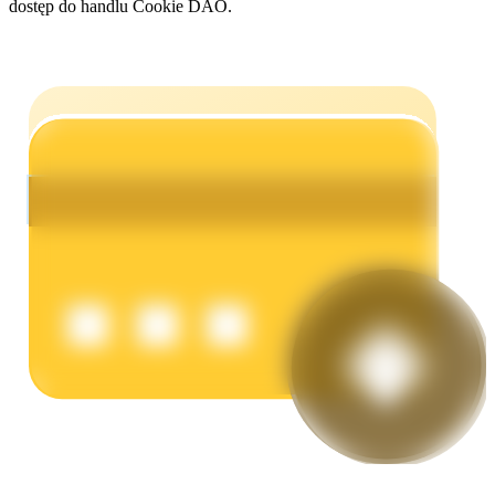
dostęp do handlu Cookie DAO.
Zarabiać
Mocna Świnka
Codziennie zdobywaj konkurencyjne nagrody