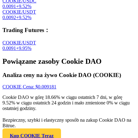
COOKIE/USDC
0.0091
+
9.52
%
COOKIE/USDT
0.0092
+
9.52
%
Trading Futures
：
COOKIE/USDT
0.0091
+
9.95
%
Powiązane zasoby Cookie DAO
Analiza ceny na żywo Cookie DAO (COOKIE)
COOKIE
Cena
: $
0.009181
Cookie DAO w górę 18.66% w ciągu ostatnich 7 dni, w górę
9.52% w ciągu ostatnich 24 godzin i mało zmienione 0% w ciągu
ostatniej godziny.
Bezpieczny, szybki i elastyczny sposób na zakup Cookie DAO na
Bitrue.
Kup COOKIE Teraz