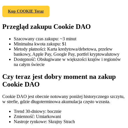
Kup COOKIE Teraz
Przegląd zakupu Cookie DAO
Kontrakty terminowe COIN-M
Kontrakty terminowe na kryptowaluty
Szacowany czas zakupu
:
~3 minut
Minimalna kwota zakupu
:
$1
Metody płatności
:
Karta kredytowa/debetowa, przelew
bankowy, Apple Pay, Google Pay, portfel kryptowalutowy
TradFi
Dostępność
:
Obsługiwane w większości krajów i regionów
na całym świecie
Instrumenty pochodne na akcje, forex, metale szlachetne i
towary
Czy teraz jest dobry moment na zakup
Cookie DAO
Cookie DAO jest obecnie notowany poniżej historycznego szczytu,
w strefie, gdzie długoterminowa akumulacja często wzrasta.
Trend 30-dniowy
:
bocznie
Zmienność
:
Umiarkowani
Nastroje rynkowe
:
Skrajny Strach