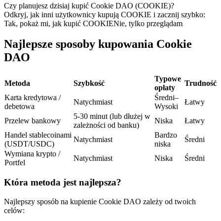
Kontrakty terminowe na USDC
Czy planujesz dzisiaj kupić Cookie DAO (COOKIE)?
Odkryj, jak inni użytkownicy kupują COOKIE i zacznij szybko:
Kontrakty futures wykorzystujące USDC jako zabezpieczenie
Tak, pokaż mi, jak kupić COOKIE
Nie, tylko przeglądam
Najlepsze sposoby kupowania Cookie
DAO
Typowe
Metoda
Szybkość
Trudność
opłaty
Karta kredytowa /
Średni–
Natychmiast
Łatwy
debetowa
Wysoki
5-30 minut (lub dłużej w
Kopiowanie Transakcji
Przelew bankowy
Niska
Łatwy
zależności od banku)
Handel stablecoinami
Bardzo
Dołącz do najlepszych traderów
Natychmiast
Średni
(USDT/USDC)
niska
Wymiana krypto /
Natychmiast
Niska
Średni
Portfel
Która metoda jest najlepsza?
Najlepszy sposób na kupienie Cookie DAO zależy od twoich
celów: