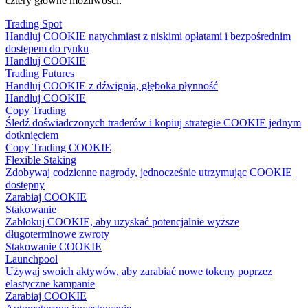
cztery główne możliwości:
Trading Spot
Handluj COOKIE natychmiast z niskimi opłatami i bezpośrednim
dostępem do rynku
Handluj COOKIE
Trading Futures
Handluj COOKIE z dźwignią, głęboka płynność
Handluj COOKIE
Copy Trading
Śledź doświadczonych traderów i kopiuj strategie COOKIE jednym
dotknięciem
Copy Trading COOKIE
Flexible Staking
Zdobywaj codzienne nagrody, jednocześnie utrzymując COOKIE
dostępny
Zarabiaj COOKIE
Stakowanie
Zablokuj COOKIE, aby uzyskać potencjalnie wyższe
długoterminowe zwroty
Stakowanie COOKIE
Launchpool
Używaj swoich aktywów, aby zarabiać nowe tokeny poprzez
elastyczne kampanie
Zarabiaj COOKIE