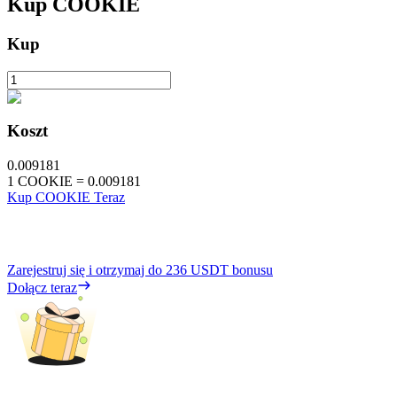
Kup
COOKIE
Kup
Koszt
0.009181
1
COOKIE
=
0.009181
Kup COOKIE Teraz
Zarejestruj się i otrzymaj do
236 USDT
bonusu
Dołącz teraz