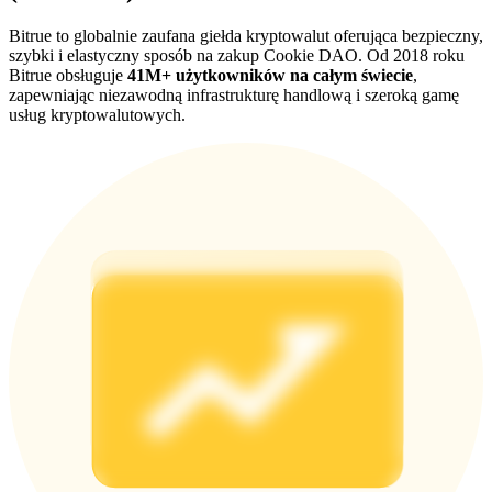
Deposit CASHCAT & Win
Bitrue to globalnie zaufana giełda kryptowalut oferująca bezpieczny,
szybki i elastyczny sposób na zakup Cookie DAO. Od 2018 roku
Share 500000 CASHCAT prize pool
Bitrue obsługuje
41M+ użytkowników na całym świecie
,
zapewniając niezawodną infrastrukturę handlową i szeroką gamę
usług kryptowalutowych.
Exclusive for BitMart Users
Register & Trade to Win 500,000 USDT
Precious Metals Trading Carnival
Trade Gold & Silver · 33,333 USDT Bonus
USDT New User Exclusive 10% APR
USDT Flexible Staking | Daily Rewards