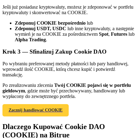
Jeśli już posiadasz kryptowaluty, możesz je zdeponować w portfelu
kryptowaluty i skonwertować na COOKIE.
Zdeponuj COOKIE bezpośrednio
lub
Zdeponuj USDT, USDC
lub inne kryptowaluty, a następnie
wymień je na COOKIE za pośrednictwem
Spot
,
Futures
lub
Alpha Trading
.
Krok
3 —
Sfinalizuj Zakup Cookie DAO
Polecaj
Zaproś przyjaciela, aby otrzymać nagrody pieniężne
Po wybraniu preferowanej metody płatności lub pary handlowej,
wprowadź ilość COOKIE, którą chcesz kupić i potwierdź
Deposit CASHCAT & Win
transakcję.
Po zrealizowaniu zlecenia
Twój COOKIE pojawi się w portfelu
giełdowym
, gdzie może być przechowywany, handlowany lub
wypłacony do zewnętrznego portfela.
Zacznij handlować COOKIE
Dlaczego Kupować Cookie DAO
(COOKIE) na Bitrue