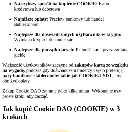
Najszybszy sposób na kupienie COOKIE:
Karta
kredytowa lub debetowa
Zostań traderem kopiującym
Najniższe opłaty:
Przelew bankowy lub handel
Ciesz się podziałem zysków i prowizjami z kopiowania
stablecoinami
transakcji
Najlepsze dla doświadczonych użytkowników krypto:
Wymiana krypto lub handel spot
Najlepsze dla początkujących:
Płatność kartą przez zaufaną
giełdę
Większość użytkowników zaczyna od
zakupów kartą ze względu
na wygodę
, podczas gdy doświadczeni traderzy często preferują
pary handlowe stablecoinów takie jak COOKIE/USDT
, aby
obniżyć opłaty.
Informacja
Zakup Cookie DAO zajmuje tylko kilka minut. Wykonaj te trzy
Analiza Big Data, w tym informacje handlowe itp.
proste kroki, aby zacząć.
Jak kupić Cookie DAO (COOKIE) w 3
krokach