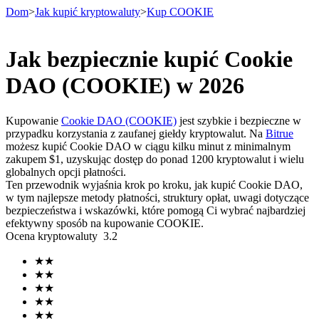
Dom
>
Jak kupić kryptowaluty
>
Kup COOKIE
Jak bezpiecznie kupić Cookie
Kontrakty terminowe
DAO (COOKIE) w 2026
Kupowanie
Cookie DAO (COOKIE)
jest szybkie i bezpieczne w
przypadku korzystania z zaufanej giełdy kryptowalut. Na
Bitrue
możesz kupić Cookie DAO w ciągu kilku minut z minimalnym
zakupem $1, uzyskując dostęp do ponad 1200 kryptowalut i wielu
globalnych opcji płatności.
Ten przewodnik wyjaśnia krok po kroku, jak kupić Cookie DAO,
w tym najlepsze metody płatności, struktury opłat, uwagi dotyczące
bezpieczeństwa i wskazówki, które pomogą Ci wybrać najbardziej
Kontrakty terminowe na USDT
efektywny sposób na kupowanie COOKIE.
Ocena kryptowaluty
3.2
Kontrakty futures wykorzystujące USDT jako zabezpieczenie
★
★
★
★
★
★
★
★
★
★