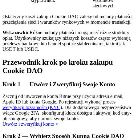
kryptowalut.
warunków
sieciowych
Ostateczny koszt zakupu Cookie DAO zależy od metody płatności,
przeciążenia sieci i warunków rynkowych w momencie transakcji.
Wskazówki:
Różne metody płatności mogą mieć różne struktury
opłat. Użytkownicy szukający niższych kosztów często wybierają
przelewy bankowe lub handel spot ze stablecoinami, takimi jak
Automatyczna inwestycja
USDT lub USDC.
Zdobądź długoterminowy zysk i elastyczne zainteresowania
Przewodnik krok po kroku zakupu
Cookie DAO
Krok
1 —
Utwórz i Zweryfikuj Swoje Konto
Zacznij od utworzenia konta Bitrue przy użyciu adresu e-mail,
Apple ID lub konta Google. Po rejestracji wykonaj proces
weryfikacji tożsamości (KYC)
. Dla dodatkowego bezpieczeństwa
włącz Google 2FA, skonfiguruj klucz dostępu i aktywuj kod anty-
Naucz się stakingu
phishingowy, aby chronić swoje konto.
Utwórz i zweryfikuj konto
>
Dowiedz się, jak uzyskać dochód pasywny
Krok
2 —
Wybierz Sposób Kupna Cookie DAO