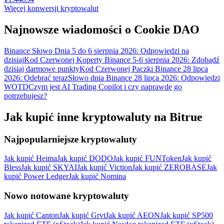
Więcej konwersji kryptowalut
Najnowsze wiadomości o Cookie DAO
Binance Słowo Dnia 5 do 6 sierpnia 2026: Odpowiedzi na
dzisiaj
Kod Czerwonej Koperty Binance 5-6 sierpnia 2026: Zdobądź
dzisiaj darmowe punkty
Kod Czerwonej Paczki Binance 28 lipca
2026: Odebrać teraz
Słowo dnia Binance 28 lipca 2026: Odpowiedzi
WOTD
Czym jest AI Trading Copilot i czy naprawdę go
potrzebujesz?
Jak kupić inne kryptowaluty na Bitrue
Najpopularniejsze kryptowaluty
Jak kupić Heima
Jak kupić DODO
Jak kupić FUNToken
Jak kupić
Bless
Jak kupić SKYAI
Jak kupić Viction
Jak kupić ZEROBASE
Jak
kupić Power Ledger
Jak kupić Nomina
Nowo notowane kryptowaluty
Jak kupić Canton
Jak kupić Grvt
Jak kupić AEON
Jak kupić SP500