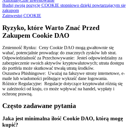
Automatyczne inwestowanie
Buduj swoją pozycję COOKIE stopniowo dzięki powtarzającym się
zakupom
Zainwestuj COOKIE
Ryzyko, które Warto Znać Przed
Zakupem Cookie DAO
Zmienność Rynku
:
Ceny Cookie DAO mogą gwałtownie się
wahać, potencjalnie prowadząc do znacznych zysków lub strat.
Odpowiedzialność za Przechowywanie
:
Jesteś odpowiedzialny za
zabezpieczenie swoich aktywów kryptowalutowych; utrata dostępu
do portfela może skutkować trwałą utratą środków.
Oszustwa Phishingowe
:
Uważaj na fałszywe strony internetowe, e-
maile lub wiadomości próbujące wykraść dane logowania.
Różnice Regulacyjne
:
Regulacje dotyczące kryptowalut różnią się
w zależności od kraju, co może wpływać na handel, wypłaty i
ochronę prawną.
Często zadawane pytania
Jaka jest minimalna ilość Cookie DAO, którą mogę
kupić?