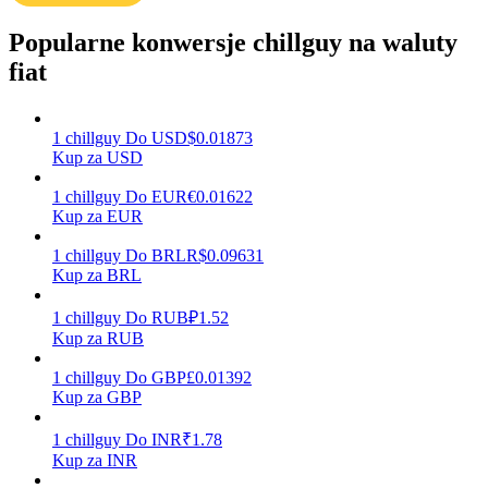
Popularne konwersje chillguy na waluty
fiat
Zarabiać
1
chillguy
Do
USD
$
0.01873
Kup za USD
1
chillguy
Do
EUR
€
0.01622
Kup za EUR
1
chillguy
Do
BRL
R$
0.09631
Kup za BRL
Mocna Świnka
1
chillguy
Do
RUB
₽
1.52
Kup za RUB
Codziennie zdobywaj konkurencyjne nagrody
1
chillguy
Do
GBP
£
0.01392
Kup za GBP
1
chillguy
Do
INR
₹
1.78
Kup za INR