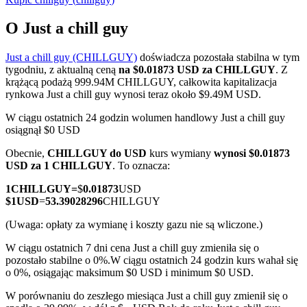
O Just a chill guy
Just a chill guy (CHILLGUY)
doświadcza pozostała stabilna w tym
Kontrakty terminowe COIN-M
tygodniu, z aktualną ceną
na $0.01873 USD za CHILLGUY
. Z
krążącą podażą 999.94M CHILLGUY, całkowita kapitalizacja
Kontrakty terminowe na kryptowaluty
rynkowa Just a chill guy wynosi teraz około $9.49M USD.
W ciągu ostatnich 24 godzin wolumen handlowy Just a chill guy
osiągnął $0 USD
TradFi
Obecnie,
CHILLGUY do USD
kurs wymiany
wynosi $0.01873
Instrumenty pochodne na akcje, forex, metale szlachetne i
USD za 1 CHILLGUY
. To oznacza:
towary
1
CHILLGUY
=
$
0.01873
USD
$
1
USD
=
53.39028296
CHILLGUY
(Uwaga: opłaty za wymianę i koszty gazu nie są wliczone.)
W ciągu ostatnich 7 dni cena Just a chill guy zmieniła się o
pozostało stabilne o 0%.
W ciągu ostatnich 24 godzin kurs wahał się
o 0%, osiągając maksimum $0 USD i minimum $0 USD.
W porównaniu do zeszłego miesiąca Just a chill guy zmienił się o