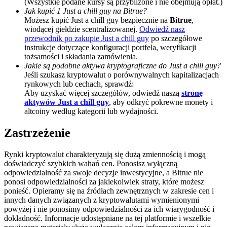
(Wszystkie podane kursy są przybliżone i nie obejmują opłat.)
Jak kupić 1 Just a chill guy na Bitrue?
Deposit CASHCAT & Win
Możesz kupić Just a chill guy bezpiecznie na
Bitrue
,
wiodącej giełdzie scentralizowanej.
Odwiedź nasz
Share 500000 CASHCAT prize pool
przewodnik po zakupie Just a chill guy
po szczegółowe
instrukcje dotyczące konfiguracji portfela, weryfikacji
tożsamości i składania zamówienia.
Jakie są podobne aktywa kryptograficzne do Just a chill guy?
Jeśli szukasz kryptowalut o porównywalnych kapitalizacjach
Exclusive for BitMart Users
rynkowych lub cechach, sprawdź:
Register & Trade to Win 500,000 USDT
Aby uzyskać więcej szczegółów, odwiedź naszą
stronę
aktywów Just a chill guy
, aby odkryć pokrewne monety i
altcoiny według kategorii lub wydajności.
Zastrzeżenie
Precious Metals Trading Carnival
Trade Gold & Silver · 33,333 USDT Bonus
Rynki kryptowalut charakteryzują się dużą zmiennością i mogą
doświadczyć szybkich wahań cen. Ponosisz wyłączną
odpowiedzialność za swoje decyzje inwestycyjne, a Bitrue nie
ponosi odpowiedzialności za jakiekolwiek straty, które możesz
ponieść. Opieramy się na źródłach zewnętrznych w zakresie cen i
USDT New User Exclusive 10% APR
innych danych związanych z kryptowalutami wymienionymi
powyżej i nie ponosimy odpowiedzialności za ich wiarygodność i
USDT Flexible Staking | Daily Rewards
dokładność. Informacje udostępniane na tej platformie i wszelkie