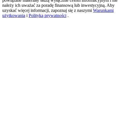
powiązane materiały służą wyłącznie celom informacyjnym i nie
należy ich uważać za poradę finansową lub inwestycyjną. Aby
uzyskać więcej informacji, zapoznaj się z naszymi
Warunkami
użytkowania
i
Polityką prywatności
.
New Listing Futures Fest
Trade New Futures, Win 200,000 USDT
Crypto World Cup 2026: Grand Finale
77,777+3k Rewards
Więcej wydarzeń