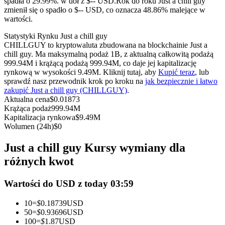
spadła o 29.99%. w dół z $-- USD.
Rok do roku Just a chill guy
Kontrakty terminowe na USDC
zmienił się o spadło o $-- USD, co oznacza 48.86% malejące w
wartości.
Kontrakty futures wykorzystujące USDC jako zabezpieczenie
Statystyki Rynku Just a chill guy
CHILLGUY to kryptowaluta zbudowana na blockchainie Just a
chill guy. Ma maksymalną podaż 1B, z aktualną całkowitą podażą
999.94M i krążącą podażą 999.94M, co daje jej kapitalizację
rynkową w wysokości 9.49M. Kliknij tutaj, aby
Kupić teraz
, lub
sprawdź nasz przewodnik krok po kroku na
jak bezpiecznie i łatwo
zakupić Just a chill guy (CHILLGUY)
.
Aktualna cena
$
0.01873
Krążąca podaż
999.94M
Kapitalizacja rynkowa
$
9.49M
Kopiowanie Transakcji
Wolumen (24h)
$
0
Dołącz do najlepszych traderów
Just a chill guy Kursy wymiany dla
różnych kwot
Wartości do USD z today 03:59
10
=
$
0.18739
USD
50
=
$
0.93696
USD
100
=
$
1.87
USD