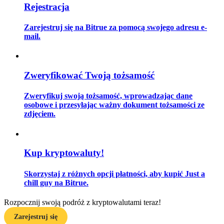
Rejestracja
Zarejestruj się na Bitrue za pomocą swojego adresu e-
mail.
Przewodnik
Przewodnik dla początkujących dotyczący kontraktów futures
Zweryfikować Twoją tożsamość
Zweryfikuj swoją tożsamość, wprowadzając dane
osobowe i przesyłając ważny dokument tożsamości ze
zdjęciem.
Kup kryptowaluty!
Strategie handlowe
Skorzystaj z różnych opcji płatności, aby kupić Just a
Dowiedz się, jak zachować rentowność
chill guy na Bitrue.
Rozpocznij swoją podróż z kryptowalutami teraz!
Zarejestruj się