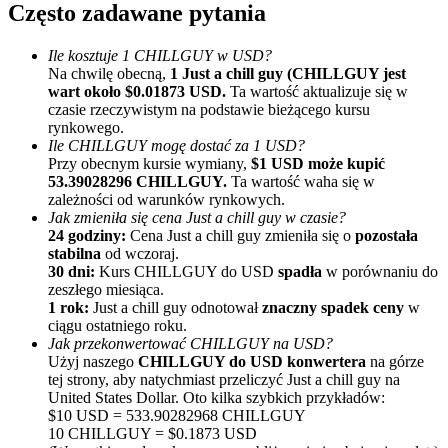
Często zadawane pytania
Ile kosztuje 1 CHILLGUY w USD?
Na chwilę obecną,
1 Just a chill guy (CHILLGUY jest
wart około $0.01873 USD.
Ta wartość aktualizuje się w
czasie rzeczywistym na podstawie bieżącego kursu
rynkowego.
Ile CHILLGUY mogę dostać za 1 USD?
Przy obecnym kursie wymiany,
$1 USD może kupić
Polecaj
53.39028296 CHILLGUY.
Ta wartość waha się w
zależności od warunków rynkowych.
Zaproś przyjaciela, aby otrzymać nagrody pieniężne
Jak zmieniła się cena Just a chill guy w czasie?
24 godziny:
Cena Just a chill guy zmieniła się o
pozostała
Deposit CASHCAT & Win
stabilna
od wczoraj.
30 dni:
Kurs CHILLGUY do USD
spadła
w porównaniu do
zeszłego miesiąca.
1 rok:
Just a chill guy odnotował
znaczny spadek ceny
w
ciągu ostatniego roku.
Jak przekonwertować CHILLGUY na USD?
Użyj naszego
CHILLGUY do USD konwertera
na górze
tej strony, aby natychmiast przeliczyć Just a chill guy na
United States Dollar. Oto kilka szybkich przykładów:
$10 USD = 533.90282968 CHILLGUY
10 CHILLGUY = $0.1873 USD