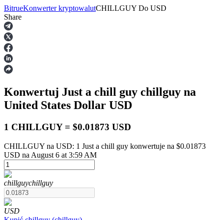
Bitrue
Konwerter kryptowalut
CHILLGUY
Do
USD
Share
Kontrakty terminowe
Konwertuj Just a chill guy
chillguy
na
United States Dollar
USD
1 CHILLGUY = $0.01873 USD
CHILLGUY na USD: 1 Just a chill guy konwertuje na $0.01873
Kontrakty terminowe na USDT
USD na August 6 at 3:59 AM
Kontrakty futures wykorzystujące USDT jako zabezpieczenie
chillguy
chillguy
USD
Kupić
chillguy
(
chillguy
)