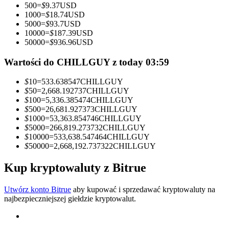
500
=
$
9.37
USD
1000
=
$
18.74
USD
Zostań traderem kopiującym
5000
=
$
93.7
USD
10000
=
$
187.39
USD
Ciesz się podziałem zysków i prowizjami z kopiowania
50000
=
$
936.96
USD
transakcji
Wartości do CHILLGUY z today 03:59
$
10
=
533.638547
CHILLGUY
$
50
=
2,668.192737
CHILLGUY
$
100
=
5,336.385474
CHILLGUY
$
500
=
26,681.927373
CHILLGUY
$
1000
=
53,363.854746
CHILLGUY
$
5000
=
266,819.273732
CHILLGUY
$
10000
=
533,638.547464
CHILLGUY
$
50000
=
2,668,192.737322
CHILLGUY
Informacja
Analiza Big Data, w tym informacje handlowe itp.
Kup kryptowaluty z Bitrue
Utwórz konto Bitrue
aby kupować i sprzedawać kryptowaluty na
najbezpieczniejszej giełdzie kryptowalut.