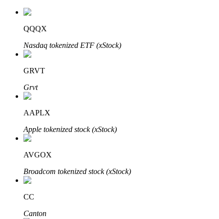
QQQX
Nasdaq tokenized ETF (xStock)
GRVT
Automatyczna inwestycja
Grvt
Zdobądź długoterminowy zysk i elastyczne zainteresowania
AAPLX
Apple tokenized stock (xStock)
AVGOX
Broadcom tokenized stock (xStock)
Naucz się stakingu
CC
Dowiedz się, jak uzyskać dochód pasywny
Canton