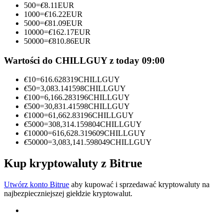
500
=
€
8.11
EUR
1000
=
€
16.22
EUR
Zostań traderem kopiującym
5000
=
€
81.09
EUR
10000
=
€
162.17
EUR
Ciesz się podziałem zysków i prowizjami z kopiowania
50000
=
€
810.86
EUR
transakcji
Wartości do CHILLGUY z today 09:00
€
10
=
616.628319
CHILLGUY
€
50
=
3,083.141598
CHILLGUY
€
100
=
6,166.283196
CHILLGUY
€
500
=
30,831.41598
CHILLGUY
€
1000
=
61,662.83196
CHILLGUY
€
5000
=
308,314.159804
CHILLGUY
€
10000
=
616,628.319609
CHILLGUY
€
50000
=
3,083,141.598049
CHILLGUY
Informacja
Analiza Big Data, w tym informacje handlowe itp.
Kup kryptowaluty z Bitrue
Utwórz konto Bitrue
aby kupować i sprzedawać kryptowaluty na
najbezpieczniejszej giełdzie kryptowalut.