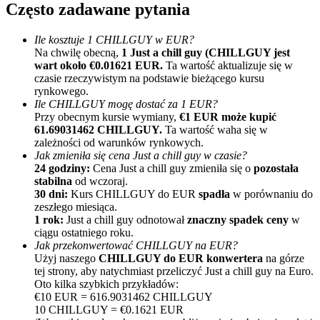
Często zadawane pytania
Ile kosztuje 1 CHILLGUY w EUR?
Na chwilę obecną,
1 Just a chill guy (CHILLGUY jest
wart około €0.01621 EUR.
Ta wartość aktualizuje się w
czasie rzeczywistym na podstawie bieżącego kursu
rynkowego.
Ile CHILLGUY mogę dostać za 1 EUR?
Przy obecnym kursie wymiany,
€1 EUR może kupić
Polecaj
61.69031462 CHILLGUY.
Ta wartość waha się w
zależności od warunków rynkowych.
Zaproś przyjaciela, aby otrzymać nagrody pieniężne
Jak zmieniła się cena Just a chill guy w czasie?
24 godziny:
Cena Just a chill guy zmieniła się o
pozostała
BTC Welcome Rewards
stabilna
od wczoraj.
30 dni:
Kurs CHILLGUY do EUR
spadła
w porównaniu do
zeszłego miesiąca.
1 rok:
Just a chill guy odnotował
znaczny spadek ceny
w
ciągu ostatniego roku.
Jak przekonwertować CHILLGUY na EUR?
Użyj naszego
CHILLGUY do EUR konwertera
na górze
tej strony, aby natychmiast przeliczyć Just a chill guy na Euro.
Oto kilka szybkich przykładów:
€10 EUR = 616.9031462 CHILLGUY
10 CHILLGUY = €0.1621 EUR