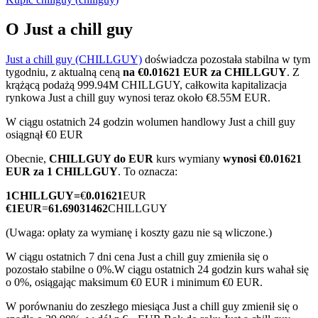
O Just a chill guy
Just a chill guy (CHILLGUY)
doświadcza pozostała stabilna w tym
Kontrakty terminowe COIN-M
tygodniu, z aktualną ceną
na €0.01621 EUR za CHILLGUY
. Z
krążącą podażą 999.94M CHILLGUY, całkowita kapitalizacja
Kontrakty terminowe na kryptowaluty
rynkowa Just a chill guy wynosi teraz około €8.55M EUR.
W ciągu ostatnich 24 godzin wolumen handlowy Just a chill guy
osiągnął €0 EUR
TradFi
Obecnie,
CHILLGUY do EUR
kurs wymiany
wynosi €0.01621
Instrumenty pochodne na akcje, forex, metale szlachetne i
EUR za 1 CHILLGUY
. To oznacza:
towary
1
CHILLGUY
=
€
0.01621
EUR
€
1
EUR
=
61.69031462
CHILLGUY
(Uwaga: opłaty za wymianę i koszty gazu nie są wliczone.)
W ciągu ostatnich 7 dni cena Just a chill guy zmieniła się o
pozostało stabilne o 0%.
W ciągu ostatnich 24 godzin kurs wahał się
o 0%, osiągając maksimum €0 EUR i minimum €0 EUR.
W porównaniu do zeszłego miesiąca Just a chill guy zmienił się o