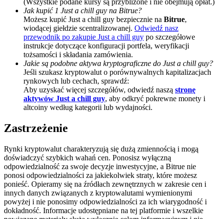
(Wszystkie podane kursy są przybliżone i nie obejmują opłat.)
Jak kupić 1 Just a chill guy na Bitrue?
BTC Welcome Rewards
Możesz kupić Just a chill guy bezpiecznie na
Bitrue
,
wiodącej giełdzie scentralizowanej.
Odwiedź nasz
Deposit & Trade BTC to Share 25000 USDT prize pool!
przewodnik po zakupie Just a chill guy
po szczegółowe
instrukcje dotyczące konfiguracji portfela, weryfikacji
tożsamości i składania zamówienia.
Jakie są podobne aktywa kryptograficzne do Just a chill guy?
Jeśli szukasz kryptowalut o porównywalnych kapitalizacjach
Deposit CASHCAT & Win
rynkowych lub cechach, sprawdź:
Share 500000 CASHCAT prize pool
Aby uzyskać więcej szczegółów, odwiedź naszą
stronę
aktywów Just a chill guy
, aby odkryć pokrewne monety i
altcoiny według kategorii lub wydajności.
Zastrzeżenie
Exclusive for BitMart Users
Register & Trade to Win 500,000 USDT
Rynki kryptowalut charakteryzują się dużą zmiennością i mogą
doświadczyć szybkich wahań cen. Ponosisz wyłączną
odpowiedzialność za swoje decyzje inwestycyjne, a Bitrue nie
ponosi odpowiedzialności za jakiekolwiek straty, które możesz
ponieść. Opieramy się na źródłach zewnętrznych w zakresie cen i
Precious Metals Trading Carnival
innych danych związanych z kryptowalutami wymienionymi
powyżej i nie ponosimy odpowiedzialności za ich wiarygodność i
Trade Gold & Silver · 33,333 USDT Bonus
dokładność. Informacje udostępniane na tej platformie i wszelkie