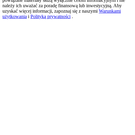
powiązane materiały służą wyłącznie celom informacyjnym i nie
należy ich uważać za poradę finansową lub inwestycyjną. Aby
uzyskać więcej informacji, zapoznaj się z naszymi
Warunkami
użytkowania
i
Polityką prywatności
.
USDT New User Exclusive 10% APR
USDT Flexible Staking | Daily Rewards
BTC New User Exclusive: 6.5% APR
BTC Flexible Staking | Daily Rewards
Więcej wydarzeń