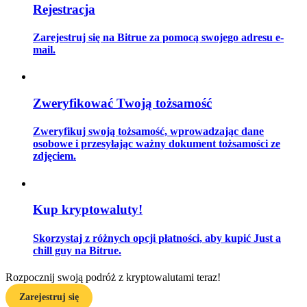
Rejestracja
Zarejestruj się na Bitrue za pomocą swojego adresu e-
mail.
Przewodnik
Przewodnik dla początkujących dotyczący kontraktów futures
Zweryfikować Twoją tożsamość
Zweryfikuj swoją tożsamość, wprowadzając dane
osobowe i przesyłając ważny dokument tożsamości ze
zdjęciem.
Kup kryptowaluty!
Strategie handlowe
Skorzystaj z różnych opcji płatności, aby kupić Just a
Dowiedz się, jak zachować rentowność
chill guy na Bitrue.
Rozpocznij swoją podróż z kryptowalutami teraz!
Zarejestruj się