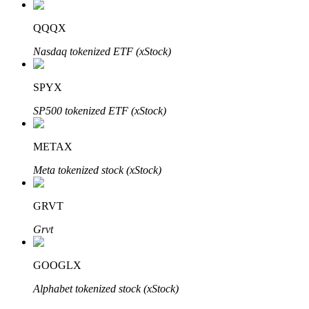
Bitrue
AI
QQQX
Nasdaq tokenized ETF (xStock)
SPYX
SP500 tokenized ETF (xStock)
Bitruści Partnerzy
METAX
Meta tokenized stock (xStock)
GRVT
Grvt
Afiliaci Bitrue
GOOGLX
Aż do 65% prowizji!
Alphabet tokenized stock (xStock)