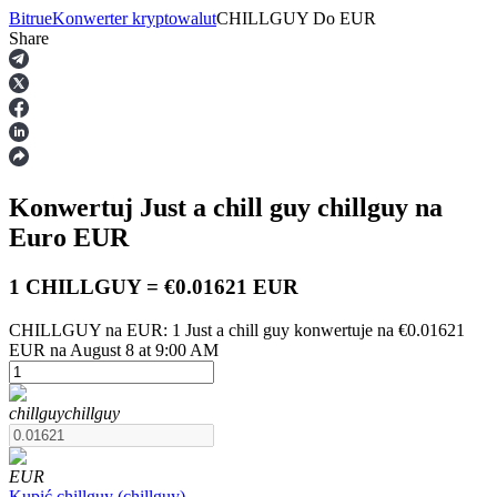
Bitrue
Konwerter kryptowalut
CHILLGUY
Do
EUR
Share
Kontrakty terminowe
Konwertuj Just a chill guy
chillguy
na
Euro
EUR
1 CHILLGUY = €0.01621 EUR
CHILLGUY na EUR: 1 Just a chill guy konwertuje na €0.01621
Kontrakty terminowe na USDT
EUR na August 8 at 9:00 AM
Kontrakty futures wykorzystujące USDT jako zabezpieczenie
chillguy
chillguy
EUR
Kupić
chillguy
(
chillguy
)