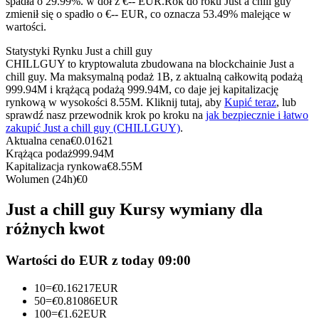
spadła o 29.99%. w dół z €-- EUR.
Rok do roku Just a chill guy
Kontrakty terminowe na USDC
zmienił się o spadło o €-- EUR, co oznacza 53.49% malejące w
wartości.
Kontrakty futures wykorzystujące USDC jako zabezpieczenie
Statystyki Rynku Just a chill guy
CHILLGUY to kryptowaluta zbudowana na blockchainie Just a
chill guy. Ma maksymalną podaż 1B, z aktualną całkowitą podażą
999.94M i krążącą podażą 999.94M, co daje jej kapitalizację
rynkową w wysokości 8.55M. Kliknij tutaj, aby
Kupić teraz
, lub
sprawdź nasz przewodnik krok po kroku na
jak bezpiecznie i łatwo
zakupić Just a chill guy (CHILLGUY)
.
Aktualna cena
€
0.01621
Krążąca podaż
999.94M
Kapitalizacja rynkowa
€
8.55M
Kopiowanie Transakcji
Wolumen (24h)
€
0
Dołącz do najlepszych traderów
Just a chill guy Kursy wymiany dla
różnych kwot
Wartości do EUR z today 09:00
10
=
€
0.16217
EUR
50
=
€
0.81086
EUR
100
=
€
1.62
EUR