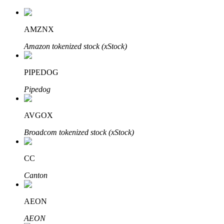
AMZNX
Amazon tokenized stock (xStock)
PIPEDOG
Automatyczna inwestycja
Pipedog
Zdobądź długoterminowy zysk i elastyczne zainteresowania
AVGOX
Broadcom tokenized stock (xStock)
CC
Canton
Naucz się stakingu
AEON
Dowiedz się, jak uzyskać dochód pasywny
AEON