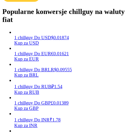
Popularne konwersje chillguy na waluty
fiat
Zarabiać
1
chillguy
Do
USD
$
0.01874
Kup za USD
1
chillguy
Do
EUR
€
0.01621
Kup za EUR
1
chillguy
Do
BRL
R$
0.09555
Kup za BRL
Mocna Świnka
1
chillguy
Do
RUB
₽
1.54
Kup za RUB
Codziennie zdobywaj konkurencyjne nagrody
1
chillguy
Do
GBP
£
0.01389
Kup za GBP
1
chillguy
Do
INR
₹
1.78
Kup za INR