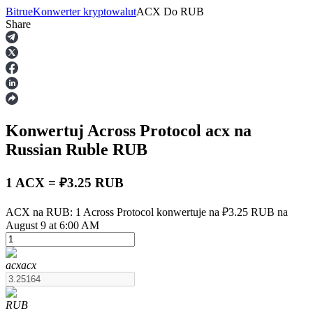
Bitrue
Konwerter kryptowalut
ACX
Do
RUB
Share
Kontrakty terminowe
Konwertuj Across Protocol
acx
na
Russian Ruble
RUB
1 ACX = ₽3.25 RUB
Kontrakty terminowe na USDT
ACX na RUB: 1 Across Protocol konwertuje na ₽3.25 RUB na
August 9 at 6:00 AM
Kontrakty futures wykorzystujące USDT jako zabezpieczenie
acx
acx
RUB