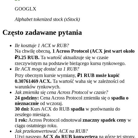
GOOGLX
Alphabet tokenized stock (xStock)
Często zadawane pytania
Ile kosztuje 1 ACX w RUB?
Na chwilę obecną,
1 Across Protocol (ACX jest wart około
Polecaj
₽3.25 RUB.
Ta wartość aktualizuje się w czasie
Zaproś przyjaciela, aby otrzymać nagrody pieniężne
rzeczywistym na podstawie bieżącego kursu rynkowego.
Ile ACX mogę dostać za 1 RUB?
BTC Welcome Rewards
Przy obecnym kursie wymiany,
₽1 RUB może kupić
0.30761469 ACX.
Ta wartość waha się w zależności od
warunków rynkowych.
Jak zmieniła się cena Across Protocol w czasie?
24 godziny:
Cena Across Protocol zmieniła się o
spadła o
nieznacznie
od wczoraj.
30 dni:
Kurs ACX do RUB
spadła
w porównaniu do
zeszłego miesiąca.
1 rok:
Across Protocol odnotował
znaczny spadek ceny
w
ciągu ostatniego roku.
Jak przekonwertować ACX na RUB?
Użyj naszego
ACX do RUB konwertera
na górze tej strony,