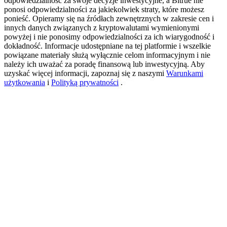
odpowiedzialność za swoje decyzje inwestycyjne, a Bitrue nie
ponosi odpowiedzialności za jakiekolwiek straty, które możesz
ponieść. Opieramy się na źródłach zewnętrznych w zakresie cen i
innych danych związanych z kryptowalutami wymienionymi
USDT New User Exclusive 10% APR
powyżej i nie ponosimy odpowiedzialności za ich wiarygodność i
dokładność. Informacje udostępniane na tej platformie i wszelkie
USDT Flexible Staking | Daily Rewards
powiązane materiały służą wyłącznie celom informacyjnym i nie
należy ich uważać za poradę finansową lub inwestycyjną. Aby
uzyskać więcej informacji, zapoznaj się z naszymi
Warunkami
użytkowania
i
Polityką prywatności
.
BTC New User Exclusive: 6.5% APR
BTC Flexible Staking | Daily Rewards
Więcej wydarzeń