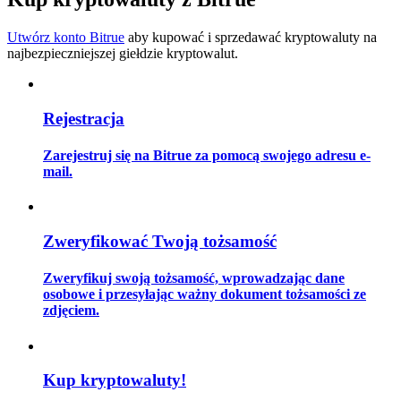
Utwórz konto Bitrue
aby kupować i sprzedawać kryptowaluty na
najbezpieczniejszej giełdzie kryptowalut.
Przewodnik
Przewodnik dla początkujących dotyczący kontraktów futures
Rejestracja
Zarejestruj się na Bitrue za pomocą swojego adresu e-
mail.
Zweryfikować Twoją tożsamość
Zweryfikuj swoją tożsamość, wprowadzając dane
Strategie handlowe
osobowe i przesyłając ważny dokument tożsamości ze
zdjęciem.
Dowiedz się, jak zachować rentowność
Kup kryptowaluty!