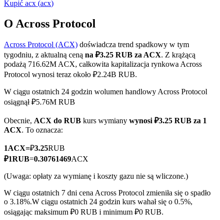
Kupić
acx
(
acx
)
O Across Protocol
Across Protocol (ACX)
doświadcza trend spadkowy w tym
Kontrakty terminowe COIN-M
tygodniu, z aktualną ceną
na ₽3.25 RUB za ACX
. Z krążącą
Kontrakty terminowe na kryptowaluty
podażą 716.62M ACX, całkowita kapitalizacja rynkowa Across
Protocol wynosi teraz około ₽2.24B RUB.
W ciągu ostatnich 24 godzin wolumen handlowy Across Protocol
TradFi
osiągnął ₽5.76M RUB
Instrumenty pochodne na akcje, forex, metale szlachetne i
Obecnie,
ACX do RUB
kurs wymiany
wynosi ₽3.25 RUB za 1
towary
ACX
. To oznacza:
1
ACX
=
₽
3.25
RUB
₽
1
RUB
=
0.30761469
ACX
(Uwaga: opłaty za wymianę i koszty gazu nie są wliczone.)
W ciągu ostatnich 7 dni cena Across Protocol zmieniła się o spadło
o 3.18%.
W ciągu ostatnich 24 godzin kurs wahał się o 0.5%,
osiągając maksimum ₽0 RUB i minimum ₽0 RUB.