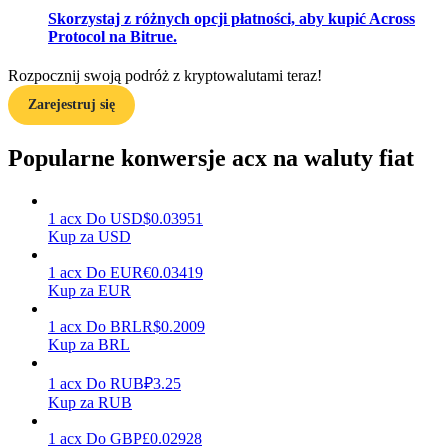
Skorzystaj z różnych opcji płatności, aby kupić Across
Protocol na Bitrue.
Zarabiać
Rozpocznij swoją podróż z kryptowalutami teraz!
Zarejestruj się
Popularne konwersje acx na waluty fiat
1
acx
Do
USD
$
0.03951
Kup za USD
1
acx
Do
EUR
€
0.03419
Mocna Świnka
Kup za EUR
Codziennie zdobywaj konkurencyjne nagrody
1
acx
Do
BRL
R$
0.2009
Kup za BRL
1
acx
Do
RUB
₽
3.25
Kup za RUB
1
acx
Do
GBP
£
0.02928