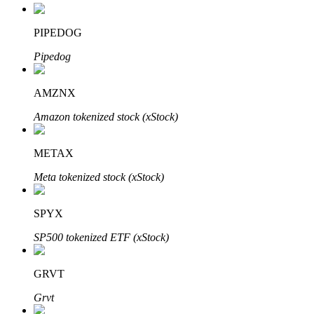
Bitrue
AI
PIPEDOG
Pipedog
AMZNX
Amazon tokenized stock (xStock)
Bitruści Partnerzy
METAX
Meta tokenized stock (xStock)
SPYX
SP500 tokenized ETF (xStock)
Afiliaci Bitrue
GRVT
Aż do 65% prowizji!
Grvt