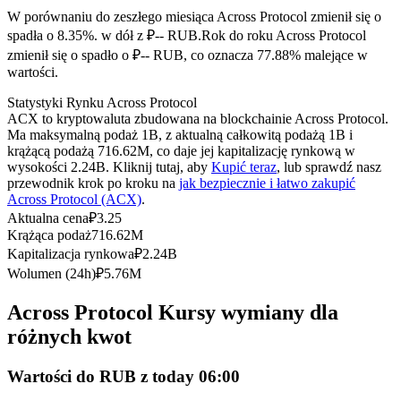
Kontrakty terminowe na USDC
W porównaniu do zeszłego miesiąca Across Protocol zmienił się o
Kontrakty futures wykorzystujące USDC jako zabezpieczenie
spadła o 8.35%. w dół z ₽-- RUB.
Rok do roku Across Protocol
zmienił się o spadło o ₽-- RUB, co oznacza 77.88% malejące w
wartości.
Statystyki Rynku Across Protocol
ACX to kryptowaluta zbudowana na blockchainie Across Protocol.
Ma maksymalną podaż 1B, z aktualną całkowitą podażą 1B i
krążącą podażą 716.62M, co daje jej kapitalizację rynkową w
wysokości 2.24B. Kliknij tutaj, aby
Kupić teraz
, lub sprawdź nasz
przewodnik krok po kroku na
jak bezpiecznie i łatwo zakupić
Across Protocol (ACX)
.
Kopiowanie Transakcji
Aktualna cena
₽
3.25
Krążąca podaż
716.62M
Dołącz do najlepszych traderów
Kapitalizacja rynkowa
₽
2.24B
Wolumen (24h)
₽
5.76M
Across Protocol Kursy wymiany dla
różnych kwot
Wartości do RUB z today 06:00