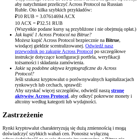
aby natychmiast przeliczyć Across Protocol na Russian
BTC Welcome Rewards
Ruble. Oto kilka szybkich przykładów:
₽10 RUB = 3.07614694 ACX
Deposit & Trade BTC to Share 25000 USDT prize pool!
10 ACX = ₽32.51 RUB
(Wszystkie podane kursy są przybliżone i nie obejmują opłat.)
Jak kupić 1 Across Protocol na Bitrue?
Możesz kupić Across Protocol bezpiecznie na
Bitrue
,
wiodącej giełdzie scentralizowanej.
Odwiedź nasz
Deposit CASHCAT & Win
przewodnik po zakupie Across Protocol
po szczegółowe
Share 500000 CASHCAT prize pool
instrukcje dotyczące konfiguracji portfela, weryfikacji
tożsamości i składania zamówienia.
Jakie są podobne aktywa kryptograficzne do Across
Protocol?
Jeśli szukasz kryptowalut o porównywalnych kapitalizacjach
Exclusive for BitMart Users
rynkowych lub cechach, sprawdź:
Aby uzyskać więcej szczegółów, odwiedź naszą
stronę
Register & Trade to Win 500,000 USDT
aktywów Across Protocol
, aby odkryć pokrewne monety i
altcoiny według kategorii lub wydajności.
Zastrzeżenie
Precious Metals Trading Carnival
Rynki kryptowalut charakteryzują się dużą zmiennością i mogą
Trade Gold & Silver · 33,333 USDT Bonus
doświadczyć szybkich wahań cen. Ponosisz wyłączną