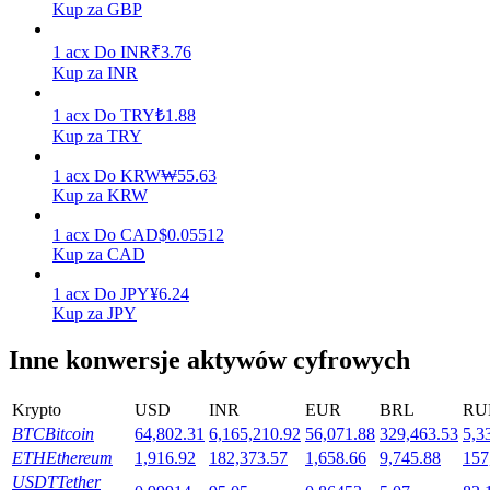
Kup za GBP
1
acx
Do
INR
₹
3.76
Kup za INR
Stawianie
1
acx
Do
TRY
₺
1.88
Wysokie zyski i natychmiastowy dostęp
Kup za TRY
1
acx
Do
KRW
₩
55.63
Kup za KRW
1
acx
Do
CAD
$
0.05512
Kup za CAD
1
acx
Do
JPY
¥
6.24
Kup za JPY
Launchpool
Inne konwersje aktywów cyfrowych
Elastyczne stawianie zakładów, aby zarabiać na popularnych
tokenach
Krypto
USD
INR
EUR
BRL
RU
BTC
Bitcoin
64,802.31
6,165,210.92
56,071.88
329,463.53
5,3
ETH
Ethereum
1,916.92
182,373.57
1,658.66
9,745.88
157
USDT
Tether