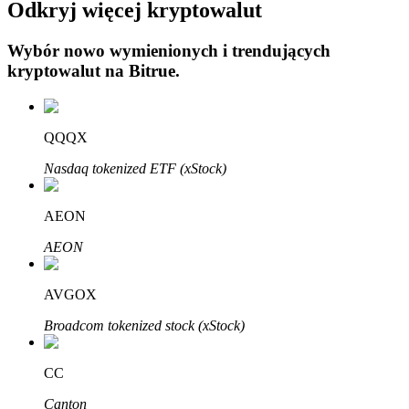
Odkryj więcej kryptowalut
Wybór nowo wymienionych i trendujących
kryptowalut na
Bitrue
.
Automatyczna inwestycja
QQQX
Zdobądź długoterminowy zysk i elastyczne zainteresowania
Nasdaq tokenized ETF (xStock)
AEON
AEON
AVGOX
Broadcom tokenized stock (xStock)
Naucz się stakingu
CC
Dowiedz się, jak uzyskać dochód pasywny
Canton