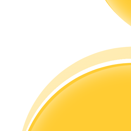
Przewodnik
Przewodnik dla początkujących dotyczący kontraktów futures
Strategie handlowe
Dowiedz się, jak zachować rentowność