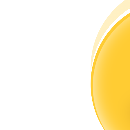
Zostań traderem kopiującym
Ciesz się podziałem zysków i prowizjami z kopiowania transak
Informacja
Analiza Big Data, w tym informacje handlowe itp.