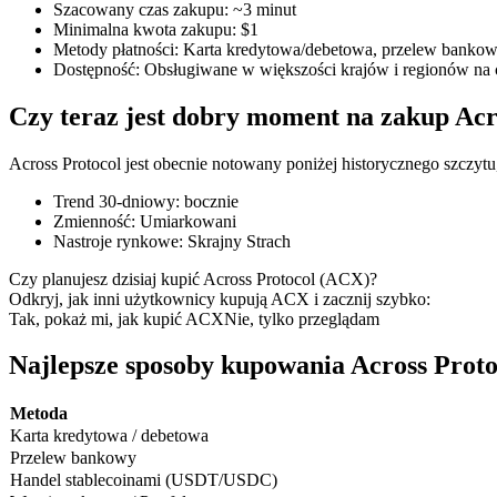
Szacowany czas zakupu
:
~3 minut
Minimalna kwota zakupu
:
$1
Metody płatności
:
Karta kredytowa/debetowa, przelew bankowy
Dostępność
:
Obsługiwane w większości krajów i regionów na 
Kontrakty terminowe COIN-M
Czy teraz jest dobry moment na zakup Acr
Kontrakty terminowe na kryptowaluty
Across Protocol jest obecnie notowany poniżej historycznego szczytu
Trend 30-dniowy
:
bocznie
TradFi
Zmienność
:
Umiarkowani
Nastroje rynkowe
:
Skrajny Strach
Instrumenty pochodne na akcje, forex, metale szlachetne i towa
Czy planujesz dzisiaj kupić Across Protocol (ACX)?
Odkryj, jak inni użytkownicy kupują ACX i zacznij szybko:
Tak, pokaż mi, jak kupić ACX
Nie, tylko przeglądam
Najlepsze sposoby kupowania Across Proto
Metoda
Karta kredytowa / debetowa
Przelew bankowy
Handel stablecoinami (USDT/USDC)
Kontrakty terminowe na USDC