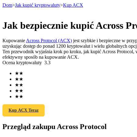
Dom
>
Jak kupić kryptowaluty
>
Kup ACX
Jak bezpiecznie kupić Across P
Kontrakty terminowe
Kupowanie
Across Protocol (ACX)
jest szybkie i bezpieczne w przy
uzyskując dostęp do ponad 1200 kryptowalut i wielu globalnych opcji
Ten przewodnik wyjaśnia krok po kroku, jak kupić Across Protocol, 
efektywny sposób na kupowanie ACX.
Ocena kryptowaluty
3.3
★
★
★
★
★
★
★
★
Kontrakty terminowe na USDT
★
★
Kontrakty futures wykorzystujące USDT jako zabezpieczenie
Kup ACX Teraz
Przegląd zakupu Across Protocol