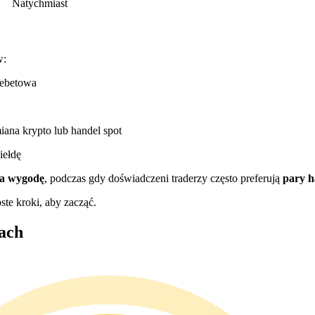
Natychmiast
w:
debetowa
ana krypto lub handel spot
iełdę
na wygodę
, podczas gdy doświadczeni traderzy często preferują
pary h
ste kroki, aby zacząć.
ach