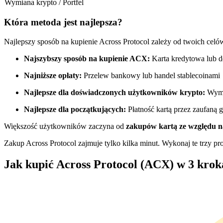
Wymiana krypto / Portfel
Kontrakty futures wykorzystujące USDC jako zabezpieczenie
Która metoda jest najlepsza?
Najlepszy sposób na kupienie Across Protocol zależy od twoich celó
Najszybszy sposób na kupienie ACX:
Karta kredytowa lub 
Najniższe opłaty:
Przelew bankowy lub handel stablecoinami
Najlepsze dla doświadczonych użytkowników krypto:
Wymi
Najlepsze dla początkujących:
Płatność kartą przez zaufaną g
Kopiowanie Transakcji
Większość użytkowników zaczyna od
zakupów kartą ze względu 
Dołącz do najlepszych traderów
Zakup Across Protocol zajmuje tylko kilka minut. Wykonaj te trzy pro
Jak kupić Across Protocol (ACX) w 3 krok