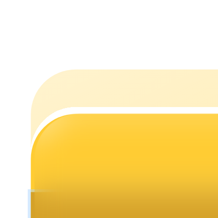
Stawianie
Wysokie zyski i natychmiastowy dostęp
Launchpool
Elastyczne stawianie zakładów, aby zarabiać na popularnych t