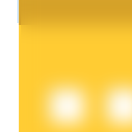
Blokady BTR
Ekskluzywne inwestycje dla posiadaczy BTR
Pożyczki
Usługa pożyczek wspieranych kryptowalutami