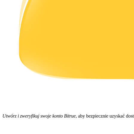
Zarabiać
Mocna Świnka
Codziennie zdobywaj konkurencyjne nagrody
Utwórz i zweryfikuj swoje konto Bitrue
, aby bezpiecznie uzyskać dos