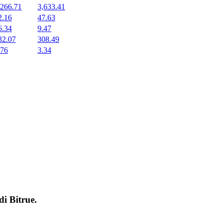
,266.71
3,633.41
2.16
47.63
6.34
9.47
32.07
308.49
.76
3.34
 di
Bitrue
.