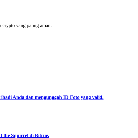
 crypto yang paling aman.
pribadi Anda dan mengunggah ID Foto yang valid.
he Squirrel di Bitrue.