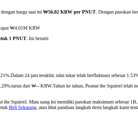
 dengan harga saat ini
₩56.02 KRW per PNUT
. Dengan pasokan ber
mencapai ₩4.01M KRW
tuk 1 PNUT
. Ini berarti:
2.21%.
Dalam 24 jam terakhir, nilai tukar telah berfluktuasi sebesar
 8.29%.turun dari ₩-- KRW.
Tahun ke tahun, Peanut the Squirrel tela
t the Squirrel. Mata uang ini memiliki pasokan maksimum sebesar 1B, 
untuk
Beli Sekarang
, atau lihat panduan langkah demi langkah kami ten