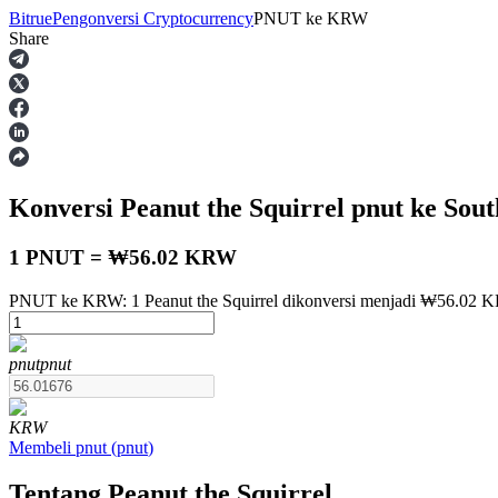
Bitrue
Pengonversi Cryptocurrency
PNUT
ke
KRW
Share
Berjangka
Konversi Peanut the Squirrel
pnut
ke Sou
1 PNUT = ₩56.02 KRW
PNUT ke KRW: 1 Peanut the Squirrel dikonversi menjadi ₩56.02 K
USDT Berjangka
pnut
pnut
Kontrak berjangka menggunakan USDT sebagai jaminannya
KRW
Membeli
pnut
(
pnut
)
Tentang Peanut the Squirrel