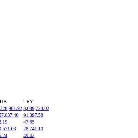
UB
TRY
,328,981.92
3,089,724.02
57,637.40
91,397.58
2.19
47.65
9,571.03
28,741.10
5.24
49.42