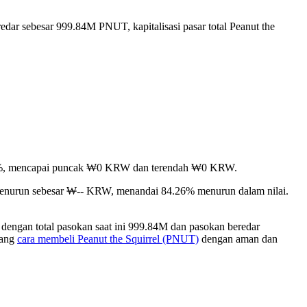
edar sebesar 999.84M PNUT, kapitalisasi pasar total Peanut the
 1.53%, mencapai puncak ₩0 KRW dan terendah ₩0 KRW.
h menurun sebesar ₩-- KRW, menandai 84.26% menurun dalam nilai.
dengan total pasokan saat ini 999.84M dan pasokan beredar
tang
cara membeli Peanut the Squirrel (PNUT)
dengan aman dan