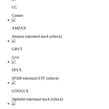
CC
Penguncian BTR
Canton
Investasi eksklusif untuk pemegang BTR
AMZNX
Amazon tokenized stock (xStock)
GRVT
Grvt
SPYX
Pinjaman
SP500 tokenized ETF (xStock)
Layanan pinjaman yang didukung Crypto
GOOGLX
Alphabet tokenized stock (xStock)