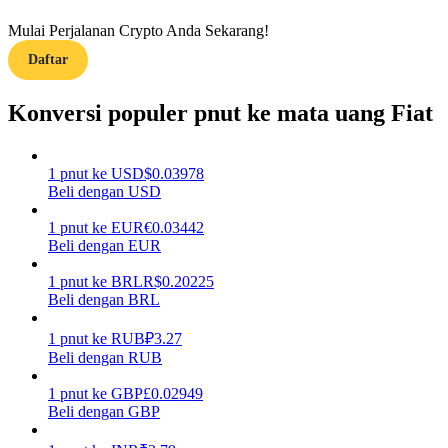
Mulai Perjalanan Crypto Anda Sekarang!
Memandu
Daftar
Panduan Pemula Berjangka
Konversi populer pnut ke mata uang Fiat
1
pnut
ke
USD
$
0.03978
Beli dengan USD
1
pnut
ke
EUR
€
0.03442
Beli dengan EUR
1
pnut
ke
BRL
R$
0.20225
Strategi perdagangan
Beli dengan BRL
Pelajari cara untuk tetap menghasilkan keuntungan
1
pnut
ke
RUB
₽
3.27
Beli dengan RUB
1
pnut
ke
GBP
£
0.02949
Beli dengan GBP