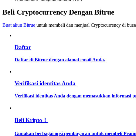
Menjadi Pedagang Salinan
Beli Cryptocurrency Dengan Bitrue
Nikmati pembagian keuntungan dan komisi copy trading
Buat akun Bitrue
untuk membeli dan menjual Cryptocurrency di bursa
Daftar
Daftar di Bitrue dengan alamat email Anda.
Informasi
Verifikasi identitas Anda
Analisis data besar termasuk info perdagangan, dll.
Verifikasi identitas Anda dengan memasukkan informasi 
Beli Kripto！
Gunakan berbagai opsi pembayaran untuk membeli Peanut t