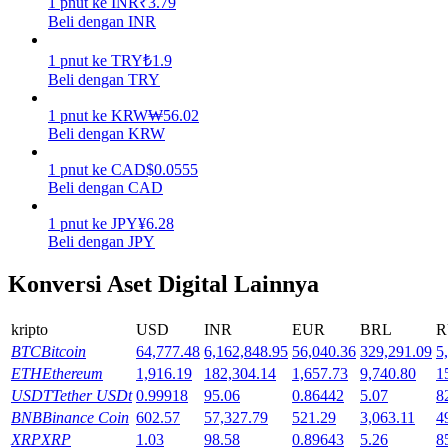
1
pnut
ke
INR
₹
3.79
Beli dengan INR
Menghasilkan
1
pnut
ke
TRY
₺
1.9
Beli dengan TRY
1
pnut
ke
KRW
₩
56.02
Beli dengan KRW
1
pnut
ke
CAD
$
0.0555
Beli dengan CAD
1
pnut
ke
JPY
¥
6.28
Beli dengan JPY
Babi Kekuatan
Konversi Aset Digital Lainnya
Dapatkan imbalan kompetitif setiap hari
kripto
USD
INR
EUR
BRL
R
BTC
Bitcoin
64,777.48
6,162,848.95
56,040.36
329,291.09
5
ETH
Ethereum
1,916.19
182,304.14
1,657.73
9,740.80
1
USDT
Tether USDt
0.99918
95.06
0.86442
5.07
8
BNB
Binance Coin
602.57
57,327.79
521.29
3,063.11
4
XRP
XRP
1.03
98.58
0.89643
5.26
8