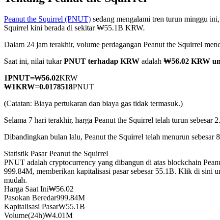
Peanut the Squirrel (PNUT)
sedang mengalami tren turun minggu ini,
Squirrel kini berada di sekitar ₩55.1B KRW.
Dalam 24 jam terakhir, volume perdagangan Peanut the Squirrel 
COIN-M Berjangka
Saat ini, nilai tukar
PNUT terhadap KRW
adalah
₩56.02 KRW un
Mata Uang Kripto Berjangka
1
PNUT
=
₩
56.02
KRW
₩
1
KRW
=
0.0178518
PNUT
TradFi
(Catatan: Biaya pertukaran dan biaya gas tidak termasuk.)
Derivatif saham, forex, logam mulia, dan komoditas
Selama 7 hari terakhir, harga Peanut the Squirrel telah turun sebesar 
Dibandingkan bulan lalu, Peanut the Squirrel telah menurun sebesar
Statistik Pasar Peanut the Squirrel
PNUT adalah cryptocurrency yang dibangun di atas blockchain Peanu
999.84M, memberikan kapitalisasi pasar sebesar 55.1B. Klik di sini 
mudah.
Harga Saat Ini
₩
56.02
Pasokan Beredar
999.84M
Kapitalisasi Pasar
₩
55.1B
USDC Berjangka
Volume(24h)
₩
4.01M