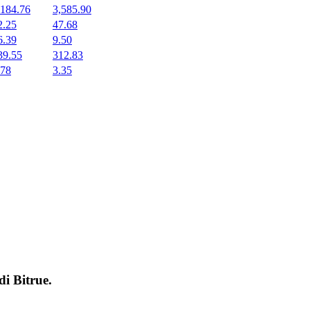
,184.76
3,585.90
2.25
47.68
6.39
9.50
39.55
312.83
.78
3.35
 di
Bitrue
.