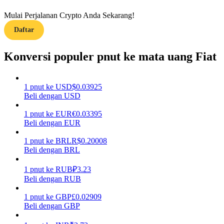
Mulai Perjalanan Crypto Anda Sekarang!
Memandu
Daftar
Panduan Pemula Berjangka
Konversi populer pnut ke mata uang Fiat
1
pnut
ke
USD
$
0.03925
Beli dengan USD
1
pnut
ke
EUR
€
0.03395
Beli dengan EUR
1
pnut
ke
BRL
R$
0.20008
Strategi perdagangan
Beli dengan BRL
Pelajari cara untuk tetap menghasilkan keuntungan
1
pnut
ke
RUB
₽
3.23
Beli dengan RUB
1
pnut
ke
GBP
£
0.02909
Beli dengan GBP