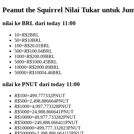
Kontrak berjangka menggunakan USDC sebagai jaminannya
Peanut the Squirrel Nilai Tukar untuk Ju
nilai ke BRL dari today 11:00
10
=
R$
2
BRL
50
=
R$
10
BRL
100
=
R$
20.01
BRL
500
=
R$
100.04
BRL
1000
=
R$
200.09
BRL
5000
=
R$
1000.45
BRL
10000
=
R$
2000.89
BRL
Copy Trading
50000
=
R$
10004.46
BRL
Bergabunglah dengan pedagang top
nilai ke PNUT dari today 11:00
R$
100
=
499.777332
PNUT
R$
500
=
2,498.886664
PNUT
R$
1000
=
4,997.773328
PNUT
R$
5000
=
24,988.866641
PNUT
R$
10000
=
49,977.733282
PNUT
R$
50000
=
249,888.666411
PNUT
R$
100000
=
499,777.332823
PNUT
R$
500000
=
2,498,886.664115
PNUT