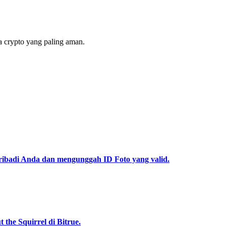
 crypto yang paling aman.
pribadi Anda dan mengunggah ID Foto yang valid.
he Squirrel di Bitrue.