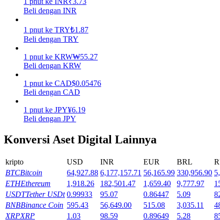
1
pnut
ke
INR
₹
3.73
Beli dengan INR
Menghasilkan
1
pnut
ke
TRY
₺
1.87
Beli dengan TRY
1
pnut
ke
KRW
₩
55.27
Beli dengan KRW
1
pnut
ke
CAD
$
0.05476
Beli dengan CAD
1
pnut
ke
JPY
¥
6.19
Beli dengan JPY
Babi Kekuatan
Konversi Aset Digital Lainnya
Dapatkan imbalan kompetitif setiap hari
kripto
USD
INR
EUR
BRL
R
BTC
Bitcoin
64,927.88
6,177,157.71
56,165.99
330,956.90
5
ETH
Ethereum
1,918.26
182,501.47
1,659.40
9,777.97
1
USDT
Tether USDt
0.99933
95.07
0.86447
5.09
8
BNB
Binance Coin
595.43
56,649.00
515.08
3,035.11
4
XRP
XRP
1.03
98.59
0.89649
5.28
8