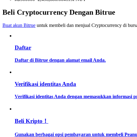
Menjadi Pedagang Salinan
Beli Cryptocurrency Dengan Bitrue
Nikmati pembagian keuntungan dan komisi copy trading
Buat akun Bitrue
untuk membeli dan menjual Cryptocurrency di bursa
Daftar
Daftar di Bitrue dengan alamat email Anda.
Informasi
Verifikasi identitas Anda
Analisis data besar termasuk info perdagangan, dll.
Verifikasi identitas Anda dengan memasukkan informasi 
Beli Kripto！
Gunakan berbagai opsi pembayaran untuk membeli Peanut t