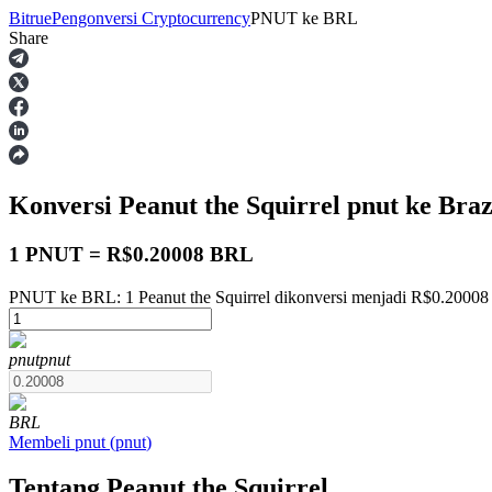
Bitrue
Pengonversi Cryptocurrency
PNUT
ke
BRL
Share
Berjangka
Konversi Peanut the Squirrel
pnut
ke Braz
1 PNUT = R$0.20008 BRL
PNUT ke BRL: 1 Peanut the Squirrel dikonversi menjadi R$0.20008
USDT Berjangka
pnut
pnut
Kontrak berjangka menggunakan USDT sebagai jaminannya
BRL
Membeli
pnut
(
pnut
)
Tentang Peanut the Squirrel