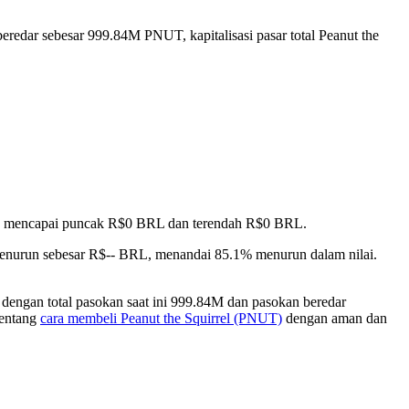
eredar sebesar 999.84M PNUT, kapitalisasi pasar total Peanut the
.51%, mencapai puncak R$0 BRL dan terendah R$0 BRL.
 menurun sebesar R$-- BRL, menandai 85.1% menurun dalam nilai.
dengan total pasokan saat ini 999.84M dan pasokan beredar
tentang
cara membeli Peanut the Squirrel (PNUT)
dengan aman dan