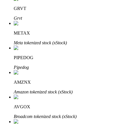
GRVT
Penguncian BTR
Grvt
Investasi eksklusif untuk pemegang BTR
METAX
Meta tokenized stock (xStock)
PIPEDOG
Pipedog
AMZNX
Pinjaman
Amazon tokenized stock (xStock)
Layanan pinjaman yang didukung Crypto
AVGOX
Broadcom tokenized stock (xStock)