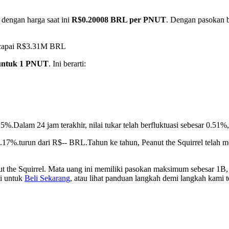
 dengan harga saat ini
R$0.20008 BRL per PNUT
. Dengan pasokan b
encapai R$3.31M BRL
untuk 1 PNUT
. Ini berarti:
1.5%.
Dalam 24 jam terakhir, nilai tukar telah berfluktuasi sebesar 0
 8.17%.turun dari R$-- BRL.
Tahun ke tahun, Peanut the Squirrel telah
t the Squirrel. Mata uang ini memiliki pasokan maksimum sebesar 1B, 
ni untuk
Beli Sekarang
, atau lihat panduan langkah demi langkah kami 