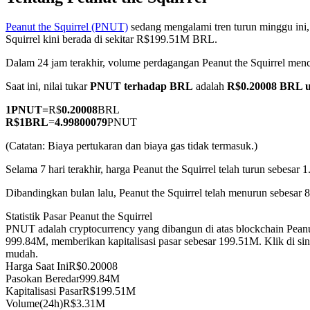
Peanut the Squirrel (PNUT)
sedang mengalami tren turun minggu ini,
Squirrel kini berada di sekitar R$199.51M BRL.
Dalam 24 jam terakhir, volume perdagangan Peanut the Squirrel m
COIN-M Berjangka
Saat ini, nilai tukar
PNUT terhadap BRL
adalah
R$0.20008 BRL 
Mata Uang Kripto Berjangka
1
PNUT
=
R$
0.20008
BRL
R$
1
BRL
=
4.99800079
PNUT
TradFi
(Catatan: Biaya pertukaran dan biaya gas tidak termasuk.)
Derivatif saham, forex, logam mulia, dan komoditas
Selama 7 hari terakhir, harga Peanut the Squirrel telah turun sebesar 
Dibandingkan bulan lalu, Peanut the Squirrel telah menurun sebesar
Statistik Pasar Peanut the Squirrel
PNUT adalah cryptocurrency yang dibangun di atas blockchain Peanu
999.84M, memberikan kapitalisasi pasar sebesar 199.51M. Klik di si
mudah.
Harga Saat Ini
R$
0.20008
Pasokan Beredar
999.84M
Kapitalisasi Pasar
R$
199.51M
USDC Berjangka
Volume(24h)
R$
3.31M