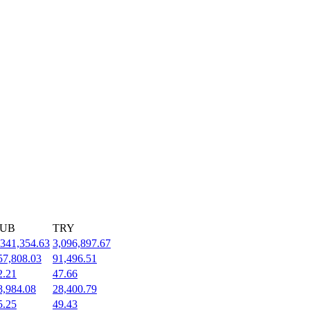
UB
TRY
,341,354.63
3,096,897.67
57,808.03
91,496.51
2.21
47.66
8,984.08
28,400.79
5.25
49.43