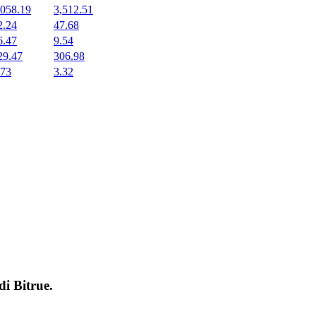
,058.19
3,512.51
2.24
47.68
6.47
9.54
29.47
306.98
.73
3.32
 di
Bitrue
.