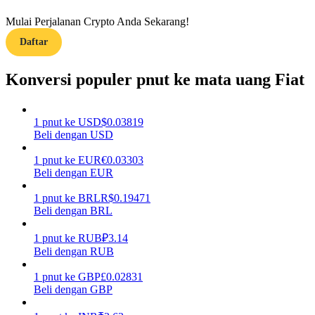
Mulai Perjalanan Crypto Anda Sekarang!
Memandu
Daftar
Panduan Pemula Berjangka
Konversi populer pnut ke mata uang Fiat
1
pnut
ke
USD
$
0.03819
Beli dengan USD
1
pnut
ke
EUR
€
0.03303
Beli dengan EUR
1
pnut
ke
BRL
R$
0.19471
Strategi perdagangan
Beli dengan BRL
Pelajari cara untuk tetap menghasilkan keuntungan
1
pnut
ke
RUB
₽
3.14
Beli dengan RUB
1
pnut
ke
GBP
£
0.02831
Beli dengan GBP