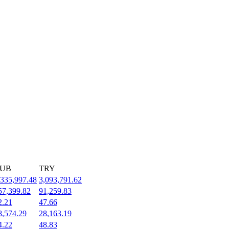
UB
TRY
,335,997.48
3,093,791.62
57,399.82
91,259.83
2.21
47.66
8,574.29
28,163.19
4.22
48.83