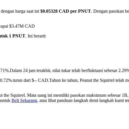
 dengan harga saat ini
$0.05328 CAD per PNUT
. Dengan pasokan ber
encapai $3.47M CAD
ntuk 1 PNUT
. Ini berarti:
7.71%.
Dalam 24 jam terakhir, nilai tukar telah berfluktuasi sebesar 
 10.72%.turun dari $-- CAD.
Tahun ke tahun, Peanut the Squirrel telah
t the Squirrel. Mata uang ini memiliki pasokan maksimum sebesar 1B, 
i untuk
Beli Sekarang
, atau lihat panduan langkah demi langkah kami t