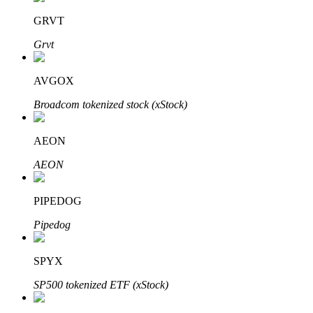
GRVT
Penguncian BTR
Grvt
Investasi eksklusif untuk pemegang BTR
AVGOX
Broadcom tokenized stock (xStock)
AEON
AEON
PIPEDOG
Pinjaman
Pipedog
Layanan pinjaman yang didukung Crypto
SPYX
SP500 tokenized ETF (xStock)