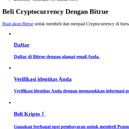
Menjadi Pedagang Salinan
Beli Cryptocurrency Dengan Bitrue
Nikmati pembagian keuntungan dan komisi copy trading
Buat akun Bitrue
untuk membeli dan menjual Cryptocurrency di bursa
Daftar
Daftar di Bitrue dengan alamat email Anda.
Informasi
Verifikasi identitas Anda
Analisis data besar termasuk info perdagangan, dll.
Verifikasi identitas Anda dengan memasukkan informasi 
Beli Kripto！
Gunakan berbagai opsi pembayaran untuk membeli Peanut t