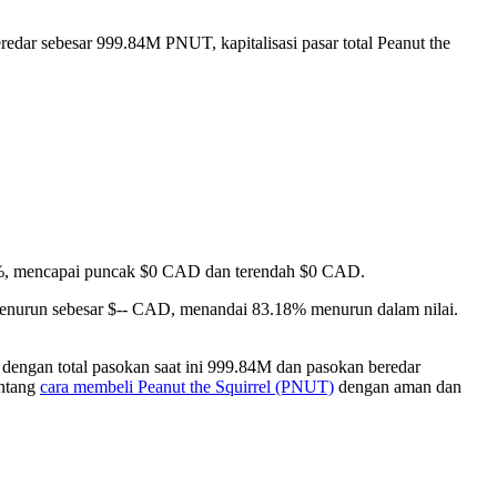
edar sebesar 999.84M PNUT, kapitalisasi pasar total Peanut the
2.29%, mencapai puncak $0 CAD dan terendah $0 CAD.
 menurun sebesar $-- CAD, menandai 83.18% menurun dalam nilai.
dengan total pasokan saat ini 999.84M dan pasokan beredar
entang
cara membeli Peanut the Squirrel (PNUT)
dengan aman dan