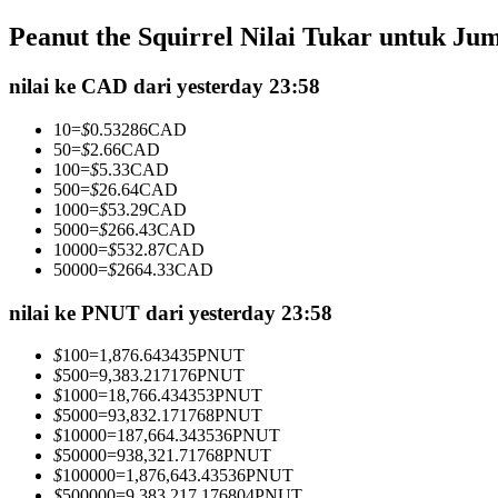
Kontrak berjangka menggunakan USDC sebagai jaminannya
Peanut the Squirrel Nilai Tukar untuk Ju
nilai ke CAD dari yesterday 23:58
10
=
$
0.53286
CAD
50
=
$
2.66
CAD
100
=
$
5.33
CAD
500
=
$
26.64
CAD
1000
=
$
53.29
CAD
5000
=
$
266.43
CAD
10000
=
$
532.87
CAD
Copy Trading
50000
=
$
2664.33
CAD
Bergabunglah dengan pedagang top
nilai ke PNUT dari yesterday 23:58
$
100
=
1,876.643435
PNUT
$
500
=
9,383.217176
PNUT
$
1000
=
18,766.434353
PNUT
$
5000
=
93,832.171768
PNUT
$
10000
=
187,664.343536
PNUT
$
50000
=
938,321.71768
PNUT
$
100000
=
1,876,643.43536
PNUT
$
500000
=
9,383,217.176804
PNUT