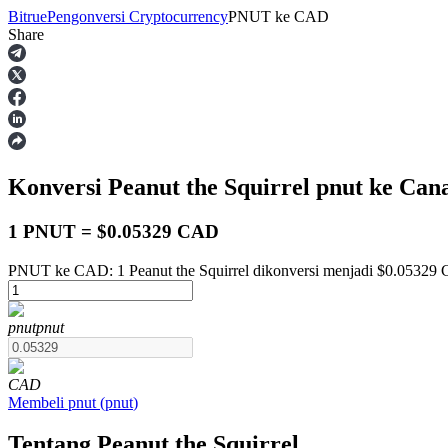
Bitrue
Pengonversi Cryptocurrency
PNUT
ke
CAD
Share
Berjangka
Konversi Peanut the Squirrel
pnut
ke Cana
1 PNUT = $0.05329 CAD
PNUT ke CAD: 1 Peanut the Squirrel dikonversi menjadi $0.05329
USDT Berjangka
pnut
pnut
Kontrak berjangka menggunakan USDT sebagai jaminannya
CAD
Membeli
pnut
(
pnut
)
Tentang Peanut the Squirrel