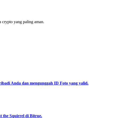
 crypto yang paling aman.
pribadi Anda dan mengunggah ID Foto yang valid.
he Squirrel di Bitrue.