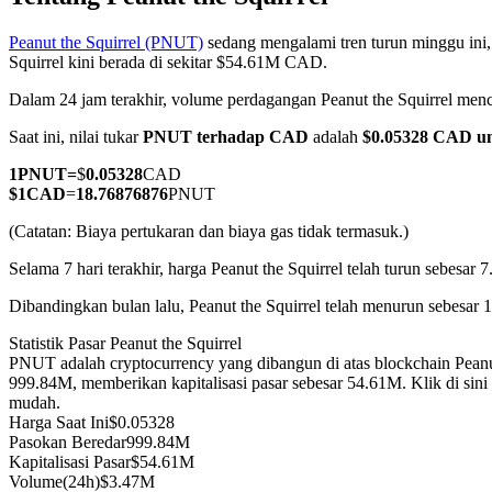
Peanut the Squirrel (PNUT)
sedang mengalami tren turun minggu ini,
Squirrel kini berada di sekitar $54.61M CAD.
Dalam 24 jam terakhir, volume perdagangan Peanut the Squirrel m
COIN-M Berjangka
Saat ini, nilai tukar
PNUT terhadap CAD
adalah
$0.05328 CAD u
Mata Uang Kripto Berjangka
1
PNUT
=
$
0.05328
CAD
$
1
CAD
=
18.76876876
PNUT
TradFi
(Catatan: Biaya pertukaran dan biaya gas tidak termasuk.)
Derivatif saham, forex, logam mulia, dan komoditas
Selama 7 hari terakhir, harga Peanut the Squirrel telah turun sebesar 
Dibandingkan bulan lalu, Peanut the Squirrel telah menurun sebesar
Statistik Pasar Peanut the Squirrel
PNUT adalah cryptocurrency yang dibangun di atas blockchain Peanu
999.84M, memberikan kapitalisasi pasar sebesar 54.61M. Klik di sin
mudah.
Harga Saat Ini
$
0.05328
Pasokan Beredar
999.84M
Kapitalisasi Pasar
$
54.61M
USDC Berjangka
Volume(24h)
$
3.47M