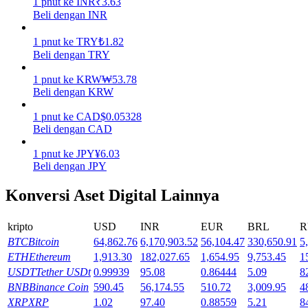
1
pnut
ke
INR
₹
3.63
Beli dengan INR
Menghasilkan
1
pnut
ke
TRY
₺
1.82
Beli dengan TRY
1
pnut
ke
KRW
₩
53.78
Beli dengan KRW
1
pnut
ke
CAD
$
0.05328
Beli dengan CAD
1
pnut
ke
JPY
¥
6.03
Beli dengan JPY
Babi Kekuatan
Konversi Aset Digital Lainnya
Dapatkan imbalan kompetitif setiap hari
kripto
USD
INR
EUR
BRL
R
BTC
Bitcoin
64,862.76
6,170,903.52
56,104.47
330,650.91
5
ETH
Ethereum
1,913.30
182,027.65
1,654.95
9,753.45
1
USDT
Tether USDt
0.99939
95.08
0.86444
5.09
8
BNB
Binance Coin
590.45
56,174.55
510.72
3,009.95
4
XRP
XRP
1.02
97.40
0.88559
5.21
8