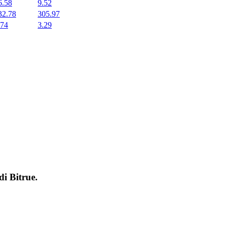
6.58
9.52
32.78
305.97
.74
3.29
 di
Bitrue
.