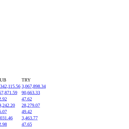
UB
TRY
,342,115.56
3,067,898.34
57,871.59
90,663.33
2.92
47.62
9,242.20
28,279.07
6.07
49.42
,031.46
3,463.77
2.98
47.65