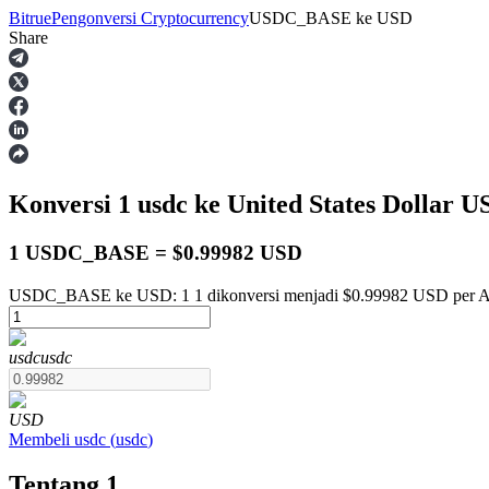
Bitrue
Pengonversi Cryptocurrency
USDC_BASE
ke
USD
Share
Berjangka
Konversi 1
usdc
ke United States Dollar
U
1 USDC_BASE = $0.99982 USD
USDC_BASE ke USD: 1 1 dikonversi menjadi $0.99982 USD per Au
USDT Berjangka
usdc
usdc
Kontrak berjangka menggunakan USDT sebagai jaminannya
USD
Membeli
usdc
(
usdc
)
Tentang 1