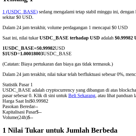
1 (USDC_BASE)
sedang mengalami tetap stabil minggu ini, dengan 
sekitar $0 USD.
Dalam 24 jam terakhir, volume perdagangan 1 mencapai $0 USD
COIN-M Berjangka
Saat ini, nilai tukar
USDC_BASE terhadap USD
adalah
$0.99982
Mata Uang Kripto Berjangka
1
USDC_BASE
=
$
0.99982
USD
$
1
USD
=
1.00018003
USDC_BASE
TradFi
(Catatan: Biaya pertukaran dan biaya gas tidak termasuk.)
Derivatif saham, forex, logam mulia, dan komoditas
Dalam 24 jam terakhir, nilai tukar telah berfluktuasi sebesar 0%, 
Statistik Pasar 1
USDC_BASE adalah cryptocurrency yang dibangun di atas blockchain 
pasar sebesar 0. Klik di sini untuk
Beli Sekarang
, atau lihat panduan
Harga Saat Ini
$
0.99982
Pasokan Beredar
--
Kapitalisasi Pasar
$
--
Volume(24h)
$
--
1 Nilai Tukar untuk Jumlah Berbeda
USDC Berjangka