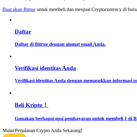
Menjadi Pedagang Salinan
Buat akun Bitrue
untuk membeli dan menjual Cryptocurrency di bursa
Nikmati pembagian keuntungan dan komisi copy trading
Daftar
Daftar di Bitrue dengan alamat email Anda.
Verifikasi identitas Anda
Informasi
Verifikasi identitas Anda dengan memasukkan informasi 
Analisis data besar termasuk info perdagangan, dll.
Beli Kripto！
Gunakan berbagai opsi pembayaran untuk membeli 1 di Bi
Mulai Perjalanan Crypto Anda Sekarang!