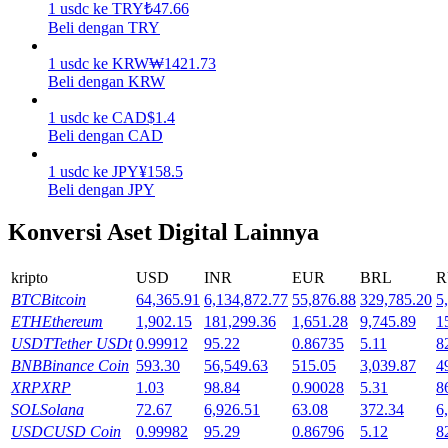
1
usdc
ke
TRY
₺
47.66
Beli dengan TRY
Menghasilkan
1
usdc
ke
KRW
₩
1421.73
Beli dengan KRW
1
usdc
ke
CAD
$
1.4
Beli dengan CAD
1
usdc
ke
JPY
¥
158.5
Beli dengan JPY
Konversi Aset Digital Lainnya
Babi Kekuatan
kripto
USD
INR
EUR
BRL
R
Dapatkan imbalan kompetitif setiap hari
BTC
Bitcoin
64,365.91
6,134,872.77
55,876.88
329,785.20
5
ETH
Ethereum
1,902.15
181,299.36
1,651.28
9,745.89
1
USDT
Tether USDt
0.99912
95.22
0.86735
5.11
8
BNB
Binance Coin
593.30
56,549.63
515.05
3,039.87
4
XRP
XRP
1.03
98.84
0.90028
5.31
8
SOL
Solana
72.67
6,926.51
63.08
372.34
6
USDC
USD Coin
0.99982
95.29
0.86796
5.12
8