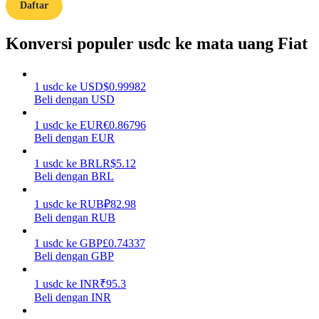
Daftar
Memandu
Konversi populer usdc ke mata uang Fiat
Panduan Pemula Berjangka
1
usdc
ke
USD
$
0.99982
Beli dengan USD
1
usdc
ke
EUR
€
0.86796
Beli dengan EUR
1
usdc
ke
BRL
R$
5.12
Beli dengan BRL
Strategi perdagangan
1
usdc
ke
RUB
₽
82.98
Beli dengan RUB
Pelajari cara untuk tetap menghasilkan keuntungan
1
usdc
ke
GBP
£
0.74337
Beli dengan GBP
1
usdc
ke
INR
₹
95.3
Beli dengan INR