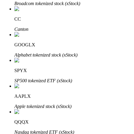
Broadcom tokenized stock (xStock)
Penguncian BTR
CC
Investasi eksklusif untuk pemegang BTR
Canton
GOOGLX
Alphabet tokenized stock (xStock)
SPYX
SP500 tokenized ETF (xStock)
Pinjaman
AAPLX
Layanan pinjaman yang didukung Crypto
Apple tokenized stock (xStock)
QQQX
Nasdaq tokenized ETF (xStock)