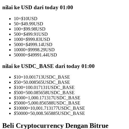
Kontrak berjangka menggunakan USDC sebagai jaminannya
nilai ke USD dari today 01:00
10
=
$
10
USD
50
=
$
49.99
USD
100
=
$
99.98
USD
500
=
$
499.91
USD
1000
=
$
999.83
USD
5000
=
$
4999.14
USD
10000
=
$
9998.29
USD
50000
=
$
49991.44
USD
Copy Trading
nilai ke USDC_BASE dari today 01:00
Bergabunglah dengan pedagang top
$
10
=
10.001713
USDC_BASE
$
50
=
50.008565
USDC_BASE
$
100
=
100.017131
USDC_BASE
$
500
=
500.085658
USDC_BASE
$
1000
=
1,000.171317
USDC_BASE
$
5000
=
5,000.856588
USDC_BASE
$
10000
=
10,001.713177
USDC_BASE
$
50000
=
50,008.565885
USDC_BASE
Beli Cryptocurrency Dengan Bitrue