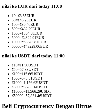
Kontrak berjangka menggunakan USDC sebagai jaminannya
nilai ke EUR dari today 11:00
10
=
€
8.65
EUR
50
=
€
43.23
EUR
100
=
€
86.46
EUR
500
=
€
432.29
EUR
1000
=
€
864.58
EUR
5000
=
€
4322.91
EUR
10000
=
€
8645.81
EUR
50000
=
€
43229.06
EUR
Copy Trading
nilai ke USDT dari today 11:00
Bergabunglah dengan pedagang top
€
10
=
11.56
USDT
€
50
=
57.83
USDT
€
100
=
115.66
USDT
€
500
=
578.31
USDT
€
1000
=
1,156.62
USDT
€
5000
=
5,783.14
USDT
€
10000
=
11,566.29
USDT
€
50000
=
57,831.46
USDT
Beli Cryptocurrency Dengan Bitrue