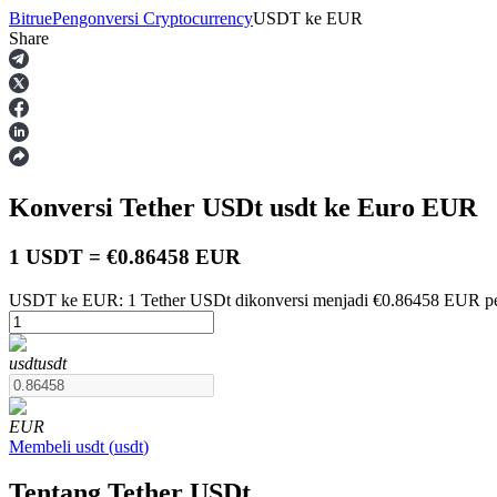
Bitrue
Pengonversi Cryptocurrency
USDT
ke
EUR
Share
Berjangka
Konversi Tether USDt
usdt
ke Euro
EUR
1 USDT = €0.86458 EUR
USDT ke EUR: 1 Tether USDt dikonversi menjadi €0.86458 EUR pe
USDT Berjangka
usdt
usdt
Kontrak berjangka menggunakan USDT sebagai jaminannya
EUR
Membeli
usdt
(
usdt
)
Tentang Tether USDt