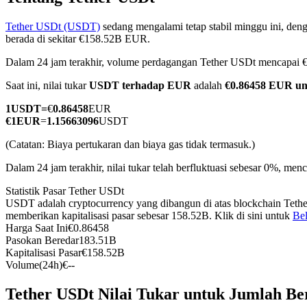
Tether USDt (USDT)
sedang mengalami tetap stabil minggu ini, deng
berada di sekitar €158.52B EUR.
Dalam 24 jam terakhir, volume perdagangan Tether USDt mencapai
COIN-M Berjangka
Saat ini, nilai tukar
USDT terhadap EUR
adalah
€0.86458 EUR u
Mata Uang Kripto Berjangka
1
USDT
=
€
0.86458
EUR
€
1
EUR
=
1.15663096
USDT
TradFi
(Catatan: Biaya pertukaran dan biaya gas tidak termasuk.)
Derivatif saham, forex, logam mulia, dan komoditas
Dalam 24 jam terakhir, nilai tukar telah berfluktuasi sebesar 0%, 
Statistik Pasar Tether USDt
USDT adalah cryptocurrency yang dibangun di atas blockchain Tethe
memberikan kapitalisasi pasar sebesar 158.52B. Klik di sini untuk
Bel
Harga Saat Ini
€
0.86458
Pasokan Beredar
183.51B
Kapitalisasi Pasar
€
158.52B
Volume(24h)
€
--
Tether USDt Nilai Tukar untuk Jumlah Be
USDC Berjangka