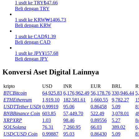
1
usdt
ke
TRY
₺
47.66
Beli dengan TRY
Menghasilkan
1
usdt
ke
KRW
₩
1406.73
Beli dengan KRW
1
usdt
ke
CAD
$
1.39
Beli dengan CAD
1
usdt
ke
JPY
¥
157.68
Beli dengan JPY
Konversi Aset Digital Lainnya
Babi Kekuatan
kripto
USD
INR
EUR
BRL
R
Dapatkan imbalan kompetitif setiap hari
BTC
Bitcoin
64,925.83
6,176,962.49
56,178.76
330,946.44
5
ETH
Ethereum
1,919.10
182,581.61
1,660.55
9,782.27
1
USDT
Tether USDt
0.99919
95.06
0.86458
5.09
8
BNB
Binance Coin
603.85
57,449.70
522.49
3,078.01
4
XRP
XRP
1.03
98.46
0.89556
5.27
8
SOL
Solana
76.31
7,260.95
66.03
389.02
6
USDC
USD Coin
0.99887
95.03
0.86430
5.09
8