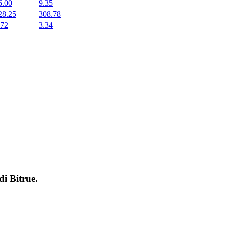
6.00
9.35
28.25
308.78
.72
3.34
 di
Bitrue
.