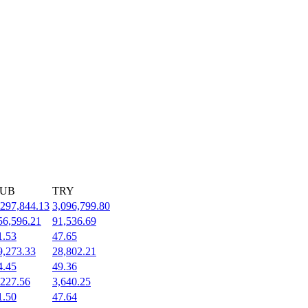
UB
TRY
,297,844.13
3,096,799.80
56,596.21
91,536.69
1.53
47.65
9,273.33
28,802.21
4.45
49.36
,227.56
3,640.25
1.50
47.64