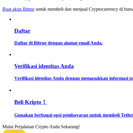
Menjadi Pedagang Salinan
Buat akun Bitrue
untuk membeli dan menjual Cryptocurrency di bursa
Nikmati pembagian keuntungan dan komisi copy trading
Daftar
Daftar di Bitrue dengan alamat email Anda.
Verifikasi identitas Anda
Informasi
Verifikasi identitas Anda dengan memasukkan informasi 
Analisis data besar termasuk info perdagangan, dll.
Beli Kripto！
Gunakan berbagai opsi pembayaran untuk membeli Tether
Mulai Perjalanan Crypto Anda Sekarang!