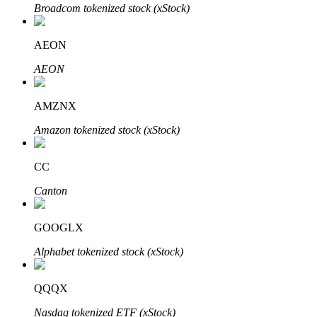
Broadcom tokenized stock (xStock)
Penguncian BTR
AEON
Investasi eksklusif untuk pemegang BTR
AEON
AMZNX
Amazon tokenized stock (xStock)
CC
Canton
Pinjaman
GOOGLX
Layanan pinjaman yang didukung Crypto
Alphabet tokenized stock (xStock)
QQQX
Nasdaq tokenized ETF (xStock)