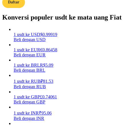
Daftar
Memandu
Konversi populer usdt ke mata uang Fiat
Panduan Pemula Berjangka
1
usdt
ke
USD
$
0.99919
Beli dengan USD
1
usdt
ke
EUR
€
0.86458
Beli dengan EUR
1
usdt
ke
BRL
R$
5.09
Beli dengan BRL
Strategi perdagangan
1
usdt
ke
RUB
₽
81.53
Beli dengan RUB
Pelajari cara untuk tetap menghasilkan keuntungan
1
usdt
ke
GBP
£
0.74061
Beli dengan GBP
1
usdt
ke
INR
₹
95.06
Beli dengan INR