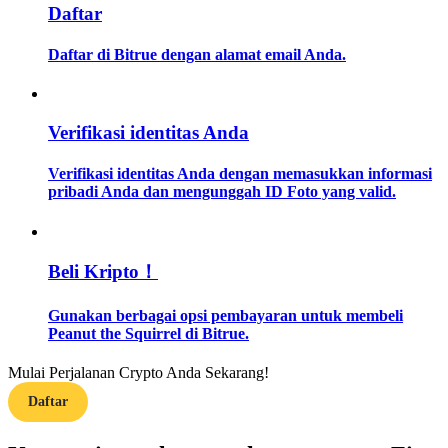
Daftar
Memandu
Daftar di Bitrue dengan alamat email Anda.
Panduan Pemula Berjangka
Verifikasi identitas Anda
Verifikasi identitas Anda dengan memasukkan informasi
pribadi Anda dan mengunggah ID Foto yang valid.
Beli Kripto！
Strategi perdagangan
Gunakan berbagai opsi pembayaran untuk membeli
Pelajari cara untuk tetap menghasilkan keuntungan
Peanut the Squirrel di Bitrue.
Mulai Perjalanan Crypto Anda Sekarang!
Daftar