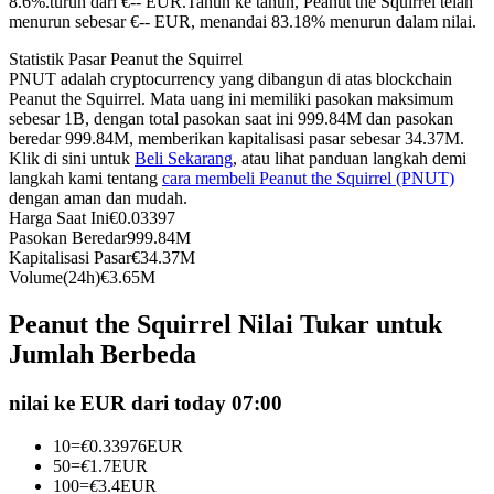
8.6%.turun dari €-- EUR.
Tahun ke tahun, Peanut the Squirrel telah
menurun sebesar €-- EUR, menandai 83.18% menurun dalam nilai.
Kontrak berjangka menggunakan USDC sebagai jaminannya
Statistik Pasar Peanut the Squirrel
PNUT adalah cryptocurrency yang dibangun di atas blockchain
Peanut the Squirrel. Mata uang ini memiliki pasokan maksimum
sebesar 1B, dengan total pasokan saat ini 999.84M dan pasokan
beredar 999.84M, memberikan kapitalisasi pasar sebesar 34.37M.
Klik di sini untuk
Beli Sekarang
, atau lihat panduan langkah demi
langkah kami tentang
cara membeli Peanut the Squirrel (PNUT)
dengan aman dan mudah.
Harga Saat Ini
€
0.03397
Pasokan Beredar
999.84M
Copy Trading
Kapitalisasi Pasar
€
34.37M
Volume(24h)
€
3.65M
Bergabunglah dengan pedagang top
Peanut the Squirrel Nilai Tukar untuk
Jumlah Berbeda
nilai ke EUR dari today 07:00
10
=
€
0.33976
EUR
50
=
€
1.7
EUR
100
=
€
3.4
EUR