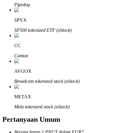
Pipedog
SPYX
SP500 tokenized ETF (xStock)
Mitra Bitrue
CC
Canton
AVGOX
Broadcom tokenized stock (xStock)
Afiliasi Bitrue
METAX
Hingga 65% Komisi!
Meta tokenized stock (xStock)
Pertanyaan Umum
Berapa harga 1 PNUT dalam EUR?