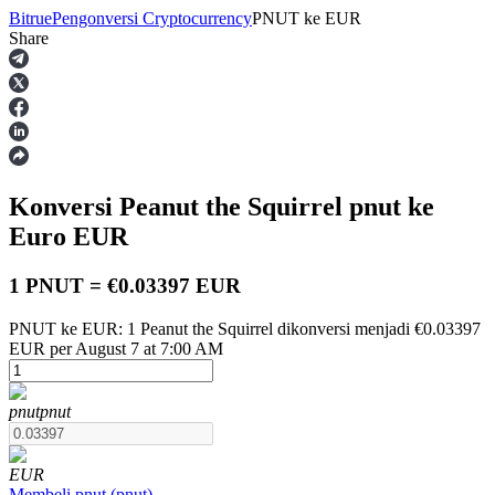
Bitrue
Pengonversi Cryptocurrency
PNUT
ke
EUR
Share
Berjangka
Konversi Peanut the Squirrel
pnut
ke
Euro
EUR
1 PNUT = €0.03397 EUR
PNUT ke EUR: 1 Peanut the Squirrel dikonversi menjadi €0.03397
USDT Berjangka
EUR per August 7 at 7:00 AM
Kontrak berjangka menggunakan USDT sebagai jaminannya
pnut
pnut
EUR
Membeli
pnut
(
pnut
)