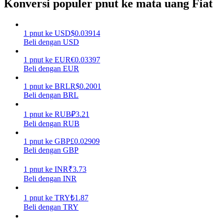
Konversi populer pnut ke mata uang Fiat
Menghasilkan
1
pnut
ke
USD
$
0.03914
Beli dengan USD
1
pnut
ke
EUR
€
0.03397
Beli dengan EUR
1
pnut
ke
BRL
R$
0.2001
Beli dengan BRL
1
pnut
ke
RUB
₽
3.21
Babi Kekuatan
Beli dengan RUB
Dapatkan imbalan kompetitif setiap hari
1
pnut
ke
GBP
£
0.02909
Beli dengan GBP
1
pnut
ke
INR
₹
3.73
Beli dengan INR
1
pnut
ke
TRY
₺
1.87
Beli dengan TRY