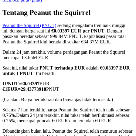
Tentang Peanut the Squirrel
Peanut the Squirrel (PNUT)
sedang mengalami tren naik minggu
COIN-M Berjangka
ini, dengan harga saat ini
€0.03397 EUR per PNUT
. Dengan
pasokan beredar sebesar 999.84M PNUT, kapitalisasi pasar total
Mata Uang Kripto Berjangka
Peanut the Squirrel kini berada di sekitar €34.37M EUR.
Dalam 24 jam terakhir, volume perdagangan Peanut the Squirrel
mencapai €3.65M EUR
TradFi
Saat ini, nilai tukar
PNUT terhadap EUR
adalah
€0.03397 EUR
Derivatif saham, forex, logam mulia, dan komoditas
untuk 1 PNUT
. Ini berarti:
1
PNUT
=
€
0.03397
EUR
€
1
EUR
=
29.43773918
PNUT
(Catatan: Biaya pertukaran dan biaya gas tidak termasuk.)
Selama 7 hari terakhir, harga Peanut the Squirrel telah naik sebesar
0.76%.
Dalam 24 jam terakhir, nilai tukar telah berfluktuasi sebesar
0.25%, mencapai puncak €0 EUR dan terendah €0 EUR.
Dibandingkan bulan lalu, Peanut the Squirrel telah menurun sebesar
USDC Berjangka