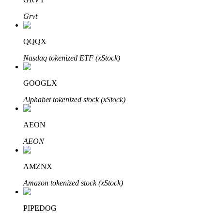
Grvt
QQQX
Investasi Otomatis
Nasdaq tokenized ETF (xStock)
Raih keuntungan jangka panjang dan kepentingan fleksibel
GOOGLX
Alphabet tokenized stock (xStock)
AEON
AEON
Pelajari Staking
AMZNX
Pelajari tentang mendapatkan penghasilan pasif
Amazon tokenized stock (xStock)
Bitrue
AI
PIPEDOG