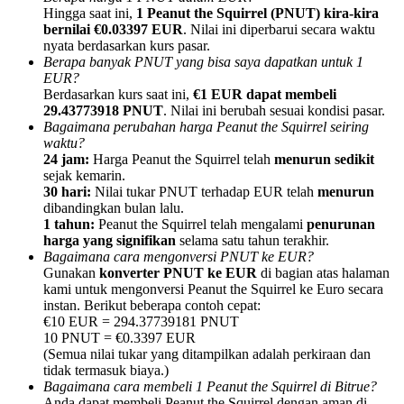
Hingga saat ini,
1 Peanut the Squirrel (PNUT) kira-kira
bernilai €0.03397 EUR
. Nilai ini diperbarui secara waktu
nyata berdasarkan kurs pasar.
Berapa banyak PNUT yang bisa saya dapatkan untuk 1
EUR?
Berdasarkan kurs saat ini,
€1 EUR dapat membeli
Referensi
29.43773918 PNUT
. Nilai ini berubah sesuai kondisi pasar.
Bagaimana perubahan harga Peanut the Squirrel seiring
Undang teman untuk mendapatkan imbalan tunai
waktu?
24 jam:
Harga Peanut the Squirrel telah
menurun sedikit
Deposit CASHCAT & Win
sejak kemarin.
30 hari:
Nilai tukar PNUT terhadap EUR telah
menurun
dibandingkan bulan lalu.
1 tahun:
Peanut the Squirrel telah mengalami
penurunan
harga yang signifikan
selama satu tahun terakhir.
Bagaimana cara mengonversi PNUT ke EUR?
Gunakan
konverter PNUT ke EUR
di bagian atas halaman
kami untuk mengonversi Peanut the Squirrel ke Euro secara
instan. Berikut beberapa contoh cepat:
€10 EUR = 294.37739181 PNUT
10 PNUT = €0.3397 EUR
(Semua nilai tukar yang ditampilkan adalah perkiraan dan
tidak termasuk biaya.)
Deposit CASHCAT & Win
Bagaimana cara membeli 1 Peanut the Squirrel di Bitrue?
Anda dapat membeli Peanut the Squirrel dengan aman di