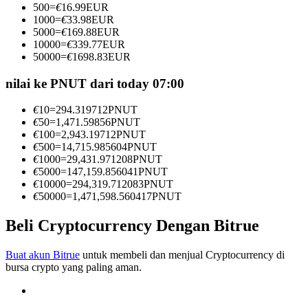
500
=
€
16.99
EUR
Menjadi Pedagang Salinan
1000
=
€
33.98
EUR
5000
=
€
169.88
EUR
Nikmati pembagian keuntungan dan komisi copy trading
10000
=
€
339.77
EUR
50000
=
€
1698.83
EUR
nilai ke PNUT dari today 07:00
€
10
=
294.319712
PNUT
€
50
=
1,471.59856
PNUT
€
100
=
2,943.19712
PNUT
€
500
=
14,715.985604
PNUT
€
1000
=
29,431.971208
PNUT
€
5000
=
147,159.856041
PNUT
Informasi
€
10000
=
294,319.712083
PNUT
€
50000
=
1,471,598.560417
PNUT
Analisis data besar termasuk info perdagangan, dll.
Beli Cryptocurrency Dengan Bitrue
Buat akun Bitrue
untuk membeli dan menjual Cryptocurrency di
bursa crypto yang paling aman.