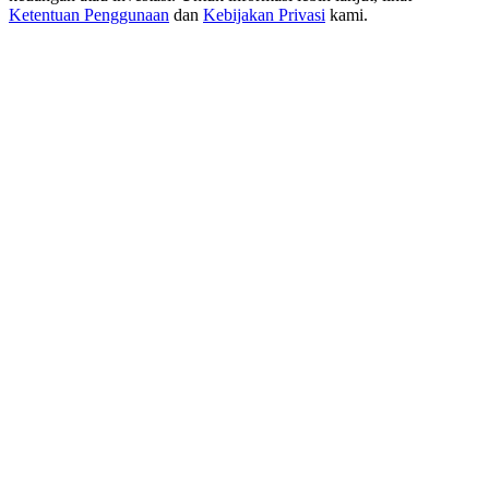
New Listing Futures Fest
Ketentuan Penggunaan
dan
Kebijakan Privasi
kami.
Trade New Futures, Win 200,000 USDT
Crypto World Cup 2026: Grand Finale
77,777+3k Rewards
Lebih Banyak Acara
Menangkan Hadiah dan Hadiah Eksklusif
Pusat Hadiah