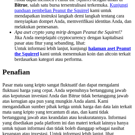
Share 500000 CASHCAT prize pool
Bitrue
, salah satu bursa tersentralisasi terkemuka.
Kunjungi
panduan pembelian Peanut the Squirrel
kami untuk
mendapatkan instruksi langkah demi langkah tentang cara
menyiapkan dompet Anda, memverifikasi identitas Anda, dan
melakukan pemesanan.
Exclusive for BitMart Users
Apa aset crypto yang mirip dengan Peanut the Squirrel?
Jika Anda menjelajahi cryptocurrency dengan kapitalisasi
Register & Trade to Win 500,000 USDT
pasar atau fitur yang sebanding, lihat:
Untuk informasi lebih lanjut, kunjungi
halaman aset Peanut
the Squirrel
kami untuk menemukan koin dan altcoin terkait
berdasarkan kategori atau performa.
Precious Metals Trading Carnival
Penafian
Trade Gold & Silver · 33,333 USDT Bonus
Pasar mata uang kripto sangat fluktuatif dan dapat mengalami
fluktuasi harga yang cepat. Anda sepenuhnya bertanggung jawab
atas keputusan investasi Anda dan Bitrue tidak bertanggung jawab
USDT New User Exclusive 10% APR
atas kerugian apa pun yang mungkin Anda alami. Kami
mengandalkan sumber pihak ketiga untuk harga dan data lain terkait
USDT Flexible Staking | Daily Rewards
mata uang kripto yang tercantum di atas, dan kami tidak
bertanggung jawab atas keandalan atau keakuratannya. Informasi
yang disediakan pada platform ini dan materi terkait lainnya hanya
untuk tujuan informasi dan tidak boleh dianggap sebagai nasihat
keuangan atau investasi. Untuk informasi lebih lanjut, lihat