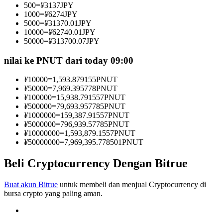
500
=
¥
3137
JPY
Menjadi Pedagang Salinan
1000
=
¥
6274
JPY
5000
=
¥
31370.01
JPY
Nikmati pembagian keuntungan dan komisi copy trading
10000
=
¥
62740.01
JPY
50000
=
¥
313700.07
JPY
nilai ke PNUT dari today 09:00
¥
10000
=
1,593.879155
PNUT
¥
50000
=
7,969.395778
PNUT
¥
100000
=
15,938.791557
PNUT
¥
500000
=
79,693.957785
PNUT
¥
1000000
=
159,387.91557
PNUT
¥
5000000
=
796,939.57785
PNUT
Informasi
¥
10000000
=
1,593,879.1557
PNUT
¥
50000000
=
7,969,395.778501
PNUT
Analisis data besar termasuk info perdagangan, dll.
Beli Cryptocurrency Dengan Bitrue
Buat akun Bitrue
untuk membeli dan menjual Cryptocurrency di
bursa crypto yang paling aman.