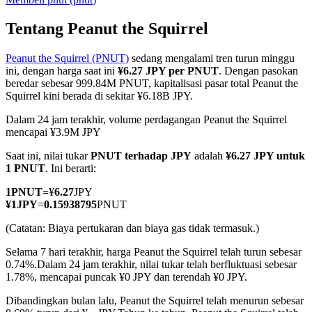
Tentang Peanut the Squirrel
Peanut the Squirrel (PNUT)
sedang mengalami tren turun minggu
COIN-M Berjangka
ini, dengan harga saat ini
¥6.27 JPY per PNUT
. Dengan pasokan
beredar sebesar 999.84M PNUT, kapitalisasi pasar total Peanut the
Mata Uang Kripto Berjangka
Squirrel kini berada di sekitar ¥6.18B JPY.
Dalam 24 jam terakhir, volume perdagangan Peanut the Squirrel
mencapai ¥3.9M JPY
TradFi
Saat ini, nilai tukar
PNUT terhadap JPY
adalah
¥6.27 JPY untuk
Derivatif saham, forex, logam mulia, dan komoditas
1 PNUT
. Ini berarti:
1
PNUT
=
¥
6.27
JPY
¥
1
JPY
=
0.15938795
PNUT
(Catatan: Biaya pertukaran dan biaya gas tidak termasuk.)
Selama 7 hari terakhir, harga Peanut the Squirrel telah turun sebesar
0.74%.
Dalam 24 jam terakhir, nilai tukar telah berfluktuasi sebesar
1.78%, mencapai puncak ¥0 JPY dan terendah ¥0 JPY.
Dibandingkan bulan lalu, Peanut the Squirrel telah menurun sebesar
USDC Berjangka