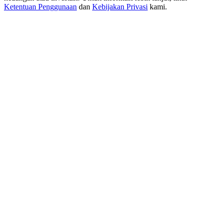
USDT New User Exclusive 10% APR
Ketentuan Penggunaan
dan
Kebijakan Privasi
kami.
USDT Flexible Staking | Daily Rewards
BTC New User Exclusive: 6.5% APR
BTC Flexible Staking | Daily Rewards
Lebih Banyak Acara
Menangkan Hadiah dan Hadiah Eksklusif
Pusat Hadiah