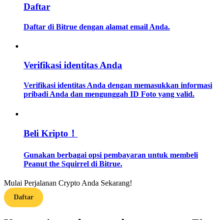
Daftar
Memandu
Daftar di Bitrue dengan alamat email Anda.
Panduan Pemula Berjangka
Verifikasi identitas Anda
Verifikasi identitas Anda dengan memasukkan informasi
pribadi Anda dan mengunggah ID Foto yang valid.
Beli Kripto！
Strategi perdagangan
Gunakan berbagai opsi pembayaran untuk membeli
Pelajari cara untuk tetap menghasilkan keuntungan
Peanut the Squirrel di Bitrue.
Mulai Perjalanan Crypto Anda Sekarang!
Daftar