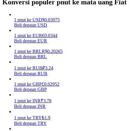
Konversi populer pnut ke mata uang Fiat
Menghasilkan
1
pnut
ke
USD
$
0.03975
Beli dengan USD
1
pnut
ke
EUR
€
0.0344
Beli dengan EUR
1
pnut
ke
BRL
R$
0.20265
Beli dengan BRL
1
pnut
ke
RUB
₽
3.24
Babi Kekuatan
Beli dengan RUB
Dapatkan imbalan kompetitif setiap hari
1
pnut
ke
GBP
£
0.02952
Beli dengan GBP
1
pnut
ke
INR
₹
3.78
Beli dengan INR
1
pnut
ke
TRY
₺
1.9
Beli dengan TRY