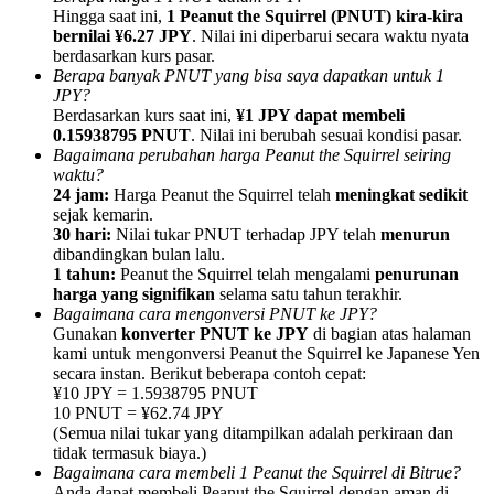
Hingga saat ini,
1 Peanut the Squirrel (PNUT) kira-kira
bernilai ¥6.27 JPY
. Nilai ini diperbarui secara waktu nyata
berdasarkan kurs pasar.
Berapa banyak PNUT yang bisa saya dapatkan untuk 1
JPY?
Berdasarkan kurs saat ini,
¥1 JPY dapat membeli
Referensi
0.15938795 PNUT
. Nilai ini berubah sesuai kondisi pasar.
Bagaimana perubahan harga Peanut the Squirrel seiring
Undang teman untuk mendapatkan imbalan tunai
waktu?
24 jam:
Harga Peanut the Squirrel telah
meningkat sedikit
BTC Welcome Rewards
sejak kemarin.
30 hari:
Nilai tukar PNUT terhadap JPY telah
menurun
dibandingkan bulan lalu.
1 tahun:
Peanut the Squirrel telah mengalami
penurunan
harga yang signifikan
selama satu tahun terakhir.
Bagaimana cara mengonversi PNUT ke JPY?
Gunakan
konverter PNUT ke JPY
di bagian atas halaman
kami untuk mengonversi Peanut the Squirrel ke Japanese Yen
secara instan. Berikut beberapa contoh cepat:
¥10 JPY = 1.5938795 PNUT
10 PNUT = ¥62.74 JPY
(Semua nilai tukar yang ditampilkan adalah perkiraan dan
tidak termasuk biaya.)
BTC Welcome Rewards
Bagaimana cara membeli 1 Peanut the Squirrel di Bitrue?
Anda dapat membeli Peanut the Squirrel dengan aman di