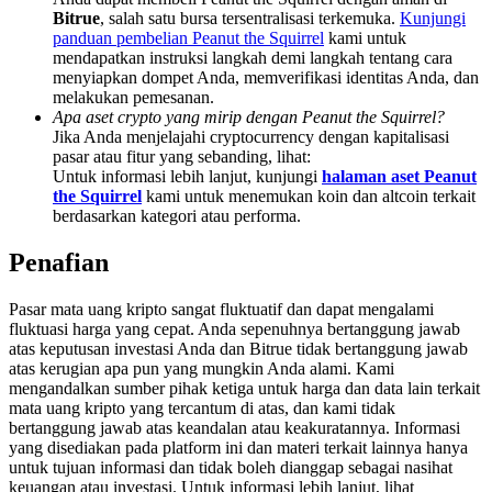
Deposit & Trade BTC to Share 25000 USDT prize pool!
Bitrue
, salah satu bursa tersentralisasi terkemuka.
Kunjungi
panduan pembelian Peanut the Squirrel
kami untuk
mendapatkan instruksi langkah demi langkah tentang cara
menyiapkan dompet Anda, memverifikasi identitas Anda, dan
melakukan pemesanan.
Deposit CASHCAT & Win
Apa aset crypto yang mirip dengan Peanut the Squirrel?
Jika Anda menjelajahi cryptocurrency dengan kapitalisasi
Share 500000 CASHCAT prize pool
pasar atau fitur yang sebanding, lihat:
Untuk informasi lebih lanjut, kunjungi
halaman aset Peanut
the Squirrel
kami untuk menemukan koin dan altcoin terkait
berdasarkan kategori atau performa.
Exclusive for BitMart Users
Penafian
Register & Trade to Win 500,000 USDT
Pasar mata uang kripto sangat fluktuatif dan dapat mengalami
fluktuasi harga yang cepat. Anda sepenuhnya bertanggung jawab
atas keputusan investasi Anda dan Bitrue tidak bertanggung jawab
Precious Metals Trading Carnival
atas kerugian apa pun yang mungkin Anda alami. Kami
mengandalkan sumber pihak ketiga untuk harga dan data lain terkait
Trade Gold & Silver · 33,333 USDT Bonus
mata uang kripto yang tercantum di atas, dan kami tidak
bertanggung jawab atas keandalan atau keakuratannya. Informasi
yang disediakan pada platform ini dan materi terkait lainnya hanya
untuk tujuan informasi dan tidak boleh dianggap sebagai nasihat
keuangan atau investasi. Untuk informasi lebih lanjut, lihat