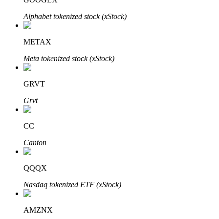
Alphabet tokenized stock (xStock)
METAX
Investasi Otomatis
Meta tokenized stock (xStock)
Raih keuntungan jangka panjang dan kepentingan fleksibel
GRVT
Grvt
CC
Canton
Pelajari Staking
QQQX
Pelajari tentang mendapatkan penghasilan pasif
Nasdaq tokenized ETF (xStock)
Bitrue
AI
AMZNX