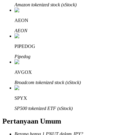
Amazon tokenized stock (xStock)
AEON
AEON
Mitra Bitrue
PIPEDOG
Pipedog
AVGOX
Broadcom tokenized stock (xStock)
Afiliasi Bitrue
SPYX
Hingga 65% Komisi!
SP500 tokenized ETF (xStock)
Pertanyaan Umum
Berapa harga 1 PNUT dalam JPY?