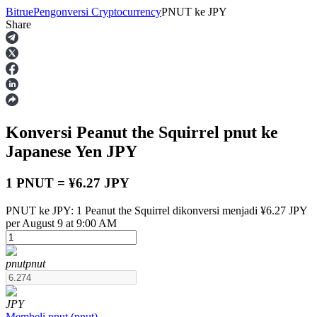
Bitrue
Pengonversi Cryptocurrency
PNUT
ke
JPY
Share
Berjangka
Konversi Peanut the Squirrel
pnut
ke
Japanese Yen
JPY
1 PNUT = ¥6.27 JPY
PNUT ke JPY: 1 Peanut the Squirrel dikonversi menjadi ¥6.27 JPY
USDT Berjangka
per August 9 at 9:00 AM
Kontrak berjangka menggunakan USDT sebagai jaminannya
pnut
pnut
JPY
Membeli
pnut
(
pnut
)