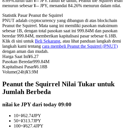
8.69%.turun dari ¥-- JPY.
Tahun ke tahun, Peanut the Squirrel telah
menurun sebesar ¥-- JPY, menandai 84.26% menurun dalam nilai.
Kontrak berjangka menggunakan USDC sebagai jaminannya
Statistik Pasar Peanut the Squirrel
PNUT adalah cryptocurrency yang dibangun di atas blockchain
Peanut the Squirrel. Mata uang ini memiliki pasokan maksimum
sebesar 1B, dengan total pasokan saat ini 999.84M dan pasokan
beredar 999.84M, memberikan kapitalisasi pasar sebesar 6.18B.
Klik di sini untuk
Beli Sekarang
, atau lihat panduan langkah demi
langkah kami tentang
cara membeli Peanut the Squirrel (PNUT)
dengan aman dan mudah.
Harga Saat Ini
¥
6.27
Pasokan Beredar
999.84M
Copy Trading
Kapitalisasi Pasar
¥
6.18B
Volume(24h)
¥
3.9M
Bergabunglah dengan pedagang top
Peanut the Squirrel Nilai Tukar untuk
Jumlah Berbeda
nilai ke JPY dari today 09:00
10
=
¥
62.74
JPY
50
=
¥
313.7
JPY
100
=
¥
627.4
JPY