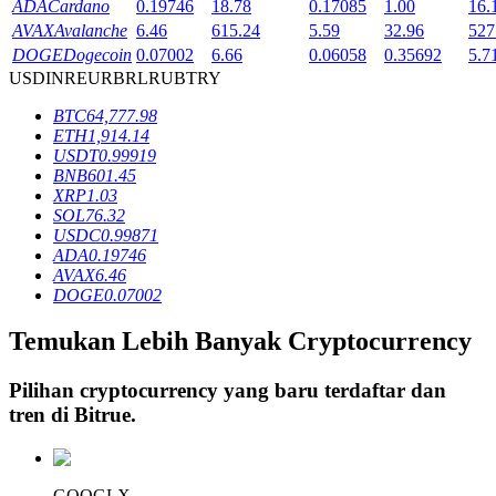
ADA
Cardano
0.19746
18.78
0.17085
1.00
16.
AVAX
Avalanche
6.46
615.24
5.59
32.96
527
DOGE
Dogecoin
0.07002
6.66
0.06058
0.35692
5.7
Penguncian BTR
USD
INR
EUR
BRL
RUB
TRY
Investasi eksklusif untuk pemegang BTR
BTC
64,777.98
ETH
1,914.14
USDT
0.99919
BNB
601.45
XRP
1.03
SOL
76.32
USDC
0.99871
ADA
0.19746
AVAX
6.46
DOGE
0.07002
Pinjaman
Temukan Lebih Banyak Cryptocurrency
Layanan pinjaman yang didukung Crypto
Pilihan cryptocurrency yang baru terdaftar dan
tren di
Bitrue
.
GOOGLX