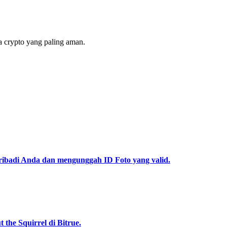
 crypto yang paling aman.
pribadi Anda dan mengunggah ID Foto yang valid.
he Squirrel di Bitrue.