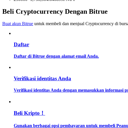
Menjadi Pedagang Salinan
Beli Cryptocurrency Dengan Bitrue
Nikmati pembagian keuntungan dan komisi copy trading
Buat akun Bitrue
untuk membeli dan menjual Cryptocurrency di bursa
Daftar
Daftar di Bitrue dengan alamat email Anda.
Informasi
Verifikasi identitas Anda
Analisis data besar termasuk info perdagangan, dll.
Verifikasi identitas Anda dengan memasukkan informasi 
Beli Kripto！
Gunakan berbagai opsi pembayaran untuk membeli Peanut t