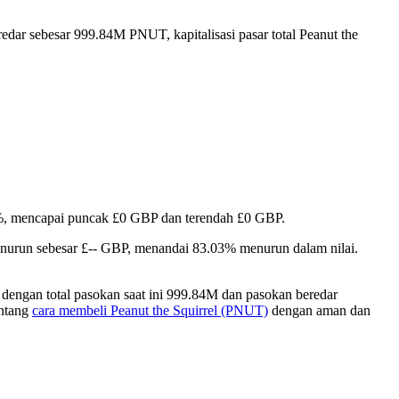
edar sebesar 999.84M PNUT, kapitalisasi pasar total Peanut the
.27%, mencapai puncak £0 GBP dan terendah £0 GBP.
menurun sebesar £-- GBP, menandai 83.03% menurun dalam nilai.
dengan total pasokan saat ini 999.84M dan pasokan beredar
entang
cara membeli Peanut the Squirrel (PNUT)
dengan aman dan