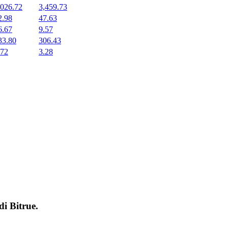
,026.72
3,459.73
2.98
47.63
6.67
9.57
33.80
306.43
.72
3.28
 di
Bitrue
.