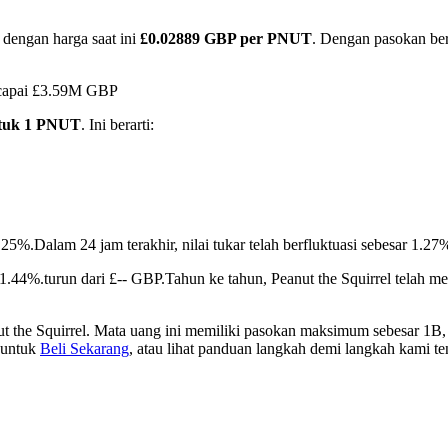
 dengan harga saat ini
£0.02889 GBP per PNUT
. Dengan pasokan ber
encapai £3.59M GBP
ntuk 1 PNUT
. Ini berarti:
0.25%.
Dalam 24 jam terakhir, nilai tukar telah berfluktuasi sebesar 1
11.44%.turun dari £-- GBP.
Tahun ke tahun, Peanut the Squirrel telah 
t the Squirrel. Mata uang ini memiliki pasokan maksimum sebesar 1B, 
i untuk
Beli Sekarang
, atau lihat panduan langkah demi langkah kami t