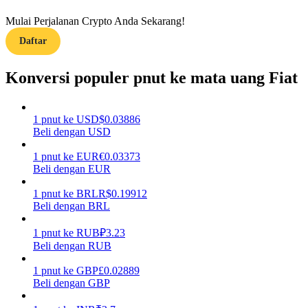
Mulai Perjalanan Crypto Anda Sekarang!
Memandu
Daftar
Panduan Pemula Berjangka
Konversi populer pnut ke mata uang Fiat
1
pnut
ke
USD
$
0.03886
Beli dengan USD
1
pnut
ke
EUR
€
0.03373
Beli dengan EUR
1
pnut
ke
BRL
R$
0.19912
Strategi perdagangan
Beli dengan BRL
Pelajari cara untuk tetap menghasilkan keuntungan
1
pnut
ke
RUB
₽
3.23
Beli dengan RUB
1
pnut
ke
GBP
£
0.02889
Beli dengan GBP