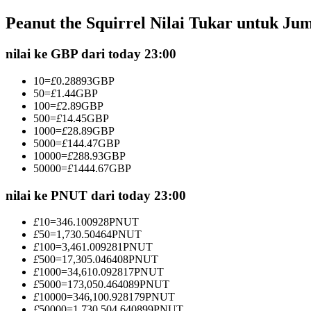
Kontrak berjangka menggunakan USDC sebagai jaminannya
Peanut the Squirrel Nilai Tukar untuk Ju
nilai ke GBP dari today 23:00
10
=
£
0.28893
GBP
50
=
£
1.44
GBP
100
=
£
2.89
GBP
500
=
£
14.45
GBP
1000
=
£
28.89
GBP
5000
=
£
144.47
GBP
10000
=
£
288.93
GBP
Copy Trading
50000
=
£
1444.67
GBP
Bergabunglah dengan pedagang top
nilai ke PNUT dari today 23:00
£
10
=
346.100928
PNUT
£
50
=
1,730.50464
PNUT
£
100
=
3,461.009281
PNUT
£
500
=
17,305.046408
PNUT
£
1000
=
34,610.092817
PNUT
£
5000
=
173,050.464089
PNUT
£
10000
=
346,100.928179
PNUT
£
50000
=
1,730,504.640899
PNUT