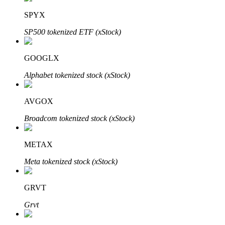
SPYX
Penguncian BTR
SP500 tokenized ETF (xStock)
Investasi eksklusif untuk pemegang BTR
GOOGLX
Alphabet tokenized stock (xStock)
AVGOX
Broadcom tokenized stock (xStock)
METAX
Pinjaman
Meta tokenized stock (xStock)
Layanan pinjaman yang didukung Crypto
GRVT
Grvt