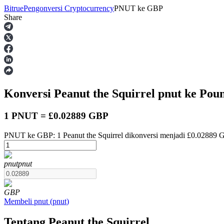
Bitrue
Pengonversi Cryptocurrency
PNUT
ke
GBP
Share
Berjangka
Konversi Peanut the Squirrel
pnut
ke Poun
1 PNUT = £0.02889 GBP
PNUT ke GBP: 1 Peanut the Squirrel dikonversi menjadi £0.02889 
USDT Berjangka
pnut
pnut
Kontrak berjangka menggunakan USDT sebagai jaminannya
GBP
Membeli
pnut
(
pnut
)
Tentang Peanut the Squirrel