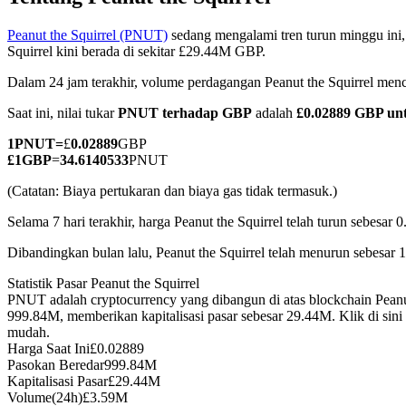
Peanut the Squirrel (PNUT)
sedang mengalami tren turun minggu ini,
Squirrel kini berada di sekitar £29.44M GBP.
Dalam 24 jam terakhir, volume perdagangan Peanut the Squirrel m
COIN-M Berjangka
Saat ini, nilai tukar
PNUT terhadap GBP
adalah
£0.02889 GBP u
Mata Uang Kripto Berjangka
1
PNUT
=
£
0.02889
GBP
£
1
GBP
=
34.6140533
PNUT
TradFi
(Catatan: Biaya pertukaran dan biaya gas tidak termasuk.)
Derivatif saham, forex, logam mulia, dan komoditas
Selama 7 hari terakhir, harga Peanut the Squirrel telah turun sebesar 
Dibandingkan bulan lalu, Peanut the Squirrel telah menurun sebesar 
Statistik Pasar Peanut the Squirrel
PNUT adalah cryptocurrency yang dibangun di atas blockchain Peanu
999.84M, memberikan kapitalisasi pasar sebesar 29.44M. Klik di sin
mudah.
Harga Saat Ini
£
0.02889
Pasokan Beredar
999.84M
Kapitalisasi Pasar
£
29.44M
USDC Berjangka
Volume(24h)
£
3.59M