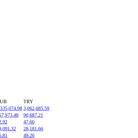
UB
TRY
,335,074.98
3,062,685.59
57,973.48
90,687.21
2.92
47.60
9,091.32
28,181.66
5.81
49.26