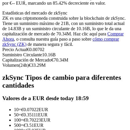
Futuros del USDC
por €-- EUR, marcando un 85.42% decreciente en valor.
Futuros que utilizan USDC como garantía
Estadísticas del mercado de zkSync
ZK es una criptomoneda construida sobre la blockchain de zkSync.
Tiene un suministro máximo de 21B, con un suministro total actual
de 14.83B y un suministro circulante de 10.16B, lo que le da una
capitalización de mercado de 70.34M. Haz clic aquí para
Comprar
Ahora
, o consulta nuestra guía paso a paso sobre
cómo comprar
zkSync (ZK)
de manera segura y fácil.
Precio Actual
€
0.00702
Suministro Circulante
10.16B
Capitalización de Mercado
€
70.34M
Volumen(24h)
€
33.29M
Copiar Trading
zkSync Tipos de cambio para diferentes
Únete a los mejores traders
cantidades
Valores de a EUR desde today 18:59
10
=
€
0.07022
EUR
50
=
€
0.35111
EUR
100
=
€
0.70223
EUR
500
=
€
3.51
EUR