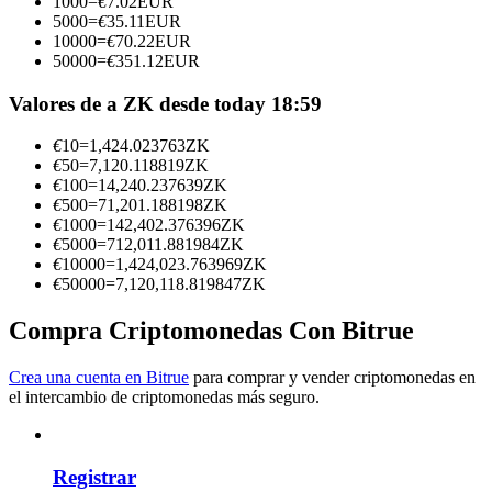
1000
=
€
7.02
EUR
5000
=
€
35.11
EUR
Conviértete en un Trader de Copia
10000
=
€
70.22
EUR
50000
=
€
351.12
EUR
Disfruta del reparto de beneficios y comisiones de copy trading
Valores de a ZK desde today 18:59
€
10
=
1,424.023763
ZK
€
50
=
7,120.118819
ZK
€
100
=
14,240.237639
ZK
€
500
=
71,201.188198
ZK
€
1000
=
142,402.376396
ZK
€
5000
=
712,011.881984
ZK
€
10000
=
1,424,023.763969
ZK
€
50000
=
7,120,118.819847
ZK
Información
Compra Criptomonedas Con Bitrue
Análisis de big data que incluye información comercial, etc.
Crea una cuenta en Bitrue
para comprar y vender criptomonedas en
el intercambio de criptomonedas más seguro.
Registrar