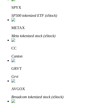
SPYX
SP500 tokenized ETF (xStock)
Inversión automática
METAX
Obtenga ganancias a largo plazo e intereses flexibles
Meta tokenized stock (xStock)
CC
Canton
GRVT
Grvt
Aprender Staking
AVGOX
Obtenga más información sobre cómo obtener ingresos pasivos
Broadcom tokenized stock (xStock)
Bitrue
AI