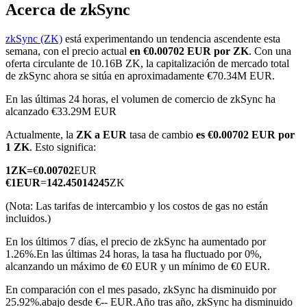
Acerca de zkSync
zkSync (ZK)
está experimentando un tendencia ascendente esta
semana, con el precio actual
en €0.00702 EUR por ZK
. Con una
Futuros COIN-M
oferta circulante de 10.16B ZK, la capitalización de mercado total
de zkSync ahora se sitúa en aproximadamente €70.34M EUR.
Futuros de criptomonedas
En las últimas 24 horas, el volumen de comercio de zkSync ha
alcanzado €33.29M EUR
Actualmente, la
ZK a EUR
tasa de cambio
es €0.00702 EUR por
TradFi
1 ZK
. Esto significa:
Derivados de acciones, divisas, metales preciosos y materias
1
ZK
=
€
0.00702
EUR
primas
€
1
EUR
=
142.45014245
ZK
(Nota: Las tarifas de intercambio y los costos de gas no están
incluidos.)
En los últimos 7 días, el precio de zkSync ha aumentado por
1.26%.
En las últimas 24 horas, la tasa ha fluctuado por 0%,
alcanzando un máximo de €0 EUR y un mínimo de €0 EUR.
En comparación con el mes pasado, zkSync ha disminuido por
25.92%.abajo desde €-- EUR.
Año tras año, zkSync ha disminuido