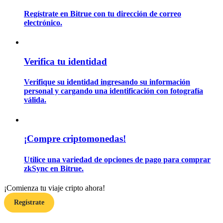
Regístrate en Bitrue con tu dirección de correo
electrónico.
Guía
Guía de inicio de futuros
Verifica tu identidad
Verifique su identidad ingresando su información
personal y cargando una identificación con fotografía
válida.
¡Compre criptomonedas!
Estrategias comerciales
Utilice una variedad de opciones de pago para comprar
Aprenda cómo mantenerse rentable
zkSync en Bitrue.
¡Comienza tu viaje cripto ahora!
Regístrate