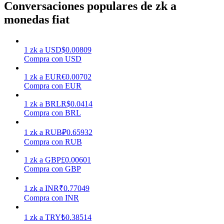
Conversaciones populares de zk a
monedas fiat
Earn
1
zk
a
USD
$
0.00809
Compra con USD
1
zk
a
EUR
€
0.00702
Compra con EUR
1
zk
a
BRL
R$
0.0414
Compra con BRL
Power Piggy
1
zk
a
RUB
₽
0.65932
Compra con RUB
Gana recompensas competitivas diariamente
1
zk
a
GBP
£
0.00601
Compra con GBP
1
zk
a
INR
₹
0.77049
Compra con INR
1
zk
a
TRY
₺
0.38514