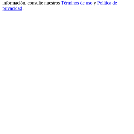
información, consulte nuestros
Términos de uso
y
Política de
New Listing Futures Fest
privacidad
.
Trade New Futures, Win 200,000 USDT
Crypto World Cup 2026: Grand Finale
77,777+3k Rewards
Más eventos
Gana premios y recompensas exclusivas