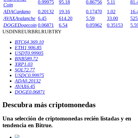
0.99975
95.18
0.86756
5.11
81.
Coin
ADA
Cardano
0.20132
19.16
0.17470
1.02
16.
AVAX
Avalanche
6.45
614.20
5.59
33.00
525
DOGE
Dogecoin
0.06871
6.54
0.05962
0.35153
5.5
Bloqueos BTR
USD
INR
EUR
BRL
RUB
TRY
Inversiones exclusivas para titulares de BTR
BTC
64,369.10
ETH
1,906.85
USDT
0.99905
BNB
589.72
XRP
1.03
SOL
72.77
USDC
0.99975
ADA
0.20132
AVAX
6.45
DOGE
0.06871
Préstamos
Descubra más criptomonedas
Servicio de préstamos respaldado por criptomonedas
Una selección de criptomonedas recién listadas y en
tendencia en
Bitrue
.