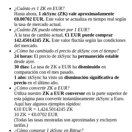
¿Cuánto es 1 ZK en EUR?
Hasta ahora,
1 zkSync (ZK) vale aproximadamente
€0.00702 EUR.
Este valor se actualiza en tiempo real según
la tasa de mercado actual.
¿Cuánto ZK puedo obtener por 1 EUR?
A la tasa de cambio actual,
€1 EUR puede comprar
Referencia
142.45014245 ZK.
Este valor fluctúa según las condiciones
del mercado.
Invita a un amigo para recibir recompensas en efectivo
¿Cómo ha cambiado el precio de zkSync con el tiempo?
24 horas:
El precio de zkSync ha
permanecido estable
Deposit CASHCAT & Win
desde ayer.
30 días:
La tasa de ZK a EUR ha
disminuido
en
comparación con el mes pasado.
1 año:
zkSync ha visto un
disminución significativa de
precio
en el último año.
¿Cómo convertir ZK a EUR?
Utiliza nuestro
ZK a EUR conversor
en la parte superior de
esta página para convertir instantáneamente zkSync a Euro.
Aquí hay algunos ejemplos rápidos:
€10 EUR = 1,424.5014245 ZK
10 ZK = €0.0702 EUR
(Todas las tasas mostradas son aproximadas y excluyen
tarifas.)
Deposit CASHCAT & Win
¿Cómo comprar 1 zkSync en Bitrue?