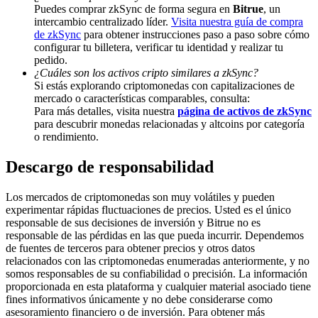
Puedes comprar zkSync de forma segura en
Bitrue
, un
Share 500000 CASHCAT prize pool
intercambio centralizado líder.
Visita nuestra guía de compra
de zkSync
para obtener instrucciones paso a paso sobre cómo
configurar tu billetera, verificar tu identidad y realizar tu
pedido.
¿Cuáles son los activos cripto similares a zkSync?
Exclusive for BitMart Users
Si estás explorando criptomonedas con capitalizaciones de
mercado o características comparables, consulta:
Register & Trade to Win 500,000 USDT
Para más detalles, visita nuestra
página de activos de zkSync
para descubrir monedas relacionadas y altcoins por categoría
o rendimiento.
Descargo de responsabilidad
Precious Metals Trading Carnival
Trade Gold & Silver · 33,333 USDT Bonus
Los mercados de criptomonedas son muy volátiles y pueden
experimentar rápidas fluctuaciones de precios. Usted es el único
responsable de sus decisiones de inversión y Bitrue no es
responsable de las pérdidas en las que pueda incurrir. Dependemos
de fuentes de terceros para obtener precios y otros datos
USDT New User Exclusive 10% APR
relacionados con las criptomonedas enumeradas anteriormente, y no
somos responsables de su confiabilidad o precisión. La información
USDT Flexible Staking | Daily Rewards
proporcionada en esta plataforma y cualquier material asociado tiene
fines informativos únicamente y no debe considerarse como
asesoramiento financiero o de inversión. Para obtener más