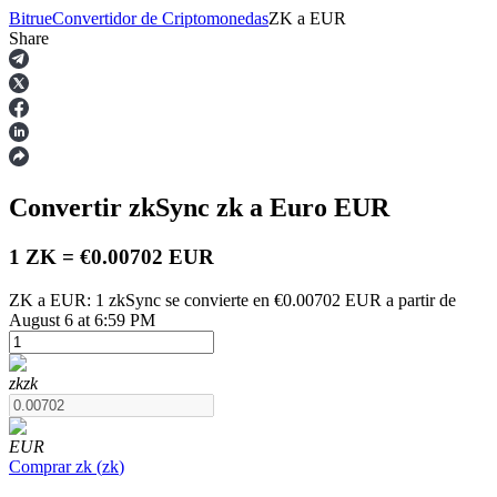
Bitrue
Convertidor de Criptomonedas
ZK
a
EUR
Share
Futuros
Convertir zkSync
zk
a Euro
EUR
1 ZK = €0.00702 EUR
ZK a EUR: 1 zkSync se convierte en €0.00702 EUR a partir de
August 6 at 6:59 PM
Futuros del USDT
Futuros que utilizan USDT como garantía
zk
zk
EUR
Comprar
zk
(
zk
)