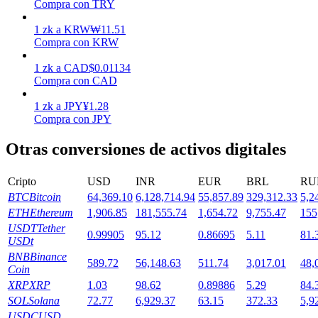
Compra con TRY
1
zk
a
KRW
₩
11.51
Staking
Compra con KRW
Alta rentabilidad y acceso instantáneo
1
zk
a
CAD
$
0.01134
Compra con CAD
1
zk
a
JPY
¥
1.28
Compra con JPY
Otras conversiones de activos digitales
Cripto
USD
INR
EUR
BRL
RU
BTC
Bitcoin
64,369.10
6,128,714.94
55,857.89
329,312.33
5,2
Launchpool
ETH
Ethereum
1,906.85
181,555.74
1,654.72
9,755.47
155
USDT
Tether
Participación flexible para ganar tokens populares
0.99905
95.12
0.86695
5.11
81.
USDt
BNB
Binance
589.72
56,148.63
511.74
3,017.01
48,
Coin
XRP
XRP
1.03
98.62
0.89886
5.29
84.
SOL
Solana
72.77
6,929.37
63.15
372.33
5,9
USDC
USD