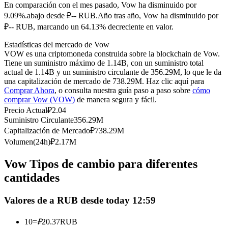
Futuros del USDC
En comparación con el mes pasado, Vow ha disminuido por
9.09%.abajo desde ₽-- RUB.
Año tras año, Vow ha disminuido por
Futuros que utilizan USDC como garantía
₽-- RUB, marcando un 64.13% decreciente en valor.
Estadísticas del mercado de Vow
VOW es una criptomoneda construida sobre la blockchain de Vow.
Tiene un suministro máximo de 1.14B, con un suministro total
actual de 1.14B y un suministro circulante de 356.29M, lo que le da
una capitalización de mercado de 738.29M. Haz clic aquí para
Comprar Ahora
, o consulta nuestra guía paso a paso sobre
cómo
comprar Vow (VOW)
de manera segura y fácil.
Precio Actual
₽
2.04
Suministro Circulante
356.29M
Copiar Trading
Capitalización de Mercado
₽
738.29M
Únete a los mejores traders
Volumen(24h)
₽
2.17M
Vow Tipos de cambio para diferentes
cantidades
Valores de a RUB desde today 12:59
10
=
₽
20.37
RUB