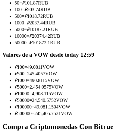
50
=
₽
101.87
RUB
100
=
₽
203.74
RUB
Conviértete en un Trader de Copia
500
=
₽
1018.72
RUB
Disfruta del reparto de beneficios y comisiones de copy trading
1000
=
₽
2037.44
RUB
5000
=
₽
10187.21
RUB
10000
=
₽
20374.42
RUB
50000
=
₽
101872.1
RUB
Valores de a VOW desde today 12:59
₽
100
=
49.0811
VOW
₽
500
=
245.4057
VOW
₽
1000
=
490.8115
VOW
Información
₽
5000
=
2,454.0575
VOW
Análisis de big data que incluye información comercial, etc.
₽
10000
=
4,908.115
VOW
₽
50000
=
24,540.5752
VOW
₽
100000
=
49,081.1504
VOW
₽
500000
=
245,405.7521
VOW
Compra Criptomonedas Con Bitrue