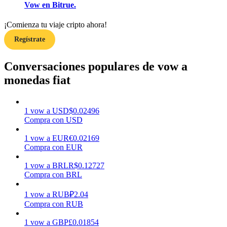
Vow en Bitrue.
¡Comienza tu viaje cripto ahora!
Earn
Regístrate
Conversaciones populares de vow a
monedas fiat
1
vow
a
USD
$
0.02496
Compra con USD
Power Piggy
1
vow
a
EUR
€
0.02169
Compra con EUR
Gana recompensas competitivas diariamente
1
vow
a
BRL
R$
0.12727
Compra con BRL
1
vow
a
RUB
₽
2.04
Compra con RUB
1
vow
a
GBP
£
0.01854