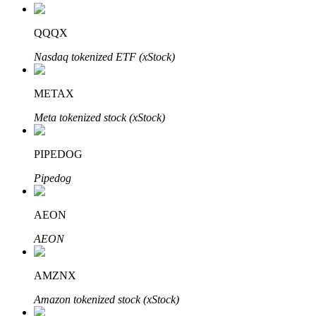
QQQX
Nasdaq tokenized ETF (xStock)
METAX
Bitrue Partners
Meta tokenized stock (xStock)
PIPEDOG
Pipedog
AEON
AEON
Afiliados de Bitrue
¡Hasta un 65% de comisiones!
AMZNX
Amazon tokenized stock (xStock)