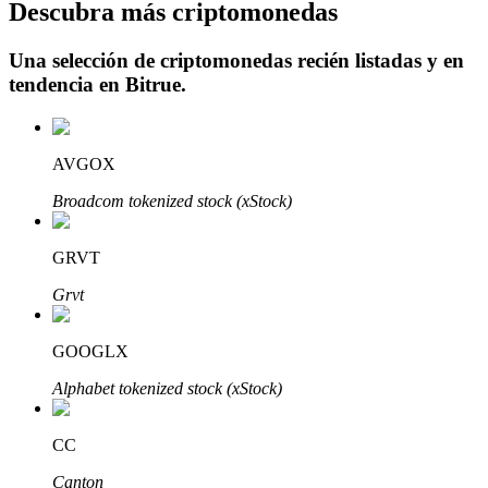
Descubra más criptomonedas
Una selección de criptomonedas recién listadas y en
tendencia en
Bitrue
.
Inversión automática
Obtenga ganancias a largo plazo e intereses flexibles
AVGOX
Broadcom tokenized stock (xStock)
GRVT
Grvt
GOOGLX
Aprender Staking
Alphabet tokenized stock (xStock)
Obtenga más información sobre cómo obtener ingresos pasivos
CC
Bitrue
AI
Canton