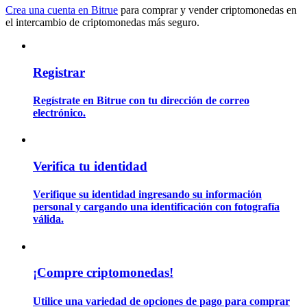
Crea una cuenta en Bitrue
para comprar y vender criptomonedas en
el intercambio de criptomonedas más seguro.
Guía
Guía de inicio de futuros
Registrar
Regístrate en Bitrue con tu dirección de correo
electrónico.
Verifica tu identidad
Verifique su identidad ingresando su información
Estrategias comerciales
personal y cargando una identificación con fotografía
válida.
Aprenda cómo mantenerse rentable
¡Compre criptomonedas!
Utilice una variedad de opciones de pago para comprar