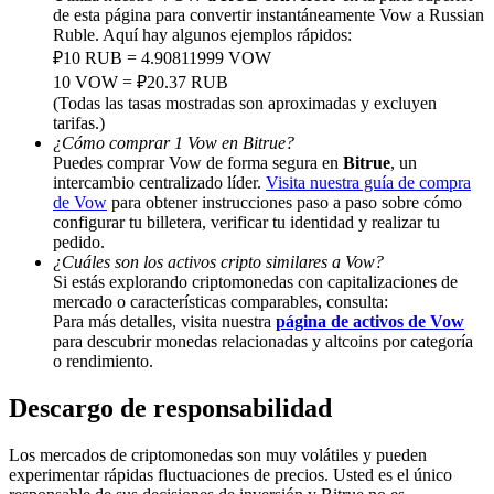
de esta página para convertir instantáneamente Vow a Russian
Deposit & Trade BTC to Share 25000 USDT prize pool!
Ruble. Aquí hay algunos ejemplos rápidos:
₽10 RUB = 4.90811999 VOW
10 VOW = ₽20.37 RUB
(Todas las tasas mostradas son aproximadas y excluyen
tarifas.)
Deposit CASHCAT & Win
¿Cómo comprar 1 Vow en Bitrue?
Share 500000 CASHCAT prize pool
Puedes comprar Vow de forma segura en
Bitrue
, un
intercambio centralizado líder.
Visita nuestra guía de compra
de Vow
para obtener instrucciones paso a paso sobre cómo
configurar tu billetera, verificar tu identidad y realizar tu
pedido.
Exclusive for BitMart Users
¿Cuáles son los activos cripto similares a Vow?
Si estás explorando criptomonedas con capitalizaciones de
Register & Trade to Win 500,000 USDT
mercado o características comparables, consulta:
Para más detalles, visita nuestra
página de activos de Vow
para descubrir monedas relacionadas y altcoins por categoría
o rendimiento.
Precious Metals Trading Carnival
Descargo de responsabilidad
Trade Gold & Silver · 33,333 USDT Bonus
Los mercados de criptomonedas son muy volátiles y pueden
experimentar rápidas fluctuaciones de precios. Usted es el único