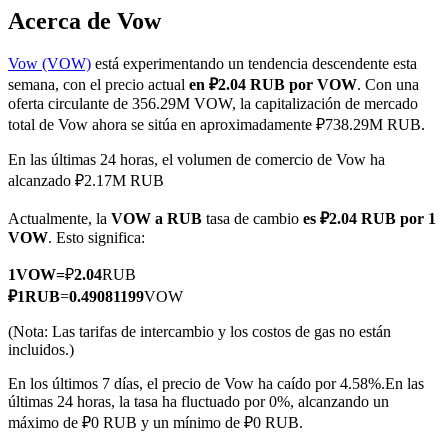
Acerca de Vow
Vow (VOW)
está experimentando un tendencia descendente esta
semana, con el precio actual
en ₽2.04 RUB por VOW
. Con una
Futuros COIN-M
oferta circulante de 356.29M VOW, la capitalización de mercado
total de Vow ahora se sitúa en aproximadamente ₽738.29M RUB.
Futuros de criptomonedas
En las últimas 24 horas, el volumen de comercio de Vow ha
alcanzado ₽2.17M RUB
TradFi
Actualmente, la
VOW a RUB
tasa de cambio
es ₽2.04 RUB por 1
Derivados de acciones, divisas, metales preciosos y materias
VOW
. Esto significa:
primas
1
VOW
=
₽
2.04
RUB
₽
1
RUB
=
0.49081199
VOW
(Nota: Las tarifas de intercambio y los costos de gas no están
incluidos.)
En los últimos 7 días, el precio de Vow ha caído por 4.58%.
En las
últimas 24 horas, la tasa ha fluctuado por 0%, alcanzando un
máximo de ₽0 RUB y un mínimo de ₽0 RUB.