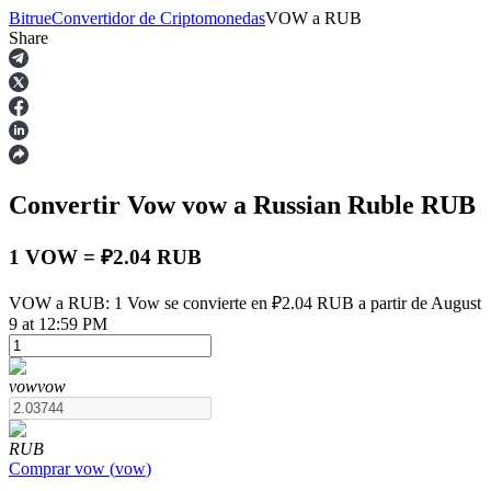
Bitrue
Convertidor de Criptomonedas
VOW
a
RUB
Share
Futuros
Convertir Vow
vow
a Russian Ruble
RUB
1 VOW = ₽2.04 RUB
VOW a RUB: 1 Vow se convierte en ₽2.04 RUB a partir de August
9 at 12:59 PM
Futuros del USDT
Futuros que utilizan USDT como garantía
vow
vow
RUB
Comprar
vow
(
vow
)