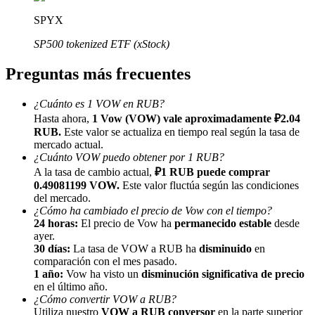
SPYX
SP500 tokenized ETF (xStock)
Preguntas más frecuentes
Referencia
¿Cuánto es 1 VOW en RUB?
Invita a un amigo para recibir recompensas en efectivo
Hasta ahora,
1 Vow (VOW) vale aproximadamente ₽2.04
RUB.
Este valor se actualiza en tiempo real según la tasa de
BTC Welcome Rewards
mercado actual.
¿Cuánto VOW puedo obtener por 1 RUB?
A la tasa de cambio actual,
₽1 RUB puede comprar
0.49081199 VOW.
Este valor fluctúa según las condiciones
del mercado.
¿Cómo ha cambiado el precio de Vow con el tiempo?
24 horas:
El precio de Vow ha
permanecido estable
desde
ayer.
30 días:
La tasa de VOW a RUB ha
disminuido
en
comparación con el mes pasado.
1 año:
Vow ha visto un
disminución significativa de precio
en el último año.
¿Cómo convertir VOW a RUB?
BTC Welcome Rewards
Utiliza nuestro
VOW a RUB conversor
en la parte superior