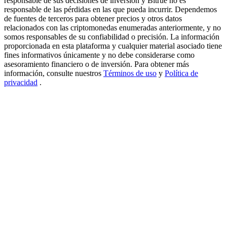
responsable de sus decisiones de inversión y Bitrue no es
responsable de las pérdidas en las que pueda incurrir. Dependemos
USDT New User Exclusive 10% APR
de fuentes de terceros para obtener precios y otros datos
relacionados con las criptomonedas enumeradas anteriormente, y no
USDT Flexible Staking | Daily Rewards
somos responsables de su confiabilidad o precisión. La información
proporcionada en esta plataforma y cualquier material asociado tiene
fines informativos únicamente y no debe considerarse como
asesoramiento financiero o de inversión. Para obtener más
BTC New User Exclusive: 6.5% APR
información, consulte nuestros
Términos de uso
y
Política de
privacidad
.
BTC Flexible Staking | Daily Rewards
Más eventos
Gana premios y recompensas exclusivas