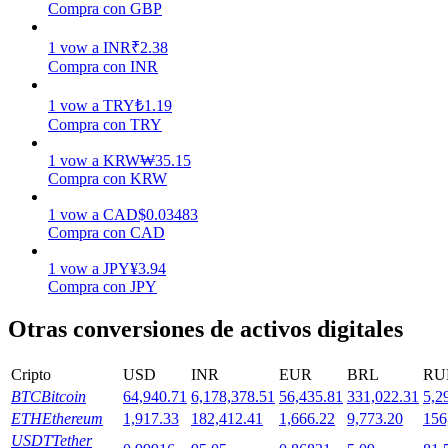
Compra con GBP
1
vow
a
INR
₹
2.38
Staking
Compra con INR
Alta rentabilidad y acceso instantáneo
1
vow
a
TRY
₺
1.19
Compra con TRY
1
vow
a
KRW
₩
35.15
Compra con KRW
1
vow
a
CAD
$
0.03483
Compra con CAD
1
vow
a
JPY
¥
3.94
Compra con JPY
Launchpool
Otras conversiones de activos digitales
Participación flexible para ganar tokens populares
Cripto
USD
INR
EUR
BRL
RU
BTC
Bitcoin
64,940.71
6,178,378.51
56,435.81
331,022.31
5,2
ETH
Ethereum
1,917.33
182,412.41
1,666.22
9,773.20
156
USDT
Tether