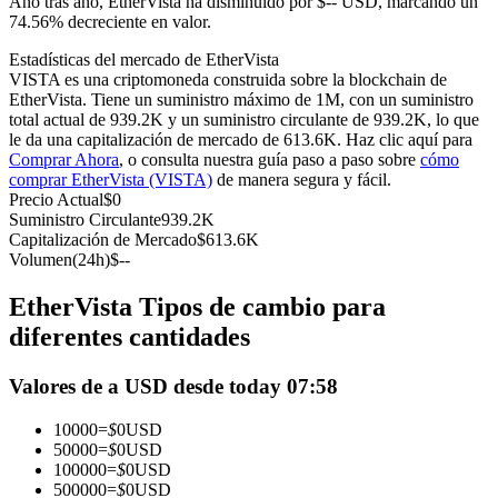
Año tras año, EtherVista ha disminuido por $-- USD, marcando un
Futuros del USDC
74.56% decreciente en valor.
Futuros que utilizan USDC como garantía
Estadísticas del mercado de EtherVista
VISTA es una criptomoneda construida sobre la blockchain de
EtherVista. Tiene un suministro máximo de 1M, con un suministro
total actual de 939.2K y un suministro circulante de 939.2K, lo que
le da una capitalización de mercado de 613.6K. Haz clic aquí para
Comprar Ahora
, o consulta nuestra guía paso a paso sobre
cómo
comprar EtherVista (VISTA)
de manera segura y fácil.
Precio Actual
$
0
Suministro Circulante
939.2K
Capitalización de Mercado
$
613.6K
Volumen(24h)
$
--
Copiar Trading
EtherVista Tipos de cambio para
Únete a los mejores traders
diferentes cantidades
Valores de a USD desde today 07:58
10000
=
$
0
USD
50000
=
$
0
USD
100000
=
$
0
USD
500000
=
$
0
USD