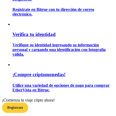
Regístrate en Bitrue con tu dirección de correo
electrónico.
Guía
Guía de inicio de futuros
Verifica tu identidad
Verifique su identidad ingresando su información
personal y cargando una identificación con fotografía
válida.
¡Compre criptomonedas!
Estrategias comerciales
Utilice una variedad de opciones de pago para comprar
Aprenda cómo mantenerse rentable
EtherVista en Bitrue.
¡Comienza tu viaje cripto ahora!
Regístrate