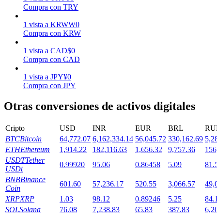
Compra con TRY
1
vista
a
KRW
₩
0
Staking
Compra con KRW
Alta rentabilidad y acceso instantáneo
1
vista
a
CAD
$
0
Compra con CAD
1
vista
a
JPY
¥
0
Compra con JPY
Otras conversiones de activos digitales
Cripto
USD
INR
EUR
BRL
RU
BTC
Bitcoin
64,772.07
6,162,334.14
56,045.72
330,162.69
5,2
Launchpool
ETH
Ethereum
1,914.22
182,116.63
1,656.32
9,757.36
156
Participación flexible para ganar tokens populares
USDT
Tether
0.99920
95.06
0.86458
5.09
81.
USDt
BNB
Binance
601.60
57,236.17
520.55
3,066.57
49,
Coin
XRP
XRP
1.03
98.12
0.89246
5.25
84.
SOL
Solana
76.08
7,238.83
65.83
387.83
6,2