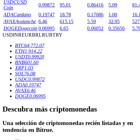
USDC
USD
0.99872
95.01
0.86416
5.09
81.
Coin
ADA
Cardano
0.19747
18.78
0.17086
1.00
16.
AVAX
Avalanche
6.46
615.15
5.59
32.95
527
Bloqueos BTR
DOGE
Dogecoin
0.06995
6.65
0.06052
0.35656
5.7
USD
INR
EUR
BRL
RUB
TRY
Inversiones exclusivas para titulares de BTR
BTC
64,772.07
ETH
1,914.22
USDT
0.99920
BNB
601.60
XRP
1.03
SOL
76.08
USDC
0.99872
ADA
0.19747
AVAX
6.46
DOGE
0.06995
Préstamos
Descubra más criptomonedas
Servicio de préstamos respaldado por criptomonedas
Una selección de criptomonedas recién listadas y en
tendencia en
Bitrue
.