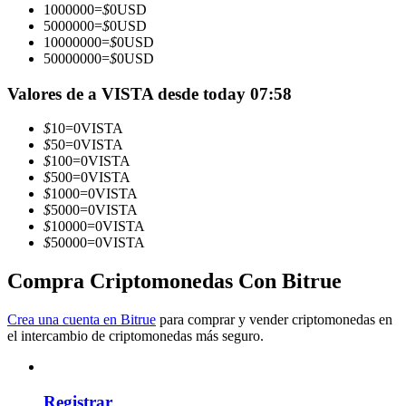
1000000
=
$
0
USD
5000000
=
$
0
USD
Conviértete en un Trader de Copia
10000000
=
$
0
USD
50000000
=
$
0
USD
Disfruta del reparto de beneficios y comisiones de copy trading
Valores de a VISTA desde today 07:58
$
10
=
0
VISTA
$
50
=
0
VISTA
$
100
=
0
VISTA
$
500
=
0
VISTA
$
1000
=
0
VISTA
$
5000
=
0
VISTA
$
10000
=
0
VISTA
$
50000
=
0
VISTA
Información
Análisis de big data que incluye información comercial, etc.
Compra Criptomonedas Con Bitrue
Crea una cuenta en Bitrue
para comprar y vender criptomonedas en
el intercambio de criptomonedas más seguro.
Registrar