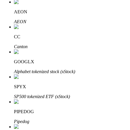
AEON
AEON
Inversión automática
CC
Obtenga ganancias a largo plazo e intereses flexibles
Canton
GOOGLX
Alphabet tokenized stock (xStock)
SPYX
SP500 tokenized ETF (xStock)
Aprender Staking
Obtenga más información sobre cómo obtener ingresos pasivos
PIPEDOG
Bitrue
AI
Pipedog