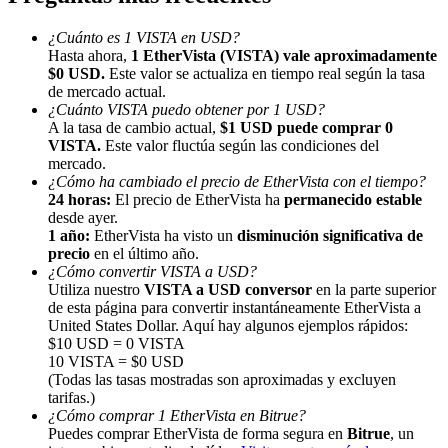
¿Cuánto es 1 VISTA en USD?
Hasta ahora,
1 EtherVista (VISTA) vale aproximadamente
$0 USD.
Este valor se actualiza en tiempo real según la tasa
de mercado actual.
¿Cuánto VISTA puedo obtener por 1 USD?
A la tasa de cambio actual,
$1 USD puede comprar 0
Referencia
VISTA.
Este valor fluctúa según las condiciones del
mercado.
Invita a un amigo para recibir recompensas en efectivo
¿Cómo ha cambiado el precio de EtherVista con el tiempo?
24 horas:
El precio de EtherVista ha
permanecido estable
BTC Welcome Rewards
desde ayer.
1 año:
EtherVista ha visto un
disminución significativa de
precio
en el último año.
¿Cómo convertir VISTA a USD?
Utiliza nuestro
VISTA a USD conversor
en la parte superior
de esta página para convertir instantáneamente EtherVista a
United States Dollar. Aquí hay algunos ejemplos rápidos:
$10 USD = 0 VISTA
10 VISTA = $0 USD
(Todas las tasas mostradas son aproximadas y excluyen
tarifas.)
¿Cómo comprar 1 EtherVista en Bitrue?
Puedes comprar EtherVista de forma segura en
Bitrue
, un
BTC Welcome Rewards