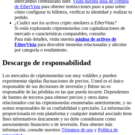
intercambio centralizado líder.
Visita nuestra guía de compra
de EtherVista
para obtener instrucciones paso a paso sobre
Deposit & Trade BTC to Share 25000 USDT prize pool!
cómo configurar tu billetera, verificar tu identidad y realizar tu
pedido.
¿Cuáles son los activos cripto similares a EtherVista?
Si estás explorando criptomonedas con capitalizaciones de
mercado o características comparables, consulta:
Deposit CASHCAT & Win
Para más detalles, visita nuestra
página de activos de
Share 500000 CASHCAT prize pool
EtherVista
para descubrir monedas relacionadas y altcoins
por categoría o rendimiento.
Descargo de responsabilidad
Exclusive for BitMart Users
Los mercados de criptomonedas son muy volátiles y pueden
Register & Trade to Win 500,000 USDT
experimentar rápidas fluctuaciones de precios. Usted es el único
responsable de sus decisiones de inversión y Bitrue no es
responsable de las pérdidas en las que pueda incurrir. Dependemos
de fuentes de terceros para obtener precios y otros datos
relacionados con las criptomonedas enumeradas anteriormente, y no
Precious Metals Trading Carnival
somos responsables de su confiabilidad o precisión. La información
proporcionada en esta plataforma y cualquier material asociado tiene
Trade Gold & Silver · 33,333 USDT Bonus
fines informativos únicamente y no debe considerarse como
asesoramiento financiero o de inversión. Para obtener más
información, consulte nuestros
Términos de uso
y
Política de