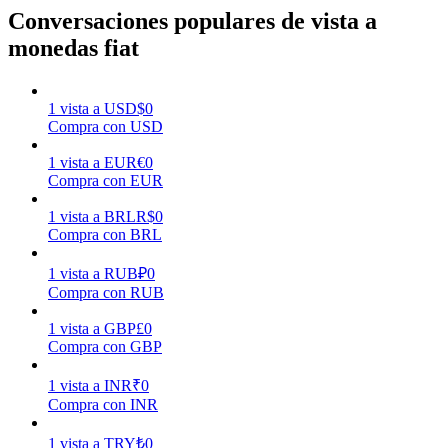
Conversaciones populares de vista a
monedas fiat
Earn
1
vista
a
USD
$
0
Compra con USD
1
vista
a
EUR
€
0
Compra con EUR
1
vista
a
BRL
R$
0
Compra con BRL
Power Piggy
1
vista
a
RUB
₽
0
Compra con RUB
Gana recompensas competitivas diariamente
1
vista
a
GBP
£
0
Compra con GBP
1
vista
a
INR
₹
0
Compra con INR
1
vista
a
TRY
₺
0