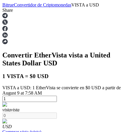
Bitrue
Convertidor de Criptomonedas
VISTA
a
USD
Share
Futuros
Convertir EtherVista
vista
a United
States Dollar
USD
1 VISTA = $0 USD
VISTA a USD: 1 EtherVista se convierte en $0 USD a partir de
Futuros del USDT
August 9 at 7:58 AM
Futuros que utilizan USDT como garantía
vista
vista
USD
Comprar
vista
(
vista
)