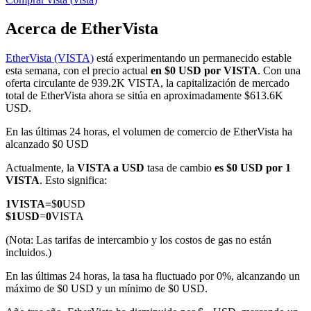
Acerca de EtherVista
EtherVista (VISTA)
está experimentando un permanecido estable
Futuros COIN-M
esta semana, con el precio actual
en $0 USD por VISTA
. Con una
oferta circulante de 939.2K VISTA, la capitalización de mercado
Futuros de criptomonedas
total de EtherVista ahora se sitúa en aproximadamente $613.6K
USD.
En las últimas 24 horas, el volumen de comercio de EtherVista ha
TradFi
alcanzado $0 USD
Derivados de acciones, divisas, metales preciosos y materias
Actualmente, la
VISTA a USD
tasa de cambio
es $0 USD por 1
primas
VISTA
. Esto significa:
1
VISTA
=
$
0
USD
$
1
USD
=
0
VISTA
(Nota: Las tarifas de intercambio y los costos de gas no están
incluidos.)
En las últimas 24 horas, la tasa ha fluctuado por 0%, alcanzando un
máximo de $0 USD y un mínimo de $0 USD.