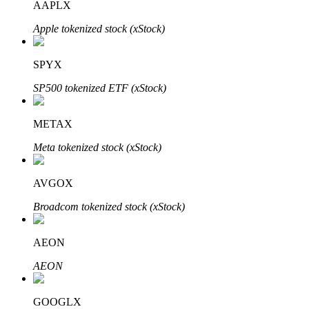
AAPLX
Apple tokenized stock (xStock)
Bloqueos BTR
SPYX
Inversiones exclusivas para titulares de BTR
SP500 tokenized ETF (xStock)
METAX
Meta tokenized stock (xStock)
AVGOX
Broadcom tokenized stock (xStock)
Préstamos
Servicio de préstamos respaldado por criptomonedas
AEON
AEON
GOOGLX