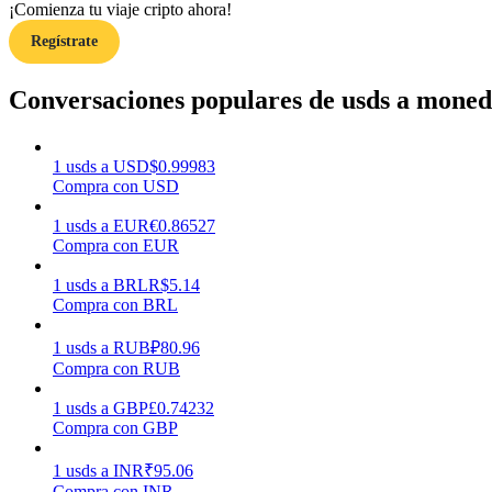
¡Comienza tu viaje cripto ahora!
Regístrate
Guía
Guía de inicio de futuros
Conversaciones populares de usds a moneda
1
usds
a
USD
$
0.99983
Compra con USD
1
usds
a
EUR
€
0.86527
Compra con EUR
1
usds
a
BRL
R$
5.14
Compra con BRL
Estrategias comerciales
Aprenda cómo mantenerse rentable
1
usds
a
RUB
₽
80.96
Compra con RUB
1
usds
a
GBP
£
0.74232
Compra con GBP
1
usds
a
INR
₹
95.06
Compra con INR