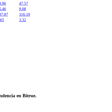
0.96
47.57
5.46
9.08
37.87
316.10
.65
3.32
endencia en
Bitrue
.