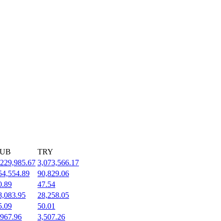
UB
TRY
,229,985.67
3,073,566.17
54,554.89
90,829.06
0.89
47.54
8,083.95
28,258.05
5.09
50.01
,967.96
3,507.26