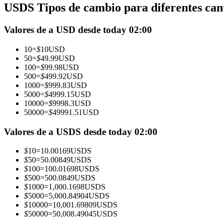
USDS Tipos de cambio para diferentes can
Futuros que utilizan USDC como garantía
Valores de a USD desde today 02:00
10
=
$
10
USD
50
=
$
49.99
USD
100
=
$
99.98
USD
500
=
$
499.92
USD
1000
=
$
999.83
USD
5000
=
$
4999.15
USD
10000
=
$
9998.3
USD
50000
=
$
49991.51
USD
Copiar Trading
Únete a los mejores traders
Valores de a USDS desde today 02:00
$
10
=
10.00169
USDS
$
50
=
50.00849
USDS
$
100
=
100.01698
USDS
$
500
=
500.0849
USDS
$
1000
=
1,000.1698
USDS
$
5000
=
5,000.84904
USDS
$
10000
=
10,001.69809
USDS
$
50000
=
50,008.49045
USDS