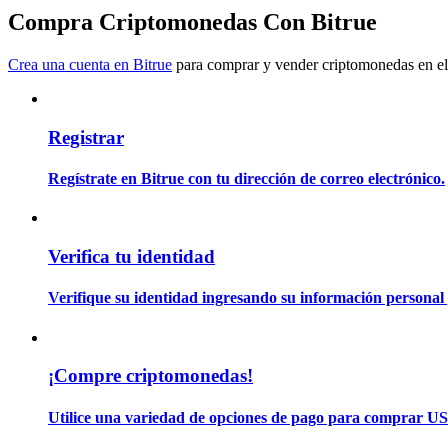
Conviértete en un Trader de Copia
Compra Criptomonedas Con Bitrue
Disfruta del reparto de beneficios y comisiones de copy trading
Crea una cuenta en Bitrue
para comprar y vender criptomonedas en el
Registrar
Regístrate en Bitrue con tu dirección de correo electrónico.
Información
Verifica tu identidad
Análisis de big data que incluye información comercial, etc.
Verifique su identidad ingresando su información personal 
¡Compre criptomonedas!
Utilice una variedad de opciones de pago para comprar US