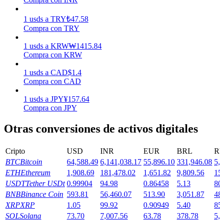
Earn
1
usds
a
TRY
₺
47.58
Compra con TRY
1
usds
a
KRW
₩
1415.84
Compra con KRW
1
usds
a
CAD
$
1.4
Compra con CAD
1
usds
a
JPY
¥
157.64
Compra con JPY
Power Piggy
Otras conversiones de activos digitales
Gana recompensas competitivas diariamente
Cripto
USD
INR
EUR
BRL
R
BTC
Bitcoin
64,588.49
6,141,038.17
55,896.10
331,946.08
5
ETH
Ethereum
1,908.69
181,478.02
1,651.82
9,809.56
1
USDT
Tether USDt
0.99904
94.98
0.86458
5.13
8
BNB
Binance Coin
593.81
56,460.07
513.90
3,051.87
4
XRP
XRP
1.05
99.92
0.90949
5.40
8
SOL
Solana
73.70
7,007.56
63.78
378.78
5