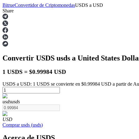
Bitrue
Convertidor de Criptomonedas
USDS
a
USD
Share
Futuros
Convertir USDS
usds
a United States Doll
1 USDS = $0.99984 USD
USDS a USD: 1 USDS se convierte en $0.99984 USD a partir de Au
Futuros del USDT
usds
usds
Futuros que utilizan USDT como garantía
USD
Comprar
usds
(
usds
)
Acerca de USDS