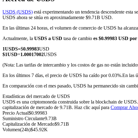
USDS (USDS)
está experimentando un tendencia descendente esta se
USDS ahora se sitúa en aproximadamente $9.71B USD.
En las últimas 24 horas, el volumen de comercio de USDS ha alca
Futuros COIN-M
Actualmente, la
USDS a USD
tasa de cambio
es $0.99983 USD po
Futuros de criptomonedas
1
USDS
=
$
0.99983
USD
$
1
USD
=
1.00017002
USDS
TradFi
(Nota: Las tarifas de intercambio y los costos de gas no están incluido
Derivados de acciones, divisas, metales preciosos y materias pr
En los últimos 7 días, el precio de USDS ha caído por 0.03%.
En las 
En comparación con el mes pasado, USDS ha permanecido sin cambi
Estadísticas del mercado de USDS
USDS es una criptomoneda construida sobre la blockchain de USDS. Ti
capitalización de mercado de 9.71B. Haz clic aquí para
Comprar Aho
Precio Actual
$
0.99983
Suministro Circulante
9.73B
Capitalización de Mercado
$
9.71B
Volumen(24h)
$
45.92K
Futuros del USDC