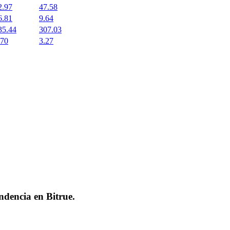
2.97
47.58
6.81
9.64
35.44
307.03
.70
3.27
endencia en
Bitrue
.