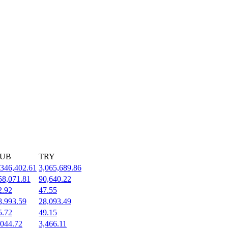
UB
TRY
,346,402.61
3,065,689.86
58,071.81
90,640.22
2.92
47.55
8,993.59
28,093.49
5.72
49.15
,044.72
3,466.11