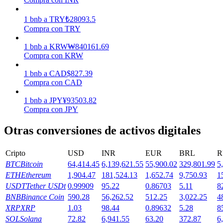
Earn
1
bnb
a
TRY
₺
28093.5
Compra con TRY
1
bnb
a
KRW
₩
840161.69
Compra con KRW
1
bnb
a
CAD
$
827.39
Compra con CAD
1
bnb
a
JPY
¥
93503.82
Compra con JPY
Power Piggy
Otras conversiones de activos digitales
Gana recompensas competitivas diariamente
Cripto
USD
INR
EUR
BRL
R
BTC
Bitcoin
64,414.45
6,139,621.55
55,900.02
329,801.99
5
ETH
Ethereum
1,904.47
181,524.13
1,652.74
9,750.93
1
USDT
Tether USDt
0.99909
95.22
0.86703
5.11
8
BNB
Binance Coin
590.28
56,262.52
512.25
3,022.25
4
XRP
XRP
1.03
98.44
0.89632
5.28
8
SOL
Solana
72.82
6,941.55
63.20
372.87
6