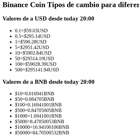
Binance Coin Tipos de cambio para diferen
Futuros que utilizan USDC como garantía
Valores de a USD desde today 20:00
0.1
=
$
59.03
USD
0.5
=
$
295.14
USD
1
=
$
590.28
USD
5
=
$
2951.42
USD
10
=
$
5902.84
USD
50
=
$
29514.19
USD
100
=
$
59028.39
USD
500
=
$
295141.94
USD
Copiar Trading
Únete a los mejores traders
Valores de a BNB desde today 20:00
$
10
=
0.016941
BNB
$
50
=
0.084705
BNB
$
100
=
0.16941001
BNB
$
500
=
0.84705005
BNB
$
1000
=
1.6941001
BNB
$
5000
=
8.47050053
BNB
$
10000
=
16.94100106
BNB
$
50000
=
84.70500532
BNB