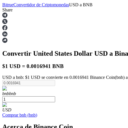
Bitrue
Convertidor de Criptomonedas
USD
a
BNB
Share
Futuros
Convertir United States Dollar
USD
a Bin
$1 USD = 0.0016941 BNB
USD a bnb: $1 USD se convierte en 0.0016941 Binance Coin(bnb) a 
Futuros del USDT
bnb
bnb
Futuros que utilizan USDT como garantía
USD
Comprar
bnb
(
bnb
)
Acerca de Binance Coin