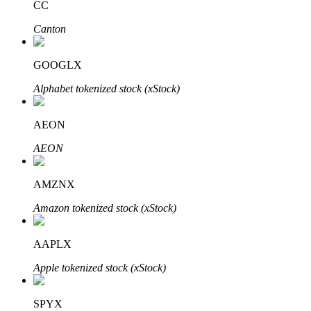
CC
Canton
Bloqueos BTR
GOOGLX
Inversiones exclusivas para titulares de BTR
Alphabet tokenized stock (xStock)
AEON
AEON
AMZNX
Amazon tokenized stock (xStock)
Préstamos
Servicio de préstamos respaldado por criptomonedas
AAPLX
Apple tokenized stock (xStock)
SPYX