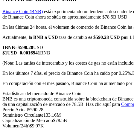
Binance Coin (BNB)
está experimentando un tendencia descendente e
de Binance Coin ahora se sitúa en aproximadamente $78.5B USD.
En las últimas 24 horas, el volumen de comercio de Binance Coin 
Futuros COIN-M
Actualmente, la
BNB a USD
tasa de cambio
es $590.28 USD por 
Futuros de criptomonedas
1
BNB
=
$
590.28
USD
$
1
USD
=
0.0016941
BNB
TradFi
(Nota: Las tarifas de intercambio y los costos de gas no están incluido
Derivados de acciones, divisas, metales preciosos y materias pr
En los últimos 7 días, el precio de Binance Coin ha caído por 0.25%.
En comparación con el mes pasado, Binance Coin ha aumentado por 
Estadísticas del mercado de Binance Coin
BNB es una criptomoneda construida sobre la blockchain de Binance 
da una capitalización de mercado de 78.5B. Haz clic aquí para
Compr
Precio Actual
$
590.28
Suministro Circulante
133.16M
Capitalización de Mercado
$
78.5B
Volumen(24h)
$
9.97K
Futuros del USDC