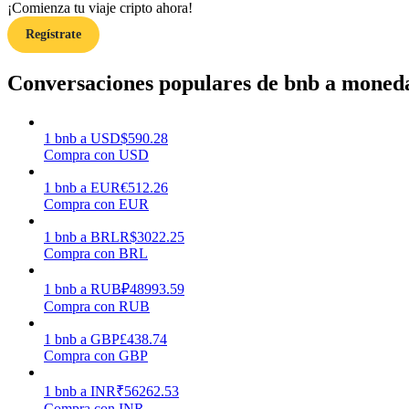
¡Comienza tu viaje cripto ahora!
Regístrate
Guía
Guía de inicio de futuros
Conversaciones populares de bnb a moneda
1
bnb
a
USD
$
590.28
Compra con USD
1
bnb
a
EUR
€
512.26
Compra con EUR
1
bnb
a
BRL
R$
3022.25
Compra con BRL
Estrategias comerciales
Aprenda cómo mantenerse rentable
1
bnb
a
RUB
₽
48993.59
Compra con RUB
1
bnb
a
GBP
£
438.74
Compra con GBP
1
bnb
a
INR
₹
56262.53
Compra con INR