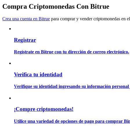
Conviértete en un Trader de Copia
Compra Criptomonedas Con Bitrue
Disfruta del reparto de beneficios y comisiones de copy trading
Crea una cuenta en Bitrue
para comprar y vender criptomonedas en el
Registrar
Regístrate en Bitrue con tu dirección de correo electrónico.
Información
Verifica tu identidad
Análisis de big data que incluye información comercial, etc.
Verifique su identidad ingresando su información personal 
¡Compre criptomonedas!
Utilice una variedad de opciones de pago para comprar Bi