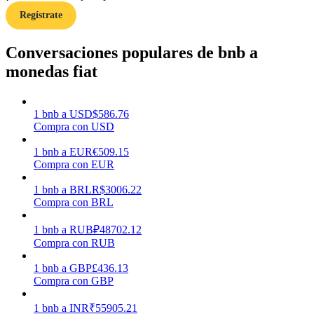
Regístrate
Earn
Conversaciones populares de bnb a
monedas fiat
1
bnb
a
USD
$
586.76
Compra con USD
1
bnb
a
EUR
€
509.15
Compra con EUR
Power Piggy
1
bnb
a
BRL
R$
3006.22
Compra con BRL
Gana recompensas competitivas diariamente
1
bnb
a
RUB
₽
48702.12
Compra con RUB
1
bnb
a
GBP
£
436.13
Compra con GBP
1
bnb
a
INR
₹
55905.21