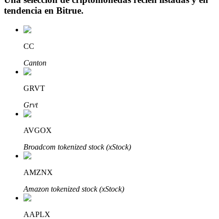
tendencia en
Bitrue
.
CC
Inversión automática
Canton
Obtenga ganancias a largo plazo e intereses flexibles
GRVT
Grvt
AVGOX
Broadcom tokenized stock (xStock)
Aprender Staking
AMZNX
Obtenga más información sobre cómo obtener ingresos pasivos
Amazon tokenized stock (xStock)
Bitrue
AI
AAPLX