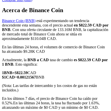
Acerca de Binance Coin
Binance Coin (BNB)
está experimentando un tendencia
Futuros COIN-M
descendente esta semana, con el precio actual
en $822.59 CAD por
BNB
. Con una oferta circulante de 133.16M BNB, la capitalización
Futuros de criptomonedas
de mercado total de Binance Coin ahora se sitúa en
aproximadamente $110.04B CAD.
En las últimas 24 horas, el volumen de comercio de Binance Coin
TradFi
ha alcanzado $9.28K CAD
Derivados de acciones, divisas, metales preciosos y materias
Actualmente, la
BNB a CAD
tasa de cambio
es $822.59 CAD por
primas
1 BNB
. Esto significa:
1
BNB
=
$
822.59
CAD
$
1
CAD
=
0.00121567
BNB
(Nota: Las tarifas de intercambio y los costos de gas no están
incluidos.)
En los últimos 7 días, el precio de Binance Coin ha caído por
0.52%.
En las últimas 24 horas, la tasa ha fluctuado por 1.63%,
alcanzando un máximo de $0 CAD y un mínimo de $0 CAD.