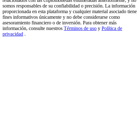
relacionados con las criptomonedas enumeradas anteriormente, y no
somos responsables de su confiabilidad o precisión. La información
New Listing Futures Fest
proporcionada en esta plataforma y cualquier material asociado tiene
fines informativos únicamente y no debe considerarse como
Trade New Futures, Win 200,000 USDT
asesoramiento financiero o de inversión. Para obtener más
información, consulte nuestros
Términos de uso
y
Política de
privacidad
.
Crypto World Cup 2026: Grand Finale
77,777+3k Rewards
Más eventos
Gana premios y recompensas exclusivas