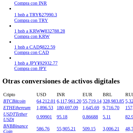
Compra con INR
1
bnb
a
TRY
₺
27990.3
Staking
Compra con TRY
Alta rentabilidad y acceso instantáneo
1
bnb
a
KRW
₩
832788.28
Compra con KRW
1
bnb
a
CAD
$
822.59
Compra con CAD
1
bnb
a
JPY
¥
92932.77
Compra con JPY
Otras conversiones de activos digitales
Launchpool
Cripto
USD
INR
EUR
BRL
RU
Participación flexible para ganar tokens populares
BTC
Bitcoin
64,212.01
6,117,961.20
55,719.14
328,983.85
5,3
ETH
Ethereum
1,896.53
180,697.09
1,645.69
9,716.70
157
USDT
Tether
0.99901
95.18
0.86688
5.11
82.
USDt
BNB
Binance
586.76
55,905.21
509.15
3,006.21
48,
Coin