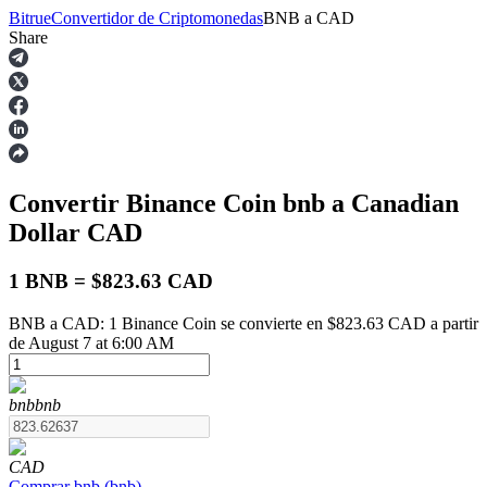
Bitrue
Convertidor de Criptomonedas
BNB
a
CAD
Share
Futuros
Convertir Binance Coin
bnb
a Canadian
Dollar
CAD
1 BNB = $823.63 CAD
BNB a CAD: 1 Binance Coin se convierte en $823.63 CAD a partir
Futuros del USDT
de August 7 at 6:00 AM
Futuros que utilizan USDT como garantía
bnb
bnb
CAD
Comprar
bnb
(
bnb
)