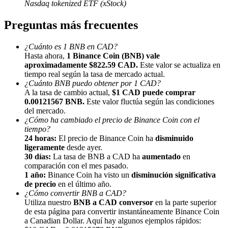
Nasdaq tokenized ETF (xStock)
Preguntas más frecuentes
¿Cuánto es 1 BNB en CAD?
Hasta ahora,
1 Binance Coin (BNB) vale
aproximadamente $822.59 CAD.
Este valor se actualiza en
Referencia
tiempo real según la tasa de mercado actual.
¿Cuánto BNB puedo obtener por 1 CAD?
Invita a un amigo para recibir recompensas en efectivo
A la tasa de cambio actual,
$1 CAD puede comprar
0.00121567 BNB.
Este valor fluctúa según las condiciones
Deposit CASHCAT & Win
del mercado.
¿Cómo ha cambiado el precio de Binance Coin con el
tiempo?
24 horas:
El precio de Binance Coin ha
disminuido
ligeramente
desde ayer.
30 días:
La tasa de BNB a CAD ha
aumentado
en
comparación con el mes pasado.
1 año:
Binance Coin ha visto un
disminución significativa
de precio
en el último año.
¿Cómo convertir BNB a CAD?
Utiliza nuestro
BNB a CAD conversor
en la parte superior
de esta página para convertir instantáneamente Binance Coin
a Canadian Dollar. Aquí hay algunos ejemplos rápidos:
Deposit CASHCAT & Win