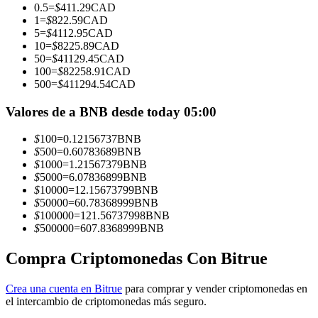
0.5
=
$
411.29
CAD
1
=
$
822.59
CAD
Conviértete en un Trader de Copia
5
=
$
4112.95
CAD
10
=
$
8225.89
CAD
Disfruta del reparto de beneficios y comisiones de copy trading
50
=
$
41129.45
CAD
100
=
$
82258.91
CAD
500
=
$
411294.54
CAD
Valores de a BNB desde today 05:00
$
100
=
0.12156737
BNB
$
500
=
0.60783689
BNB
$
1000
=
1.21567379
BNB
$
5000
=
6.07836899
BNB
$
10000
=
12.15673799
BNB
Información
$
50000
=
60.78368999
BNB
$
100000
=
121.56737998
BNB
Análisis de big data que incluye información comercial, etc.
$
500000
=
607.8368999
BNB
Compra Criptomonedas Con Bitrue
Crea una cuenta en Bitrue
para comprar y vender criptomonedas en
el intercambio de criptomonedas más seguro.