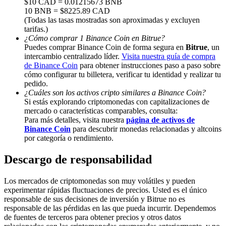
$10 CAD = 0.01215673 BNB
10 BNB = $8225.89 CAD
Share 500000 CASHCAT prize pool
(Todas las tasas mostradas son aproximadas y excluyen
tarifas.)
¿Cómo comprar 1 Binance Coin en Bitrue?
Puedes comprar Binance Coin de forma segura en
Bitrue
, un
intercambio centralizado líder.
Visita nuestra guía de compra
Exclusive for BitMart Users
de Binance Coin
para obtener instrucciones paso a paso sobre
Register & Trade to Win 500,000 USDT
cómo configurar tu billetera, verificar tu identidad y realizar tu
pedido.
¿Cuáles son los activos cripto similares a Binance Coin?
Si estás explorando criptomonedas con capitalizaciones de
mercado o características comparables, consulta:
Precious Metals Trading Carnival
Para más detalles, visita nuestra
página de activos de
Binance Coin
para descubrir monedas relacionadas y altcoins
Trade Gold & Silver · 33,333 USDT Bonus
por categoría o rendimiento.
Descargo de responsabilidad
USDT New User Exclusive 10% APR
Los mercados de criptomonedas son muy volátiles y pueden
experimentar rápidas fluctuaciones de precios. Usted es el único
USDT Flexible Staking | Daily Rewards
responsable de sus decisiones de inversión y Bitrue no es
responsable de las pérdidas en las que pueda incurrir. Dependemos
de fuentes de terceros para obtener precios y otros datos