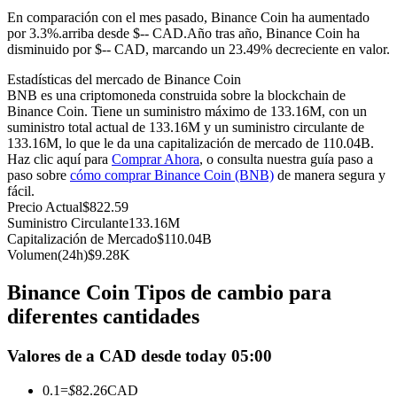
Futuros del USDC
En comparación con el mes pasado, Binance Coin ha aumentado
por 3.3%.arriba desde $-- CAD.
Año tras año, Binance Coin ha
Futuros que utilizan USDC como garantía
disminuido por $-- CAD, marcando un 23.49% decreciente en valor.
Estadísticas del mercado de Binance Coin
BNB es una criptomoneda construida sobre la blockchain de
Binance Coin. Tiene un suministro máximo de 133.16M, con un
suministro total actual de 133.16M y un suministro circulante de
133.16M, lo que le da una capitalización de mercado de 110.04B.
Haz clic aquí para
Comprar Ahora
, o consulta nuestra guía paso a
paso sobre
cómo comprar Binance Coin (BNB)
de manera segura y
fácil.
Precio Actual
$
822.59
Copiar Trading
Suministro Circulante
133.16M
Capitalización de Mercado
$
110.04B
Únete a los mejores traders
Volumen(24h)
$
9.28K
Binance Coin Tipos de cambio para
diferentes cantidades
Valores de a CAD desde today 05:00
0.1
=
$
82.26
CAD