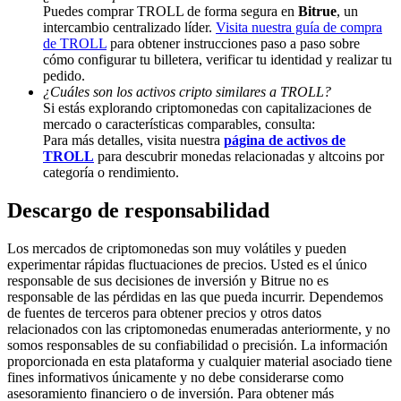
Puedes comprar TROLL de forma segura en
Bitrue
, un
Deposit & Trade BTC to Share 25000 USDT prize pool!
intercambio centralizado líder.
Visita nuestra guía de compra
de TROLL
para obtener instrucciones paso a paso sobre
cómo configurar tu billetera, verificar tu identidad y realizar tu
pedido.
¿Cuáles son los activos cripto similares a TROLL?
Deposit CASHCAT & Win
Si estás explorando criptomonedas con capitalizaciones de
mercado o características comparables, consulta:
Share 500000 CASHCAT prize pool
Para más detalles, visita nuestra
página de activos de
TROLL
para descubrir monedas relacionadas y altcoins por
categoría o rendimiento.
Descargo de responsabilidad
Exclusive for BitMart Users
Register & Trade to Win 500,000 USDT
Los mercados de criptomonedas son muy volátiles y pueden
experimentar rápidas fluctuaciones de precios. Usted es el único
responsable de sus decisiones de inversión y Bitrue no es
responsable de las pérdidas en las que pueda incurrir. Dependemos
de fuentes de terceros para obtener precios y otros datos
Precious Metals Trading Carnival
relacionados con las criptomonedas enumeradas anteriormente, y no
somos responsables de su confiabilidad o precisión. La información
Trade Gold & Silver · 33,333 USDT Bonus
proporcionada en esta plataforma y cualquier material asociado tiene
fines informativos únicamente y no debe considerarse como
asesoramiento financiero o de inversión. Para obtener más