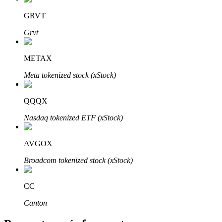
GRVT
Grvt
METAX
Bitrue Partners
Meta tokenized stock (xStock)
QQQX
Nasdaq tokenized ETF (xStock)
AVGOX
Broadcom tokenized stock (xStock)
Afiliados de Bitrue
¡Hasta un 65% de comisiones!
CC
Canton