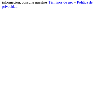
información, consulte nuestros
Términos de uso
y
Política de
USDT New User Exclusive 10% APR
privacidad
.
USDT Flexible Staking | Daily Rewards
BTC New User Exclusive: 6.5% APR
BTC Flexible Staking | Daily Rewards
Más eventos
Gana premios y recompensas exclusivas