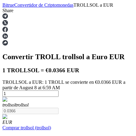
Bitrue
Convertidor de Criptomonedas
TROLLSOL
a
EUR
Share
Futuros
Convertir TROLL
trollsol
a Euro
EUR
1 TROLLSOL = €0.0366 EUR
TROLLSOL a EUR: 1 TROLL se convierte en €0.0366 EUR a
partir de August 8 at 6:59 AM
Futuros del USDT
Futuros que utilizan USDT como garantía
trollsol
trollsol
EUR
Comprar
trollsol
(
trollsol
)