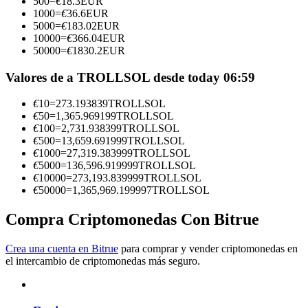
500
=
€
18.3
EUR
1000
=
€
36.6
EUR
Conviértete en un Trader de Copia
5000
=
€
183.02
EUR
10000
=
€
366.04
EUR
Disfruta del reparto de beneficios y comisiones de copy trading
50000
=
€
1830.2
EUR
Valores de a TROLLSOL desde today 06:59
€
10
=
273.193839
TROLLSOL
€
50
=
1,365.969199
TROLLSOL
€
100
=
2,731.938399
TROLLSOL
€
500
=
13,659.691999
TROLLSOL
€
1000
=
27,319.383999
TROLLSOL
€
5000
=
136,596.919999
TROLLSOL
€
10000
=
273,193.839999
TROLLSOL
Información
€
50000
=
1,365,969.199997
TROLLSOL
Análisis de big data que incluye información comercial, etc.
Compra Criptomonedas Con Bitrue
Crea una cuenta en Bitrue
para comprar y vender criptomonedas en
el intercambio de criptomonedas más seguro.