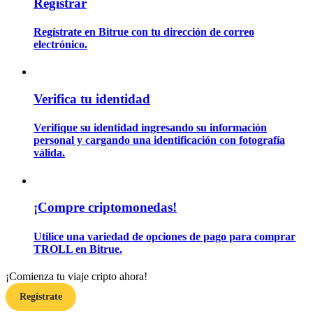
Registrar
Regístrate en Bitrue con tu dirección de correo
Guía
electrónico.
Guía de inicio de futuros
Verifica tu identidad
Verifique su identidad ingresando su información
personal y cargando una identificación con fotografía
válida.
¡Compre criptomonedas!
Estrategias comerciales
Aprenda cómo mantenerse rentable
Utilice una variedad de opciones de pago para comprar
TROLL en Bitrue.
¡Comienza tu viaje cripto ahora!
Regístrate