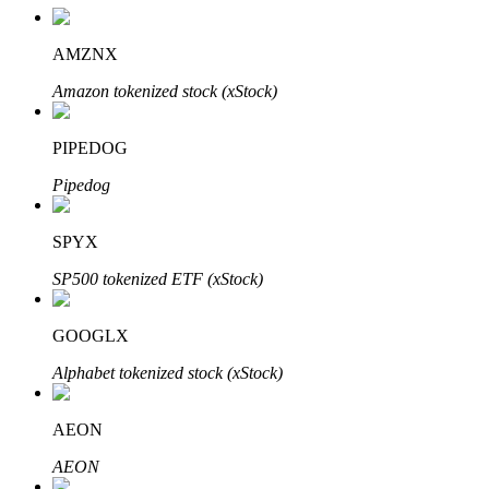
AMZNX
Amazon tokenized stock (xStock)
Inversión automática
PIPEDOG
Obtenga ganancias a largo plazo e intereses flexibles
Pipedog
SPYX
SP500 tokenized ETF (xStock)
GOOGLX
Alphabet tokenized stock (xStock)
Aprender Staking
Obtenga más información sobre cómo obtener ingresos pasivos
AEON
Bitrue
AI
AEON