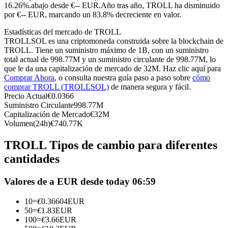
Futuros del USDC
16.26%.abajo desde €-- EUR.
Año tras año, TROLL ha disminuido
por €-- EUR, marcando un 83.8% decreciente en valor.
Futuros que utilizan USDC como garantía
Estadísticas del mercado de TROLL
TROLLSOL es una criptomoneda construida sobre la blockchain de
TROLL. Tiene un suministro máximo de 1B, con un suministro
total actual de 998.77M y un suministro circulante de 998.77M, lo
que le da una capitalización de mercado de 32M. Haz clic aquí para
Comprar Ahora
, o consulta nuestra guía paso a paso sobre
cómo
comprar TROLL (TROLLSOL)
de manera segura y fácil.
Precio Actual
€
0.0366
Suministro Circulante
998.77M
Capitalización de Mercado
€
32M
Volumen(24h)
€
740.77K
Copiar Trading
Únete a los mejores traders
TROLL Tipos de cambio para diferentes
cantidades
Valores de a EUR desde today 06:59
10
=
€
0.36604
EUR
50
=
€
1.83
EUR
100
=
€
3.66
EUR