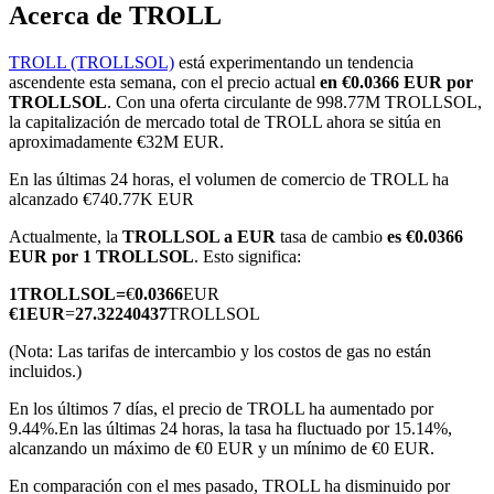
Acerca de TROLL
TROLL (TROLLSOL)
está experimentando un tendencia
ascendente esta semana, con el precio actual
en €0.0366 EUR por
Futuros COIN-M
TROLLSOL
. Con una oferta circulante de 998.77M TROLLSOL,
la capitalización de mercado total de TROLL ahora se sitúa en
Futuros de criptomonedas
aproximadamente €32M EUR.
En las últimas 24 horas, el volumen de comercio de TROLL ha
alcanzado €740.77K EUR
TradFi
Actualmente, la
TROLLSOL a EUR
tasa de cambio
es €0.0366
Derivados de acciones, divisas, metales preciosos y materias
EUR por 1 TROLLSOL
. Esto significa:
primas
1
TROLLSOL
=
€
0.0366
EUR
€
1
EUR
=
27.32240437
TROLLSOL
(Nota: Las tarifas de intercambio y los costos de gas no están
incluidos.)
En los últimos 7 días, el precio de TROLL ha aumentado por
9.44%.
En las últimas 24 horas, la tasa ha fluctuado por 15.14%,
alcanzando un máximo de €0 EUR y un mínimo de €0 EUR.
En comparación con el mes pasado, TROLL ha disminuido por