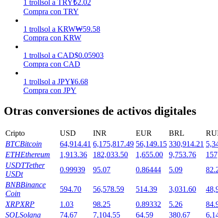
1
trollsol
a
TRY
₺
2.02
Compra con TRY
Staking
1
trollsol
a
KRW
₩
59.58
Compra con KRW
Alta rentabilidad y acceso instantáneo
1
trollsol
a
CAD
$
0.05903
Compra con CAD
1
trollsol
a
JPY
¥
6.68
Compra con JPY
Otras conversiones de activos digitales
Cripto
USD
INR
EUR
BRL
RU
Launchpool
BTC
Bitcoin
64,914.41
6,175,817.49
56,149.15
330,914.21
5,3
ETH
Ethereum
1,913.36
182,033.50
1,655.00
9,753.76
157
Participación flexible para ganar tokens populares
USDT
Tether
0.99939
95.07
0.86444
5.09
82.
USDt
BNB
Binance
594.70
56,578.59
514.39
3,031.60
48,
Coin
XRP
XRP
1.03
98.25
0.89332
5.26
84.
SOL
Solana
74.67
7,104.55
64.59
380.67
6,1