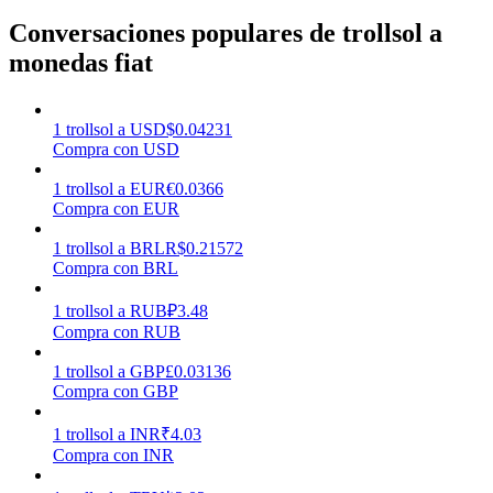
Conversaciones populares de trollsol a
monedas fiat
Earn
1
trollsol
a
USD
$
0.04231
Compra con USD
1
trollsol
a
EUR
€
0.0366
Compra con EUR
1
trollsol
a
BRL
R$
0.21572
Compra con BRL
Power Piggy
1
trollsol
a
RUB
₽
3.48
Gana recompensas competitivas diariamente
Compra con RUB
1
trollsol
a
GBP
£
0.03136
Compra con GBP
1
trollsol
a
INR
₹
4.03
Compra con INR