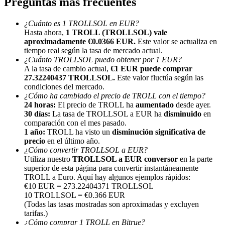
Preguntas más frecuentes
¿Cuánto es 1 TROLLSOL en EUR?
Hasta ahora,
1 TROLL (TROLLSOL) vale
aproximadamente €0.0366 EUR.
Este valor se actualiza en
tiempo real según la tasa de mercado actual.
¿Cuánto TROLLSOL puedo obtener por 1 EUR?
Referencia
A la tasa de cambio actual,
€1 EUR puede comprar
27.32240437 TROLLSOL.
Este valor fluctúa según las
Invita a un amigo para recibir recompensas en efectivo
condiciones del mercado.
¿Cómo ha cambiado el precio de TROLL con el tiempo?
BTC Welcome Rewards
24 horas:
El precio de TROLL ha
aumentado
desde ayer.
30 días:
La tasa de TROLLSOL a EUR ha
disminuido
en
comparación con el mes pasado.
1 año:
TROLL ha visto un
disminución significativa de
precio
en el último año.
¿Cómo convertir TROLLSOL a EUR?
Utiliza nuestro
TROLLSOL a EUR conversor
en la parte
superior de esta página para convertir instantáneamente
TROLL a Euro. Aquí hay algunos ejemplos rápidos:
€10 EUR = 273.22404371 TROLLSOL
10 TROLLSOL = €0.366 EUR
(Todas las tasas mostradas son aproximadas y excluyen
tarifas.)
BTC Welcome Rewards
¿Cómo comprar 1 TROLL en Bitrue?