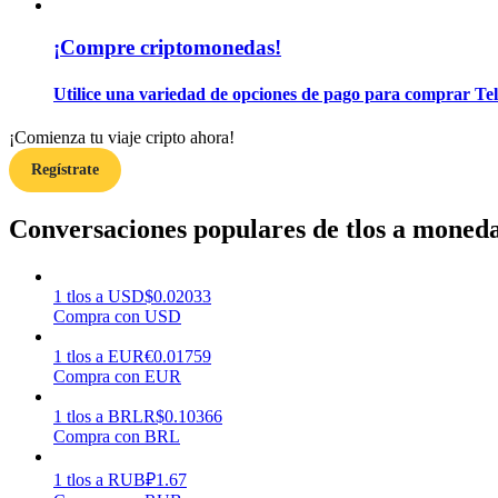
¡Compre criptomonedas!
Guía
Guía de inicio de futuros
Utilice una variedad de opciones de pago para comprar Tel
¡Comienza tu viaje cripto ahora!
Regístrate
Conversaciones populares de tlos a moneda
1
tlos
a
USD
$
0.02033
Estrategias comerciales
Compra con USD
Aprenda cómo mantenerse rentable
1
tlos
a
EUR
€
0.01759
Compra con EUR
1
tlos
a
BRL
R$
0.10366
Compra con BRL
1
tlos
a
RUB
₽
1.67