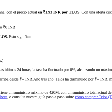
na, con el precio actual
en ₹1.93 INR por TLOS
. Con una oferta cir
ado ₹0 INR
TLOS
. Esto significa:
imas
s.)
las últimas 24 horas, la tasa ha fluctuado por 0%, alcanzando un máx
rriba desde ₹-- INR.
Año tras año, Telos ha disminuido por ₹-- INR, 
iene un suministro máximo de 420M, con un suministro total actual de
hora
, o consulta nuestra guía paso a paso sobre
cómo comprar Telos (