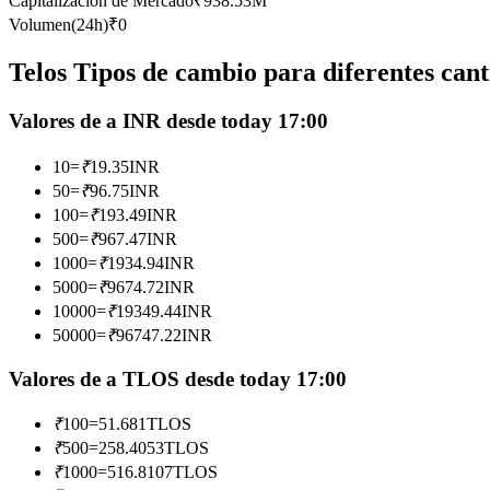
Capitalización de Mercado
₹
938.53M
Futuros que utilizan USDC como garantía
Volumen(24h)
₹
0
Telos Tipos de cambio para diferentes can
Valores de a INR desde today 17:00
10
=
₹
19.35
INR
50
=
₹
96.75
INR
100
=
₹
193.49
INR
500
=
₹
967.47
INR
Copiar Trading
1000
=
₹
1934.94
INR
Únete a los mejores traders
5000
=
₹
9674.72
INR
10000
=
₹
19349.44
INR
50000
=
₹
96747.22
INR
Valores de a TLOS desde today 17:00
₹
100
=
51.681
TLOS
₹
500
=
258.4053
TLOS
₹
1000
=
516.8107
TLOS