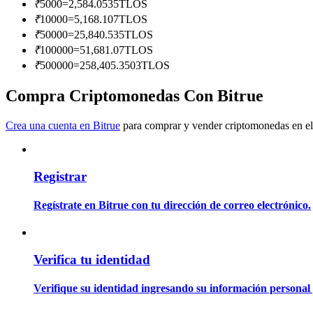
₹
5000
=
2,584.0535
TLOS
Conviértete en un Trader de Copia
₹
10000
=
5,168.107
TLOS
Disfruta del reparto de beneficios y comisiones de copy trading
₹
50000
=
25,840.535
TLOS
₹
100000
=
51,681.07
TLOS
₹
500000
=
258,405.3503
TLOS
Compra Criptomonedas Con Bitrue
Crea una cuenta en Bitrue
para comprar y vender criptomonedas en el
Registrar
Información
Análisis de big data que incluye información comercial, etc.
Regístrate en Bitrue con tu dirección de correo electrónico.
Verifica tu identidad
Verifique su identidad ingresando su información personal 