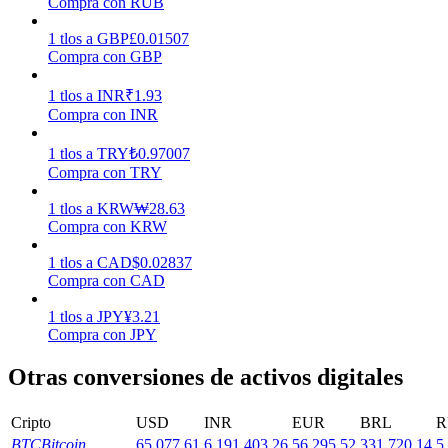
Compra con RUB
Earn
1
tlos
a
GBP
£
0.01507
Compra con GBP
1
tlos
a
INR
₹
1.93
Compra con INR
1
tlos
a
TRY
₺
0.97007
Compra con TRY
1
tlos
a
KRW
₩
28.63
Compra con KRW
Power Piggy
1
tlos
a
CAD
$
0.02837
Gana recompensas competitivas diariamente
Compra con CAD
1
tlos
a
JPY
¥
3.21
Compra con JPY
Otras conversiones de activos digitales
Cripto
USD
INR
EUR
BRL
R
BTC
Bitcoin
65,077.61
6,191,403.26
56,295.52
331,720.14
5