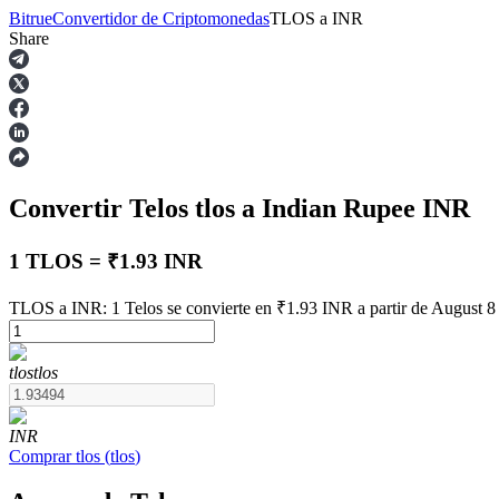
Bitrue
Convertidor de Criptomonedas
TLOS
a
INR
Share
Futuros
Convertir Telos
tlos
a Indian Rupee
INR
1 TLOS = ₹1.93 INR
TLOS a INR: 1 Telos se convierte en ₹1.93 INR a partir de August 8
Futuros del USDT
tlos
tlos
Futuros que utilizan USDT como garantía
INR
Comprar
tlos
(
tlos
)