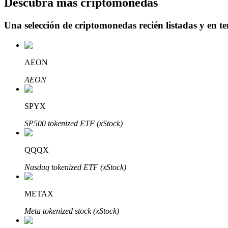
Descubra más criptomonedas
Una selección de criptomonedas recién listadas y en t
Bloqueos BTR
Inversiones exclusivas para titulares de BTR
AEON
AEON
SPYX
SP500 tokenized ETF (xStock)
QQQX
Préstamos
Nasdaq tokenized ETF (xStock)
Servicio de préstamos respaldado por criptomonedas
METAX
Meta tokenized stock (xStock)