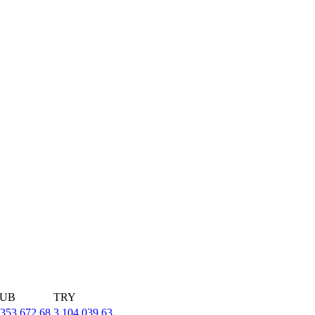
UB
TRY
,353,672.68
3,104,039.63