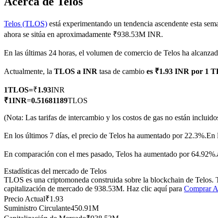
Acerca de Telos
Telos (TLOS)
está experimentando un tendencia ascendente esta sema
ahora se sitúa en aproximadamente ₹938.53M INR.
Futuros COIN-M
En las últimas 24 horas, el volumen de comercio de Telos ha alcanz
Futuros de criptomonedas
Actualmente, la
TLOS a INR
tasa de cambio
es ₹1.93 INR por 1 
1
TLOS
=
₹
1.93
INR
TradFi
₹
1
INR
=
0.51681189
TLOS
Derivados de acciones, divisas, metales preciosos y materias pr
(Nota: Las tarifas de intercambio y los costos de gas no están incluido
En los últimos 7 días, el precio de Telos ha aumentado por 22.3%.
En 
En comparación con el mes pasado, Telos ha aumentado por 64.92%.a
Estadísticas del mercado de Telos
TLOS es una criptomoneda construida sobre la blockchain de Telos. T
capitalización de mercado de 938.53M. Haz clic aquí para
Comprar A
Precio Actual
₹
1.93
Suministro Circulante
450.91M
Futuros del USDC