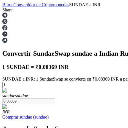
Bitrue
Convertidor de Criptomonedas
SUNDAE
a
INR
Share
Futuros
Convertir SundaeSwap
sundae
a Indian R
1 SUNDAE = ₹0.08369 INR
SUNDAE a INR: 1 SundaeSwap se convierte en ₹0.08369 INR a part
Futuros del USDT
sundae
sundae
Futuros que utilizan USDT como garantía
INR
Comprar
sundae
(
sundae
)