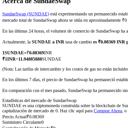
Acerca de SundaeSwap
SundaeSwap (SUNDAE)
está experimentando un permanecido estable
mercado total de SundaeSwap ahora se sitúa en aproximadamente ₹0
Futuros COIN-M
En las últimas 24 horas, el volumen de comercio de SundaeSwap ha
Futuros de criptomonedas
Actualmente, la
SUNDAE a INR
tasa de cambio
es ₹0.08369 INR
1
SUNDAE
=
₹
0.08369
INR
TradFi
₹
1
INR
=
11.94885888
SUNDAE
Derivados de acciones, divisas, metales preciosos y materias pr
(Nota: Las tarifas de intercambio y los costos de gas no están incluido
En los últimos 7 días, el precio de SundaeSwap ha permaneció establ
En comparación con el mes pasado, SundaeSwap ha permanecido sin
Estadísticas del mercado de SundaeSwap
SUNDAE es una criptomoneda construida sobre la blockchain de Sunda
capitalización de mercado de 0. Haz clic aquí para
Comprar Ahora
, o
Precio Actual
₹
0.08369
Suministro Circulante
0
Futuros del USDC