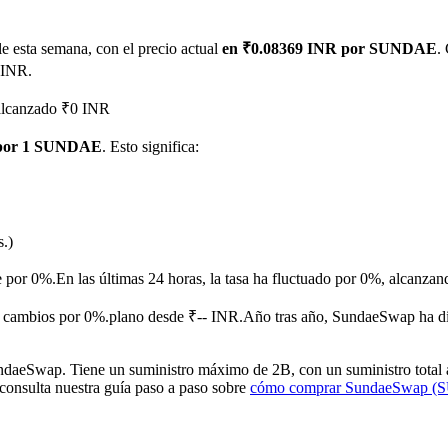
 esta semana, con el precio actual
en ₹0.08369 INR por SUNDAE
.
 INR.
 alcanzado ₹0 INR
 por 1 SUNDAE
. Esto significa:
imas
s.)
e por 0%.
En las últimas 24 horas, la tasa ha fluctuado por 0%, alca
 cambios por 0%.plano desde ₹-- INR.
Año tras año, SundaeSwap ha di
eSwap. Tiene un suministro máximo de 2B, con un suministro total act
 consulta nuestra guía paso a paso sobre
cómo comprar SundaeSwap 