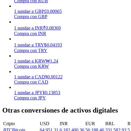
Compra con RUB
Earn
1
sundae
a
GBP
£
0.00065
Compra con GBP
1
sundae
a
INR
₹
0.08369
Compra con INR
1
sundae
a
TRY
₺
0.04193
Compra con TRY
1
sundae
a
KRW
₩
1.24
Compra con KRW
Power Piggy
1
sundae
a
CAD
$
0.00122
Gana recompensas competitivas diariamente
Compra con CAD
1
sundae
a
JPY
¥
0.13853
Compra con JPY
Otras conversiones de activos digitales
Cripto
USD
INR
EUR
BRL
R
BTC
Bitcoin
64,951.31
6,182,400.36
56,188.46
331,582.93
5