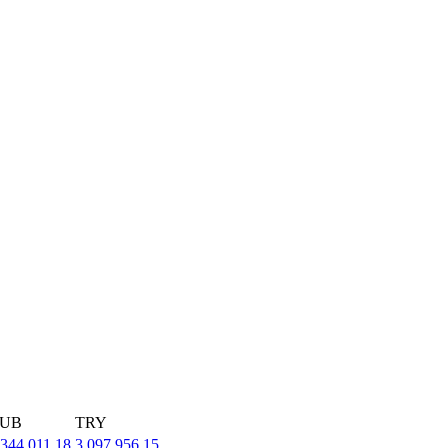
UB
TRY
,344,011.18
3,097,956.15