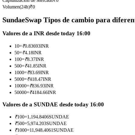
Capitalización de Mercado
₹
0
Futuros que utilizan USDC como garantía
Volumen(24h)
₹
0
SundaeSwap Tipos de cambio para diferent
Valores de a INR desde today 16:00
10
=
₹
0.83693
INR
50
=
₹
4.18
INR
100
=
₹
8.37
INR
500
=
₹
41.85
INR
Copiar Trading
1000
=
₹
83.69
INR
Únete a los mejores traders
5000
=
₹
418.47
INR
10000
=
₹
836.93
INR
50000
=
₹
4184.66
INR
Valores de a SUNDAE desde today 16:00
₹
100
=
1,194.8406
SUNDAE
₹
500
=
5,974.203
SUNDAE
₹
1000
=
11,948.4061
SUNDAE