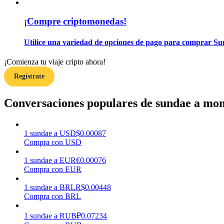
¡Compre criptomonedas!
Guía
Guía de inicio de futuros
Utilice una variedad de opciones de pago para comprar S
¡Comienza tu viaje cripto ahora!
Regístrate
Conversaciones populares de sundae a mon
1
sundae
a
USD
$
0.00087
Estrategias comerciales
Compra con USD
Aprenda cómo mantenerse rentable
1
sundae
a
EUR
€
0.00076
Compra con EUR
1
sundae
a
BRL
R$
0.00448
Compra con BRL
1
sundae
a
RUB
₽
0.07234