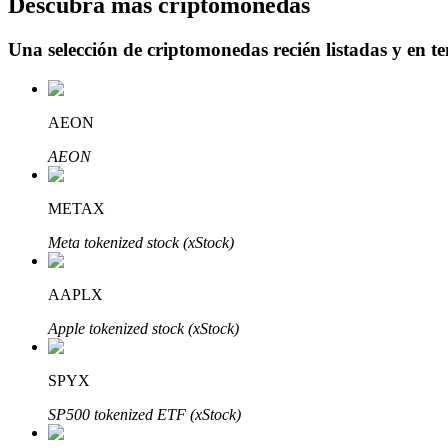
Descubra más criptomonedas
Una selección de criptomonedas recién listadas y en t
Bloqueos BTR
Inversiones exclusivas para titulares de BTR
AEON
AEON
METAX
Meta tokenized stock (xStock)
AAPLX
Préstamos
Apple tokenized stock (xStock)
Servicio de préstamos respaldado por criptomonedas
SPYX
SP500 tokenized ETF (xStock)