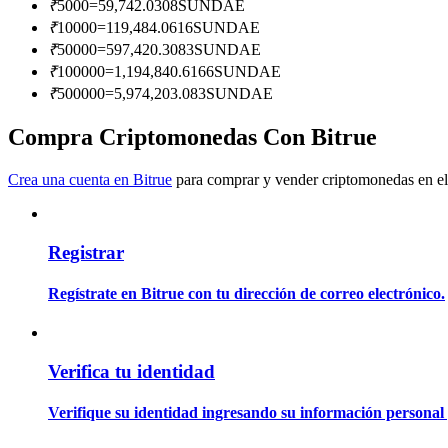
₹
5000
=
59,742.0308
SUNDAE
Conviértete en un Trader de Copia
₹
10000
=
119,484.0616
SUNDAE
Disfruta del reparto de beneficios y comisiones de copy trading
₹
50000
=
597,420.3083
SUNDAE
₹
100000
=
1,194,840.6166
SUNDAE
₹
500000
=
5,974,203.083
SUNDAE
Compra Criptomonedas Con Bitrue
Crea una cuenta en Bitrue
para comprar y vender criptomonedas en el
Registrar
Información
Análisis de big data que incluye información comercial, etc.
Regístrate en Bitrue con tu dirección de correo electrónico.
Verifica tu identidad
Verifique su identidad ingresando su información personal 