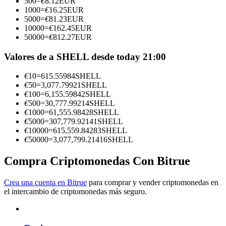
500
=
€
8.12
EUR
1000
=
€
16.25
EUR
Conviértete en un Trader de Copia
5000
=
€
81.23
EUR
10000
=
€
162.45
EUR
Disfruta del reparto de beneficios y comisiones de copy trading
50000
=
€
812.27
EUR
Valores de a SHELL desde today 21:00
€
10
=
615.55984
SHELL
€
50
=
3,077.79921
SHELL
€
100
=
6,155.59842
SHELL
€
500
=
30,777.99214
SHELL
€
1000
=
61,555.98428
SHELL
€
5000
=
307,779.92141
SHELL
€
10000
=
615,559.84283
SHELL
Información
€
50000
=
3,077,799.21416
SHELL
Análisis de big data que incluye información comercial, etc.
Compra Criptomonedas Con Bitrue
Crea una cuenta en Bitrue
para comprar y vender criptomonedas en
el intercambio de criptomonedas más seguro.