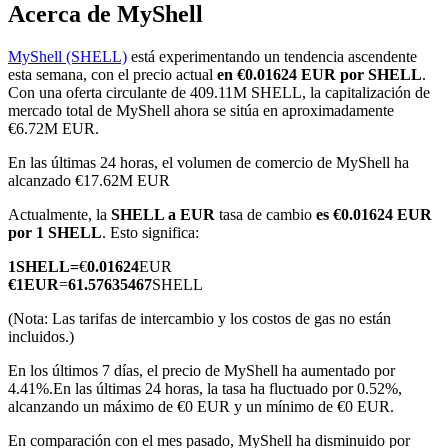
Acerca de MyShell
MyShell (SHELL)
está experimentando un tendencia ascendente
esta semana, con el precio actual
en €0.01624 EUR por SHELL
.
Futuros COIN-M
Con una oferta circulante de 409.11M SHELL, la capitalización de
mercado total de MyShell ahora se sitúa en aproximadamente
Futuros de criptomonedas
€6.72M EUR.
En las últimas 24 horas, el volumen de comercio de MyShell ha
alcanzado €17.62M EUR
TradFi
Actualmente, la
SHELL a EUR
tasa de cambio
es €0.01624 EUR
Derivados de acciones, divisas, metales preciosos y materias
por 1 SHELL
. Esto significa:
primas
1
SHELL
=
€
0.01624
EUR
€
1
EUR
=
61.57635467
SHELL
(Nota: Las tarifas de intercambio y los costos de gas no están
incluidos.)
En los últimos 7 días, el precio de MyShell ha aumentado por
4.41%.
En las últimas 24 horas, la tasa ha fluctuado por 0.52%,
alcanzando un máximo de €0 EUR y un mínimo de €0 EUR.
En comparación con el mes pasado, MyShell ha disminuido por