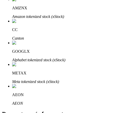
AMZNX
Amazon tokenized stock (xStock)
CC
Bitrue Partners
Canton
GOOGLX
Alphabet tokenized stock (xStock)
METAX
Meta tokenized stock (xStock)
Afiliados de Bitrue
¡Hasta un 65% de comisiones!
AEON
AEON