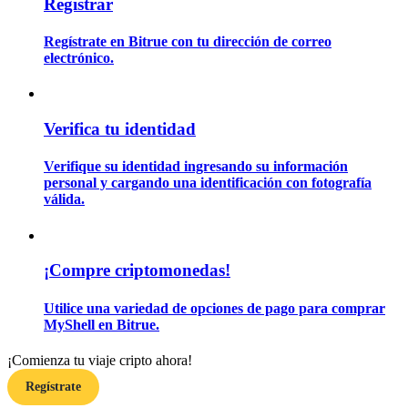
Registrar
Regístrate en Bitrue con tu dirección de correo
Guía
electrónico.
Guía de inicio de futuros
Verifica tu identidad
Verifique su identidad ingresando su información
personal y cargando una identificación con fotografía
válida.
¡Compre criptomonedas!
Estrategias comerciales
Aprenda cómo mantenerse rentable
Utilice una variedad de opciones de pago para comprar
MyShell en Bitrue.
¡Comienza tu viaje cripto ahora!
Regístrate