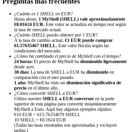
Preguntas más frecuentes
¿Cuánto es 1 SHELL en EUR?
Hasta ahora,
1 MyShell (SHELL) vale aproximadamente
€0.01624 EUR.
Este valor se actualiza en tiempo real según
la tasa de mercado actual.
¿Cuánto SHELL puedo obtener por 1 EUR?
Referencia
A la tasa de cambio actual,
€1 EUR puede comprar
61.57635467 SHELL.
Este valor fluctúa según las
Invita a un amigo para recibir recompensas en efectivo
condiciones del mercado.
¿Cómo ha cambiado el precio de MyShell con el tiempo?
BTC Welcome Rewards
24 horas:
El precio de MyShell ha
disminuido ligeramente
desde ayer.
30 días:
La tasa de SHELL a EUR ha
disminuido
en
comparación con el mes pasado.
1 año:
MyShell ha visto un
disminución significativa de
precio
en el último año.
¿Cómo convertir SHELL a EUR?
Utiliza nuestro
SHELL a EUR conversor
en la parte
superior de esta página para convertir instantáneamente
MyShell a Euro. Aquí hay algunos ejemplos rápidos:
€10 EUR = 615.76354679 SHELL
10 SHELL = €0.1624 EUR
(Todas las tasas mostradas son aproximadas y excluyen
BTC Welcome Rewards
tarifas.)