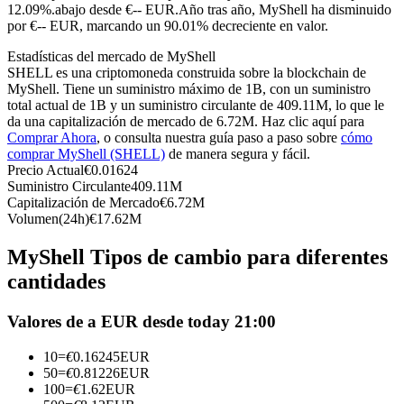
Futuros del USDC
12.09%.abajo desde €-- EUR.
Año tras año, MyShell ha disminuido
por €-- EUR, marcando un 90.01% decreciente en valor.
Futuros que utilizan USDC como garantía
Estadísticas del mercado de MyShell
SHELL es una criptomoneda construida sobre la blockchain de
MyShell. Tiene un suministro máximo de 1B, con un suministro
total actual de 1B y un suministro circulante de 409.11M, lo que le
da una capitalización de mercado de 6.72M. Haz clic aquí para
Comprar Ahora
, o consulta nuestra guía paso a paso sobre
cómo
comprar MyShell (SHELL)
de manera segura y fácil.
Precio Actual
€
0.01624
Suministro Circulante
409.11M
Capitalización de Mercado
€
6.72M
Volumen(24h)
€
17.62M
Copiar Trading
Únete a los mejores traders
MyShell Tipos de cambio para diferentes
cantidades
Valores de a EUR desde today 21:00
10
=
€
0.16245
EUR
50
=
€
0.81226
EUR
100
=
€
1.62
EUR