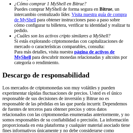
¿Cómo comprar 1 MyShell en Bitrue?
Deposit & Trade BTC to Share 25000 USDT prize pool!
Puedes comprar MyShell de forma segura en
Bitrue
, un
intercambio centralizado líder.
Visita nuestra guía de compra
de MyShell
para obtener instrucciones paso a paso sobre
cómo configurar tu billetera, verificar tu identidad y realizar tu
pedido.
Deposit CASHCAT & Win
¿Cuáles son los activos cripto similares a MyShell?
Si estás explorando criptomonedas con capitalizaciones de
Share 500000 CASHCAT prize pool
mercado o características comparables, consulta:
Para más detalles, visita nuestra
página de activos de
MyShell
para descubrir monedas relacionadas y altcoins por
categoría o rendimiento.
Exclusive for BitMart Users
Descargo de responsabilidad
Register & Trade to Win 500,000 USDT
Los mercados de criptomonedas son muy volátiles y pueden
experimentar rápidas fluctuaciones de precios. Usted es el único
responsable de sus decisiones de inversión y Bitrue no es
responsable de las pérdidas en las que pueda incurrir. Dependemos
Precious Metals Trading Carnival
de fuentes de terceros para obtener precios y otros datos
relacionados con las criptomonedas enumeradas anteriormente, y no
Trade Gold & Silver · 33,333 USDT Bonus
somos responsables de su confiabilidad o precisión. La información
proporcionada en esta plataforma y cualquier material asociado tiene
fines informativos únicamente y no debe considerarse como