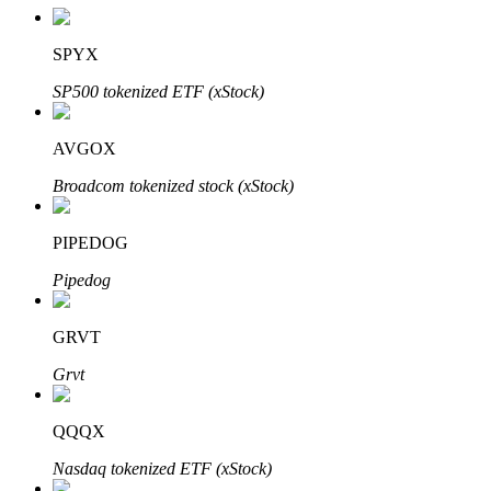
SPYX
SP500 tokenized ETF (xStock)
Inversión automática
AVGOX
Obtenga ganancias a largo plazo e intereses flexibles
Broadcom tokenized stock (xStock)
PIPEDOG
Pipedog
GRVT
Grvt
Aprender Staking
Obtenga más información sobre cómo obtener ingresos pasivos
QQQX
Bitrue
AI
Nasdaq tokenized ETF (xStock)