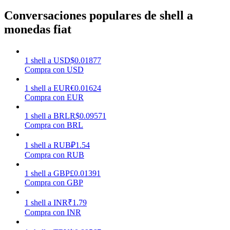
Conversaciones populares de shell a
monedas fiat
Earn
1
shell
a
USD
$
0.01877
Compra con USD
1
shell
a
EUR
€
0.01624
Compra con EUR
1
shell
a
BRL
R$
0.09571
Compra con BRL
Power Piggy
1
shell
a
RUB
₽
1.54
Gana recompensas competitivas diariamente
Compra con RUB
1
shell
a
GBP
£
0.01391
Compra con GBP
1
shell
a
INR
₹
1.79
Compra con INR