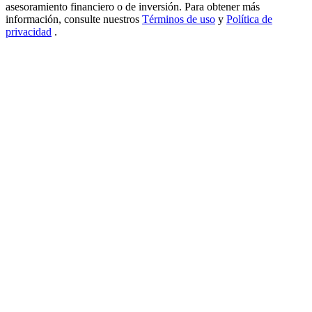
asesoramiento financiero o de inversión. Para obtener más
USDT New User Exclusive 10% APR
información, consulte nuestros
Términos de uso
y
Política de
privacidad
.
USDT Flexible Staking | Daily Rewards
BTC New User Exclusive: 6.5% APR
BTC Flexible Staking | Daily Rewards
Más eventos
Gana premios y recompensas exclusivas