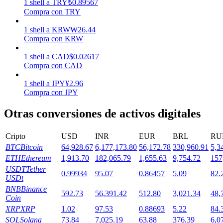
1
shell
a
TRY
₺
0.89567
Compra con TRY
Staking
1
shell
a
KRW
₩
26.44
Compra con KRW
Alta rentabilidad y acceso instantáneo
1
shell
a
CAD
$
0.02617
Compra con CAD
1
shell
a
JPY
¥
2.96
Compra con JPY
Otras conversiones de activos digitales
Cripto
USD
INR
EUR
BRL
RU
Launchpool
BTC
Bitcoin
64,928.67
6,177,173.80
56,172.78
330,960.91
5,3
ETH
Ethereum
1,913.70
182,065.79
1,655.63
9,754.72
157
Participación flexible para ganar tokens populares
USDT
Tether
0.99934
95.07
0.86457
5.09
82.
USDt
BNB
Binance
592.73
56,391.42
512.80
3,021.34
48,
Coin
XRP
XRP
1.02
97.53
0.88693
5.22
84.
SOL
Solana
73.84
7,025.19
63.88
376.39
6,0