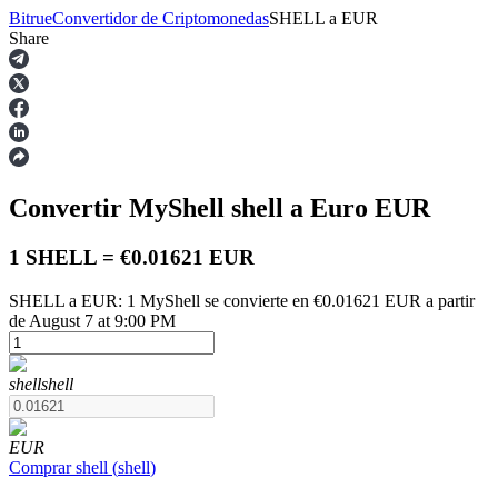
Bitrue
Convertidor de Criptomonedas
SHELL
a
EUR
Share
Futuros
Convertir MyShell
shell
a Euro
EUR
1 SHELL = €0.01621 EUR
SHELL a EUR: 1 MyShell se convierte en €0.01621 EUR a partir
de August 7 at 9:00 PM
Futuros del USDT
Futuros que utilizan USDT como garantía
shell
shell
EUR
Comprar
shell
(
shell
)