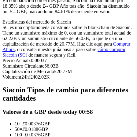
En comparación con el mes pasado, Siacoin ha disminuido por
Futuros del USDC
18.35%.abajo desde £-- GBP.
Año tras año, Siacoin ha disminuido
por £-- GBP, marcando un 84.61% decreciente en valor.
Futuros que utilizan USDC como garantía
Estadísticas del mercado de Siacoin
SC es una criptomoneda construida sobre la blockchain de Siacoin.
Tiene un suministro máximo de 0, con un suministro total actual de
62.22B y un suministro circulante de 56.03B, lo que le da una
capitalización de mercado de 20.77M. Haz clic aquí para
Comprar
Ahora
, o consulta nuestra guía paso a paso sobre
cómo comprar
Siacoin (SC)
de manera segura y fácil.
Precio Actual
£
0.00037
Suministro Circulante
56.03B
Capitalización de Mercado
£
20.77M
Copiar Trading
Volumen(24h)
£
402.02K
Únete a los mejores traders
Siacoin Tipos de cambio para diferentes
cantidades
Valores de a GBP desde today 00:58
10
=
£
0.00376
GBP
50
=
£
0.0188
GBP
100
=
£
0.0376
GBP