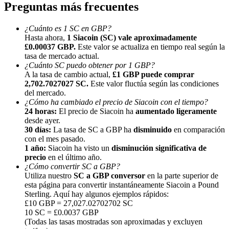
Preguntas más frecuentes
¿Cuánto es 1 SC en GBP?
Hasta ahora,
1 Siacoin (SC) vale aproximadamente
£0.00037 GBP.
Este valor se actualiza en tiempo real según la
tasa de mercado actual.
¿Cuánto SC puedo obtener por 1 GBP?
Referencia
A la tasa de cambio actual,
£1 GBP puede comprar
2,702.7027027 SC.
Este valor fluctúa según las condiciones
Invita a un amigo para recibir recompensas en efectivo
del mercado.
¿Cómo ha cambiado el precio de Siacoin con el tiempo?
BTC Welcome Rewards
24 horas:
El precio de Siacoin ha
aumentado ligeramente
desde ayer.
30 días:
La tasa de SC a GBP ha
disminuido
en comparación
con el mes pasado.
1 año:
Siacoin ha visto un
disminución significativa de
precio
en el último año.
¿Cómo convertir SC a GBP?
Utiliza nuestro
SC a GBP conversor
en la parte superior de
esta página para convertir instantáneamente Siacoin a Pound
Sterling. Aquí hay algunos ejemplos rápidos:
£10 GBP = 27,027.02702702 SC
10 SC = £0.0037 GBP
(Todas las tasas mostradas son aproximadas y excluyen
BTC Welcome Rewards