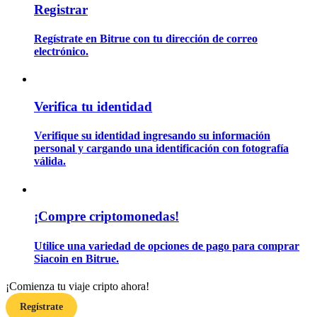
Registrar
Regístrate en Bitrue con tu dirección de correo
Guía
electrónico.
Guía de inicio de futuros
Verifica tu identidad
Verifique su identidad ingresando su información
personal y cargando una identificación con fotografía
válida.
Estrategias comerciales
¡Compre criptomonedas!
Aprenda cómo mantenerse rentable
Utilice una variedad de opciones de pago para comprar
Siacoin en Bitrue.
¡Comienza tu viaje cripto ahora!
Regístrate