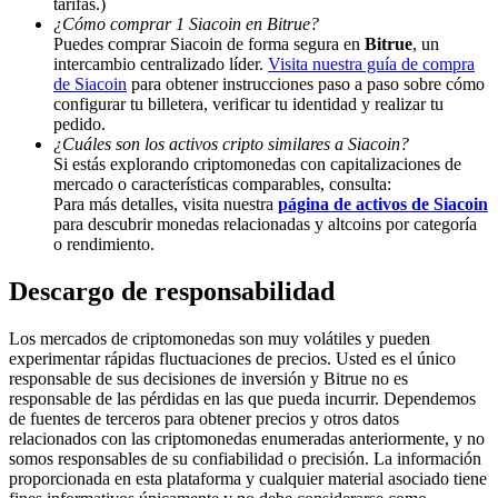
tarifas.)
¿Cómo comprar 1 Siacoin en Bitrue?
Deposit & Trade BTC to Share 25000 USDT prize pool!
Puedes comprar Siacoin de forma segura en
Bitrue
, un
intercambio centralizado líder.
Visita nuestra guía de compra
de Siacoin
para obtener instrucciones paso a paso sobre cómo
configurar tu billetera, verificar tu identidad y realizar tu
pedido.
Deposit CASHCAT & Win
¿Cuáles son los activos cripto similares a Siacoin?
Share 500000 CASHCAT prize pool
Si estás explorando criptomonedas con capitalizaciones de
mercado o características comparables, consulta:
Para más detalles, visita nuestra
página de activos de Siacoin
para descubrir monedas relacionadas y altcoins por categoría
o rendimiento.
Exclusive for BitMart Users
Descargo de responsabilidad
Register & Trade to Win 500,000 USDT
Los mercados de criptomonedas son muy volátiles y pueden
experimentar rápidas fluctuaciones de precios. Usted es el único
responsable de sus decisiones de inversión y Bitrue no es
Precious Metals Trading Carnival
responsable de las pérdidas en las que pueda incurrir. Dependemos
de fuentes de terceros para obtener precios y otros datos
Trade Gold & Silver · 33,333 USDT Bonus
relacionados con las criptomonedas enumeradas anteriormente, y no
somos responsables de su confiabilidad o precisión. La información
proporcionada en esta plataforma y cualquier material asociado tiene