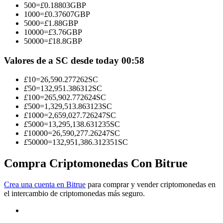
500
=
£
0.18803
GBP
1000
=
£
0.37607
GBP
Conviértete en un Trader de Copia
5000
=
£
1.88
GBP
10000
=
£
3.76
GBP
Disfruta del reparto de beneficios y comisiones de copy trading
50000
=
£
18.8
GBP
Valores de a SC desde today 00:58
£
10
=
26,590.277262
SC
£
50
=
132,951.386312
SC
£
100
=
265,902.772624
SC
£
500
=
1,329,513.863123
SC
£
1000
=
2,659,027.726247
SC
£
5000
=
13,295,138.631235
SC
£
10000
=
26,590,277.26247
SC
Información
£
50000
=
132,951,386.312351
SC
Análisis de big data que incluye información comercial, etc.
Compra Criptomonedas Con Bitrue
Crea una cuenta en Bitrue
para comprar y vender criptomonedas en
el intercambio de criptomonedas más seguro.