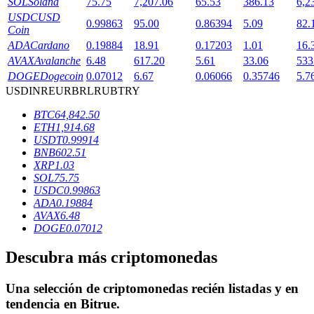
SOL
Solana
75.75
7,207.06
65.53
386.13
6,2
USDC
USD
0.99863
95.00
0.86394
5.09
82.
Coin
ADA
Cardano
0.19884
18.91
0.17203
1.01
16.
Bloqueos BTR
AVAX
Avalanche
6.48
617.20
5.61
33.06
533
DOGE
Dogecoin
0.07012
6.67
0.06066
0.35746
5.7
Inversiones exclusivas para titulares de BTR
USD
INR
EUR
BRL
RUB
TRY
BTC
64,842.50
ETH
1,914.68
USDT
0.99914
BNB
602.51
XRP
1.03
SOL
75.75
USDC
0.99863
ADA
0.19884
AVAX
6.48
Préstamos
DOGE
0.07012
Servicio de préstamos respaldado por criptomonedas
Descubra más criptomonedas
Una selección de criptomonedas recién listadas y en
tendencia en
Bitrue
.