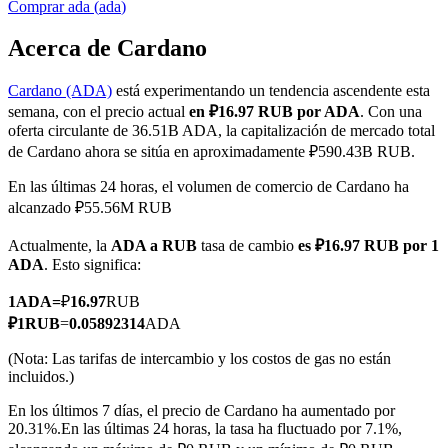
Comprar
ada
(
ada
)
Acerca de Cardano
Cardano (ADA)
está experimentando un tendencia ascendente esta
Futuros COIN-M
semana, con el precio actual
en ₽16.97 RUB por ADA
. Con una
Futuros de criptomonedas
oferta circulante de 36.51B ADA, la capitalización de mercado total
de Cardano ahora se sitúa en aproximadamente ₽590.43B RUB.
En las últimas 24 horas, el volumen de comercio de Cardano ha
TradFi
alcanzado ₽55.56M RUB
Derivados de acciones, divisas, metales preciosos y materias
Actualmente, la
ADA a RUB
tasa de cambio
es ₽16.97 RUB por 1
primas
ADA
. Esto significa:
1
ADA
=
₽
16.97
RUB
₽
1
RUB
=
0.05892314
ADA
(Nota: Las tarifas de intercambio y los costos de gas no están
incluidos.)
En los últimos 7 días, el precio de Cardano ha aumentado por
20.31%.
En las últimas 24 horas, la tasa ha fluctuado por 7.1%,