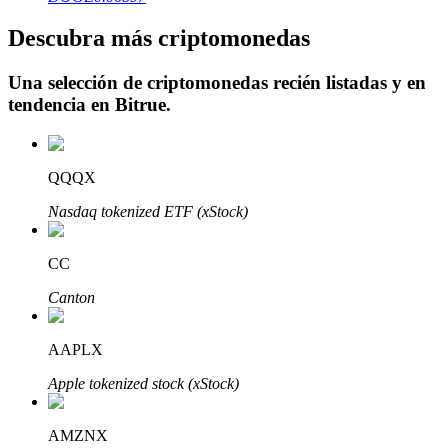
Descubra más criptomonedas
Una selección de criptomonedas recién listadas y en
tendencia en
Bitrue
.
Inversión automática
Obtenga ganancias a largo plazo e intereses flexibles
QQQX
Nasdaq tokenized ETF (xStock)
CC
Canton
Aprender Staking
AAPLX
Obtenga más información sobre cómo obtener ingresos pasivos
Apple tokenized stock (xStock)
Bitrue
AI
AMZNX