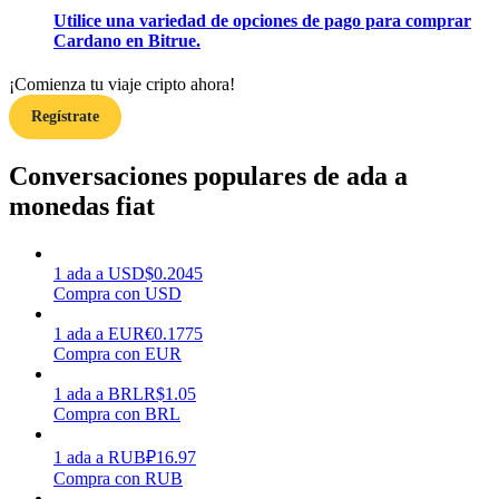
Utilice una variedad de opciones de pago para comprar
Cardano en Bitrue.
Earn
¡Comienza tu viaje cripto ahora!
Regístrate
Conversaciones populares de ada a
monedas fiat
1
ada
a
USD
$
0.2045
Compra con USD
Power Piggy
Gana recompensas competitivas diariamente
1
ada
a
EUR
€
0.1775
Compra con EUR
1
ada
a
BRL
R$
1.05
Compra con BRL
1
ada
a
RUB
₽
16.97
Compra con RUB