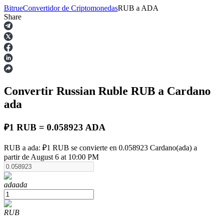
Bitrue
Convertidor de Criptomonedas
RUB
a
ADA
Share
Futuros
Convertir Russian Ruble
RUB
a Cardano
ada
₽1 RUB = 0.058923 ADA
Futuros del USDT
RUB a ada: ₽1 RUB se convierte en 0.058923 Cardano(ada) a
partir de August 6 at 10:00 PM
Futuros que utilizan USDT como garantía
ada
ada
RUB