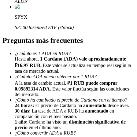
AEON
SPYX
SP500 tokenized ETF (xStock)
Preguntas más frecuentes
Referencia
Invita a un amigo para recibir recompensas en efectivo
¿Cuánto es 1 ADA en RUB?
Hasta ahora,
1 Cardano (ADA) vale aproximadamente
Deposit CASHCAT & Win
₽16.97 RUB.
Este valor se actualiza en tiempo real según la
tasa de mercado actual.
¿Cuánto ADA puedo obtener por 1 RUB?
A la tasa de cambio actual,
₽1 RUB puede comprar
0.05892314 ADA.
Este valor fluctúa según las condiciones
del mercado.
¿Cómo ha cambiado el precio de Cardano con el tiempo?
24 horas:
El precio de Cardano ha
aumentado
desde ayer.
30 días:
La tasa de ADA a RUB ha
aumentado
en
comparación con el mes pasado.
1 año:
Cardano ha visto un
disminución significativa de
precio
en el último año.
¿Cómo convertir ADA a RUB?
Deposit CASHCAT & Win