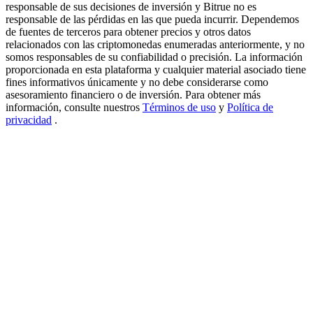
responsable de sus decisiones de inversión y Bitrue no es
New Listing Futures Fest
responsable de las pérdidas en las que pueda incurrir. Dependemos
de fuentes de terceros para obtener precios y otros datos
Trade New Futures, Win 200,000 USDT
relacionados con las criptomonedas enumeradas anteriormente, y no
somos responsables de su confiabilidad o precisión. La información
proporcionada en esta plataforma y cualquier material asociado tiene
fines informativos únicamente y no debe considerarse como
asesoramiento financiero o de inversión. Para obtener más
Crypto World Cup 2026: Grand Finale
información, consulte nuestros
Términos de uso
y
Política de
privacidad
.
77,777+3k Rewards
Más eventos
Gana premios y recompensas exclusivas