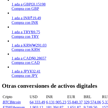
1
ada
a
GBP
£
0.15198
Compra con GBP
Staking
1
ada
a
INR
₹
19.49
Alta rentabilidad y acceso instantáneo
Compra con INR
1
ada
a
TRY
₺
9.75
Compra con TRY
1
ada
a
KRW
₩
291.03
Compra con KRW
1
ada
a
CAD
$
0.28657
Compra con CAD
Launchpool
1
ada
a
JPY
¥
32.41
Compra con JPY
Participación flexible para ganar tokens populares
Otras conversiones de activos digitales
Cripto
USD
INR
EUR
BRL
RU
BTC
Bitcoin
64,333.49
6,131,905.23
55,840.37
329,574.06
5,3
ETH
Ethereum
1,903.12
181,394.87
1,651.87
9,749.50
157