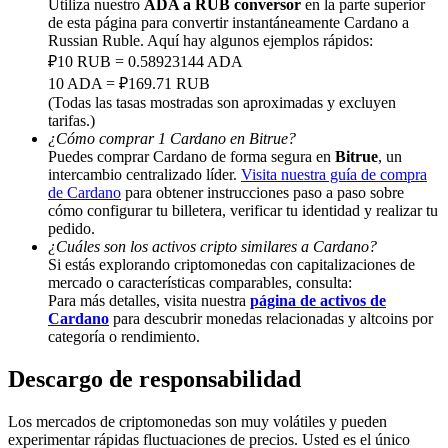
Utiliza nuestro
ADA a RUB conversor
en la parte superior
de esta página para convertir instantáneamente Cardano a
Share 500000 CASHCAT prize pool
Russian Ruble. Aquí hay algunos ejemplos rápidos:
₽10 RUB = 0.58923144 ADA
10 ADA = ₽169.71 RUB
(Todas las tasas mostradas son aproximadas y excluyen
Exclusive for BitMart Users
tarifas.)
¿Cómo comprar 1 Cardano en Bitrue?
Register & Trade to Win 500,000 USDT
Puedes comprar Cardano de forma segura en
Bitrue
, un
intercambio centralizado líder.
Visita nuestra guía de compra
de Cardano
para obtener instrucciones paso a paso sobre
cómo configurar tu billetera, verificar tu identidad y realizar tu
pedido.
Precious Metals Trading Carnival
¿Cuáles son los activos cripto similares a Cardano?
Si estás explorando criptomonedas con capitalizaciones de
Trade Gold & Silver · 33,333 USDT Bonus
mercado o características comparables, consulta:
Para más detalles, visita nuestra
página de activos de
Cardano
para descubrir monedas relacionadas y altcoins por
categoría o rendimiento.
USDT New User Exclusive 10% APR
Descargo de responsabilidad
USDT Flexible Staking | Daily Rewards
Los mercados de criptomonedas son muy volátiles y pueden
experimentar rápidas fluctuaciones de precios. Usted es el único