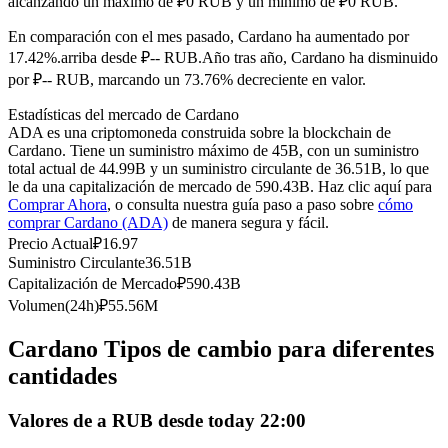
alcanzando un máximo de ₽0 RUB y un mínimo de ₽0 RUB.
Futuros del USDC
En comparación con el mes pasado, Cardano ha aumentado por
Futuros que utilizan USDC como garantía
17.42%.arriba desde ₽-- RUB.
Año tras año, Cardano ha disminuido
por ₽-- RUB, marcando un 73.76% decreciente en valor.
Estadísticas del mercado de Cardano
ADA es una criptomoneda construida sobre la blockchain de
Cardano. Tiene un suministro máximo de 45B, con un suministro
total actual de 44.99B y un suministro circulante de 36.51B, lo que
le da una capitalización de mercado de 590.43B. Haz clic aquí para
Comprar Ahora
, o consulta nuestra guía paso a paso sobre
cómo
comprar Cardano (ADA)
de manera segura y fácil.
Copiar Trading
Precio Actual
₽
16.97
Suministro Circulante
36.51B
Únete a los mejores traders
Capitalización de Mercado
₽
590.43B
Volumen(24h)
₽
55.56M
Cardano Tipos de cambio para diferentes
cantidades
Valores de a RUB desde today 22:00