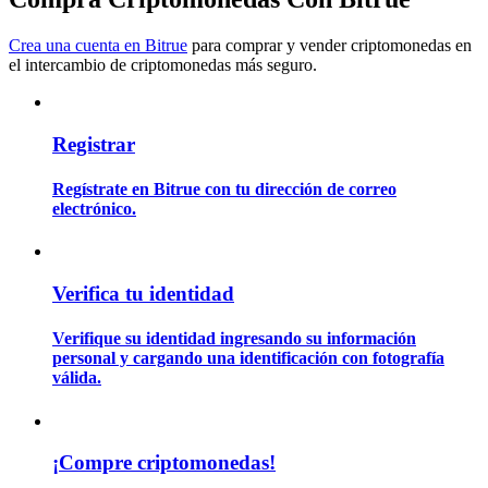
Crea una cuenta en Bitrue
para comprar y vender criptomonedas en
el intercambio de criptomonedas más seguro.
Guía
Guía de inicio de futuros
Registrar
Regístrate en Bitrue con tu dirección de correo
electrónico.
Verifica tu identidad
Estrategias comerciales
Verifique su identidad ingresando su información
personal y cargando una identificación con fotografía
Aprenda cómo mantenerse rentable
válida.
¡Compre criptomonedas!