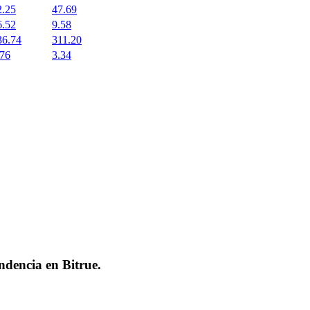
2.25
47.69
6.52
9.58
36.74
311.20
.76
3.34
endencia en
Bitrue
.