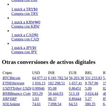
Earn
1
quick
a
TRY
₺
0
Compra con TRY
1
quick
a
KRW
₩
0
Compra con KRW
1
quick
a
CAD
$
0
Compra con CAD
1
quick
a
JPY
¥
0
Compra con JPY
Power Piggy
Otras conversiones de activos digitales
Gana recompensas competitivas diariamente
Cripto
USD
INR
EUR
BRL
R
BTC
Bitcoin
64,977.11
6,181,782.54
56,203.38
331,233.83
5
ETH
Ethereum
1,916.15
182,298.51
1,657.41
9,767.96
1
USDT
Tether USDt
0.99946
95.08
0.86451
5.09
8
BNB
Binance Coin
593.29
56,444.93
513.18
3,024.44
4
XRP
XRP
1.03
98.37
0.89444
5.27
8
SOL
Solana
74.61
7,098.54
64.53
380.35
6