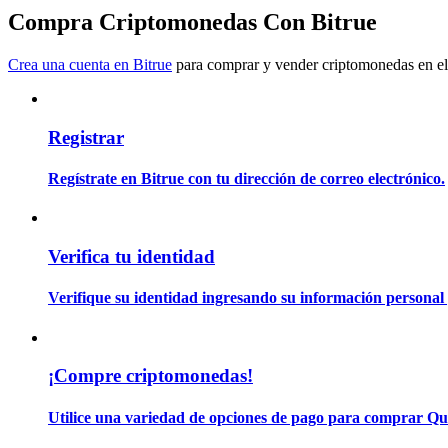
Conviértete en un Trader de Copia
Compra Criptomonedas Con Bitrue
Disfruta del reparto de beneficios y comisiones de copy trading
Crea una cuenta en Bitrue
para comprar y vender criptomonedas en el
Registrar
Regístrate en Bitrue con tu dirección de correo electrónico.
Información
Verifica tu identidad
Análisis de big data que incluye información comercial, etc.
Verifique su identidad ingresando su información personal 
¡Compre criptomonedas!
Utilice una variedad de opciones de pago para comprar Q