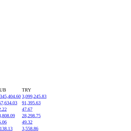
UB
TRY
,345,404.60
3,099,245.83
57,634.03
91,395.63
2.22
47.67
8,808.09
28,298.75
5.06
49.32
,138.13
3,558.86