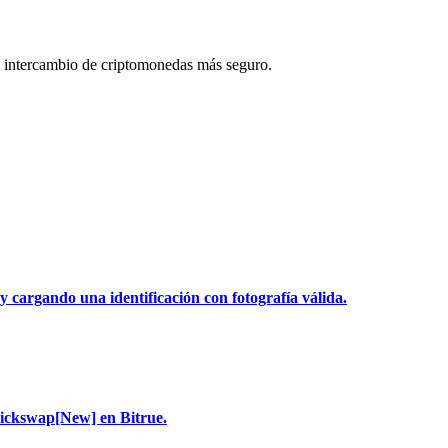
 intercambio de criptomonedas más seguro.
y cargando una identificación con fotografía válida.
uickswap[New] en Bitrue.