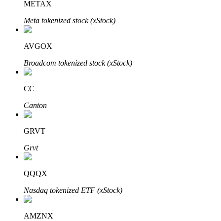
METAX
Meta tokenized stock (xStock)
Bloqueos BTR
AVGOX
Inversiones exclusivas para titulares de BTR
Broadcom tokenized stock (xStock)
CC
Canton
GRVT
Grvt
Préstamos
Servicio de préstamos respaldado por criptomonedas
QQQX
Nasdaq tokenized ETF (xStock)
AMZNX