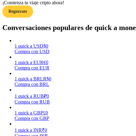
¡Comienza tu viaje cripto ahora!
Regístrate
Guía
Guía de inicio de futuros
Conversaciones populares de quick a moned
1
quick
a
USD
$
0
Compra con USD
1
quick
a
EUR
€
0
Compra con EUR
1
quick
a
BRL
R$
0
Compra con BRL
Estrategias comerciales
Aprenda cómo mantenerse rentable
1
quick
a
RUB
₽
0
Compra con RUB
1
quick
a
GBP
£
0
Compra con GBP
1
quick
a
INR
₹
0
Compra con INR