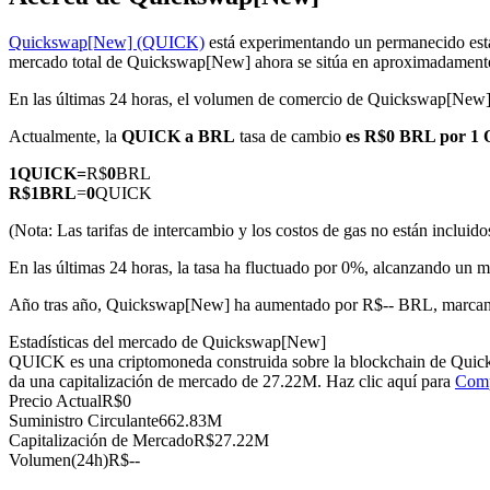
Quickswap[New] (QUICK)
está experimentando un permanecido esta
mercado total de Quickswap[New] ahora se sitúa en aproximadame
En las últimas 24 horas, el volumen de comercio de Quickswap[Ne
Futuros COIN-M
Actualmente, la
QUICK a BRL
tasa de cambio
es R$0 BRL por 1
Futuros de criptomonedas
1
QUICK
=
R$
0
BRL
R$
1
BRL
=
0
QUICK
TradFi
(Nota: Las tarifas de intercambio y los costos de gas no están incluido
Derivados de acciones, divisas, metales preciosos y materias pr
En las últimas 24 horas, la tasa ha fluctuado por 0%, alcanzando
Año tras año, Quickswap[New] ha aumentado por R$-- BRL, marcand
Estadísticas del mercado de Quickswap[New]
QUICK es una criptomoneda construida sobre la blockchain de Quicks
da una capitalización de mercado de 27.22M. Haz clic aquí para
Comp
Precio Actual
R$
0
Suministro Circulante
662.83M
Capitalización de Mercado
R$
27.22M
Volumen(24h)
R$
--
Futuros del USDC