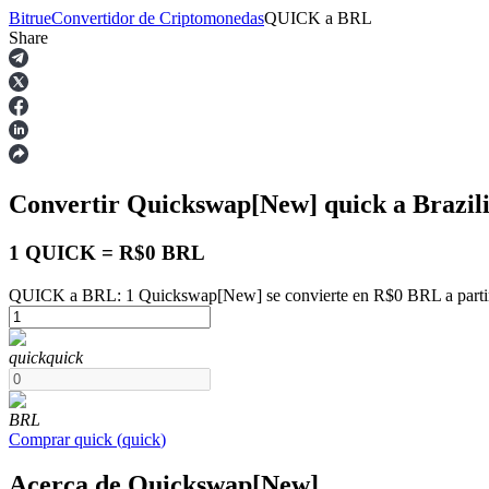
Bitrue
Convertidor de Criptomonedas
QUICK
a
BRL
Share
Futuros
Convertir Quickswap[New]
quick
a Brazil
1 QUICK = R$0 BRL
QUICK a BRL: 1 Quickswap[New] se convierte en R$0 BRL a partir
Futuros del USDT
quick
quick
Futuros que utilizan USDT como garantía
BRL
Comprar
quick
(
quick
)
Acerca de Quickswap[New]