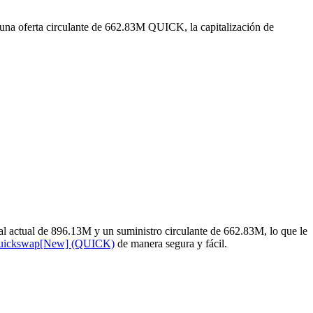
una oferta circulante de 662.83M QUICK, la capitalización de
 actual de 896.13M y un suministro circulante de 662.83M, lo que le
uickswap[New] (QUICK)
de manera segura y fácil.