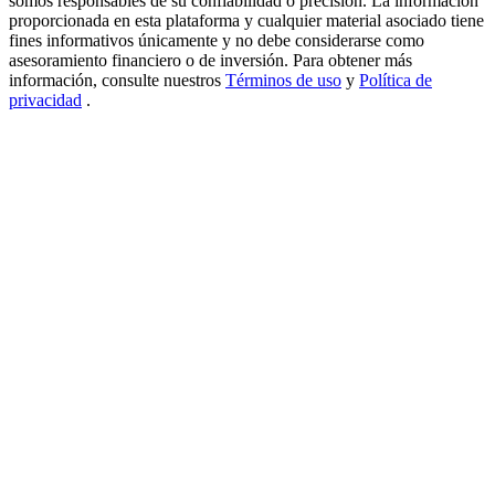
somos responsables de su confiabilidad o precisión. La información
proporcionada en esta plataforma y cualquier material asociado tiene
USDT New User Exclusive 10% APR
fines informativos únicamente y no debe considerarse como
asesoramiento financiero o de inversión. Para obtener más
USDT Flexible Staking | Daily Rewards
información, consulte nuestros
Términos de uso
y
Política de
privacidad
.
BTC New User Exclusive: 6.5% APR
BTC Flexible Staking | Daily Rewards
Más eventos
Gana premios y recompensas exclusivas