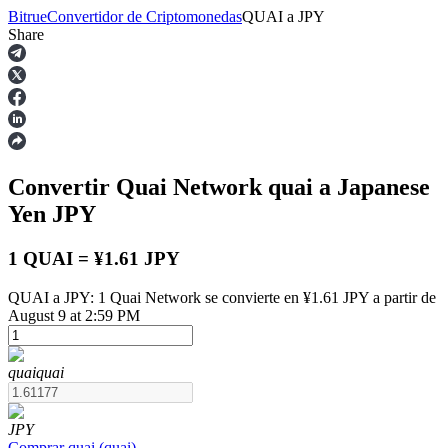
Bitrue
Convertidor de Criptomonedas
QUAI
a
JPY
Share
Futuros
Convertir Quai Network
quai
a Japanese
Yen
JPY
1 QUAI = ¥1.61 JPY
QUAI a JPY: 1 Quai Network se convierte en ¥1.61 JPY a partir de
Futuros del USDT
August 9 at 2:59 PM
Futuros que utilizan USDT como garantía
quai
quai
JPY
Comprar
quai
(
quai
)