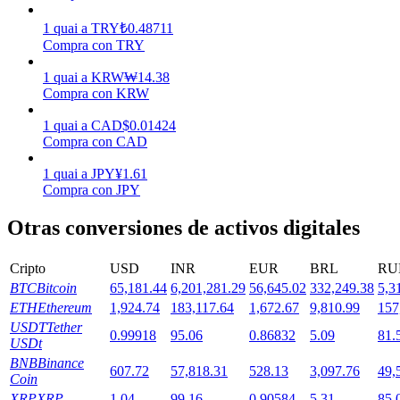
1
quai
a
TRY
₺
0.48711
Compra con TRY
Staking
1
quai
a
KRW
₩
14.38
Alta rentabilidad y acceso instantáneo
Compra con KRW
1
quai
a
CAD
$
0.01424
Compra con CAD
1
quai
a
JPY
¥
1.61
Compra con JPY
Otras conversiones de activos digitales
Launchpool
Cripto
USD
INR
EUR
BRL
RU
BTC
Bitcoin
65,181.44
6,201,281.29
56,645.02
332,249.38
5,3
Participación flexible para ganar tokens populares
ETH
Ethereum
1,924.74
183,117.64
1,672.67
9,810.99
157
USDT
Tether
0.99918
95.06
0.86832
5.09
81.
USDt
BNB
Binance
607.72
57,818.31
528.13
3,097.76
49,
Coin
XRP
XRP
1.04
99.16
0.90584
5.31
85.