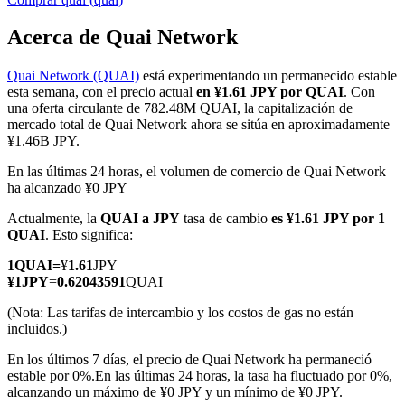
Acerca de Quai Network
Quai Network (QUAI)
está experimentando un permanecido estable
Futuros COIN-M
esta semana, con el precio actual
en ¥1.61 JPY por QUAI
. Con
una oferta circulante de 782.48M QUAI, la capitalización de
Futuros de criptomonedas
mercado total de Quai Network ahora se sitúa en aproximadamente
¥1.46B JPY.
En las últimas 24 horas, el volumen de comercio de Quai Network
TradFi
ha alcanzado ¥0 JPY
Derivados de acciones, divisas, metales preciosos y materias
Actualmente, la
QUAI a JPY
tasa de cambio
es ¥1.61 JPY por 1
primas
QUAI
. Esto significa:
1
QUAI
=
¥
1.61
JPY
¥
1
JPY
=
0.62043591
QUAI
(Nota: Las tarifas de intercambio y los costos de gas no están
incluidos.)
En los últimos 7 días, el precio de Quai Network ha permaneció
estable por 0%.
En las últimas 24 horas, la tasa ha fluctuado por 0%,
alcanzando un máximo de ¥0 JPY y un mínimo de ¥0 JPY.