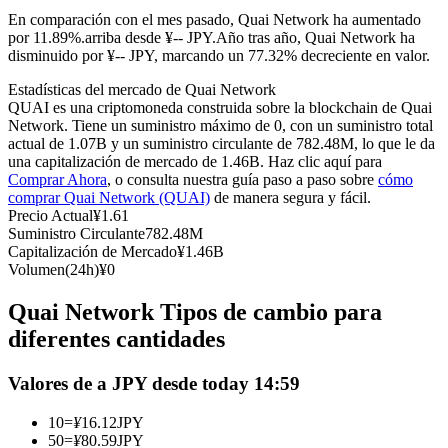
Futuros del USDC
En comparación con el mes pasado, Quai Network ha aumentado
por 11.89%.arriba desde ¥-- JPY.
Año tras año, Quai Network ha
Futuros que utilizan USDC como garantía
disminuido por ¥-- JPY, marcando un 77.32% decreciente en valor.
Estadísticas del mercado de Quai Network
QUAI es una criptomoneda construida sobre la blockchain de Quai
Network. Tiene un suministro máximo de 0, con un suministro total
actual de 1.07B y un suministro circulante de 782.48M, lo que le da
una capitalización de mercado de 1.46B. Haz clic aquí para
Comprar Ahora
, o consulta nuestra guía paso a paso sobre
cómo
comprar Quai Network (QUAI)
de manera segura y fácil.
Precio Actual
¥
1.61
Suministro Circulante
782.48M
Copiar Trading
Capitalización de Mercado
¥
1.46B
Volumen(24h)
¥
0
Únete a los mejores traders
Quai Network Tipos de cambio para
diferentes cantidades
Valores de a JPY desde today 14:59
10
=
¥
16.12
JPY
50
=
¥
80.59
JPY