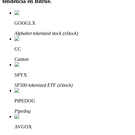
tendencia en
Bitrue
.
GOOGLX
Inversión automática
Alphabet tokenized stock (xStock)
Obtenga ganancias a largo plazo e intereses flexibles
CC
Canton
SPYX
SP500 tokenized ETF (xStock)
PIPEDOG
Aprender Staking
Pipedog
Obtenga más información sobre cómo obtener ingresos pasivos
Bitrue
AI
AVGOX