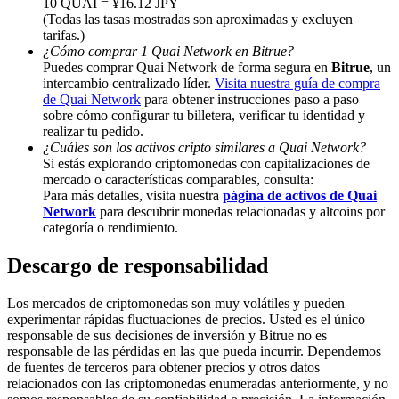
10 QUAI = ¥16.12 JPY
(Todas las tasas mostradas son aproximadas y excluyen
Deposit & Trade BTC to Share 25000 USDT prize pool!
tarifas.)
¿Cómo comprar 1 Quai Network en Bitrue?
Puedes comprar Quai Network de forma segura en
Bitrue
, un
intercambio centralizado líder.
Visita nuestra guía de compra
de Quai Network
para obtener instrucciones paso a paso
Deposit CASHCAT & Win
sobre cómo configurar tu billetera, verificar tu identidad y
Share 500000 CASHCAT prize pool
realizar tu pedido.
¿Cuáles son los activos cripto similares a Quai Network?
Si estás explorando criptomonedas con capitalizaciones de
mercado o características comparables, consulta:
Para más detalles, visita nuestra
página de activos de Quai
Exclusive for BitMart Users
Network
para descubrir monedas relacionadas y altcoins por
categoría o rendimiento.
Register & Trade to Win 500,000 USDT
Descargo de responsabilidad
Los mercados de criptomonedas son muy volátiles y pueden
Precious Metals Trading Carnival
experimentar rápidas fluctuaciones de precios. Usted es el único
responsable de sus decisiones de inversión y Bitrue no es
Trade Gold & Silver · 33,333 USDT Bonus
responsable de las pérdidas en las que pueda incurrir. Dependemos
de fuentes de terceros para obtener precios y otros datos
relacionados con las criptomonedas enumeradas anteriormente, y no