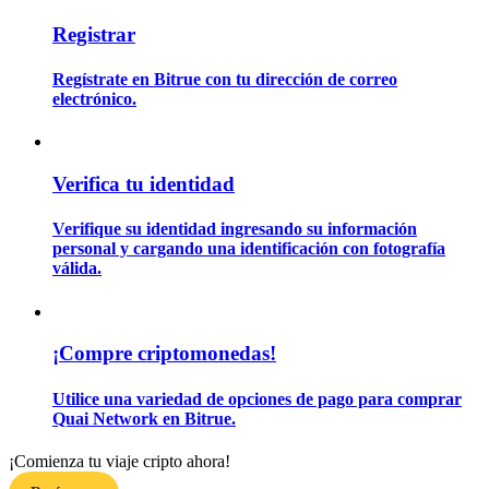
Registrar
Guía
Regístrate en Bitrue con tu dirección de correo
electrónico.
Guía de inicio de futuros
Verifica tu identidad
Verifique su identidad ingresando su información
personal y cargando una identificación con fotografía
válida.
Estrategias comerciales
¡Compre criptomonedas!
Aprenda cómo mantenerse rentable
Utilice una variedad de opciones de pago para comprar
Quai Network en Bitrue.
¡Comienza tu viaje cripto ahora!