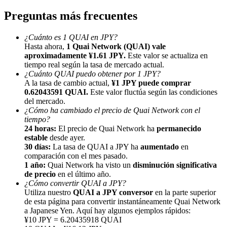
Preguntas más frecuentes
¿Cuánto es 1 QUAI en JPY?
Hasta ahora,
1 Quai Network (QUAI) vale
aproximadamente ¥1.61 JPY.
Este valor se actualiza en
tiempo real según la tasa de mercado actual.
Referencia
¿Cuánto QUAI puedo obtener por 1 JPY?
A la tasa de cambio actual,
¥1 JPY puede comprar
Invita a un amigo para recibir recompensas en efectivo
0.62043591 QUAI.
Este valor fluctúa según las condiciones
del mercado.
BTC Welcome Rewards
¿Cómo ha cambiado el precio de Quai Network con el
tiempo?
24 horas:
El precio de Quai Network ha
permanecido
estable
desde ayer.
30 días:
La tasa de QUAI a JPY ha
aumentado
en
comparación con el mes pasado.
1 año:
Quai Network ha visto un
disminución significativa
de precio
en el último año.
¿Cómo convertir QUAI a JPY?
Utiliza nuestro
QUAI a JPY conversor
en la parte superior
de esta página para convertir instantáneamente Quai Network
a Japanese Yen. Aquí hay algunos ejemplos rápidos:
¥10 JPY = 6.20435918 QUAI
BTC Welcome Rewards