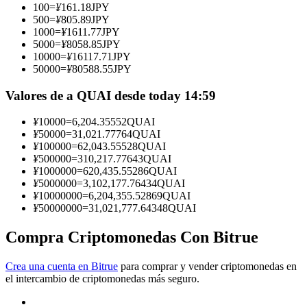
100
=
¥
161.18
JPY
500
=
¥
805.89
JPY
Conviértete en un Trader de Copia
1000
=
¥
1611.77
JPY
5000
=
¥
8058.85
JPY
Disfruta del reparto de beneficios y comisiones de copy trading
10000
=
¥
16117.71
JPY
50000
=
¥
80588.55
JPY
Valores de a QUAI desde today 14:59
¥
10000
=
6,204.35552
QUAI
¥
50000
=
31,021.77764
QUAI
¥
100000
=
62,043.55528
QUAI
¥
500000
=
310,217.77643
QUAI
¥
1000000
=
620,435.55286
QUAI
¥
5000000
=
3,102,177.76434
QUAI
Información
¥
10000000
=
6,204,355.52869
QUAI
¥
50000000
=
31,021,777.64348
QUAI
Análisis de big data que incluye información comercial, etc.
Compra Criptomonedas Con Bitrue
Crea una cuenta en Bitrue
para comprar y vender criptomonedas en
el intercambio de criptomonedas más seguro.