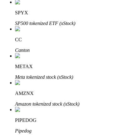
SPYX
SP500 tokenized ETF (xStock)
CC
Bitrue Partners
Canton
METAX
Meta tokenized stock (xStock)
AMZNX
Amazon tokenized stock (xStock)
Afiliados de Bitrue
¡Hasta un 65% de comisiones!
PIPEDOG
Pipedog