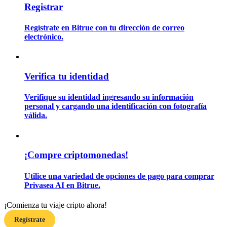
Registrar
Regístrate en Bitrue con tu dirección de correo
Guía
electrónico.
Guía de inicio de futuros
Verifica tu identidad
Verifique su identidad ingresando su información
personal y cargando una identificación con fotografía
válida.
Estrategias comerciales
¡Compre criptomonedas!
Aprenda cómo mantenerse rentable
Utilice una variedad de opciones de pago para comprar
Privasea AI en Bitrue.
¡Comienza tu viaje cripto ahora!
Regístrate