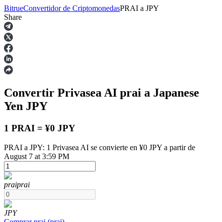
Bitrue
Convertidor de Criptomonedas
PRAI
a
JPY
Share
Futuros
Convertir Privasea AI
prai
a Japanese
Yen
JPY
1 PRAI = ¥0 JPY
PRAI a JPY: 1 Privasea AI se convierte en ¥0 JPY a partir de
Futuros del USDT
August 7 at 3:59 PM
Futuros que utilizan USDT como garantía
prai
prai
JPY
Comprar
prai
(
prai
)