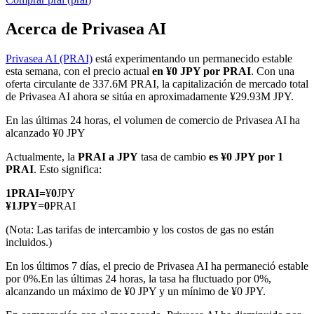
Acerca de Privasea AI
Privasea AI (PRAI)
está experimentando un permanecido estable
Futuros COIN-M
esta semana, con el precio actual
en ¥0 JPY por PRAI
. Con una
oferta circulante de 337.6M PRAI, la capitalización de mercado total
Futuros de criptomonedas
de Privasea AI ahora se sitúa en aproximadamente ¥29.93M JPY.
En las últimas 24 horas, el volumen de comercio de Privasea AI ha
alcanzado ¥0 JPY
TradFi
Actualmente, la
PRAI a JPY
tasa de cambio
es ¥0 JPY por 1
Derivados de acciones, divisas, metales preciosos y materias
PRAI
. Esto significa:
primas
1
PRAI
=
¥
0
JPY
¥
1
JPY
=
0
PRAI
(Nota: Las tarifas de intercambio y los costos de gas no están
incluidos.)
En los últimos 7 días, el precio de Privasea AI ha permaneció estable
por 0%.
En las últimas 24 horas, la tasa ha fluctuado por 0%,
alcanzando un máximo de ¥0 JPY y un mínimo de ¥0 JPY.