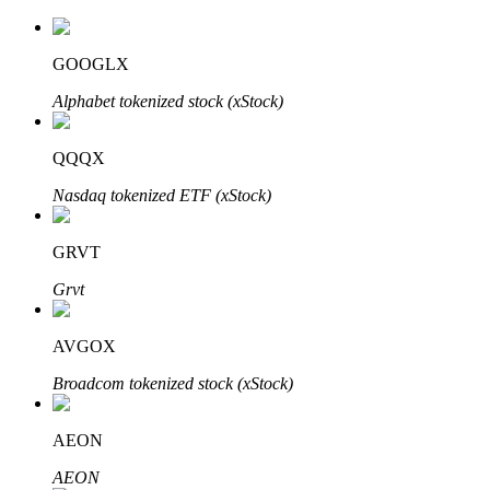
GOOGLX
Alphabet tokenized stock (xStock)
Inversión automática
Obtenga ganancias a largo plazo e intereses flexibles
QQQX
Nasdaq tokenized ETF (xStock)
GRVT
Grvt
AVGOX
Aprender Staking
Broadcom tokenized stock (xStock)
Obtenga más información sobre cómo obtener ingresos pasivos
AEON
Bitrue
AI
AEON