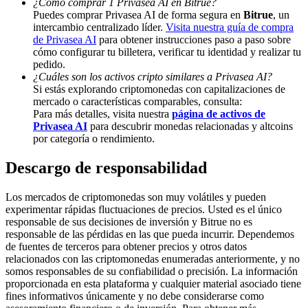
¿Cómo comprar 1 Privasea AI en Bitrue?
Puedes comprar Privasea AI de forma segura en
Bitrue
, un
Deposit & Trade BTC to Share 25000 USDT prize pool!
intercambio centralizado líder.
Visita nuestra guía de compra
de Privasea AI
para obtener instrucciones paso a paso sobre
cómo configurar tu billetera, verificar tu identidad y realizar tu
pedido.
¿Cuáles son los activos cripto similares a Privasea AI?
Deposit CASHCAT & Win
Si estás explorando criptomonedas con capitalizaciones de
Share 500000 CASHCAT prize pool
mercado o características comparables, consulta:
Para más detalles, visita nuestra
página de activos de
Privasea AI
para descubrir monedas relacionadas y altcoins
por categoría o rendimiento.
Exclusive for BitMart Users
Descargo de responsabilidad
Register & Trade to Win 500,000 USDT
Los mercados de criptomonedas son muy volátiles y pueden
experimentar rápidas fluctuaciones de precios. Usted es el único
responsable de sus decisiones de inversión y Bitrue no es
responsable de las pérdidas en las que pueda incurrir. Dependemos
Precious Metals Trading Carnival
de fuentes de terceros para obtener precios y otros datos
relacionados con las criptomonedas enumeradas anteriormente, y no
Trade Gold & Silver · 33,333 USDT Bonus
somos responsables de su confiabilidad o precisión. La información
proporcionada en esta plataforma y cualquier material asociado tiene
fines informativos únicamente y no debe considerarse como