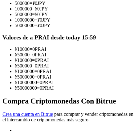
500000
=
¥
0
JPY
1000000
=
¥
0
JPY
Conviértete en un Trader de Copia
5000000
=
¥
0
JPY
10000000
=
¥
0
JPY
Disfruta del reparto de beneficios y comisiones de copy trading
50000000
=
¥
0
JPY
Valores de a PRAI desde today 15:59
¥
10000
=
0
PRAI
¥
50000
=
0
PRAI
¥
100000
=
0
PRAI
¥
500000
=
0
PRAI
¥
1000000
=
0
PRAI
¥
5000000
=
0
PRAI
¥
10000000
=
0
PRAI
Información
¥
50000000
=
0
PRAI
Análisis de big data que incluye información comercial, etc.
Compra Criptomonedas Con Bitrue
Crea una cuenta en Bitrue
para comprar y vender criptomonedas en
el intercambio de criptomonedas más seguro.