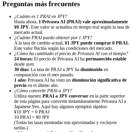
Preguntas más frecuentes
¿Cuánto es 1 PRAI en JPY?
Hasta ahora,
1 Privasea AI (PRAI) vale aproximadamente
¥0 JPY.
Este valor se actualiza en tiempo real según la tasa de
mercado actual.
¿Cuánto PRAI puedo obtener por 1 JPY?
Referencia
A la tasa de cambio actual,
¥1 JPY puede comprar 0 PRAI.
Este valor fluctúa según las condiciones del mercado.
Invita a un amigo para recibir recompensas en efectivo
¿Cómo ha cambiado el precio de Privasea AI con el tiempo?
24 horas:
El precio de Privasea AI ha
permanecido estable
BTC Welcome Rewards
desde ayer.
30 días:
La tasa de PRAI a JPY ha
disminuido
en
comparación con el mes pasado.
1 año:
Privasea AI ha visto un
disminución significativa de
precio
en el último año.
¿Cómo convertir PRAI a JPY?
Utiliza nuestro
PRAI a JPY conversor
en la parte superior
de esta página para convertir instantáneamente Privasea AI a
Japanese Yen. Aquí hay algunos ejemplos rápidos:
¥10 JPY = 0 PRAI
10 PRAI = ¥0 JPY
(Todas las tasas mostradas son aproximadas y excluyen
tarifas.)
BTC Welcome Rewards