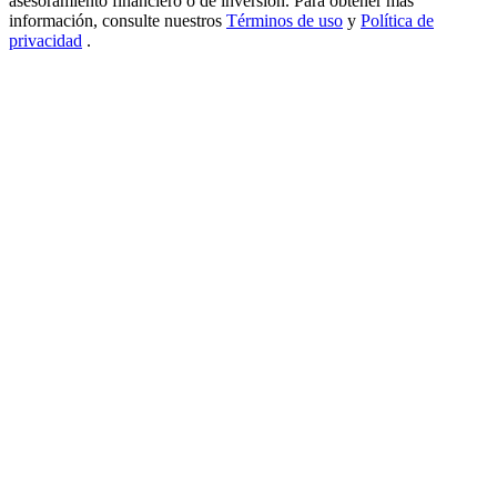
asesoramiento financiero o de inversión. Para obtener más
información, consulte nuestros
Términos de uso
y
Política de
USDT New User Exclusive 10% APR
privacidad
.
USDT Flexible Staking | Daily Rewards
BTC New User Exclusive: 6.5% APR
BTC Flexible Staking | Daily Rewards
Más eventos
Gana premios y recompensas exclusivas