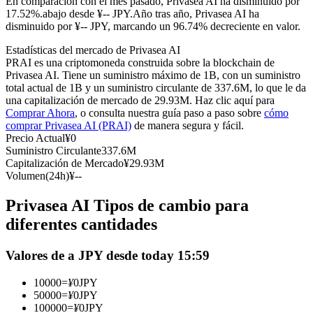
En comparación con el mes pasado, Privasea AI ha disminuido por
Futuros del USDC
17.52%.abajo desde ¥-- JPY.
Año tras año, Privasea AI ha
disminuido por ¥-- JPY, marcando un 96.74% decreciente en valor.
Futuros que utilizan USDC como garantía
Estadísticas del mercado de Privasea AI
PRAI es una criptomoneda construida sobre la blockchain de
Privasea AI. Tiene un suministro máximo de 1B, con un suministro
total actual de 1B y un suministro circulante de 337.6M, lo que le da
una capitalización de mercado de 29.93M. Haz clic aquí para
Comprar Ahora
, o consulta nuestra guía paso a paso sobre
cómo
comprar Privasea AI (PRAI)
de manera segura y fácil.
Precio Actual
¥
0
Suministro Circulante
337.6M
Capitalización de Mercado
¥
29.93M
Copiar Trading
Volumen(24h)
¥
--
Únete a los mejores traders
Privasea AI Tipos de cambio para
diferentes cantidades
Valores de a JPY desde today 15:59
10000
=
¥
0
JPY
50000
=
¥
0
JPY
100000
=
¥
0
JPY