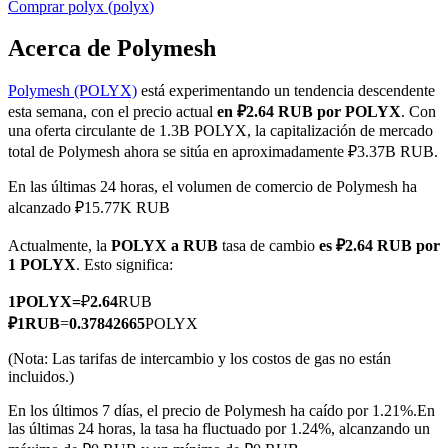
Comprar
polyx
(
polyx
)
Acerca de Polymesh
Polymesh (POLYX)
está experimentando un tendencia descendente
Futuros COIN-M
esta semana, con el precio actual
en ₽2.64 RUB por POLYX
. Con
Futuros de criptomonedas
una oferta circulante de 1.3B POLYX, la capitalización de mercado
total de Polymesh ahora se sitúa en aproximadamente ₽3.37B RUB.
En las últimas 24 horas, el volumen de comercio de Polymesh ha
TradFi
alcanzado ₽15.77K RUB
Derivados de acciones, divisas, metales preciosos y materias
Actualmente, la
POLYX a RUB
tasa de cambio
es ₽2.64 RUB por
primas
1 POLYX
. Esto significa:
1
POLYX
=
₽
2.64
RUB
₽
1
RUB
=
0.37842665
POLYX
(Nota: Las tarifas de intercambio y los costos de gas no están
incluidos.)
En los últimos 7 días, el precio de Polymesh ha caído por 1.21%.
En
las últimas 24 horas, la tasa ha fluctuado por 1.24%, alcanzando un