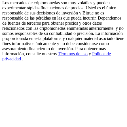
Los mercados de criptomonedas son muy volátiles y pueden
New Listing Futures Fest
experimentar rápidas fluctuaciones de precios. Usted es el único
responsable de sus decisiones de inversión y Bitrue no es
Trade New Futures, Win 200,000 USDT
responsable de las pérdidas en las que pueda incurrir. Dependemos
de fuentes de terceros para obtener precios y otros datos
relacionados con las criptomonedas enumeradas anteriormente, y no
somos responsables de su confiabilidad o precisión. La información
proporcionada en esta plataforma y cualquier material asociado tiene
Crypto World Cup 2026: Grand Finale
fines informativos únicamente y no debe considerarse como
asesoramiento financiero o de inversión. Para obtener más
77,777+3k Rewards
información, consulte nuestros
Términos de uso
y
Política de
privacidad
.
Más eventos
Gana premios y recompensas exclusivas