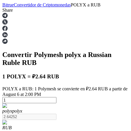
Bitrue
Convertidor de Criptomonedas
POLYX
a
RUB
Share
Futuros
Convertir Polymesh
polyx
a Russian
Ruble
RUB
1 POLYX = ₽2.64 RUB
Futuros del USDT
POLYX a RUB: 1 Polymesh se convierte en ₽2.64 RUB a partir de
August 6 at 2:00 PM
Futuros que utilizan USDT como garantía
polyx
polyx
RUB