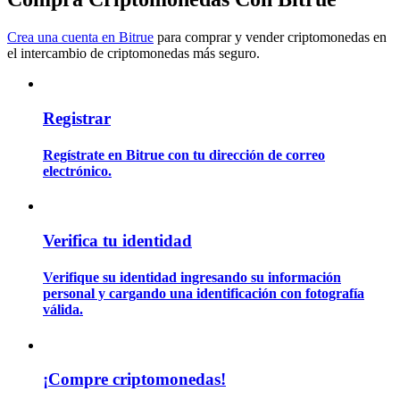
Crea una cuenta en Bitrue
para comprar y vender criptomonedas en
el intercambio de criptomonedas más seguro.
Guía
Guía de inicio de futuros
Registrar
Regístrate en Bitrue con tu dirección de correo
electrónico.
Verifica tu identidad
Estrategias comerciales
Verifique su identidad ingresando su información
personal y cargando una identificación con fotografía
Aprenda cómo mantenerse rentable
válida.
¡Compre criptomonedas!