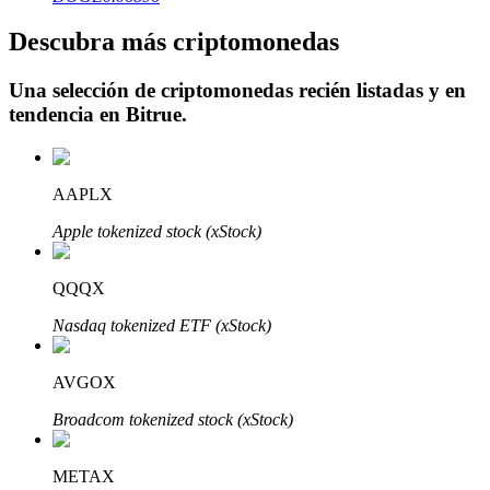
Descubra más criptomonedas
Una selección de criptomonedas recién listadas y en
tendencia en
Bitrue
.
Inversión automática
Obtenga ganancias a largo plazo e intereses flexibles
AAPLX
Apple tokenized stock (xStock)
QQQX
Nasdaq tokenized ETF (xStock)
Aprender Staking
AVGOX
Obtenga más información sobre cómo obtener ingresos pasivos
Broadcom tokenized stock (xStock)
Bitrue
AI
METAX