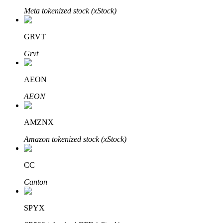
Meta tokenized stock (xStock)
GRVT
Grvt
Bitrue Partners
AEON
AEON
AMZNX
Amazon tokenized stock (xStock)
CC
Afiliados de Bitrue
Canton
¡Hasta un 65% de comisiones!
SPYX