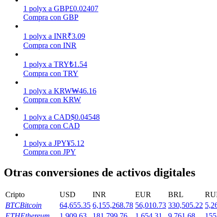
1
polyx
a
GBP
£
0.02407
Compra con GBP
Staking
1
polyx
a
INR
₹
3.09
Alta rentabilidad y acceso instantáneo
Compra con INR
1
polyx
a
TRY
₺
1.54
Compra con TRY
1
polyx
a
KRW
₩
46.16
Compra con KRW
1
polyx
a
CAD
$
0.04548
Compra con CAD
Launchpool
1
polyx
a
JPY
¥
5.12
Compra con JPY
Participación flexible para ganar tokens populares
Otras conversiones de activos digitales
Cripto
USD
INR
EUR
BRL
RU
BTC
Bitcoin
64,655.35
6,155,268.78
56,010.73
330,505.22
5,2
ETH
Ethereum
1,909.63
181,799.76
1,654.31
9,761.68
155