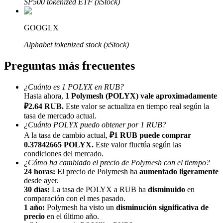
SP500 tokenized ETF (xStock)
GOOGLX
Alphabet tokenized stock (xStock)
Preguntas más frecuentes
Referencia
Invita a un amigo para recibir recompensas en efectivo
¿Cuánto es 1 POLYX en RUB?
Hasta ahora,
1 Polymesh (POLYX) vale aproximadamente
Deposit CASHCAT & Win
₽2.64 RUB.
Este valor se actualiza en tiempo real según la
tasa de mercado actual.
¿Cuánto POLYX puedo obtener por 1 RUB?
A la tasa de cambio actual,
₽1 RUB puede comprar
0.37842665 POLYX.
Este valor fluctúa según las
condiciones del mercado.
¿Cómo ha cambiado el precio de Polymesh con el tiempo?
24 horas:
El precio de Polymesh ha
aumentado ligeramente
desde ayer.
30 días:
La tasa de POLYX a RUB ha
disminuido
en
comparación con el mes pasado.
1 año:
Polymesh ha visto un
disminución significativa de
precio
en el último año.
Deposit CASHCAT & Win