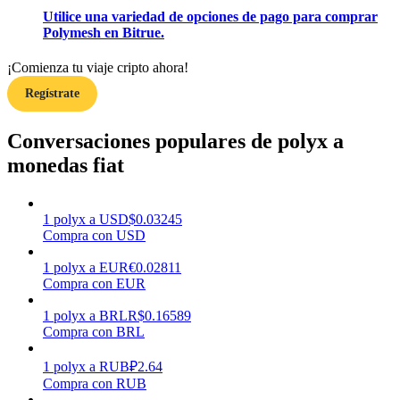
Utilice una variedad de opciones de pago para comprar
Polymesh en Bitrue.
Earn
¡Comienza tu viaje cripto ahora!
Regístrate
Conversaciones populares de polyx a
monedas fiat
1
polyx
a
USD
$
0.03245
Compra con USD
Power Piggy
Gana recompensas competitivas diariamente
1
polyx
a
EUR
€
0.02811
Compra con EUR
1
polyx
a
BRL
R$
0.16589
Compra con BRL
1
polyx
a
RUB
₽
2.64
Compra con RUB