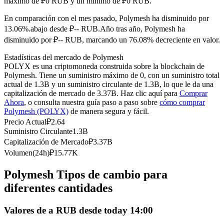
máximo de ₽0 RUB y un mínimo de ₽0 RUB.
Futuros del USDC
En comparación con el mes pasado, Polymesh ha disminuido por
Futuros que utilizan USDC como garantía
13.06%.abajo desde ₽-- RUB.
Año tras año, Polymesh ha
disminuido por ₽-- RUB, marcando un 76.08% decreciente en valor.
Estadísticas del mercado de Polymesh
POLYX es una criptomoneda construida sobre la blockchain de
Polymesh. Tiene un suministro máximo de 0, con un suministro total
actual de 1.3B y un suministro circulante de 1.3B, lo que le da una
capitalización de mercado de 3.37B. Haz clic aquí para
Comprar
Ahora
, o consulta nuestra guía paso a paso sobre
cómo comprar
Polymesh (POLYX)
de manera segura y fácil.
Copiar Trading
Precio Actual
₽
2.64
Suministro Circulante
1.3B
Únete a los mejores traders
Capitalización de Mercado
₽
3.37B
Volumen(24h)
₽
15.77K
Polymesh Tipos de cambio para
diferentes cantidades
Valores de a RUB desde today 14:00