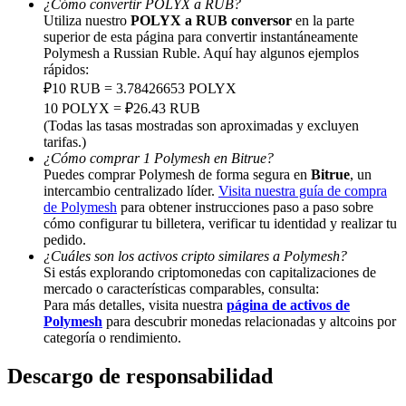
¿Cómo convertir POLYX a RUB?
Utiliza nuestro
POLYX a RUB conversor
en la parte
Share 500000 CASHCAT prize pool
superior de esta página para convertir instantáneamente
Polymesh a Russian Ruble. Aquí hay algunos ejemplos
rápidos:
₽10 RUB = 3.78426653 POLYX
Exclusive for BitMart Users
10 POLYX = ₽26.43 RUB
(Todas las tasas mostradas son aproximadas y excluyen
Register & Trade to Win 500,000 USDT
tarifas.)
¿Cómo comprar 1 Polymesh en Bitrue?
Puedes comprar Polymesh de forma segura en
Bitrue
, un
intercambio centralizado líder.
Visita nuestra guía de compra
de Polymesh
para obtener instrucciones paso a paso sobre
Precious Metals Trading Carnival
cómo configurar tu billetera, verificar tu identidad y realizar tu
pedido.
Trade Gold & Silver · 33,333 USDT Bonus
¿Cuáles son los activos cripto similares a Polymesh?
Si estás explorando criptomonedas con capitalizaciones de
mercado o características comparables, consulta:
Para más detalles, visita nuestra
página de activos de
USDT New User Exclusive 10% APR
Polymesh
para descubrir monedas relacionadas y altcoins por
categoría o rendimiento.
USDT Flexible Staking | Daily Rewards
Descargo de responsabilidad