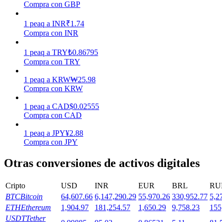
Compra con GBP
1
peaq
a
INR
₹
1.74
Staking
Compra con INR
Alta rentabilidad y acceso instantáneo
1
peaq
a
TRY
₺
0.86795
Compra con TRY
1
peaq
a
KRW
₩
25.98
Compra con KRW
1
peaq
a
CAD
$
0.02555
Compra con CAD
1
peaq
a
JPY
¥
2.88
Compra con JPY
Launchpool
Otras conversiones de activos digitales
Participación flexible para ganar tokens populares
Cripto
USD
INR
EUR
BRL
RU
BTC
Bitcoin
64,607.66
6,147,290.29
55,970.26
330,952.77
5,2
ETH
Ethereum
1,904.97
181,254.57
1,650.29
9,758.23
155
USDT
Tether