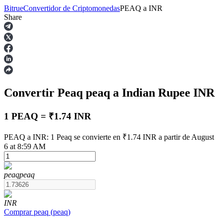
Bitrue
Convertidor de Criptomonedas
PEAQ
a
INR
Share
Futuros
Convertir Peaq
peaq
a Indian Rupee
INR
1 PEAQ = ₹1.74 INR
PEAQ a INR: 1 Peaq se convierte en ₹1.74 INR a partir de August
6 at 8:59 AM
Futuros del USDT
Futuros que utilizan USDT como garantía
peaq
peaq
INR
Comprar
peaq
(
peaq
)