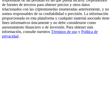
responsable de las pérdidas en las que pueda incurrir. Dependemos
de fuentes de terceros para obtener precios y otros datos
New Listing Futures Fest
relacionados con las criptomonedas enumeradas anteriormente, y no
somos responsables de su confiabilidad o precisión. La información
Trade New Futures, Win 200,000 USDT
proporcionada en esta plataforma y cualquier material asociado tiene
fines informativos únicamente y no debe considerarse como
asesoramiento financiero o de inversión. Para obtener más
información, consulte nuestros
Términos de uso
y
Política de
Crypto World Cup 2026: Grand Finale
privacidad
.
77,777+3k Rewards
Más eventos
Gana premios y recompensas exclusivas