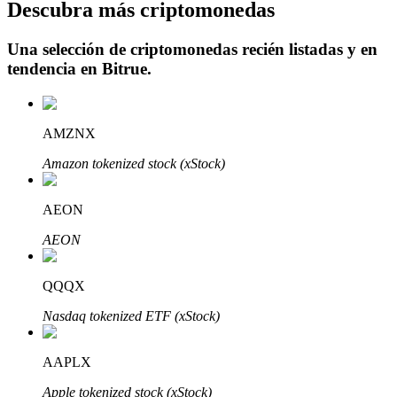
Descubra más criptomonedas
Una selección de criptomonedas recién listadas y en
tendencia en
Bitrue
.
Inversión automática
Obtenga ganancias a largo plazo e intereses flexibles
AMZNX
Amazon tokenized stock (xStock)
AEON
AEON
QQQX
Aprender Staking
Nasdaq tokenized ETF (xStock)
Obtenga más información sobre cómo obtener ingresos pasivos
AAPLX
Bitrue
AI
Apple tokenized stock (xStock)