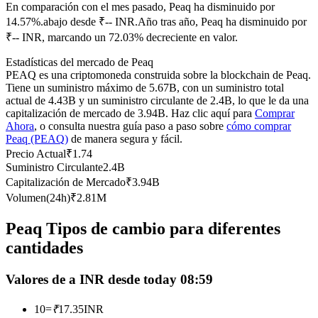
Futuros del USDC
En comparación con el mes pasado, Peaq ha disminuido por
14.57%.abajo desde ₹-- INR.
Año tras año, Peaq ha disminuido por
Futuros que utilizan USDC como garantía
₹-- INR, marcando un 72.03% decreciente en valor.
Estadísticas del mercado de Peaq
PEAQ es una criptomoneda construida sobre la blockchain de Peaq.
Tiene un suministro máximo de 5.67B, con un suministro total
actual de 4.43B y un suministro circulante de 2.4B, lo que le da una
capitalización de mercado de 3.94B. Haz clic aquí para
Comprar
Ahora
, o consulta nuestra guía paso a paso sobre
cómo comprar
Peaq (PEAQ)
de manera segura y fácil.
Precio Actual
₹
1.74
Suministro Circulante
2.4B
Copiar Trading
Capitalización de Mercado
₹
3.94B
Únete a los mejores traders
Volumen(24h)
₹
2.81M
Peaq Tipos de cambio para diferentes
cantidades
Valores de a INR desde today 08:59
10
=
₹
17.35
INR