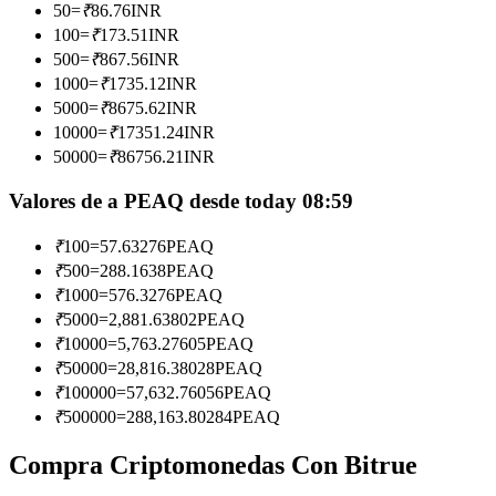
50
=
₹
86.76
INR
100
=
₹
173.51
INR
Conviértete en un Trader de Copia
500
=
₹
867.56
INR
Disfruta del reparto de beneficios y comisiones de copy trading
1000
=
₹
1735.12
INR
5000
=
₹
8675.62
INR
10000
=
₹
17351.24
INR
50000
=
₹
86756.21
INR
Valores de a PEAQ desde today 08:59
₹
100
=
57.63276
PEAQ
₹
500
=
288.1638
PEAQ
₹
1000
=
576.3276
PEAQ
Información
₹
5000
=
2,881.63802
PEAQ
Análisis de big data que incluye información comercial, etc.
₹
10000
=
5,763.27605
PEAQ
₹
50000
=
28,816.38028
PEAQ
₹
100000
=
57,632.76056
PEAQ
₹
500000
=
288,163.80284
PEAQ
Compra Criptomonedas Con Bitrue