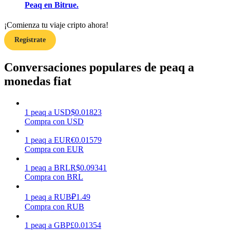
Peaq en Bitrue.
¡Comienza tu viaje cripto ahora!
Earn
Regístrate
Conversaciones populares de peaq a
monedas fiat
1
peaq
a
USD
$
0.01823
Compra con USD
Power Piggy
1
peaq
a
EUR
€
0.01579
Compra con EUR
Gana recompensas competitivas diariamente
1
peaq
a
BRL
R$
0.09341
Compra con BRL
1
peaq
a
RUB
₽
1.49
Compra con RUB
1
peaq
a
GBP
£
0.01354