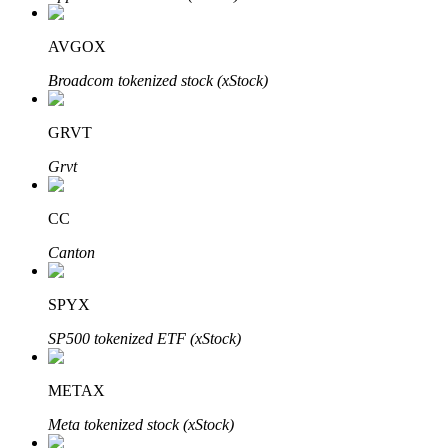
AVGOX
Broadcom tokenized stock (xStock)
GRVT
Bitrue Partners
Grvt
CC
Canton
SPYX
SP500 tokenized ETF (xStock)
Afiliados de Bitrue
¡Hasta un 65% de comisiones!
METAX
Meta tokenized stock (xStock)