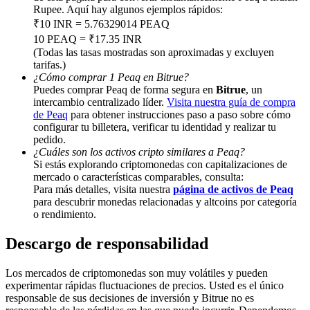
Rupee. Aquí hay algunos ejemplos rápidos:
Share 500000 CASHCAT prize pool
₹10 INR = 5.76329014 PEAQ
10 PEAQ = ₹17.35 INR
(Todas las tasas mostradas son aproximadas y excluyen
tarifas.)
¿Cómo comprar 1 Peaq en Bitrue?
Exclusive for BitMart Users
Puedes comprar Peaq de forma segura en
Bitrue
, un
Register & Trade to Win 500,000 USDT
intercambio centralizado líder.
Visita nuestra guía de compra
de Peaq
para obtener instrucciones paso a paso sobre cómo
configurar tu billetera, verificar tu identidad y realizar tu
pedido.
¿Cuáles son los activos cripto similares a Peaq?
Precious Metals Trading Carnival
Si estás explorando criptomonedas con capitalizaciones de
mercado o características comparables, consulta:
Trade Gold & Silver · 33,333 USDT Bonus
Para más detalles, visita nuestra
página de activos de Peaq
para descubrir monedas relacionadas y altcoins por categoría
o rendimiento.
Descargo de responsabilidad
USDT New User Exclusive 10% APR
USDT Flexible Staking | Daily Rewards
Los mercados de criptomonedas son muy volátiles y pueden
experimentar rápidas fluctuaciones de precios. Usted es el único
responsable de sus decisiones de inversión y Bitrue no es