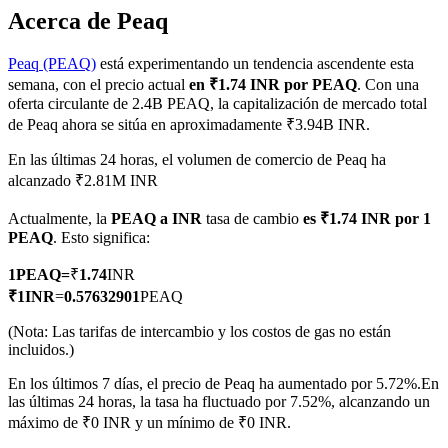
Acerca de Peaq
Peaq (PEAQ)
está experimentando un tendencia ascendente esta
semana, con el precio actual
en ₹1.74 INR por PEAQ
. Con una
Futuros COIN-M
oferta circulante de 2.4B PEAQ, la capitalización de mercado total
de Peaq ahora se sitúa en aproximadamente ₹3.94B INR.
Futuros de criptomonedas
En las últimas 24 horas, el volumen de comercio de Peaq ha
alcanzado ₹2.81M INR
TradFi
Actualmente, la
PEAQ a INR
tasa de cambio
es ₹1.74 INR por 1
Derivados de acciones, divisas, metales preciosos y materias
PEAQ
. Esto significa:
primas
1
PEAQ
=
₹
1.74
INR
₹
1
INR
=
0.57632901
PEAQ
(Nota: Las tarifas de intercambio y los costos de gas no están
incluidos.)
En los últimos 7 días, el precio de Peaq ha aumentado por 5.72%.
En
las últimas 24 horas, la tasa ha fluctuado por 7.52%, alcanzando un
máximo de ₹0 INR y un mínimo de ₹0 INR.