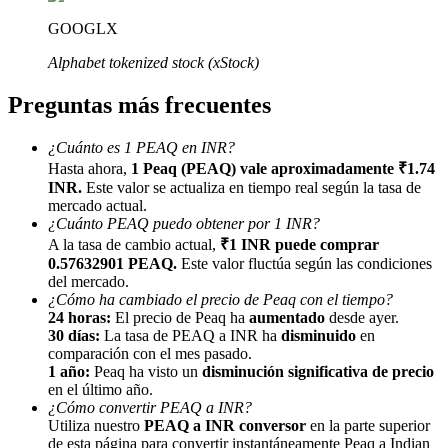
GOOGLX
Alphabet tokenized stock (xStock)
Preguntas más frecuentes
Referencia
¿Cuánto es 1 PEAQ en INR?
Invita a un amigo para recibir recompensas en efectivo
Hasta ahora,
1 Peaq (PEAQ) vale aproximadamente ₹1.74
INR.
Este valor se actualiza en tiempo real según la tasa de
Deposit CASHCAT & Win
mercado actual.
¿Cuánto PEAQ puedo obtener por 1 INR?
A la tasa de cambio actual,
₹1 INR puede comprar
0.57632901 PEAQ.
Este valor fluctúa según las condiciones
del mercado.
¿Cómo ha cambiado el precio de Peaq con el tiempo?
24 horas:
El precio de Peaq ha
aumentado
desde ayer.
30 días:
La tasa de PEAQ a INR ha
disminuido
en
comparación con el mes pasado.
1 año:
Peaq ha visto un
disminución significativa de precio
en el último año.
¿Cómo convertir PEAQ a INR?
Utiliza nuestro
PEAQ a INR conversor
en la parte superior
Deposit CASHCAT & Win
de esta página para convertir instantáneamente Peaq a Indian