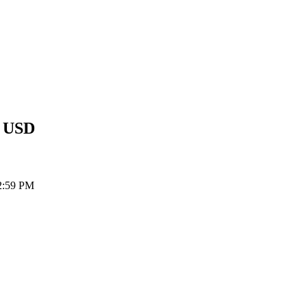
r
USD
 2:59 PM