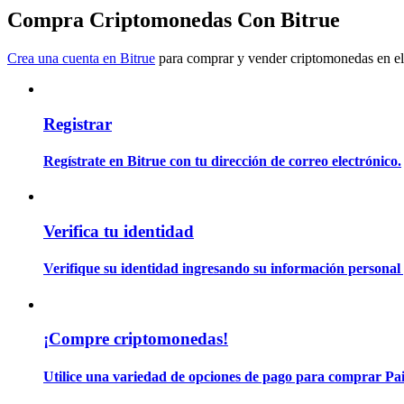
Conviértete en un Trader de Copia
Compra Criptomonedas Con Bitrue
Disfruta del reparto de beneficios y comisiones de copy trading
Crea una cuenta en Bitrue
para comprar y vender criptomonedas en el
Registrar
Regístrate en Bitrue con tu dirección de correo electrónico.
Información
Verifica tu identidad
Análisis de big data que incluye información comercial, etc.
Verifique su identidad ingresando su información personal 
¡Compre criptomonedas!
Utilice una variedad de opciones de pago para comprar Pai