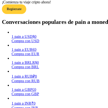
¡Comienza tu viaje cripto ahora!
Regístrate
Guía
Guía de inicio de futuros
Conversaciones populares de pain a moneda
1
pain
a
USD
$
0
Compra con USD
1
pain
a
EUR
€
0
Compra con EUR
1
pain
a
BRL
R$
0
Compra con BRL
Estrategias comerciales
Aprenda cómo mantenerse rentable
1
pain
a
RUB
₽
0
Compra con RUB
1
pain
a
GBP
£
0
Compra con GBP
1
pain
a
INR
₹
0
Compra con INR