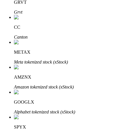
GRVT
Grvt
Bloqueos BTR
CC
Inversiones exclusivas para titulares de BTR
Canton
METAX
Meta tokenized stock (xStock)
AMZNX
Amazon tokenized stock (xStock)
Préstamos
Servicio de préstamos respaldado por criptomonedas
GOOGLX
Alphabet tokenized stock (xStock)
SPYX