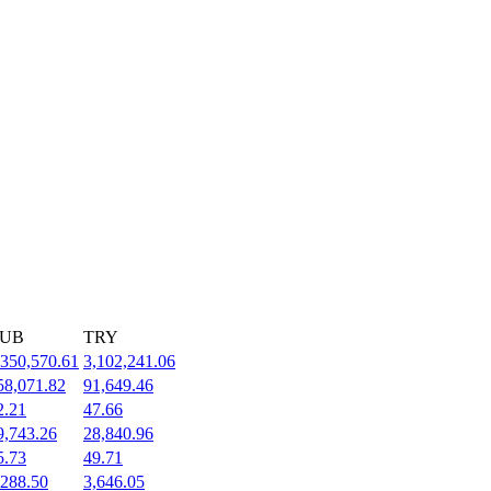
UB
TRY
,350,570.61
3,102,241.06
58,071.82
91,649.46
2.21
47.66
9,743.26
28,840.96
5.73
49.71
,288.50
3,646.05