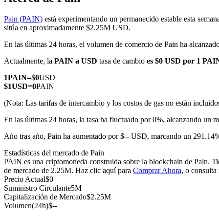
Pain (PAIN)
está experimentando un permanecido estable esta semana,
sitúa en aproximadamente $2.25M USD.
En las últimas 24 horas, el volumen de comercio de Pain ha alcanza
Futuros COIN-M
Actualmente, la
PAIN a USD
tasa de cambio
es $0 USD por 1 PAI
Futuros de criptomonedas
1
PAIN
=
$
0
USD
$
1
USD
=
0
PAIN
TradFi
(Nota: Las tarifas de intercambio y los costos de gas no están incluido
Derivados de acciones, divisas, metales preciosos y materias pr
En las últimas 24 horas, la tasa ha fluctuado por 0%, alcanzando 
Año tras año, Pain ha aumentado por $-- USD, marcando un 291.14% 
Estadísticas del mercado de Pain
PAIN es una criptomoneda construida sobre la blockchain de Pain. Tie
de mercado de 2.25M. Haz clic aquí para
Comprar Ahora
, o consulta
Precio Actual
$
0
Suministro Circulante
5M
Capitalización de Mercado
$
2.25M
Volumen(24h)
$
--
Futuros del USDC