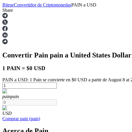
Bitrue
Convertidor de Criptomonedas
PAIN
a
USD
Share
Futuros
Convertir Pain
pain
a United States Dolla
1 PAIN = $0 USD
PAIN a USD: 1 Pain se convierte en $0 USD a partir de August 8 at
Futuros del USDT
pain
pain
Futuros que utilizan USDT como garantía
USD
Comprar
pain
(
pain
)
Acerca de Pain