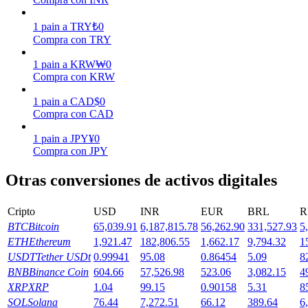
Earn
1
pain
a
TRY
₺
0
Compra con TRY
1
pain
a
KRW
₩
0
Compra con KRW
1
pain
a
CAD
$
0
Compra con CAD
1
pain
a
JPY
¥
0
Compra con JPY
Power Piggy
Otras conversiones de activos digitales
Gana recompensas competitivas diariamente
Cripto
USD
INR
EUR
BRL
R
BTC
Bitcoin
65,039.91
6,187,815.78
56,262.90
331,527.93
5
ETH
Ethereum
1,921.47
182,806.55
1,662.17
9,794.32
1
USDT
Tether USDt
0.99941
95.08
0.86454
5.09
8
BNB
Binance Coin
604.66
57,526.98
523.06
3,082.15
4
XRP
XRP
1.04
99.15
0.90158
5.31
8
SOL
Solana
76.44
7,272.51
66.12
389.64
6