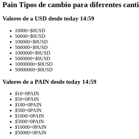
Pain Tipos de cambio para diferentes cant
Futuros que utilizan USDC como garantía
Valores de a USD desde today 14:59
10000
=
$
0
USD
50000
=
$
0
USD
100000
=
$
0
USD
500000
=
$
0
USD
1000000
=
$
0
USD
5000000
=
$
0
USD
10000000
=
$
0
USD
50000000
=
$
0
USD
Copiar Trading
Únete a los mejores traders
Valores de a PAIN desde today 14:59
$
10
=
0
PAIN
$
50
=
0
PAIN
$
100
=
0
PAIN
$
500
=
0
PAIN
$
1000
=
0
PAIN
$
5000
=
0
PAIN
$
10000
=
0
PAIN
$
50000
=
0
PAIN