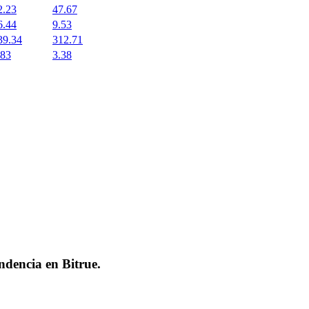
2.23
47.67
6.44
9.53
39.34
312.71
.83
3.38
endencia en
Bitrue
.