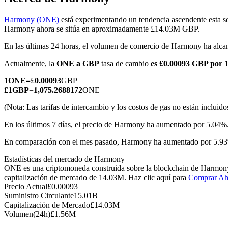
Harmony (ONE)
está experimentando un tendencia ascendente esta s
Harmony ahora se sitúa en aproximadamente £14.03M GBP.
En las últimas 24 horas, el volumen de comercio de Harmony ha a
Futuros COIN-M
Actualmente, la
ONE a GBP
tasa de cambio
es £0.00093 GBP por
Futuros de criptomonedas
1
ONE
=
£
0.00093
GBP
£
1
GBP
=
1,075.2688172
ONE
TradFi
(Nota: Las tarifas de intercambio y los costos de gas no están incluido
Derivados de acciones, divisas, metales preciosos y materias pr
En los últimos 7 días, el precio de Harmony ha aumentado por 5.04%
En comparación con el mes pasado, Harmony ha aumentado por 5.93
Estadísticas del mercado de Harmony
ONE es una criptomoneda construida sobre la blockchain de Harmony. 
capitalización de mercado de 14.03M. Haz clic aquí para
Comprar Ah
Precio Actual
£
0.00093
Suministro Circulante
15.01B
Capitalización de Mercado
£
14.03M
Volumen(24h)
£
1.56M
Futuros del USDC