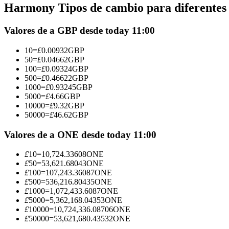
Harmony Tipos de cambio para diferentes 
Futuros que utilizan USDC como garantía
Valores de a GBP desde today 11:00
10
=
£
0.00932
GBP
50
=
£
0.04662
GBP
100
=
£
0.09324
GBP
500
=
£
0.46622
GBP
1000
=
£
0.93245
GBP
5000
=
£
4.66
GBP
10000
=
£
9.32
GBP
50000
=
£
46.62
GBP
Copiar Trading
Únete a los mejores traders
Valores de a ONE desde today 11:00
£
10
=
10,724.33608
ONE
£
50
=
53,621.68043
ONE
£
100
=
107,243.36087
ONE
£
500
=
536,216.80435
ONE
£
1000
=
1,072,433.6087
ONE
£
5000
=
5,362,168.04353
ONE
£
10000
=
10,724,336.08706
ONE
£
50000
=
53,621,680.43532
ONE