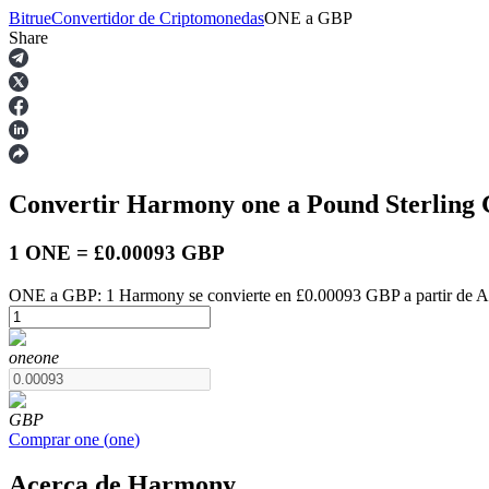
Bitrue
Convertidor de Criptomonedas
ONE
a
GBP
Share
Futuros
Convertir Harmony
one
a Pound Sterling
1 ONE = £0.00093 GBP
ONE a GBP: 1 Harmony se convierte en £0.00093 GBP a partir de A
Futuros del USDT
one
one
Futuros que utilizan USDT como garantía
GBP
Comprar
one
(
one
)
Acerca de Harmony