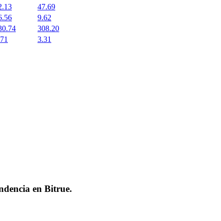
2.13
47.69
6.56
9.62
30.74
308.20
.71
3.31
endencia en
Bitrue
.