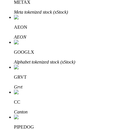
METAX
Meta tokenized stock (xStock)
Bloqueos BTR
AEON
Inversiones exclusivas para titulares de BTR
AEON
GOOGLX
Alphabet tokenized stock (xStock)
GRVT
Grvt
Préstamos
Servicio de préstamos respaldado por criptomonedas
CC
Canton
PIPEDOG