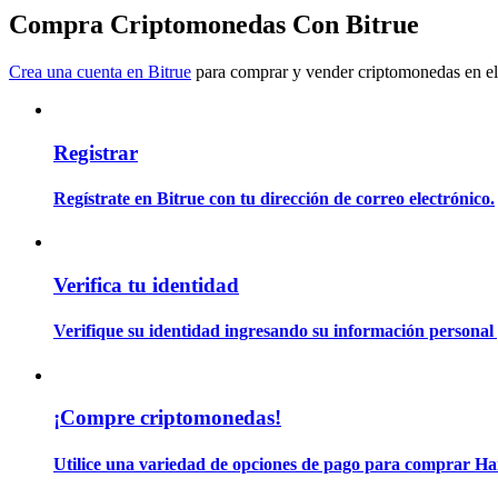
Conviértete en un Trader de Copia
Compra Criptomonedas Con Bitrue
Disfruta del reparto de beneficios y comisiones de copy trading
Crea una cuenta en Bitrue
para comprar y vender criptomonedas en el
Registrar
Regístrate en Bitrue con tu dirección de correo electrónico.
Información
Verifica tu identidad
Análisis de big data que incluye información comercial, etc.
Verifique su identidad ingresando su información personal 
¡Compre criptomonedas!
Utilice una variedad de opciones de pago para comprar H