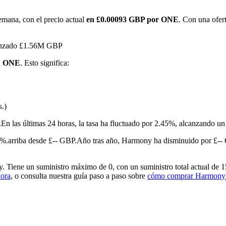
emana, con el precio actual
en £0.00093 GBP por ONE
. Con una ofer
lcanzado £1.56M GBP
 1 ONE
. Esto significa:
s.)
imas
.
En las últimas 24 horas, la tasa ha fluctuado por 2.45%, alcanzand
%.arriba desde £-- GBP.
Año tras año, Harmony ha disminuido por £--
Tiene un suministro máximo de 0, con un suministro total actual de 15
ora
, o consulta nuestra guía paso a paso sobre
cómo comprar Harmon