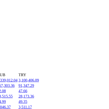
UB
TRY
,339,012.04
3,100,406.09
57,303.36
91,347.29
2.08
47.66
8,515.55
28,173.36
4.99
49.35
,046.37
3,511.17