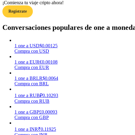
¡Comienza tu viaje cripto ahora!
Regístrate
Guía
Guía de inicio de futuros
Conversaciones populares de one a moneda
1
one
a
USD
$
0.00125
Compra con USD
1
one
a
EUR
€
0.00108
Compra con EUR
1
one
a
BRL
R$
0.0064
Compra con BRL
Estrategias comerciales
Aprenda cómo mantenerse rentable
1
one
a
RUB
₽
0.10293
Compra con RUB
1
one
a
GBP
£
0.00093
Compra con GBP
1
one
a
INR
₹
0.11925
Compra con INR