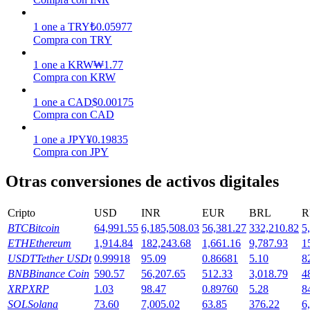
Earn
1
one
a
TRY
₺
0.05977
Compra con TRY
1
one
a
KRW
₩
1.77
Compra con KRW
1
one
a
CAD
$
0.00175
Compra con CAD
1
one
a
JPY
¥
0.19835
Compra con JPY
Power Piggy
Otras conversiones de activos digitales
Gana recompensas competitivas diariamente
Cripto
USD
INR
EUR
BRL
R
BTC
Bitcoin
64,991.55
6,185,508.03
56,381.27
332,210.82
5
ETH
Ethereum
1,914.84
182,243.68
1,661.16
9,787.93
1
USDT
Tether USDt
0.99918
95.09
0.86681
5.10
8
BNB
Binance Coin
590.57
56,207.65
512.33
3,018.79
4
XRP
XRP
1.03
98.47
0.89760
5.28
8
SOL
Solana
73.60
7,005.02
63.85
376.22
6