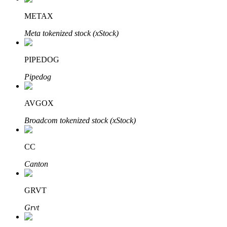
METAX
Meta tokenized stock (xStock)
Inversión automática
PIPEDOG
Obtenga ganancias a largo plazo e intereses flexibles
Pipedog
AVGOX
Broadcom tokenized stock (xStock)
CC
Canton
Aprender Staking
GRVT
Obtenga más información sobre cómo obtener ingresos pasivos
Grvt
Bitrue
AI