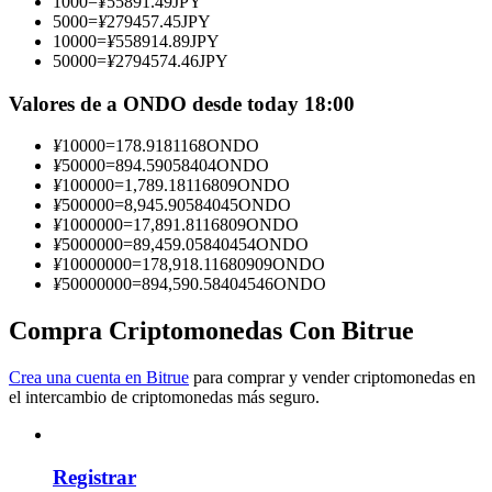
1000
=
¥
55891.49
JPY
5000
=
¥
279457.45
JPY
Conviértete en un Trader de Copia
10000
=
¥
558914.89
JPY
50000
=
¥
2794574.46
JPY
Disfruta del reparto de beneficios y comisiones de copy trading
Valores de a ONDO desde today 18:00
¥
10000
=
178.9181168
ONDO
¥
50000
=
894.59058404
ONDO
¥
100000
=
1,789.18116809
ONDO
¥
500000
=
8,945.90584045
ONDO
¥
1000000
=
17,891.8116809
ONDO
¥
5000000
=
89,459.05840454
ONDO
¥
10000000
=
178,918.11680909
ONDO
¥
50000000
=
894,590.58404546
ONDO
Información
Compra Criptomonedas Con Bitrue
Análisis de big data que incluye información comercial, etc.
Crea una cuenta en Bitrue
para comprar y vender criptomonedas en
el intercambio de criptomonedas más seguro.
Registrar