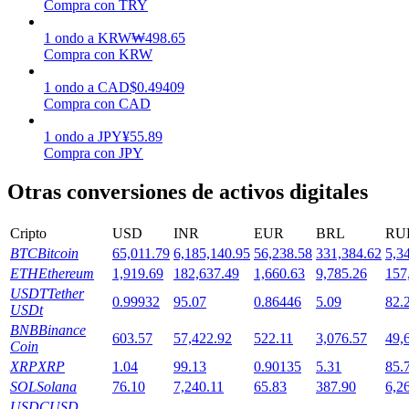
Compra con TRY
1
ondo
a
KRW
₩
498.65
Staking
Compra con KRW
Alta rentabilidad y acceso instantáneo
1
ondo
a
CAD
$
0.49409
Compra con CAD
1
ondo
a
JPY
¥
55.89
Compra con JPY
Otras conversiones de activos digitales
Cripto
USD
INR
EUR
BRL
RU
BTC
Bitcoin
65,011.79
6,185,140.95
56,238.58
331,384.62
5,3
Launchpool
ETH
Ethereum
1,919.69
182,637.49
1,660.63
9,785.26
157
USDT
Tether
Participación flexible para ganar tokens populares
0.99932
95.07
0.86446
5.09
82.
USDt
BNB
Binance
603.57
57,422.92
522.11
3,076.57
49,
Coin
XRP
XRP
1.04
99.13
0.90135
5.31
85.
SOL
Solana
76.10
7,240.11
65.83
387.90
6,2
USDC
USD