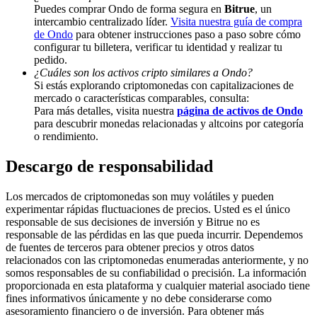
Puedes comprar Ondo de forma segura en
Bitrue
, un
Deposit & Trade BTC to Share 25000 USDT prize pool!
intercambio centralizado líder.
Visita nuestra guía de compra
de Ondo
para obtener instrucciones paso a paso sobre cómo
configurar tu billetera, verificar tu identidad y realizar tu
pedido.
¿Cuáles son los activos cripto similares a Ondo?
Deposit CASHCAT & Win
Si estás explorando criptomonedas con capitalizaciones de
mercado o características comparables, consulta:
Share 500000 CASHCAT prize pool
Para más detalles, visita nuestra
página de activos de Ondo
para descubrir monedas relacionadas y altcoins por categoría
o rendimiento.
Descargo de responsabilidad
Exclusive for BitMart Users
Register & Trade to Win 500,000 USDT
Los mercados de criptomonedas son muy volátiles y pueden
experimentar rápidas fluctuaciones de precios. Usted es el único
responsable de sus decisiones de inversión y Bitrue no es
responsable de las pérdidas en las que pueda incurrir. Dependemos
de fuentes de terceros para obtener precios y otros datos
Precious Metals Trading Carnival
relacionados con las criptomonedas enumeradas anteriormente, y no
somos responsables de su confiabilidad o precisión. La información
Trade Gold & Silver · 33,333 USDT Bonus
proporcionada en esta plataforma y cualquier material asociado tiene
fines informativos únicamente y no debe considerarse como
asesoramiento financiero o de inversión. Para obtener más