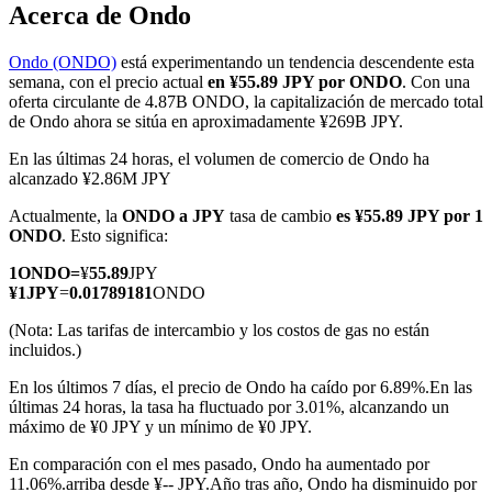
Acerca de Ondo
Ondo (ONDO)
está experimentando un tendencia descendente esta
semana, con el precio actual
en ¥55.89 JPY por ONDO
. Con una
Futuros COIN-M
oferta circulante de 4.87B ONDO, la capitalización de mercado total
de Ondo ahora se sitúa en aproximadamente ¥269B JPY.
Futuros de criptomonedas
En las últimas 24 horas, el volumen de comercio de Ondo ha
alcanzado ¥2.86M JPY
Actualmente, la
ONDO a JPY
tasa de cambio
es ¥55.89 JPY por 1
TradFi
ONDO
. Esto significa:
Derivados de acciones, divisas, metales preciosos y materias
1
ONDO
=
¥
55.89
JPY
primas
¥
1
JPY
=
0.01789181
ONDO
(Nota: Las tarifas de intercambio y los costos de gas no están
incluidos.)
En los últimos 7 días, el precio de Ondo ha caído por 6.89%.
En las
últimas 24 horas, la tasa ha fluctuado por 3.01%, alcanzando un
máximo de ¥0 JPY y un mínimo de ¥0 JPY.
En comparación con el mes pasado, Ondo ha aumentado por
11.06%.arriba desde ¥-- JPY.
Año tras año, Ondo ha disminuido por