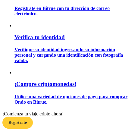
Regístrate en Bitrue con tu dirección de correo
electrónico.
Guía
Guía de inicio de futuros
Verifica tu identidad
Verifique su identidad ingresando su información
personal y cargando una identificación con fotografía
válida.
¡Compre criptomonedas!
Estrategias comerciales
Utilice una variedad de opciones de pago para comprar
Aprenda cómo mantenerse rentable
Ondo en Bitrue.
¡Comienza tu viaje cripto ahora!
Regístrate