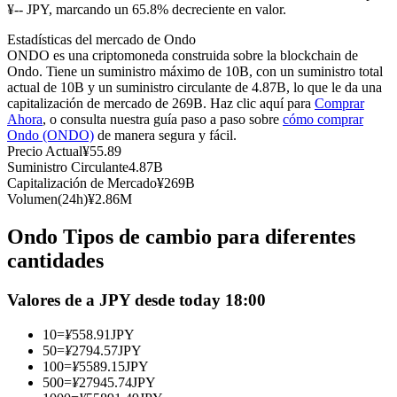
Futuros del USDC
¥-- JPY, marcando un 65.8% decreciente en valor.
Futuros que utilizan USDC como garantía
Estadísticas del mercado de Ondo
ONDO es una criptomoneda construida sobre la blockchain de
Ondo. Tiene un suministro máximo de 10B, con un suministro total
actual de 10B y un suministro circulante de 4.87B, lo que le da una
capitalización de mercado de 269B. Haz clic aquí para
Comprar
Ahora
, o consulta nuestra guía paso a paso sobre
cómo comprar
Ondo (ONDO)
de manera segura y fácil.
Precio Actual
¥
55.89
Suministro Circulante
4.87B
Capitalización de Mercado
¥
269B
Volumen(24h)
¥
2.86M
Copiar Trading
Ondo Tipos de cambio para diferentes
Únete a los mejores traders
cantidades
Valores de a JPY desde today 18:00
10
=
¥
558.91
JPY
50
=
¥
2794.57
JPY
100
=
¥
5589.15
JPY
500
=
¥
27945.74
JPY