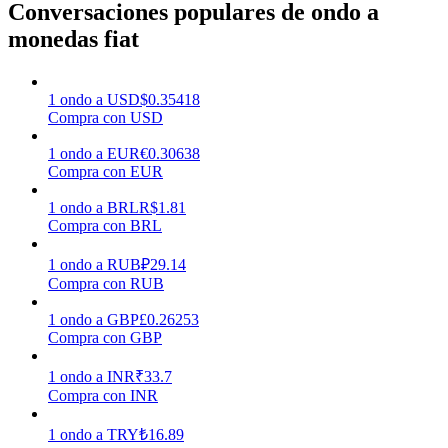
Conversaciones populares de ondo a
monedas fiat
Earn
1
ondo
a
USD
$
0.35418
Compra con USD
1
ondo
a
EUR
€
0.30638
Compra con EUR
1
ondo
a
BRL
R$
1.81
Compra con BRL
Power Piggy
1
ondo
a
RUB
₽
29.14
Compra con RUB
Gana recompensas competitivas diariamente
1
ondo
a
GBP
£
0.26253
Compra con GBP
1
ondo
a
INR
₹
33.7
Compra con INR
1
ondo
a
TRY
₺
16.89