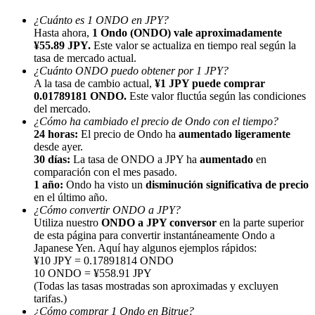
¿Cuánto es 1 ONDO en JPY?
Hasta ahora,
1 Ondo (ONDO) vale aproximadamente
¥55.89 JPY.
Este valor se actualiza en tiempo real según la
tasa de mercado actual.
¿Cuánto ONDO puedo obtener por 1 JPY?
A la tasa de cambio actual,
¥1 JPY puede comprar
Referencia
0.01789181 ONDO.
Este valor fluctúa según las condiciones
del mercado.
Invita a un amigo para recibir recompensas en efectivo
¿Cómo ha cambiado el precio de Ondo con el tiempo?
24 horas:
El precio de Ondo ha
aumentado ligeramente
BTC Welcome Rewards
desde ayer.
30 días:
La tasa de ONDO a JPY ha
aumentado
en
comparación con el mes pasado.
1 año:
Ondo ha visto un
disminución significativa de precio
en el último año.
¿Cómo convertir ONDO a JPY?
Utiliza nuestro
ONDO a JPY conversor
en la parte superior
de esta página para convertir instantáneamente Ondo a
Japanese Yen. Aquí hay algunos ejemplos rápidos:
¥10 JPY = 0.17891814 ONDO
10 ONDO = ¥558.91 JPY
(Todas las tasas mostradas son aproximadas y excluyen
tarifas.)
BTC Welcome Rewards
¿Cómo comprar 1 Ondo en Bitrue?