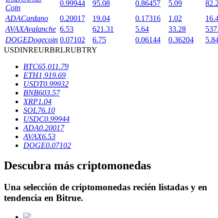
0.99944
95.08
0.86457
5.09
82.
Coin
ADA
Cardano
0.20017
19.04
0.17316
1.02
16.
AVAX
Avalanche
6.53
621.31
5.64
33.28
537
DOGE
Dogecoin
0.07102
6.75
0.06144
0.36204
5.8
Bloqueos BTR
USD
INR
EUR
BRL
RUB
TRY
Inversiones exclusivas para titulares de BTR
BTC
65,011.79
ETH
1,919.69
USDT
0.99932
BNB
603.57
XRP
1.04
SOL
76.10
USDC
0.99944
ADA
0.20017
AVAX
6.53
DOGE
0.07102
Préstamos
Descubra más criptomonedas
Servicio de préstamos respaldado por criptomonedas
Una selección de criptomonedas recién listadas y en
tendencia en
Bitrue
.