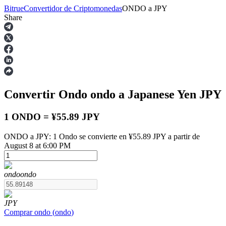
Bitrue
Convertidor de Criptomonedas
ONDO
a
JPY
Share
Futuros
Convertir Ondo
ondo
a Japanese Yen
JPY
1 ONDO = ¥55.89 JPY
ONDO a JPY: 1 Ondo se convierte en ¥55.89 JPY a partir de
August 8 at 6:00 PM
Futuros del USDT
Futuros que utilizan USDT como garantía
ondo
ondo
JPY
Comprar
ondo
(
ondo
)