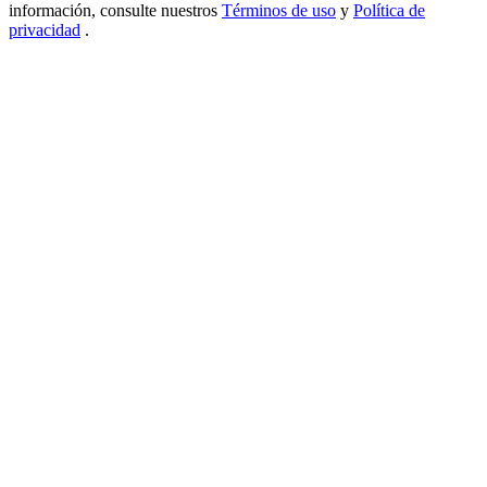
información, consulte nuestros
Términos de uso
y
Política de
USDT New User Exclusive 10% APR
privacidad
.
USDT Flexible Staking | Daily Rewards
BTC New User Exclusive: 6.5% APR
BTC Flexible Staking | Daily Rewards
Más eventos
Gana premios y recompensas exclusivas