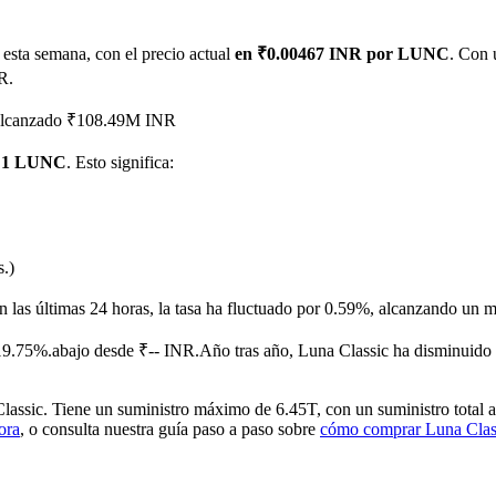
esta semana, con el precio actual
en ₹0.00467 INR por LUNC
. Con 
R.
a alcanzado ₹108.49M INR
r 1 LUNC
. Esto significa:
imas
s.)
n las últimas 24 horas, la tasa ha fluctuado por 0.59%, alcanzando u
19.75%.abajo desde ₹-- INR.
Año tras año, Luna Classic ha disminuido
sic. Tiene un suministro máximo de 6.45T, con un suministro total act
ora
, o consulta nuestra guía paso a paso sobre
cómo comprar Luna Cla