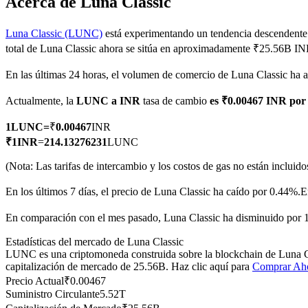
Acerca de Luna Classic
Luna Classic (LUNC)
está experimentando un tendencia descendente 
total de Luna Classic ahora se sitúa en aproximadamente ₹25.56B IN
Futuros COIN-M
En las últimas 24 horas, el volumen de comercio de Luna Classic h
Futuros de criptomonedas
Actualmente, la
LUNC a INR
tasa de cambio
es ₹0.00467 INR po
1
LUNC
=
₹
0.00467
INR
TradFi
₹
1
INR
=
214.13276231
LUNC
Derivados de acciones, divisas, metales preciosos y materias pr
(Nota: Las tarifas de intercambio y los costos de gas no están incluido
En los últimos 7 días, el precio de Luna Classic ha caído por 0.44%.
E
En comparación con el mes pasado, Luna Classic ha disminuido por 
Estadísticas del mercado de Luna Classic
LUNC es una criptomoneda construida sobre la blockchain de Luna Clas
capitalización de mercado de 25.56B. Haz clic aquí para
Comprar Ah
Precio Actual
₹
0.00467
Suministro Circulante
5.52T
Futuros del USDC