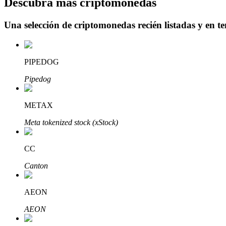
Descubra más criptomonedas
Una selección de criptomonedas recién listadas y en t
Bloqueos BTR
Inversiones exclusivas para titulares de BTR
PIPEDOG
Pipedog
METAX
Meta tokenized stock (xStock)
CC
Préstamos
Canton
Servicio de préstamos respaldado por criptomonedas
AEON
AEON