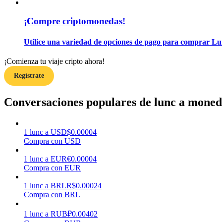
¡Compre criptomonedas!
Guía
Guía de inicio de futuros
Utilice una variedad de opciones de pago para comprar Lun
¡Comienza tu viaje cripto ahora!
Regístrate
Conversaciones populares de lunc a moneda
1
lunc
a
USD
$
0.00004
Estrategias comerciales
Compra con USD
Aprenda cómo mantenerse rentable
1
lunc
a
EUR
€
0.00004
Compra con EUR
1
lunc
a
BRL
R$
0.00024
Compra con BRL
1
lunc
a
RUB
₽
0.00402