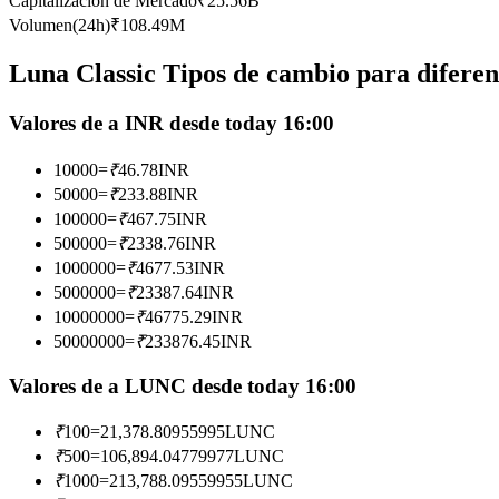
Capitalización de Mercado
₹
25.56B
Futuros que utilizan USDC como garantía
Volumen(24h)
₹
108.49M
Luna Classic Tipos de cambio para diferen
Valores de a INR desde today 16:00
10000
=
₹
46.78
INR
50000
=
₹
233.88
INR
100000
=
₹
467.75
INR
500000
=
₹
2338.76
INR
Copiar Trading
1000000
=
₹
4677.53
INR
Únete a los mejores traders
5000000
=
₹
23387.64
INR
10000000
=
₹
46775.29
INR
50000000
=
₹
233876.45
INR
Valores de a LUNC desde today 16:00
₹
100
=
21,378.80955995
LUNC
₹
500
=
106,894.04779977
LUNC
₹
1000
=
213,788.09559955
LUNC