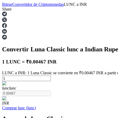
Bitrue
Convertidor de Criptomonedas
LUNC
a
INR
Share
Futuros
Convertir Luna Classic
lunc
a Indian Rup
1 LUNC = ₹0.00467 INR
LUNC a INR: 1 Luna Classic se convierte en ₹0.00467 INR a partir 
Futuros del USDT
lunc
lunc
Futuros que utilizan USDT como garantía
INR
Comprar
lunc
(
lunc
)