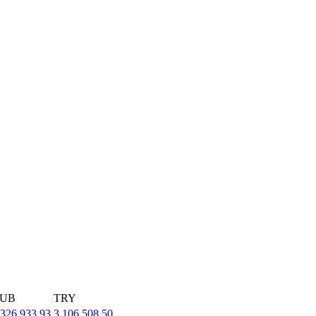
UB
TRY
,326,933.93
3,106,508.50