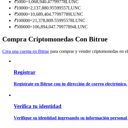
₹
5000
=
1,068,940.47799778
LUNC
Conviértete en un Trader de Copia
₹
10000
=
2,137,880.95599557
LUNC
Disfruta del reparto de beneficios y comisiones de copy trading
₹
50000
=
10,689,404.77997789
LUNC
₹
100000
=
21,378,809.55995578
LUNC
₹
500000
=
106,894,047.79977894
LUNC
Compra Criptomonedas Con Bitrue
Crea una cuenta en Bitrue
para comprar y vender criptomonedas en el
Registrar
Información
Análisis de big data que incluye información comercial, etc.
Regístrate en Bitrue con tu dirección de correo electrónico.
Verifica tu identidad
Verifique su identidad ingresando su información personal 