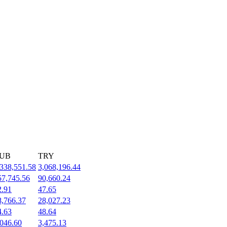
UB
TRY
,338,551.58
3,068,196.44
57,745.56
90,660.24
2.91
47.65
8,766.37
28,027.23
4.63
48.64
,046.60
3,475.13