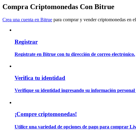
Conviértete en un Trader de Copia
Compra Criptomonedas Con Bitrue
Disfruta del reparto de beneficios y comisiones de copy trading
Crea una cuenta en Bitrue
para comprar y vender criptomonedas en el
Registrar
Regístrate en Bitrue con tu dirección de correo electrónico.
Información
Verifica tu identidad
Análisis de big data que incluye información comercial, etc.
Verifique su identidad ingresando su información personal 
¡Compre criptomonedas!
Utilice una variedad de opciones de pago para comprar Liv