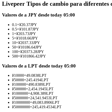
Livepeer Tipos de cambio para diferentes 
Futuros que utilizan USDC como garantía
Valores de a JPY desde today 05:00
0.1
=
¥
20.37
JPY
0.5
=
¥
101.87
JPY
1
=
¥
203.73
JPY
5
=
¥
1018.66
JPY
10
=
¥
2037.33
JPY
50
=
¥
10186.64
JPY
100
=
¥
20373.28
JPY
500
=
¥
101866.42
JPY
Copiar Trading
Únete a los mejores traders
Valores de a LPT desde today 05:00
¥
10000
=
49.0838
LPT
¥
50000
=
245.4194
LPT
¥
100000
=
490.8389
LPT
¥
500000
=
2,454.1945
LPT
¥
1000000
=
4,908.389
LPT
¥
5000000
=
24,541.9453
LPT
¥
10000000
=
49,083.8906
LPT
¥
50000000
=
245,419.4534
LPT