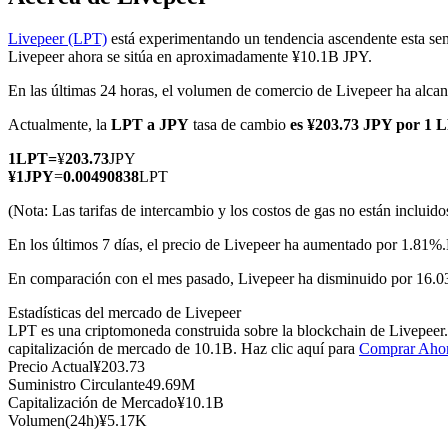
Livepeer (LPT)
está experimentando un tendencia ascendente esta sem
Livepeer ahora se sitúa en aproximadamente ¥10.1B JPY.
En las últimas 24 horas, el volumen de comercio de Livepeer ha alc
Futuros COIN-M
Actualmente, la
LPT a JPY
tasa de cambio
es ¥203.73 JPY por 1 
Futuros de criptomonedas
1
LPT
=
¥
203.73
JPY
¥
1
JPY
=
0.00490838
LPT
TradFi
(Nota: Las tarifas de intercambio y los costos de gas no están incluido
Derivados de acciones, divisas, metales preciosos y materias pr
En los últimos 7 días, el precio de Livepeer ha aumentado por 1.81%.
En comparación con el mes pasado, Livepeer ha disminuido por 16.0
Estadísticas del mercado de Livepeer
LPT es una criptomoneda construida sobre la blockchain de Livepeer.
capitalización de mercado de 10.1B. Haz clic aquí para
Comprar Aho
Precio Actual
¥
203.73
Suministro Circulante
49.69M
Capitalización de Mercado
¥
10.1B
Volumen(24h)
¥
5.17K
Futuros del USDC