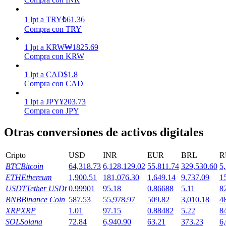
Earn
1
lpt
a
TRY
₺
61.36
Compra con TRY
1
lpt
a
KRW
₩
1825.69
Compra con KRW
1
lpt
a
CAD
$
1.8
Compra con CAD
1
lpt
a
JPY
¥
203.73
Compra con JPY
Power Piggy
Otras conversiones de activos digitales
Gana recompensas competitivas diariamente
Cripto
USD
INR
EUR
BRL
R
BTC
Bitcoin
64,318.73
6,128,129.02
55,811.74
329,530.60
5
ETH
Ethereum
1,900.51
181,076.30
1,649.14
9,737.09
1
USDT
Tether USDt
0.99901
95.18
0.86688
5.11
8
BNB
Binance Coin
587.53
55,978.97
509.82
3,010.18
4
XRP
XRP
1.01
97.15
0.88482
5.22
8
SOL
Solana
72.84
6,940.90
63.21
373.23
6