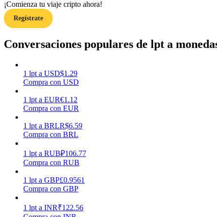
¡Comienza tu viaje cripto ahora!
Regístrate
Guía
Guía de inicio de futuros
Conversaciones populares de lpt a monedas
1
lpt
a
USD
$
1.29
Compra con USD
1
lpt
a
EUR
€
1.12
Compra con EUR
1
lpt
a
BRL
R$
6.59
Compra con BRL
Estrategias comerciales
Aprenda cómo mantenerse rentable
1
lpt
a
RUB
₽
106.77
Compra con RUB
1
lpt
a
GBP
£
0.9561
Compra con GBP
1
lpt
a
INR
₹
122.56
Compra con INR