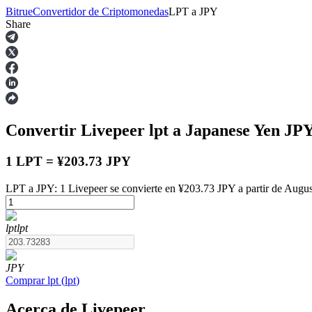
Bitrue
Convertidor de Criptomonedas
LPT
a
JPY
Share
Futuros
Convertir Livepeer
lpt
a Japanese Yen
JP
1 LPT = ¥203.73 JPY
LPT a JPY: 1 Livepeer se convierte en ¥203.73 JPY a partir de Augu
Futuros del USDT
lpt
lpt
Futuros que utilizan USDT como garantía
JPY
Comprar
lpt
(
lpt
)
Acerca de Livepeer