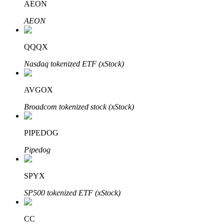
AEON
AEON
Bloqueos BTR
QQQX
Inversiones exclusivas para titulares de BTR
Nasdaq tokenized ETF (xStock)
AVGOX
Broadcom tokenized stock (xStock)
PIPEDOG
Pipedog
Préstamos
Servicio de préstamos respaldado por criptomonedas
SPYX
SP500 tokenized ETF (xStock)
CC