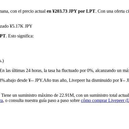
ana, con el precio actual
en ¥203.73 JPY por LPT
. Con una oferta c
anzado ¥5.17K JPY
LPT
. Esto significa:
s.)
imas
En las últimas 24 horas, la tasa ha fluctuado por 0%, alcanzando un 
3%.abajo desde ¥-- JPY.
Año tras año, Livepeer ha disminuido por ¥-- 
 Tiene un suministro máximo de 22.91M, con un suministro total actual
ra
, o consulta nuestra guía paso a paso sobre
cómo comprar Livepeer (