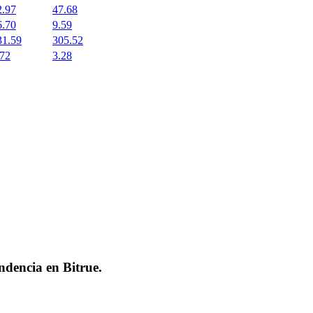
2.97
47.68
6.70
9.59
31.59
305.52
.72
3.28
endencia en
Bitrue
.