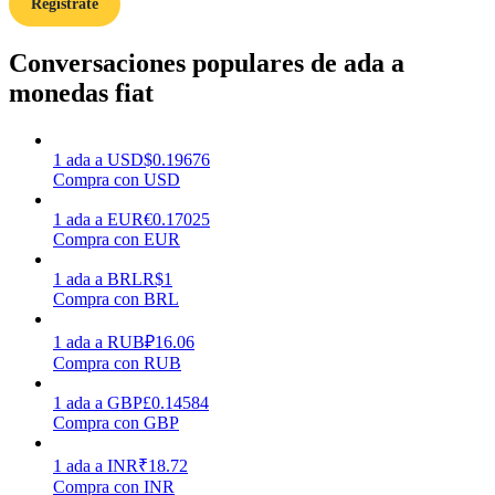
Regístrate
Conversaciones populares de ada a
Earn
monedas fiat
1
ada
a
USD
$
0.19676
Compra con USD
1
ada
a
EUR
€
0.17025
Compra con EUR
1
ada
a
BRL
R$
1
Power Piggy
Compra con BRL
Gana recompensas competitivas diariamente
1
ada
a
RUB
₽
16.06
Compra con RUB
1
ada
a
GBP
£
0.14584
Compra con GBP
1
ada
a
INR
₹
18.72
Compra con INR