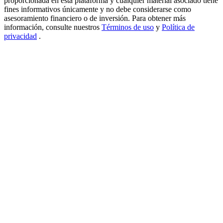
proporcionada en esta plataforma y cualquier material asociado tiene
fines informativos únicamente y no debe considerarse como
USDT New User Exclusive 10% APR
asesoramiento financiero o de inversión. Para obtener más
información, consulte nuestros
Términos de uso
y
Política de
USDT Flexible Staking | Daily Rewards
privacidad
.
BTC New User Exclusive: 6.5% APR
BTC Flexible Staking | Daily Rewards
Más eventos
Gana premios y recompensas exclusivas