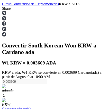
Bitrue
Convertidor de Criptomonedas
KRW
a
ADA
Share
Futuros
Convertir South Korean Won
KRW
a
Cardano
ada
₩1 KRW = 0.003609 ADA
KRW a ada: ₩1 KRW se convierte en 0.003609 Cardano(ada) a
Futuros del USDT
partir de August 9 at 10:00 AM
Futuros que utilizan USDT como garantía
ada
ada
KRW
Comprar
ada
(
ada
)