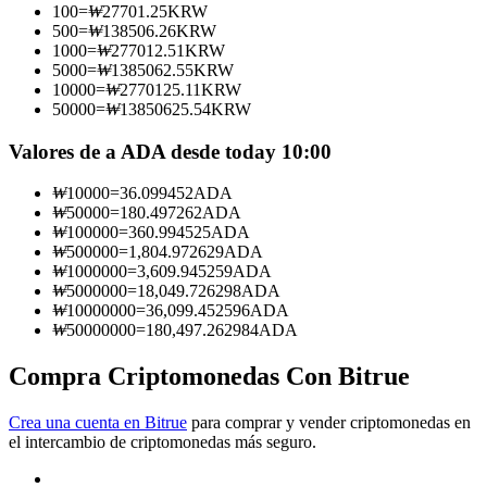
100
=
₩
27701.25
KRW
500
=
₩
138506.26
KRW
Conviértete en un Trader de Copia
1000
=
₩
277012.51
KRW
5000
=
₩
1385062.55
KRW
Disfruta del reparto de beneficios y comisiones de copy trading
10000
=
₩
2770125.11
KRW
50000
=
₩
13850625.54
KRW
Valores de a ADA desde today 10:00
₩
10000
=
36.099452
ADA
₩
50000
=
180.497262
ADA
₩
100000
=
360.994525
ADA
₩
500000
=
1,804.972629
ADA
₩
1000000
=
3,609.945259
ADA
₩
5000000
=
18,049.726298
ADA
Información
₩
10000000
=
36,099.452596
ADA
₩
50000000
=
180,497.262984
ADA
Análisis de big data que incluye información comercial, etc.
Compra Criptomonedas Con Bitrue
Crea una cuenta en Bitrue
para comprar y vender criptomonedas en
el intercambio de criptomonedas más seguro.