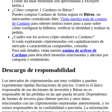
(Todas las tasas mostradas son aproximadas y excluyen
tarifas.)
Deposit & Trade BTC to Share 25000 USDT prize pool!
¿Cómo comprar 1 Cardano en Bitrue?
Puedes comprar Cardano de forma segura en
Bitrue
, un
intercambio centralizado líder.
Visita nuestra guía de compra
de Cardano
para obtener instrucciones paso a paso sobre
cómo configurar tu billetera, verificar tu identidad y realizar tu
Deposit CASHCAT & Win
pedido.
Share 500000 CASHCAT prize pool
¿Cuáles son los activos cripto similares a Cardano?
Si estás explorando criptomonedas con capitalizaciones de
mercado o características comparables, consulta:
Para más detalles, visita nuestra
página de activos de
Cardano
para descubrir monedas relacionadas y altcoins por
Exclusive for BitMart Users
categoría o rendimiento.
Register & Trade to Win 500,000 USDT
Descargo de responsabilidad
Los mercados de criptomonedas son muy volátiles y pueden
experimentar rápidas fluctuaciones de precios. Usted es el único
Precious Metals Trading Carnival
responsable de sus decisiones de inversión y Bitrue no es
responsable de las pérdidas en las que pueda incurrir. Dependemos
Trade Gold & Silver · 33,333 USDT Bonus
de fuentes de terceros para obtener precios y otros datos
relacionados con las criptomonedas enumeradas anteriormente, y no
somos responsables de su confiabilidad o precisión. La información