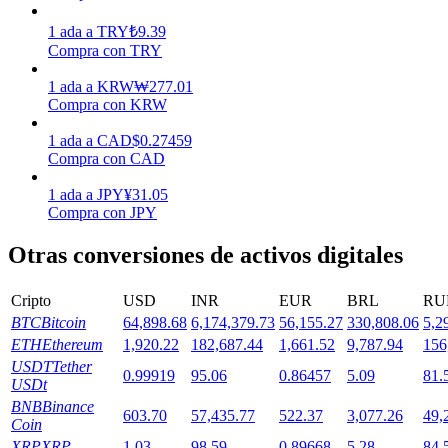
1
ada
a
TRY
₺
9.39
Compra con TRY
Staking
1
ada
a
KRW
₩
277.01
Alta rentabilidad y acceso instantáneo
Compra con KRW
1
ada
a
CAD
$
0.27459
Compra con CAD
1
ada
a
JPY
¥
31.05
Compra con JPY
Otras conversiones de activos digitales
Launchpool
Cripto
USD
INR
EUR
BRL
RU
BTC
Bitcoin
64,898.68
6,174,379.73
56,155.27
330,808.06
5,2
Participación flexible para ganar tokens populares
ETH
Ethereum
1,920.22
182,687.44
1,661.52
9,787.94
156
USDT
Tether
0.99919
95.06
0.86457
5.09
81.
USDt
BNB
Binance
603.70
57,435.77
522.37
3,077.26
49,
Coin
XRP
XRP
1.03
98.59
0.89668
5.28
84.