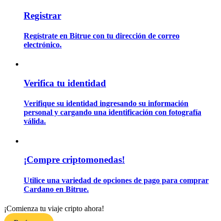
Registrar
Guía
Regístrate en Bitrue con tu dirección de correo
electrónico.
Guía de inicio de futuros
Verifica tu identidad
Verifique su identidad ingresando su información
personal y cargando una identificación con fotografía
válida.
Estrategias comerciales
¡Compre criptomonedas!
Aprenda cómo mantenerse rentable
Utilice una variedad de opciones de pago para comprar
Cardano en Bitrue.
¡Comienza tu viaje cripto ahora!