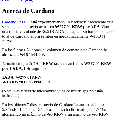
Acerca de Cardano
Cardano (ADA)
está experimentando un tendencia ascendente esta
Futuros COIN-M
semana, con el precio actual
en ₩277.01 KRW por ADA
. Con
una oferta circulante de 36.51B ADA, la capitalización de mercado
Futuros de criptomonedas
total de Cardano ahora se sitúa en aproximadamente ₩10.34T
KRW.
En las últimas 24 horas, el volumen de comercio de Cardano ha
TradFi
alcanzado ₩16.1M KRW
Derivados de acciones, divisas, metales preciosos y materias
Actualmente, la
ADA a KRW
tasa de cambio
es ₩277.01 KRW
primas
por 1 ADA
. Esto significa:
1
ADA
=
₩
277.01
KRW
₩
1
KRW
=
0.00360994
ADA
(Nota: Las tarifas de intercambio y los costos de gas no están
incluidos.)
En los últimos 7 días, el precio de Cardano ha aumentado por
5.35%.
En las últimas 24 horas, la tasa ha fluctuado por 1.74%,
alcanzando un máximo de ₩0 KRW y un mínimo de ₩0 KRW.