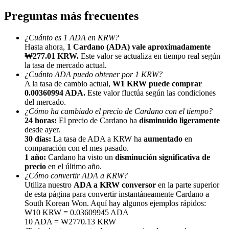
Preguntas más frecuentes
¿Cuánto es 1 ADA en KRW?
Hasta ahora,
1 Cardano (ADA) vale aproximadamente
₩277.01 KRW.
Este valor se actualiza en tiempo real según
la tasa de mercado actual.
Referencia
¿Cuánto ADA puedo obtener por 1 KRW?
A la tasa de cambio actual,
₩1 KRW puede comprar
Invita a un amigo para recibir recompensas en efectivo
0.00360994 ADA.
Este valor fluctúa según las condiciones
del mercado.
BTC Welcome Rewards
¿Cómo ha cambiado el precio de Cardano con el tiempo?
24 horas:
El precio de Cardano ha
disminuido ligeramente
desde ayer.
30 días:
La tasa de ADA a KRW ha
aumentado
en
comparación con el mes pasado.
1 año:
Cardano ha visto un
disminución significativa de
precio
en el último año.
¿Cómo convertir ADA a KRW?
Utiliza nuestro
ADA a KRW conversor
en la parte superior
de esta página para convertir instantáneamente Cardano a
South Korean Won. Aquí hay algunos ejemplos rápidos:
₩10 KRW = 0.03609945 ADA
10 ADA = ₩2770.13 KRW
BTC Welcome Rewards