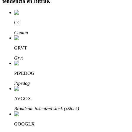
tendencia en
Bitrue
.
CC
Inversión automática
Canton
Obtenga ganancias a largo plazo e intereses flexibles
GRVT
Grvt
PIPEDOG
Pipedog
AVGOX
Aprender Staking
Broadcom tokenized stock (xStock)
Obtenga más información sobre cómo obtener ingresos pasivos
Bitrue
AI
GOOGLX