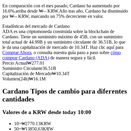
Futuros del USDC
En comparación con el mes pasado, Cardano ha aumentado por
16.6%.arriba desde ₩-- KRW.
Año tras año, Cardano ha disminuido
Futuros que utilizan USDC como garantía
por ₩-- KRW, marcando un 75% decreciente en valor.
Estadísticas del mercado de Cardano
ADA es una criptomoneda construida sobre la blockchain de
Cardano. Tiene un suministro máximo de 45B, con un suministro
total actual de 44.99B y un suministro circulante de 36.51B, lo que
le da una capitalización de mercado de 10.34T. Haz clic aquí para
Comprar Ahora
, o consulta nuestra guía paso a paso sobre
cómo
comprar Cardano (ADA)
de manera segura y fácil.
Precio Actual
₩
277.01
Suministro Circulante
36.51B
Copiar Trading
Capitalización de Mercado
₩
10.34T
Volumen(24h)
₩
16.1M
Únete a los mejores traders
Cardano Tipos de cambio para diferentes
cantidades
Valores de a KRW desde today 10:00
10
=
₩
2770.13
KRW
50
=
₩
13850.63
KRW