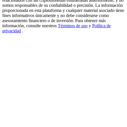
relacionados con las criptomonedas enumeradas anteriormente, y no
somos responsables de su confiabilidad o precisión. La información
USDT New User Exclusive 10% APR
proporcionada en esta plataforma y cualquier material asociado tiene
fines informativos únicamente y no debe considerarse como
USDT Flexible Staking | Daily Rewards
asesoramiento financiero o de inversión. Para obtener más
información, consulte nuestros
Términos de uso
y
Política de
privacidad
.
BTC New User Exclusive: 6.5% APR
BTC Flexible Staking | Daily Rewards
Más eventos
Gana premios y recompensas exclusivas