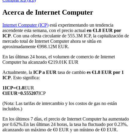
Acerca de Internet Computer
Internet Computer (ICP)
está experimentando un tendencia
Futuros COIN-M
ascendente esta semana, con el precio actual
en €1.8 EUR por
ICP
. Con una oferta circulante de 555.3M ICP, la capitalización de
Futuros de criptomonedas
mercado total de Internet Computer ahora se sitúa en
aproximadamente €998.12M EUR.
En las últimas 24 horas, el volumen de comercio de Internet
TradFi
Computer ha alcanzado €219.01K EUR
Derivados de acciones, divisas, metales preciosos y materias
Actualmente, la
ICP a EUR
tasa de cambio
es €1.8 EUR por 1
primas
ICP
. Esto significa:
1
ICP
=
€
1.8
EUR
€
1
EUR
=
0.555207
ICP
(Nota: Las tarifas de intercambio y los costos de gas no están
incluidos.)
En los últimos 7 días, el precio de Internet Computer ha aumentado
por 0.62%.
En las últimas 24 horas, la tasa ha fluctuado por 0.23%,
alcanzando un máximo de €0 EUR y un mínimo de €0 EUR.