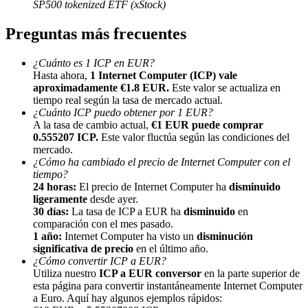
SP500 tokenized ETF (xStock)
Preguntas más frecuentes
¿Cuánto es 1 ICP en EUR?
Hasta ahora,
1 Internet Computer (ICP) vale
aproximadamente €1.8 EUR.
Este valor se actualiza en
Referencia
tiempo real según la tasa de mercado actual.
¿Cuánto ICP puedo obtener por 1 EUR?
Invita a un amigo para recibir recompensas en efectivo
A la tasa de cambio actual,
€1 EUR puede comprar
0.555207 ICP.
Este valor fluctúa según las condiciones del
BTC Welcome Rewards
mercado.
¿Cómo ha cambiado el precio de Internet Computer con el
tiempo?
24 horas:
El precio de Internet Computer ha
disminuido
ligeramente
desde ayer.
30 días:
La tasa de ICP a EUR ha
disminuido
en
comparación con el mes pasado.
1 año:
Internet Computer ha visto un
disminución
significativa de precio
en el último año.
¿Cómo convertir ICP a EUR?
Utiliza nuestro
ICP a EUR conversor
en la parte superior de
esta página para convertir instantáneamente Internet Computer
a Euro. Aquí hay algunos ejemplos rápidos:
BTC Welcome Rewards