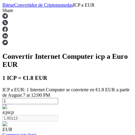
Bitrue
Convertidor de Criptomonedas
ICP
a
EUR
Share
Futuros
Convertir Internet Computer
icp
a Euro
EUR
1 ICP = €1.8 EUR
ICP a EUR: 1 Internet Computer se convierte en €1.8 EUR a partir
Futuros del USDT
de August 7 at 12:00 PM
Futuros que utilizan USDT como garantía
icp
icp
EUR
Comprar
icp
(
icp
)