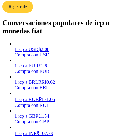
Regístrate
Earn
Conversaciones populares de icp a
monedas fiat
1
icp
a
USD
$
2.08
Compra con USD
1
icp
a
EUR
€
1.8
Compra con EUR
Power Piggy
1
icp
a
BRL
R$
10.62
Compra con BRL
Gana recompensas competitivas diariamente
1
icp
a
RUB
₽
171.06
Compra con RUB
1
icp
a
GBP
£
1.54
Compra con GBP
1
icp
a
INR
₹
197.79