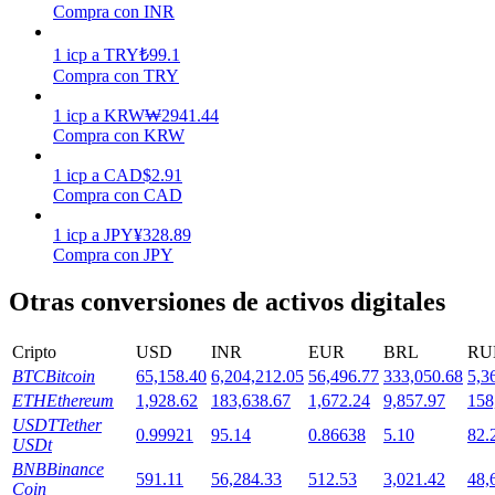
Compra con INR
1
icp
a
TRY
₺
99.1
Staking
Compra con TRY
Alta rentabilidad y acceso instantáneo
1
icp
a
KRW
₩
2941.44
Compra con KRW
1
icp
a
CAD
$
2.91
Compra con CAD
1
icp
a
JPY
¥
328.89
Compra con JPY
Otras conversiones de activos digitales
Launchpool
Cripto
USD
INR
EUR
BRL
RU
Participación flexible para ganar tokens populares
BTC
Bitcoin
65,158.40
6,204,212.05
56,496.77
333,050.68
5,3
ETH
Ethereum
1,928.62
183,638.67
1,672.24
9,857.97
158
USDT
Tether
0.99921
95.14
0.86638
5.10
82.
USDt
BNB
Binance
591.11
56,284.33
512.53
3,021.42
48,
Coin