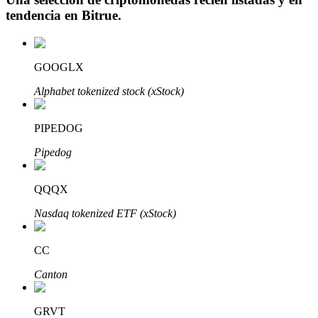
tendencia en
Bitrue
.
GOOGLX
Inversión automática
Alphabet tokenized stock (xStock)
Obtenga ganancias a largo plazo e intereses flexibles
PIPEDOG
Pipedog
QQQX
Nasdaq tokenized ETF (xStock)
Aprender Staking
CC
Obtenga más información sobre cómo obtener ingresos pasivos
Canton
Bitrue
AI
GRVT