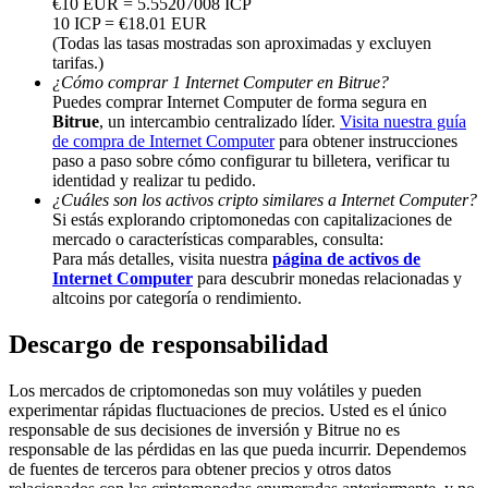
€10 EUR = 5.55207008 ICP
10 ICP = €18.01 EUR
Deposit & Trade BTC to Share 25000 USDT prize pool!
(Todas las tasas mostradas son aproximadas y excluyen
tarifas.)
¿Cómo comprar 1 Internet Computer en Bitrue?
Puedes comprar Internet Computer de forma segura en
Bitrue
, un intercambio centralizado líder.
Visita nuestra guía
Deposit CASHCAT & Win
de compra de Internet Computer
para obtener instrucciones
Share 500000 CASHCAT prize pool
paso a paso sobre cómo configurar tu billetera, verificar tu
identidad y realizar tu pedido.
¿Cuáles son los activos cripto similares a Internet Computer?
Si estás explorando criptomonedas con capitalizaciones de
mercado o características comparables, consulta:
Exclusive for BitMart Users
Para más detalles, visita nuestra
página de activos de
Internet Computer
para descubrir monedas relacionadas y
Register & Trade to Win 500,000 USDT
altcoins por categoría o rendimiento.
Descargo de responsabilidad
Precious Metals Trading Carnival
Los mercados de criptomonedas son muy volátiles y pueden
experimentar rápidas fluctuaciones de precios. Usted es el único
Trade Gold & Silver · 33,333 USDT Bonus
responsable de sus decisiones de inversión y Bitrue no es
responsable de las pérdidas en las que pueda incurrir. Dependemos
de fuentes de terceros para obtener precios y otros datos