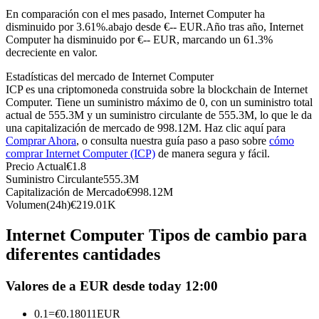
Futuros del USDC
En comparación con el mes pasado, Internet Computer ha
disminuido por 3.61%.abajo desde €-- EUR.
Año tras año, Internet
Futuros que utilizan USDC como garantía
Computer ha disminuido por €-- EUR, marcando un 61.3%
decreciente en valor.
Estadísticas del mercado de Internet Computer
ICP es una criptomoneda construida sobre la blockchain de Internet
Computer. Tiene un suministro máximo de 0, con un suministro total
actual de 555.3M y un suministro circulante de 555.3M, lo que le da
una capitalización de mercado de 998.12M. Haz clic aquí para
Comprar Ahora
, o consulta nuestra guía paso a paso sobre
cómo
comprar Internet Computer (ICP)
de manera segura y fácil.
Precio Actual
€
1.8
Copiar Trading
Suministro Circulante
555.3M
Capitalización de Mercado
€
998.12M
Únete a los mejores traders
Volumen(24h)
€
219.01K
Internet Computer Tipos de cambio para
diferentes cantidades
Valores de a EUR desde today 12:00
0.1
=
€
0.18011
EUR