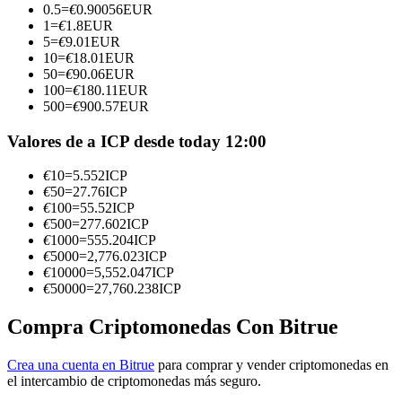
0.5
=
€
0.90056
EUR
1
=
€
1.8
EUR
Conviértete en un Trader de Copia
5
=
€
9.01
EUR
10
=
€
18.01
EUR
Disfruta del reparto de beneficios y comisiones de copy trading
50
=
€
90.06
EUR
100
=
€
180.11
EUR
500
=
€
900.57
EUR
Valores de a ICP desde today 12:00
€
10
=
5.552
ICP
€
50
=
27.76
ICP
€
100
=
55.52
ICP
€
500
=
277.602
ICP
€
1000
=
555.204
ICP
Información
€
5000
=
2,776.023
ICP
€
10000
=
5,552.047
ICP
Análisis de big data que incluye información comercial, etc.
€
50000
=
27,760.238
ICP
Compra Criptomonedas Con Bitrue
Crea una cuenta en Bitrue
para comprar y vender criptomonedas en
el intercambio de criptomonedas más seguro.