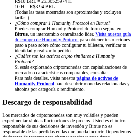
R$10 BRL = 25.36525974 H
10 H = R$3.94 BRL
Deposit & Trade BTC to Share 25000 USDT prize pool!
(Todas las tasas mostradas son aproximadas y excluyen
tarifas.)
¿Cómo comprar 1 Humanity Protocol en Bitrue?
Puedes comprar Humanity Protocol de forma segura en
Bitrue
, un intercambio centralizado líder.
Visita nuestra guía
Deposit CASHCAT & Win
de compra de Humanity Protocol
para obtener instrucciones
Share 500000 CASHCAT prize pool
paso a paso sobre cómo configurar tu billetera, verificar tu
identidad y realizar tu pedido.
¿Cuáles son los activos cripto similares a Humanity
Protocol?
Si estás explorando criptomonedas con capitalizaciones de
Exclusive for BitMart Users
mercado o características comparables, consulta:
Para más detalles, visita nuestra
página de activos de
Register & Trade to Win 500,000 USDT
Humanity Protocol
para descubrir monedas relacionadas y
altcoins por categoría o rendimiento.
Descargo de responsabilidad
Precious Metals Trading Carnival
Los mercados de criptomonedas son muy volátiles y pueden
Trade Gold & Silver · 33,333 USDT Bonus
experimentar rápidas fluctuaciones de precios. Usted es el único
responsable de sus decisiones de inversión y Bitrue no es
responsable de las pérdidas en las que pueda incurrir. Dependemos