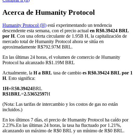
Acerca de Humanity Protocol
Humanity Protocol (H)
está experimentando un tendencia
Futuros COIN-M
descendente esta semana, con el precio actual
en R$0.39424 BRL
por H
. Con una oferta circulante de 1.95B H, la capitalización de
Futuros de criptomonedas
mercado total de Humanity Protocol ahora se sitúa en
aproximadamente R$792.97M BRL.
En las últimas 24 horas, el volumen de comercio de Humanity
TradFi
Protocol ha alcanzado R$1.19M BRL
Derivados de acciones, divisas, metales preciosos y materias
Actualmente, la
H a BRL
tasa de cambio
es R$0.39424 BRL por 1
primas
H
. Esto significa:
1
H
=
R$
0.39424
BRL
R$
1
BRL
=
2.53652597
H
(Nota: Las tarifas de intercambio y los costos de gas no están
incluidos.)
En los últimos 7 días, el precio de Humanity Protocol ha caído por
2.23%.
En las últimas 24 horas, la tasa ha fluctuado por 1.21%,
alcanzando un máximo de R$0 BRL y un mínimo de R$0 BRL.