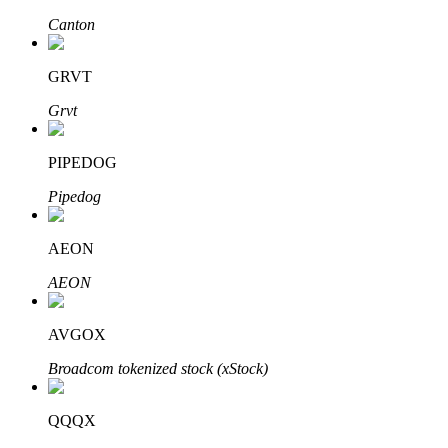
Canton
GRVT
Grvt
Bitrue Partners
PIPEDOG
Pipedog
AEON
AEON
AVGOX
Afiliados de Bitrue
Broadcom tokenized stock (xStock)
¡Hasta un 65% de comisiones!
QQQX