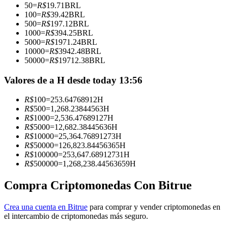
50
=
R$
19.71
BRL
100
=
R$
39.42
BRL
Conviértete en un Trader de Copia
500
=
R$
197.12
BRL
1000
=
R$
394.25
BRL
Disfruta del reparto de beneficios y comisiones de copy trading
5000
=
R$
1971.24
BRL
10000
=
R$
3942.48
BRL
50000
=
R$
19712.38
BRL
Valores de a H desde today 13:56
R$
100
=
253.64768912
H
R$
500
=
1,268.23844563
H
R$
1000
=
2,536.47689127
H
R$
5000
=
12,682.38445636
H
R$
10000
=
25,364.76891273
H
Información
R$
50000
=
126,823.84456365
H
R$
100000
=
253,647.68912731
H
Análisis de big data que incluye información comercial, etc.
R$
500000
=
1,268,238.44563659
H
Compra Criptomonedas Con Bitrue
Crea una cuenta en Bitrue
para comprar y vender criptomonedas en
el intercambio de criptomonedas más seguro.