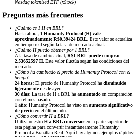
Nasdaq tokenized ETF (xStock)
Preguntas más frecuentes
¿Cuánto es 1 H en BRL?
Hasta ahora,
1 Humanity Protocol (H) vale
aproximadamente R$0.39424 BRL.
Este valor se actualiza
Referencia
en tiempo real según la tasa de mercado actual.
¿Cuánto H puedo obtener por 1 BRL?
Invita a un amigo para recibir recompensas en efectivo
A la tasa de cambio actual,
R$1 BRL puede comprar
2.53652597 H.
Este valor fluctúa según las condiciones del
BTC Welcome Rewards
mercado.
¿Cómo ha cambiado el precio de Humanity Protocol con el
tiempo?
24 horas:
El precio de Humanity Protocol ha
disminuido
ligeramente
desde ayer.
30 días:
La tasa de H a BRL ha
aumentado
en comparación
con el mes pasado.
1 año:
Humanity Protocol ha visto un
aumento significativo
de precio
en el último año.
¿Cómo convertir H a BRL?
Utiliza nuestro
H a BRL conversor
en la parte superior de
esta página para convertir instantáneamente Humanity
Protocol a Brazilian Real. Aquí hay algunos ejemplos rápidos:
BTC Welcome Rewards