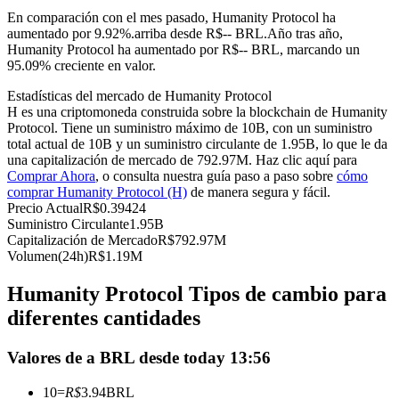
Futuros del USDC
En comparación con el mes pasado, Humanity Protocol ha
aumentado por 9.92%.arriba desde R$-- BRL.
Año tras año,
Futuros que utilizan USDC como garantía
Humanity Protocol ha aumentado por R$-- BRL, marcando un
95.09% creciente en valor.
Estadísticas del mercado de Humanity Protocol
H es una criptomoneda construida sobre la blockchain de Humanity
Protocol. Tiene un suministro máximo de 10B, con un suministro
total actual de 10B y un suministro circulante de 1.95B, lo que le da
una capitalización de mercado de 792.97M. Haz clic aquí para
Comprar Ahora
, o consulta nuestra guía paso a paso sobre
cómo
comprar Humanity Protocol (H)
de manera segura y fácil.
Precio Actual
R$
0.39424
Copiar Trading
Suministro Circulante
1.95B
Capitalización de Mercado
R$
792.97M
Únete a los mejores traders
Volumen(24h)
R$
1.19M
Humanity Protocol Tipos de cambio para
diferentes cantidades
Valores de a BRL desde today 13:56
10
=
R$
3.94
BRL