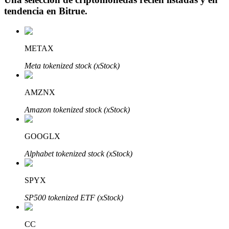
tendencia en
Bitrue
.
METAX
Inversión automática
Meta tokenized stock (xStock)
Obtenga ganancias a largo plazo e intereses flexibles
AMZNX
Amazon tokenized stock (xStock)
GOOGLX
Alphabet tokenized stock (xStock)
Aprender Staking
SPYX
Obtenga más información sobre cómo obtener ingresos pasivos
SP500 tokenized ETF (xStock)
Bitrue
AI
CC