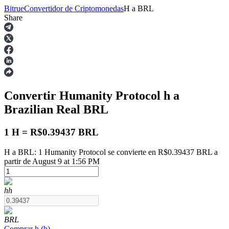
Bitrue
Convertidor de Criptomonedas
H
a
BRL
Share
Futuros
Convertir Humanity Protocol
h
a
Brazilian Real
BRL
1 H = R$0.39437 BRL
H a BRL: 1 Humanity Protocol se convierte en R$0.39437 BRL a
Futuros del USDT
partir de August 9 at 1:56 PM
Futuros que utilizan USDT como garantía
h
h
BRL
Comprar
h
(
h
)