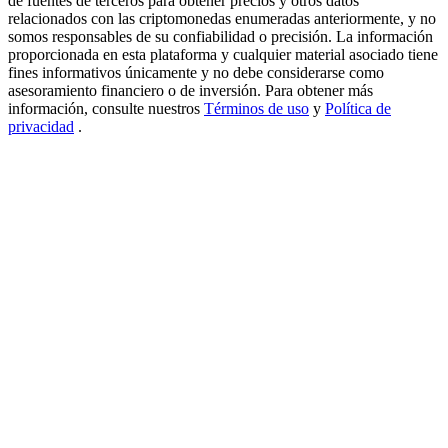
de fuentes de terceros para obtener precios y otros datos
relacionados con las criptomonedas enumeradas anteriormente, y no
USDT New User Exclusive 10% APR
somos responsables de su confiabilidad o precisión. La información
proporcionada en esta plataforma y cualquier material asociado tiene
USDT Flexible Staking | Daily Rewards
fines informativos únicamente y no debe considerarse como
asesoramiento financiero o de inversión. Para obtener más
información, consulte nuestros
Términos de uso
y
Política de
privacidad
.
BTC New User Exclusive: 6.5% APR
BTC Flexible Staking | Daily Rewards
Más eventos
Gana premios y recompensas exclusivas