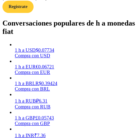
Regístrate
Earn
Conversaciones populares de h a monedas
fiat
1
h
a
USD
$
0.07734
Compra con USD
1
h
a
EUR
€
0.06721
Compra con EUR
Power Piggy
1
h
a
BRL
R$
0.39424
Compra con BRL
Gana recompensas competitivas diariamente
1
h
a
RUB
₽
6.31
Compra con RUB
1
h
a
GBP
£
0.05743
Compra con GBP
1
h
a
INR
₹
7.36