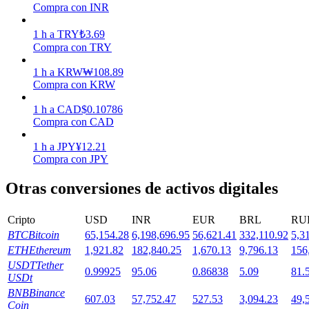
Compra con INR
1
h
a
TRY
₺
3.69
Staking
Compra con TRY
Alta rentabilidad y acceso instantáneo
1
h
a
KRW
₩
108.89
Compra con KRW
1
h
a
CAD
$
0.10786
Compra con CAD
1
h
a
JPY
¥
12.21
Compra con JPY
Otras conversiones de activos digitales
Launchpool
Cripto
USD
INR
EUR
BRL
RU
Participación flexible para ganar tokens populares
BTC
Bitcoin
65,154.28
6,198,696.95
56,621.41
332,110.92
5,3
ETH
Ethereum
1,921.82
182,840.25
1,670.13
9,796.13
156
USDT
Tether
0.99925
95.06
0.86838
5.09
81.
USDt
BNB
Binance
607.03
57,752.47
527.53
3,094.23
49,
Coin