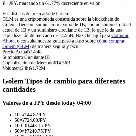
Futuros del USDC
¥-- JPY, marcando un 61.77% decreciente en valor.
Futuros que utilizan USDC como garantía
Estadísticas del mercado de Golem
GLM es una criptomoneda construida sobre la blockchain de
Golem. Tiene un suministro máximo de 1B, con un suministro total
actual de 1B y un suministro circulante de 1B, lo que le da una
capitalización de mercado de 14.56B. Haz clic aquí para
Comprar
Ahora
, o consulta nuestra guía paso a paso sobre
cómo comprar
Golem (GLM)
de manera segura y fácil.
Precio Actual
¥
14.48
Suministro Circulante
1B
Capitalización de Mercado
¥
14.56B
Volumen(24h)
¥
1.72M
Copiar Trading
Golem Tipos de cambio para diferentes
Únete a los mejores traders
cantidades
Valores de a JPY desde today 04:00
10
=
¥
144.82
JPY
50
=
¥
724.08
JPY
100
=
¥
1448.15
JPY
500
=
¥
7240.75
JPY