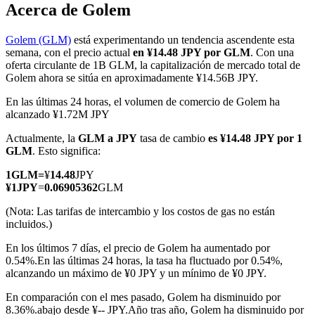
Acerca de Golem
Golem (GLM)
está experimentando un tendencia ascendente esta
semana, con el precio actual
en ¥14.48 JPY por GLM
. Con una
Futuros COIN-M
oferta circulante de 1B GLM, la capitalización de mercado total de
Golem ahora se sitúa en aproximadamente ¥14.56B JPY.
Futuros de criptomonedas
En las últimas 24 horas, el volumen de comercio de Golem ha
alcanzado ¥1.72M JPY
Actualmente, la
GLM a JPY
tasa de cambio
es ¥14.48 JPY por 1
TradFi
GLM
. Esto significa:
Derivados de acciones, divisas, metales preciosos y materias
1
GLM
=
¥
14.48
JPY
primas
¥
1
JPY
=
0.06905362
GLM
(Nota: Las tarifas de intercambio y los costos de gas no están
incluidos.)
En los últimos 7 días, el precio de Golem ha aumentado por
0.54%.
En las últimas 24 horas, la tasa ha fluctuado por 0.54%,
alcanzando un máximo de ¥0 JPY y un mínimo de ¥0 JPY.
En comparación con el mes pasado, Golem ha disminuido por
8.36%.abajo desde ¥-- JPY.
Año tras año, Golem ha disminuido por