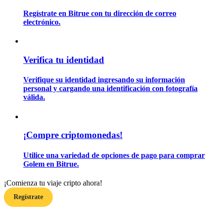
Regístrate en Bitrue con tu dirección de correo
electrónico.
Guía
Guía de inicio de futuros
Verifica tu identidad
Verifique su identidad ingresando su información
personal y cargando una identificación con fotografía
válida.
¡Compre criptomonedas!
Estrategias comerciales
Utilice una variedad de opciones de pago para comprar
Aprenda cómo mantenerse rentable
Golem en Bitrue.
¡Comienza tu viaje cripto ahora!
Regístrate