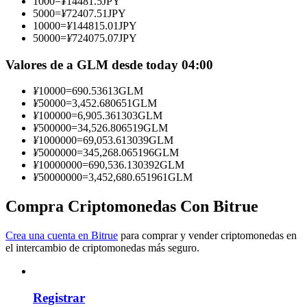
1000
=
¥
14481.5
JPY
5000
=
¥
72407.51
JPY
Conviértete en un Trader de Copia
10000
=
¥
144815.01
JPY
50000
=
¥
724075.07
JPY
Disfruta del reparto de beneficios y comisiones de copy trading
Valores de a GLM desde today 04:00
¥
10000
=
690.53613
GLM
¥
50000
=
3,452.680651
GLM
¥
100000
=
6,905.361303
GLM
¥
500000
=
34,526.806519
GLM
¥
1000000
=
69,053.613039
GLM
¥
5000000
=
345,268.065196
GLM
¥
10000000
=
690,536.130392
GLM
¥
50000000
=
3,452,680.651961
GLM
Información
Compra Criptomonedas Con Bitrue
Análisis de big data que incluye información comercial, etc.
Crea una cuenta en Bitrue
para comprar y vender criptomonedas en
el intercambio de criptomonedas más seguro.
Registrar