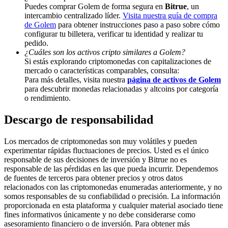
Puedes comprar Golem de forma segura en
Bitrue
, un
Share 500000 CASHCAT prize pool
intercambio centralizado líder.
Visita nuestra guía de compra
de Golem
para obtener instrucciones paso a paso sobre cómo
configurar tu billetera, verificar tu identidad y realizar tu
pedido.
¿Cuáles son los activos cripto similares a Golem?
Exclusive for BitMart Users
Si estás explorando criptomonedas con capitalizaciones de
mercado o características comparables, consulta:
Register & Trade to Win 500,000 USDT
Para más detalles, visita nuestra
página de activos de Golem
para descubrir monedas relacionadas y altcoins por categoría
o rendimiento.
Descargo de responsabilidad
Precious Metals Trading Carnival
Trade Gold & Silver · 33,333 USDT Bonus
Los mercados de criptomonedas son muy volátiles y pueden
experimentar rápidas fluctuaciones de precios. Usted es el único
responsable de sus decisiones de inversión y Bitrue no es
responsable de las pérdidas en las que pueda incurrir. Dependemos
de fuentes de terceros para obtener precios y otros datos
USDT New User Exclusive 10% APR
relacionados con las criptomonedas enumeradas anteriormente, y no
somos responsables de su confiabilidad o precisión. La información
USDT Flexible Staking | Daily Rewards
proporcionada en esta plataforma y cualquier material asociado tiene
fines informativos únicamente y no debe considerarse como
asesoramiento financiero o de inversión. Para obtener más