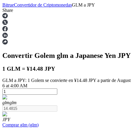
Bitrue
Convertidor de Criptomonedas
GLM
a
JPY
Share
Futuros
Convertir Golem
glm
a Japanese Yen
JPY
1 GLM = ¥14.48 JPY
GLM a JPY: 1 Golem se convierte en ¥14.48 JPY a partir de August
6 at 4:00 AM
Futuros del USDT
Futuros que utilizan USDT como garantía
glm
glm
JPY
Comprar
glm
(
glm
)