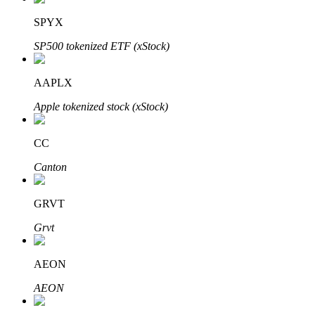
SPYX
SP500 tokenized ETF (xStock)
Inversión automática
AAPLX
Obtenga ganancias a largo plazo e intereses flexibles
Apple tokenized stock (xStock)
CC
Canton
GRVT
Grvt
Aprender Staking
AEON
Obtenga más información sobre cómo obtener ingresos pasivos
AEON
Bitrue
AI