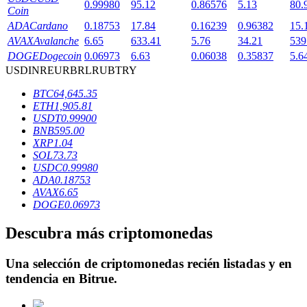
0.99980
95.12
0.86576
5.13
80.
Coin
ADA
Cardano
0.18753
17.84
0.16239
0.96382
15.
AVAX
Avalanche
6.65
633.41
5.76
34.21
539
DOGE
Dogecoin
0.06973
6.63
0.06038
0.35837
5.6
Bloqueos BTR
USD
INR
EUR
BRL
RUB
TRY
Inversiones exclusivas para titulares de BTR
BTC
64,645.35
ETH
1,905.81
USDT
0.99900
BNB
595.00
XRP
1.04
SOL
73.73
USDC
0.99980
ADA
0.18753
AVAX
6.65
DOGE
0.06973
Préstamos
Descubra más criptomonedas
Servicio de préstamos respaldado por criptomonedas
Una selección de criptomonedas recién listadas y en
tendencia en
Bitrue
.