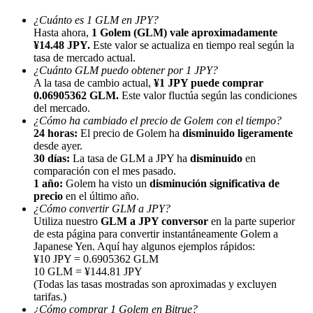
¿Cuánto es 1 GLM en JPY?
Hasta ahora,
1 Golem (GLM) vale aproximadamente
¥14.48 JPY.
Este valor se actualiza en tiempo real según la
tasa de mercado actual.
¿Cuánto GLM puedo obtener por 1 JPY?
A la tasa de cambio actual,
¥1 JPY puede comprar
Referencia
0.06905362 GLM.
Este valor fluctúa según las condiciones
del mercado.
Invita a un amigo para recibir recompensas en efectivo
¿Cómo ha cambiado el precio de Golem con el tiempo?
24 horas:
El precio de Golem ha
disminuido ligeramente
Deposit CASHCAT & Win
desde ayer.
30 días:
La tasa de GLM a JPY ha
disminuido
en
comparación con el mes pasado.
1 año:
Golem ha visto un
disminución significativa de
precio
en el último año.
¿Cómo convertir GLM a JPY?
Utiliza nuestro
GLM a JPY conversor
en la parte superior
de esta página para convertir instantáneamente Golem a
Japanese Yen. Aquí hay algunos ejemplos rápidos:
¥10 JPY = 0.6905362 GLM
10 GLM = ¥144.81 JPY
(Todas las tasas mostradas son aproximadas y excluyen
tarifas.)
Deposit CASHCAT & Win
¿Cómo comprar 1 Golem en Bitrue?