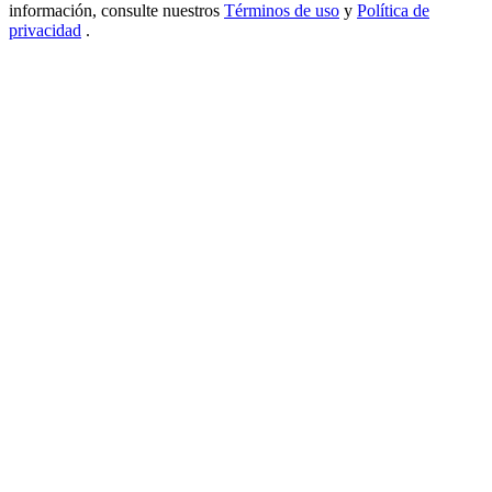
información, consulte nuestros
Términos de uso
y
Política de
New Listing Futures Fest
privacidad
.
Trade New Futures, Win 200,000 USDT
Crypto World Cup 2026: Grand Finale
77,777+3k Rewards
Más eventos
Gana premios y recompensas exclusivas