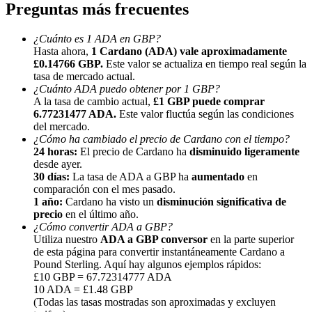
Preguntas más frecuentes
¿Cuánto es 1 ADA en GBP?
Hasta ahora,
1 Cardano (ADA) vale aproximadamente
£0.14766 GBP.
Este valor se actualiza en tiempo real según la
tasa de mercado actual.
¿Cuánto ADA puedo obtener por 1 GBP?
Referencia
A la tasa de cambio actual,
£1 GBP puede comprar
6.77231477 ADA.
Este valor fluctúa según las condiciones
Invita a un amigo para recibir recompensas en efectivo
del mercado.
¿Cómo ha cambiado el precio de Cardano con el tiempo?
BTC Welcome Rewards
24 horas:
El precio de Cardano ha
disminuido ligeramente
desde ayer.
30 días:
La tasa de ADA a GBP ha
aumentado
en
comparación con el mes pasado.
1 año:
Cardano ha visto un
disminución significativa de
precio
en el último año.
¿Cómo convertir ADA a GBP?
Utiliza nuestro
ADA a GBP conversor
en la parte superior
de esta página para convertir instantáneamente Cardano a
Pound Sterling. Aquí hay algunos ejemplos rápidos:
£10 GBP = 67.72314777 ADA
10 ADA = £1.48 GBP
(Todas las tasas mostradas son aproximadas y excluyen
BTC Welcome Rewards