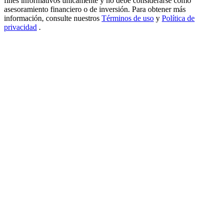
fines informativos únicamente y no debe considerarse como
asesoramiento financiero o de inversión. Para obtener más
USDT New User Exclusive 10% APR
información, consulte nuestros
Términos de uso
y
Política de
privacidad
.
USDT Flexible Staking | Daily Rewards
BTC New User Exclusive: 6.5% APR
BTC Flexible Staking | Daily Rewards
Más eventos
Gana premios y recompensas exclusivas