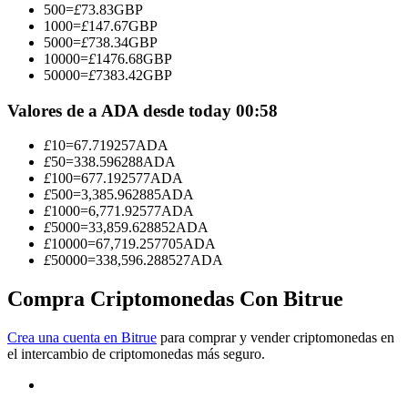
500
=
£
73.83
GBP
1000
=
£
147.67
GBP
Conviértete en un Trader de Copia
5000
=
£
738.34
GBP
10000
=
£
1476.68
GBP
Disfruta del reparto de beneficios y comisiones de copy trading
50000
=
£
7383.42
GBP
Valores de a ADA desde today 00:58
£
10
=
67.719257
ADA
£
50
=
338.596288
ADA
£
100
=
677.192577
ADA
£
500
=
3,385.962885
ADA
£
1000
=
6,771.92577
ADA
£
5000
=
33,859.628852
ADA
£
10000
=
67,719.257705
ADA
Información
£
50000
=
338,596.288527
ADA
Análisis de big data que incluye información comercial, etc.
Compra Criptomonedas Con Bitrue
Crea una cuenta en Bitrue
para comprar y vender criptomonedas en
el intercambio de criptomonedas más seguro.