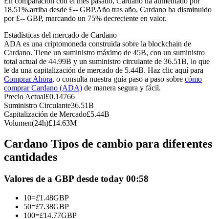
En comparación con el mes pasado, Cardano ha aumentado por
Futuros del USDC
18.51%.arriba desde £-- GBP.
Año tras año, Cardano ha disminuido
por £-- GBP, marcando un 75% decreciente en valor.
Futuros que utilizan USDC como garantía
Estadísticas del mercado de Cardano
ADA es una criptomoneda construida sobre la blockchain de
Cardano. Tiene un suministro máximo de 45B, con un suministro
total actual de 44.99B y un suministro circulante de 36.51B, lo que
le da una capitalización de mercado de 5.44B. Haz clic aquí para
Comprar Ahora
, o consulta nuestra guía paso a paso sobre
cómo
comprar Cardano (ADA)
de manera segura y fácil.
Precio Actual
£
0.14766
Suministro Circulante
36.51B
Capitalización de Mercado
£
5.44B
Copiar Trading
Volumen(24h)
£
14.63M
Únete a los mejores traders
Cardano Tipos de cambio para diferentes
cantidades
Valores de a GBP desde today 00:58
10
=
£
1.48
GBP
50
=
£
7.38
GBP
100
=
£
14.77
GBP