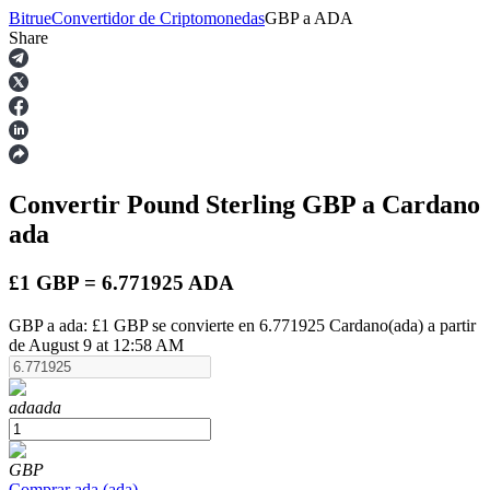
Bitrue
Convertidor de Criptomonedas
GBP
a
ADA
Share
Futuros
Convertir Pound Sterling
GBP
a Cardano
ada
£1 GBP = 6.771925 ADA
GBP a ada: £1 GBP se convierte en 6.771925 Cardano(ada) a partir
Futuros del USDT
de August 9 at 12:58 AM
Futuros que utilizan USDT como garantía
ada
ada
GBP
Comprar
ada
(
ada
)