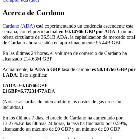
Acerca de Cardano
Cardano (ADA)
está experimentando un tendencia ascendente esta
Futuros COIN-M
semana, con el precio actual
en £0.14766 GBP por ADA
. Con una
oferta circulante de 36.51B ADA, la capitalización de mercado total
Futuros de criptomonedas
de Cardano ahora se sitúa en aproximadamente £5.44B GBP.
En las últimas 24 horas, el volumen de comercio de Cardano ha
alcanzado £14.63M GBP
TradFi
Actualmente, la
ADA a GBP
tasa de cambio
es £0.14766 GBP por
Derivados de acciones, divisas, metales preciosos y materias
1 ADA
. Esto significa:
primas
1
ADA
=
£
0.14766
GBP
£
1
GBP
=
6.77231477
ADA
(Nota: Las tarifas de intercambio y los costos de gas no están
incluidos.)
En los últimos 7 días, el precio de Cardano ha aumentado por
13.27%.
En las últimas 24 horas, la tasa ha fluctuado por 0.59%,
alcanzando un máximo de £0 GBP y un mínimo de £0 GBP.