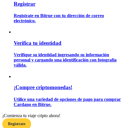
Registrar
Regístrate en Bitrue con tu dirección de correo
Guía
electrónico.
Guía de inicio de futuros
Verifica tu identidad
Verifique su identidad ingresando su información
personal y cargando una identificación con fotografía
válida.
Estrategias comerciales
¡Compre criptomonedas!
Aprenda cómo mantenerse rentable
Utilice una variedad de opciones de pago para comprar
Cardano en Bitrue.
¡Comienza tu viaje cripto ahora!
Regístrate