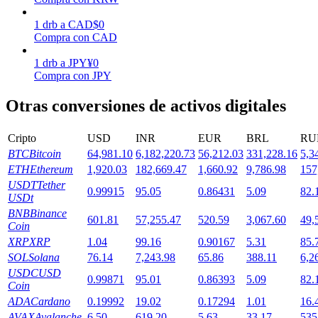
1
drb
a
CAD
$
0
Compra con CAD
Staking
Alta rentabilidad y acceso instantáneo
1
drb
a
JPY
¥
0
Compra con JPY
Otras conversiones de activos digitales
Cripto
USD
INR
EUR
BRL
RU
BTC
Bitcoin
64,981.10
6,182,220.73
56,212.03
331,228.16
5,3
ETH
Ethereum
1,920.03
182,669.47
1,660.92
9,786.98
157
USDT
Tether
0.99915
95.05
0.86431
5.09
82.
USDt
Launchpool
BNB
Binance
601.81
57,255.47
520.59
3,067.60
49,
Coin
Participación flexible para ganar tokens populares
XRP
XRP
1.04
99.16
0.90167
5.31
85.
SOL
Solana
76.14
7,243.98
65.86
388.11
6,2
USDC
USD
0.99871
95.01
0.86393
5.09
82.
Coin
ADA
Cardano
0.19992
19.02
0.17294
1.01
16.
AVAX
Avalanche
6.50
619.20
5.63
33.17
535