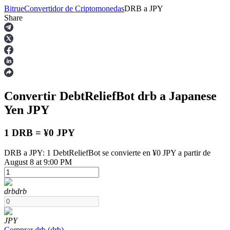
Bitrue
Convertidor de Criptomonedas
DRB
a
JPY
Share
Futuros
Convertir DebtReliefBot
drb
a Japanese
Yen
JPY
1 DRB = ¥0 JPY
DRB a JPY: 1 DebtReliefBot se convierte en ¥0 JPY a partir de
Futuros del USDT
August 8 at 9:00 PM
Futuros que utilizan USDT como garantía
drb
drb
JPY
Comprar
drb
(
drb
)