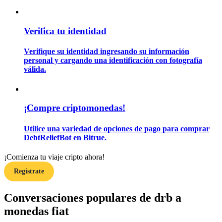
Verifica tu identidad
Guía
Guía de inicio de futuros
Verifique su identidad ingresando su información
personal y cargando una identificación con fotografía
válida.
¡Compre criptomonedas!
Utilice una variedad de opciones de pago para comprar
DebtReliefBot en Bitrue.
Estrategias comerciales
¡Comienza tu viaje cripto ahora!
Aprenda cómo mantenerse rentable
Regístrate
Conversaciones populares de drb a
monedas fiat