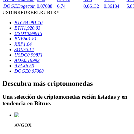
DOGE
Dogecoin
0.07088
6.74
0.06132
0.36134
5.8
USD
INR
EUR
BRL
RUB
TRY
BTC
64,981.10
Bloqueos BTR
ETH
1,920.03
USDT
0.99915
Inversiones exclusivas para titulares de BTR
BNB
601.81
XRP
1.04
SOL
76.14
USDC
0.99871
ADA
0.19992
AVAX
6.50
DOGE
0.07088
Descubra más criptomonedas
Préstamos
Una selección de criptomonedas recién listadas y en
tendencia en
Bitrue
.
Servicio de préstamos respaldado por criptomonedas
AVGOX