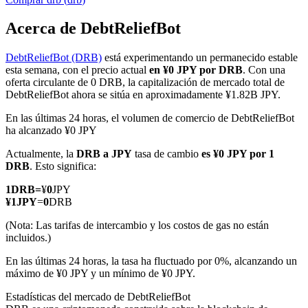
Acerca de DebtReliefBot
DebtReliefBot (DRB)
está experimentando un permanecido estable
Futuros COIN-M
esta semana, con el precio actual
en ¥0 JPY por DRB
. Con una
oferta circulante de 0 DRB, la capitalización de mercado total de
Futuros de criptomonedas
DebtReliefBot ahora se sitúa en aproximadamente ¥1.82B JPY.
En las últimas 24 horas, el volumen de comercio de DebtReliefBot
ha alcanzado ¥0 JPY
TradFi
Actualmente, la
DRB a JPY
tasa de cambio
es ¥0 JPY por 1
Derivados de acciones, divisas, metales preciosos y materias
DRB
. Esto significa:
primas
1
DRB
=
¥
0
JPY
¥
1
JPY
=
0
DRB
(Nota: Las tarifas de intercambio y los costos de gas no están
incluidos.)
En las últimas 24 horas, la tasa ha fluctuado por 0%, alcanzando un
máximo de ¥0 JPY y un mínimo de ¥0 JPY.
Estadísticas del mercado de DebtReliefBot