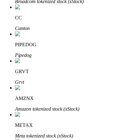
Broadcom tokenized stock (xStock)
CC
Canton
Inversión automática
PIPEDOG
Obtenga ganancias a largo plazo e intereses flexibles
Pipedog
GRVT
Grvt
AMZNX
Aprender Staking
Amazon tokenized stock (xStock)
Obtenga más información sobre cómo obtener ingresos pasivos
METAX
Bitrue
AI
Meta tokenized stock (xStock)