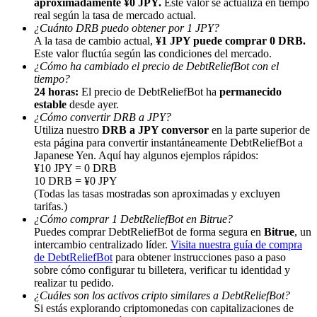
aproximadamente ¥0 JPY.
Este valor se actualiza en tiempo
real según la tasa de mercado actual.
¿Cuánto DRB puedo obtener por 1 JPY?
A la tasa de cambio actual,
¥1 JPY puede comprar 0 DRB.
Este valor fluctúa según las condiciones del mercado.
¿Cómo ha cambiado el precio de DebtReliefBot con el
tiempo?
24 horas:
El precio de DebtReliefBot ha
permanecido
Referencia
estable
desde ayer.
¿Cómo convertir DRB a JPY?
Invita a un amigo para recibir recompensas en efectivo
Utiliza nuestro
DRB a JPY conversor
en la parte superior de
BTC Welcome Rewards
esta página para convertir instantáneamente DebtReliefBot a
Japanese Yen. Aquí hay algunos ejemplos rápidos:
¥10 JPY = 0 DRB
10 DRB = ¥0 JPY
(Todas las tasas mostradas son aproximadas y excluyen
tarifas.)
¿Cómo comprar 1 DebtReliefBot en Bitrue?
Puedes comprar DebtReliefBot de forma segura en
Bitrue
, un
intercambio centralizado líder.
Visita nuestra guía de compra
de DebtReliefBot
para obtener instrucciones paso a paso
sobre cómo configurar tu billetera, verificar tu identidad y
realizar tu pedido.
¿Cuáles son los activos cripto similares a DebtReliefBot?
Si estás explorando criptomonedas con capitalizaciones de
BTC Welcome Rewards