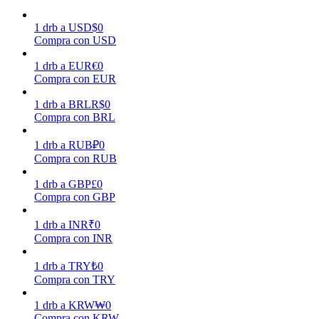
1
drb
a
USD
$
0
Earn
Compra con USD
1
drb
a
EUR
€
0
Compra con EUR
1
drb
a
BRL
R$
0
Compra con BRL
1
drb
a
RUB
₽
0
Compra con RUB
1
drb
a
GBP
£
0
Power Piggy
Compra con GBP
Gana recompensas competitivas diariamente
1
drb
a
INR
₹
0
Compra con INR
1
drb
a
TRY
₺
0
Compra con TRY
1
drb
a
KRW
₩
0
Compra con KRW