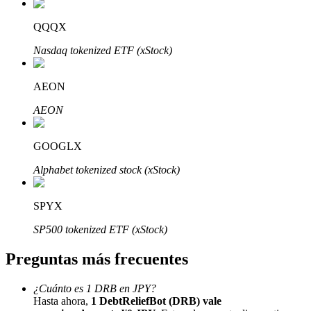
QQQX
Nasdaq tokenized ETF (xStock)
AEON
Bitrue Partners
AEON
GOOGLX
Alphabet tokenized stock (xStock)
SPYX
SP500 tokenized ETF (xStock)
Afiliados de Bitrue
Preguntas más frecuentes
¡Hasta un 65% de comisiones!
¿Cuánto es 1 DRB en JPY?
Hasta ahora,
1 DebtReliefBot (DRB) vale