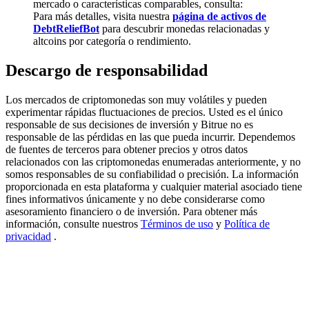
mercado o características comparables, consulta:
Para más detalles, visita nuestra
página de activos de
Deposit & Trade BTC to Share 25000 USDT prize pool!
DebtReliefBot
para descubrir monedas relacionadas y
altcoins por categoría o rendimiento.
Descargo de responsabilidad
Deposit CASHCAT & Win
Los mercados de criptomonedas son muy volátiles y pueden
Share 500000 CASHCAT prize pool
experimentar rápidas fluctuaciones de precios. Usted es el único
responsable de sus decisiones de inversión y Bitrue no es
responsable de las pérdidas en las que pueda incurrir. Dependemos
de fuentes de terceros para obtener precios y otros datos
Exclusive for BitMart Users
relacionados con las criptomonedas enumeradas anteriormente, y no
somos responsables de su confiabilidad o precisión. La información
Register & Trade to Win 500,000 USDT
proporcionada en esta plataforma y cualquier material asociado tiene
fines informativos únicamente y no debe considerarse como
asesoramiento financiero o de inversión. Para obtener más
información, consulte nuestros
Términos de uso
y
Política de
privacidad
.
Precious Metals Trading Carnival
Trade Gold & Silver · 33,333 USDT Bonus