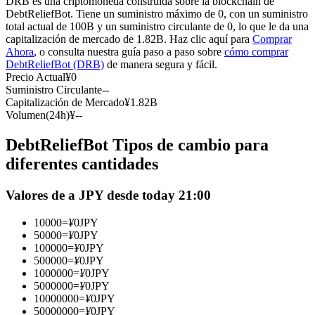
DRB es una criptomoneda construida sobre la blockchain de
Futuros del USDC
DebtReliefBot. Tiene un suministro máximo de 0, con un suministro
total actual de 100B y un suministro circulante de 0, lo que le da una
Futuros que utilizan USDC como garantía
capitalización de mercado de 1.82B. Haz clic aquí para
Comprar
Ahora
, o consulta nuestra guía paso a paso sobre
cómo comprar
DebtReliefBot (DRB)
de manera segura y fácil.
Precio Actual
¥
0
Suministro Circulante
--
Capitalización de Mercado
¥
1.82B
Volumen(24h)
¥
--
DebtReliefBot Tipos de cambio para
diferentes cantidades
Copiar Trading
Valores de a JPY desde today 21:00
Únete a los mejores traders
10000
=
¥
0
JPY
50000
=
¥
0
JPY
100000
=
¥
0
JPY
500000
=
¥
0
JPY
1000000
=
¥
0
JPY
5000000
=
¥
0
JPY
10000000
=
¥
0
JPY
50000000
=
¥
0
JPY