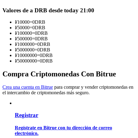
Valores de a DRB desde today 21:00
Conviértete en un Trader de Copia
Disfruta del reparto de beneficios y comisiones de copy trading
¥
10000
=
0
DRB
¥
50000
=
0
DRB
¥
100000
=
0
DRB
¥
500000
=
0
DRB
¥
1000000
=
0
DRB
¥
5000000
=
0
DRB
¥
10000000
=
0
DRB
¥
50000000
=
0
DRB
Compra Criptomonedas Con Bitrue
Información
Crea una cuenta en Bitrue
para comprar y vender criptomonedas en
el intercambio de criptomonedas más seguro.
Análisis de big data que incluye información comercial, etc.
Registrar
Regístrate en Bitrue con tu dirección de correo
electrónico.