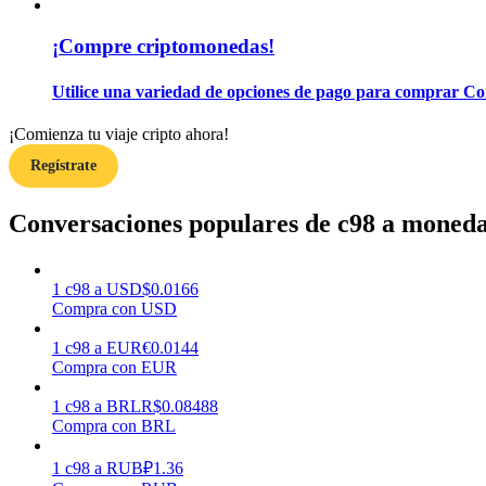
¡Compre criptomonedas!
Guía
Guía de inicio de futuros
Utilice una variedad de opciones de pago para comprar Co
¡Comienza tu viaje cripto ahora!
Regístrate
Conversaciones populares de c98 a monedas
1
c98
a
USD
$
0.0166
Estrategias comerciales
Compra con USD
Aprenda cómo mantenerse rentable
1
c98
a
EUR
€
0.0144
Compra con EUR
1
c98
a
BRL
R$
0.08488
Compra con BRL
1
c98
a
RUB
₽
1.36