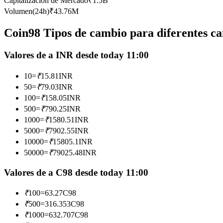
Capitalización de Mercado
₹
1.5B
Futuros que utilizan USDC como garantía
Volumen(24h)
₹
43.76M
Coin98 Tipos de cambio para diferentes ca
Valores de a INR desde today 11:00
10
=
₹
15.81
INR
50
=
₹
79.03
INR
100
=
₹
158.05
INR
500
=
₹
790.25
INR
Copiar Trading
1000
=
₹
1580.51
INR
Únete a los mejores traders
5000
=
₹
7902.55
INR
10000
=
₹
15805.1
INR
50000
=
₹
79025.48
INR
Valores de a C98 desde today 11:00
₹
100
=
63.27
C98
₹
500
=
316.353
C98
₹
1000
=
632.707
C98