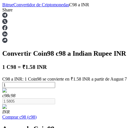
Bitrue
Convertidor de Criptomonedas
C98
a
INR
Share
Futuros
Convertir Coin98
c98
a Indian Rupee
INR
1 C98 = ₹1.58 INR
C98 a INR: 1 Coin98 se convierte en ₹1.58 INR a partir de August 7
Futuros del USDT
c98
c98
Futuros que utilizan USDT como garantía
INR
Comprar
c98
(
c98
)