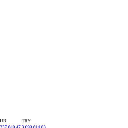
UB
TRY
,337,649.47
3,099,614.83