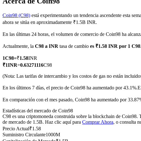
Acerca de Coin98
Coin98 (C98)
está experimentando un tendencia ascendente esta sema
ahora se sitúa en aproximadamente ₹1.5B INR.
Futuros COIN-M
En las últimas 24 horas, el volumen de comercio de Coin98 ha alc
Futuros de criptomonedas
Actualmente, la
C98 a INR
tasa de cambio
es ₹1.58 INR por 1 C98
1
C98
=
₹
1.58
INR
TradFi
₹
1
INR
=
0.63271116
C98
Derivados de acciones, divisas, metales preciosos y materias pr
(Nota: Las tarifas de intercambio y los costos de gas no están incluido
En los últimos 7 días, el precio de Coin98 ha aumentado por 43.1%.
E
En comparación con el mes pasado, Coin98 ha aumentado por 33.87%
Estadísticas del mercado de Coin98
C98 es una criptomoneda construida sobre la blockchain de Coin98. Ti
de mercado de 1.5B. Haz clic aquí para
Comprar Ahora
, o consulta 
Precio Actual
₹
1.58
Suministro Circulante
1000M
Futuros del USDC