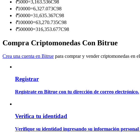
₹
5000
=
3,163.536
C98
Conviértete en un Trader de Copia
₹
10000
=
6,327.073
C98
Disfruta del reparto de beneficios y comisiones de copy trading
₹
50000
=
31,635.367
C98
₹
100000
=
63,270.735
C98
₹
500000
=
316,353.677
C98
Compra Criptomonedas Con Bitrue
Crea una cuenta en Bitrue
para comprar y vender criptomonedas en el
Registrar
Información
Análisis de big data que incluye información comercial, etc.
Regístrate en Bitrue con tu dirección de correo electrónico.
Verifica tu identidad
Verifique su identidad ingresando su información personal 