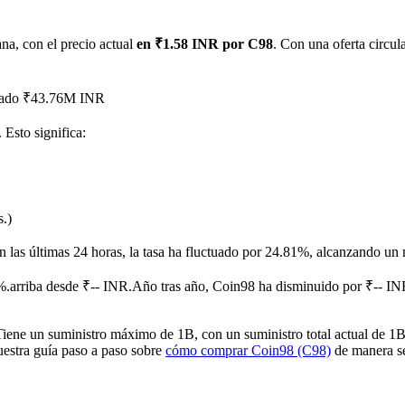
na, con el precio actual
en ₹1.58 INR por C98
. Con una oferta circu
anzado ₹43.76M INR
. Esto significa:
imas
s.)
n las últimas 24 horas, la tasa ha fluctuado por 24.81%, alcanzando
.arriba desde ₹-- INR.
Año tras año, Coin98 ha disminuido por ₹-- IN
ene un suministro máximo de 1B, con un suministro total actual de 1B 
nuestra guía paso a paso sobre
cómo comprar Coin98 (C98)
de manera se