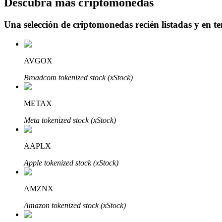
Descubra más criptomonedas
Una selección de criptomonedas recién listadas y en t
Bloqueos BTR
Inversiones exclusivas para titulares de BTR
AVGOX
Broadcom tokenized stock (xStock)
METAX
Meta tokenized stock (xStock)
AAPLX
Préstamos
Apple tokenized stock (xStock)
Servicio de préstamos respaldado por criptomonedas
AMZNX
Amazon tokenized stock (xStock)