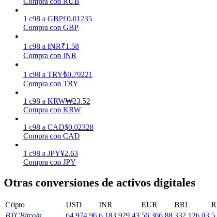
Compra con RUB
Earn
1
c98
a
GBP
£
0.01235
Compra con GBP
1
c98
a
INR
₹
1.58
Compra con INR
1
c98
a
TRY
₺
0.79221
Compra con TRY
1
c98
a
KRW
₩
23.52
Compra con KRW
Power Piggy
1
c98
a
CAD
$
0.02328
Gana recompensas competitivas diariamente
Compra con CAD
1
c98
a
JPY
¥
2.63
Compra con JPY
Otras conversiones de activos digitales
Cripto
USD
INR
EUR
BRL
R
BTC
Bitcoin
64,974.96
6,183,929.43
56,366.88
332,126.03
5