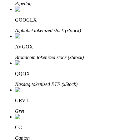
Pipedog
GOOGLX
Alphabet tokenized stock (xStock)
Bitrue Partners
AVGOX
Broadcom tokenized stock (xStock)
QQQX
Nasdaq tokenized ETF (xStock)
GRVT
Afiliados de Bitrue
Grvt
¡Hasta un 65% de comisiones!
CC
Canton