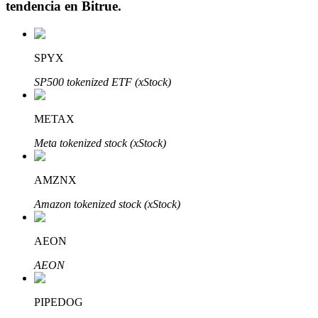
tendencia en
Bitrue
.
SPYX
Inversión automática
SP500 tokenized ETF (xStock)
Obtenga ganancias a largo plazo e intereses flexibles
METAX
Meta tokenized stock (xStock)
AMZNX
Amazon tokenized stock (xStock)
AEON
Aprender Staking
AEON
Obtenga más información sobre cómo obtener ingresos pasivos
Bitrue
AI
PIPEDOG