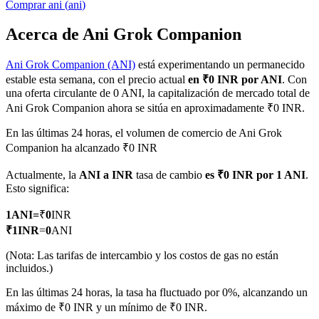
Comprar
ani
(
ani
)
Acerca de Ani Grok Companion
Ani Grok Companion (ANI)
está experimentando un permanecido
Futuros COIN-M
estable esta semana, con el precio actual
en ₹0 INR por ANI
. Con
Futuros de criptomonedas
una oferta circulante de 0 ANI, la capitalización de mercado total de
Ani Grok Companion ahora se sitúa en aproximadamente ₹0 INR.
En las últimas 24 horas, el volumen de comercio de Ani Grok
TradFi
Companion ha alcanzado ₹0 INR
Derivados de acciones, divisas, metales preciosos y materias
Actualmente, la
ANI a INR
tasa de cambio
es ₹0 INR por 1 ANI
.
primas
Esto significa:
1
ANI
=
₹
0
INR
₹
1
INR
=
0
ANI
(Nota: Las tarifas de intercambio y los costos de gas no están
incluidos.)
En las últimas 24 horas, la tasa ha fluctuado por 0%, alcanzando un
máximo de ₹0 INR y un mínimo de ₹0 INR.