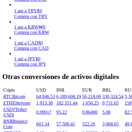
1
ani
a
TRY
₺
0
Staking
Compra con TRY
Alta rentabilidad y acceso instantáneo
1
ani
a
KRW
₩
0
Compra con KRW
1
ani
a
CAD
$
0
Compra con CAD
1
ani
a
JPY
¥
0
Compra con JPY
Otras conversiones de activos digitales
Launchpool
Cripto
USD
INR
EUR
BRL
RU
Participación flexible para ganar tokens populares
BTC
Bitcoin
64,946.53
6,189,608.19
56,218.69
330,324.54
5,3
ETH
Ethereum
1,913.38
182,351.44
1,656.25
9,731.65
158
USDT
Tether
0.99917
95.22
0.86490
5.08
82.
USDt
BNB
Binance
603.34
57,500.41
522.26
3,068.65
49,
Coin