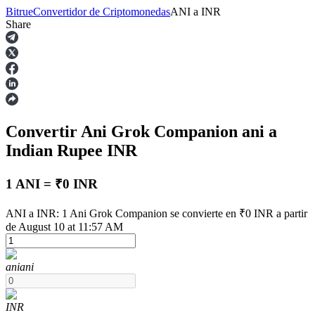
Bitrue
Convertidor de Criptomonedas
ANI
a
INR
Share
Futuros
Convertir Ani Grok Companion
ani
a
Indian Rupee
INR
1 ANI = ₹0 INR
Futuros del USDT
ANI a INR: 1 Ani Grok Companion se convierte en ₹0 INR a partir
de August 10 at 11:57 AM
Futuros que utilizan USDT como garantía
ani
ani
INR