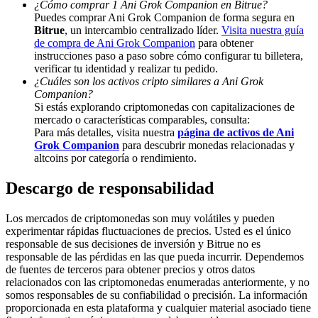
¿Cómo comprar 1 Ani Grok Companion en Bitrue?
Puedes comprar Ani Grok Companion de forma segura en
Deposit & Trade BTC to Share 25000 USDT prize pool!
Bitrue
, un intercambio centralizado líder.
Visita nuestra guía
de compra de Ani Grok Companion
para obtener
instrucciones paso a paso sobre cómo configurar tu billetera,
verificar tu identidad y realizar tu pedido.
Deposit CASHCAT & Win
¿Cuáles son los activos cripto similares a Ani Grok
Companion?
Share 500000 CASHCAT prize pool
Si estás explorando criptomonedas con capitalizaciones de
mercado o características comparables, consulta:
Para más detalles, visita nuestra
página de activos de Ani
Grok Companion
para descubrir monedas relacionadas y
altcoins por categoría o rendimiento.
Exclusive for BitMart Users
Descargo de responsabilidad
Register & Trade to Win 500,000 USDT
Los mercados de criptomonedas son muy volátiles y pueden
experimentar rápidas fluctuaciones de precios. Usted es el único
responsable de sus decisiones de inversión y Bitrue no es
Precious Metals Trading Carnival
responsable de las pérdidas en las que pueda incurrir. Dependemos
de fuentes de terceros para obtener precios y otros datos
Trade Gold & Silver · 33,333 USDT Bonus
relacionados con las criptomonedas enumeradas anteriormente, y no
somos responsables de su confiabilidad o precisión. La información
proporcionada en esta plataforma y cualquier material asociado tiene