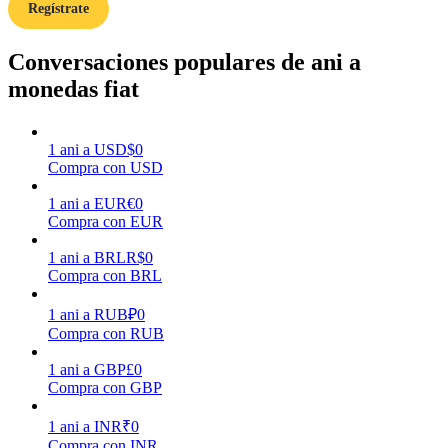
Regístrate
Earn
Conversaciones populares de ani a
monedas fiat
1
ani
a
USD
$
0
Compra con USD
1
ani
a
EUR
€
0
Compra con EUR
1
ani
a
BRL
R$
0
Power Piggy
Compra con BRL
Gana recompensas competitivas diariamente
1
ani
a
RUB
₽
0
Compra con RUB
1
ani
a
GBP
£
0
Compra con GBP
1
ani
a
INR
₹
0
Compra con INR