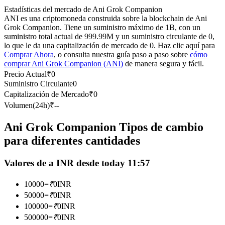
Futuros del USDC
Estadísticas del mercado de Ani Grok Companion
ANI es una criptomoneda construida sobre la blockchain de Ani
Futuros que utilizan USDC como garantía
Grok Companion. Tiene un suministro máximo de 1B, con un
suministro total actual de 999.99M y un suministro circulante de 0,
lo que le da una capitalización de mercado de 0. Haz clic aquí para
Comprar Ahora
, o consulta nuestra guía paso a paso sobre
cómo
comprar Ani Grok Companion (ANI)
de manera segura y fácil.
Precio Actual
₹
0
Suministro Circulante
0
Capitalización de Mercado
₹
0
Volumen(24h)
₹
--
Copiar Trading
Ani Grok Companion Tipos de cambio
para diferentes cantidades
Únete a los mejores traders
Valores de a INR desde today 11:57
10000
=
₹
0
INR
50000
=
₹
0
INR
100000
=
₹
0
INR
500000
=
₹
0
INR