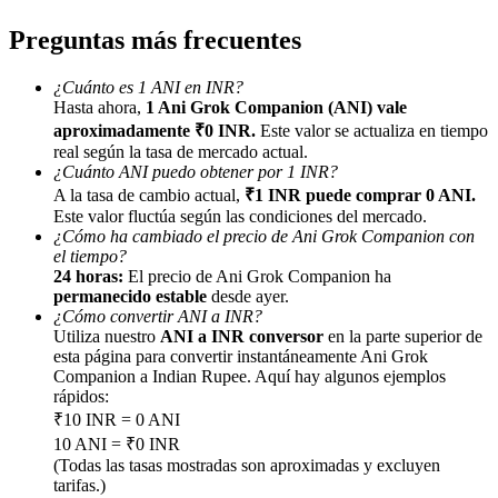
Preguntas más frecuentes
¿Cuánto es 1 ANI en INR?
Hasta ahora,
1 Ani Grok Companion (ANI) vale
aproximadamente ₹0 INR.
Este valor se actualiza en tiempo
Referencia
real según la tasa de mercado actual.
¿Cuánto ANI puedo obtener por 1 INR?
Invita a un amigo para recibir recompensas en efectivo
A la tasa de cambio actual,
₹1 INR puede comprar 0 ANI.
Este valor fluctúa según las condiciones del mercado.
BTC Welcome Rewards
¿Cómo ha cambiado el precio de Ani Grok Companion con
el tiempo?
24 horas:
El precio de Ani Grok Companion ha
permanecido estable
desde ayer.
¿Cómo convertir ANI a INR?
Utiliza nuestro
ANI a INR conversor
en la parte superior de
esta página para convertir instantáneamente Ani Grok
Companion a Indian Rupee. Aquí hay algunos ejemplos
rápidos:
₹10 INR = 0 ANI
10 ANI = ₹0 INR
(Todas las tasas mostradas son aproximadas y excluyen
tarifas.)
BTC Welcome Rewards