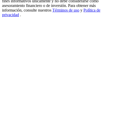
fines informativos únicamente y no debe considerarse como
asesoramiento financiero o de inversión. Para obtener más
USDT New User Exclusive 10% APR
información, consulte nuestros
Términos de uso
y
Política de
privacidad
.
USDT Flexible Staking | Daily Rewards
BTC New User Exclusive: 6.5% APR
BTC Flexible Staking | Daily Rewards
Más eventos
Gana premios y recompensas exclusivas