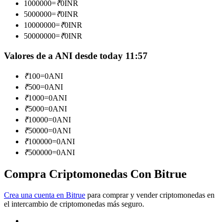
1000000
=
₹
0
INR
5000000
=
₹
0
INR
Conviértete en un Trader de Copia
10000000
=
₹
0
INR
Disfruta del reparto de beneficios y comisiones de copy trading
50000000
=
₹
0
INR
Valores de a ANI desde today 11:57
₹
100
=
0
ANI
₹
500
=
0
ANI
₹
1000
=
0
ANI
₹
5000
=
0
ANI
₹
10000
=
0
ANI
₹
50000
=
0
ANI
Información
₹
100000
=
0
ANI
Análisis de big data que incluye información comercial, etc.
₹
500000
=
0
ANI
Compra Criptomonedas Con Bitrue
Crea una cuenta en Bitrue
para comprar y vender criptomonedas en
el intercambio de criptomonedas más seguro.