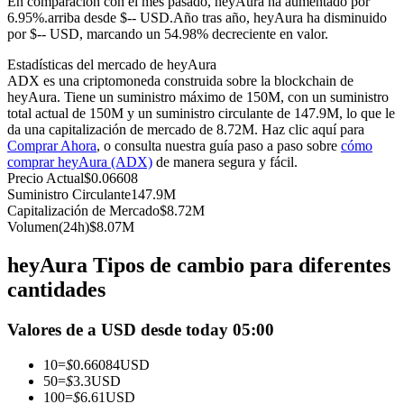
En comparación con el mes pasado, heyAura ha aumentado por
Futuros del USDC
6.95%.arriba desde $-- USD.
Año tras año, heyAura ha disminuido
por $-- USD, marcando un 54.98% decreciente en valor.
Futuros que utilizan USDC como garantía
Estadísticas del mercado de heyAura
ADX es una criptomoneda construida sobre la blockchain de
heyAura. Tiene un suministro máximo de 150M, con un suministro
total actual de 150M y un suministro circulante de 147.9M, lo que le
da una capitalización de mercado de 8.72M. Haz clic aquí para
Comprar Ahora
, o consulta nuestra guía paso a paso sobre
cómo
comprar heyAura (ADX)
de manera segura y fácil.
Precio Actual
$
0.06608
Suministro Circulante
147.9M
Capitalización de Mercado
$
8.72M
Copiar Trading
Volumen(24h)
$
8.07M
Únete a los mejores traders
heyAura Tipos de cambio para diferentes
cantidades
Valores de a USD desde today 05:00
10
=
$
0.66084
USD
50
=
$
3.3
USD
100
=
$
6.61
USD