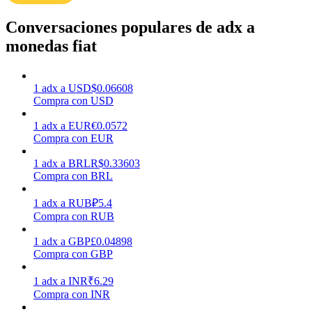
Conversaciones populares de adx a
Earn
monedas fiat
1
adx
a
USD
$
0.06608
Compra con USD
1
adx
a
EUR
€
0.0572
Compra con EUR
1
adx
a
BRL
R$
0.33603
Compra con BRL
Power Piggy
1
adx
a
RUB
₽
5.4
Gana recompensas competitivas diariamente
Compra con RUB
1
adx
a
GBP
£
0.04898
Compra con GBP
1
adx
a
INR
₹
6.29
Compra con INR