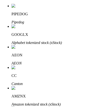
PIPEDOG
Pipedog
Inversión automática
Obtenga ganancias a largo plazo e intereses flexibles
GOOGLX
Alphabet tokenized stock (xStock)
AEON
AEON
CC
Aprender Staking
Canton
Obtenga más información sobre cómo obtener ingresos pasivos
AMZNX
Bitrue
AI
Amazon tokenized stock (xStock)