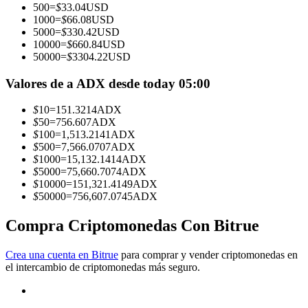
500
=
$
33.04
USD
1000
=
$
66.08
USD
Conviértete en un Trader de Copia
5000
=
$
330.42
USD
10000
=
$
660.84
USD
Disfruta del reparto de beneficios y comisiones de copy trading
50000
=
$
3304.22
USD
Valores de a ADX desde today 05:00
$
10
=
151.3214
ADX
$
50
=
756.607
ADX
$
100
=
1,513.2141
ADX
$
500
=
7,566.0707
ADX
$
1000
=
15,132.1414
ADX
$
5000
=
75,660.7074
ADX
$
10000
=
151,321.4149
ADX
Información
$
50000
=
756,607.0745
ADX
Análisis de big data que incluye información comercial, etc.
Compra Criptomonedas Con Bitrue
Crea una cuenta en Bitrue
para comprar y vender criptomonedas en
el intercambio de criptomonedas más seguro.