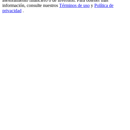
asesoramiento financiero o de inversión. Para obtener más
información, consulte nuestros
Términos de uso
y
Política de
USDT New User Exclusive 10% APR
privacidad
.
USDT Flexible Staking | Daily Rewards
BTC New User Exclusive: 6.5% APR
BTC Flexible Staking | Daily Rewards
Más eventos
Gana premios y recompensas exclusivas