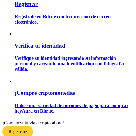
Registrar
Regístrate en Bitrue con tu dirección de correo
Guía
electrónico.
Guía de inicio de futuros
Verifica tu identidad
Verifique su identidad ingresando su información
personal y cargando una identificación con fotografía
válida.
Estrategias comerciales
¡Compre criptomonedas!
Aprenda cómo mantenerse rentable
Utilice una variedad de opciones de pago para comprar
heyAura en Bitrue.
¡Comienza tu viaje cripto ahora!
Regístrate