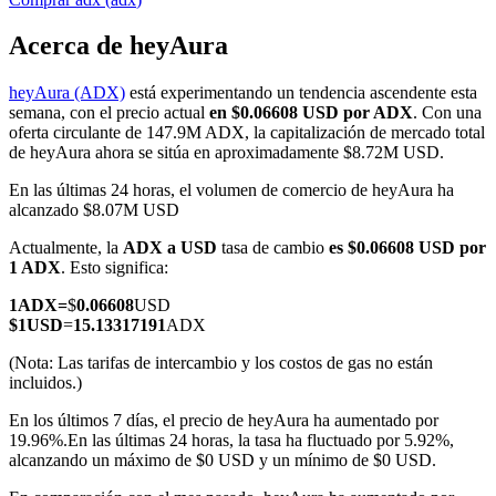
Acerca de heyAura
heyAura (ADX)
está experimentando un tendencia ascendente esta
Futuros COIN-M
semana, con el precio actual
en $0.06608 USD por ADX
. Con una
oferta circulante de 147.9M ADX, la capitalización de mercado total
Futuros de criptomonedas
de heyAura ahora se sitúa en aproximadamente $8.72M USD.
En las últimas 24 horas, el volumen de comercio de heyAura ha
alcanzado $8.07M USD
TradFi
Actualmente, la
ADX a USD
tasa de cambio
es $0.06608 USD por
Derivados de acciones, divisas, metales preciosos y materias
1 ADX
. Esto significa:
primas
1
ADX
=
$
0.06608
USD
$
1
USD
=
15.13317191
ADX
(Nota: Las tarifas de intercambio y los costos de gas no están
incluidos.)
En los últimos 7 días, el precio de heyAura ha aumentado por
19.96%.
En las últimas 24 horas, la tasa ha fluctuado por 5.92%,
alcanzando un máximo de $0 USD y un mínimo de $0 USD.