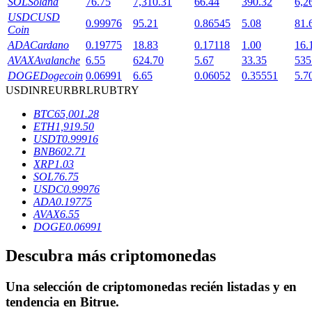
SOL
Solana
76.75
7,310.31
66.44
390.32
6,2
USDC
USD
0.99976
95.21
0.86545
5.08
81.
Coin
ADA
Cardano
0.19775
18.83
0.17118
1.00
16.
Bloqueos BTR
AVAX
Avalanche
6.55
624.70
5.67
33.35
535
DOGE
Dogecoin
0.06991
6.65
0.06052
0.35551
5.7
Inversiones exclusivas para titulares de BTR
USD
INR
EUR
BRL
RUB
TRY
BTC
65,001.28
ETH
1,919.50
USDT
0.99916
BNB
602.71
XRP
1.03
SOL
76.75
USDC
0.99976
ADA
0.19775
AVAX
6.55
Préstamos
DOGE
0.06991
Servicio de préstamos respaldado por criptomonedas
Descubra más criptomonedas
Una selección de criptomonedas recién listadas y en
tendencia en
Bitrue
.