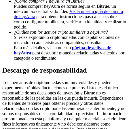
¿Cómo comprar 1 heyAura en Bitrue?
Puedes comprar heyAura de forma segura en
Bitrue
, un
Deposit & Trade BTC to Share 25000 USDT prize pool!
intercambio centralizado líder.
Visita nuestra guía de compra
de heyAura
para obtener instrucciones paso a paso sobre
cómo configurar tu billetera, verificar tu identidad y realizar tu
pedido.
¿Cuáles son los activos cripto similares a heyAura?
Deposit CASHCAT & Win
Si estás explorando criptomonedas con capitalizaciones de
Share 500000 CASHCAT prize pool
mercado o características comparables, consulta:
Para más detalles, visita nuestra
página de activos de
heyAura
para descubrir monedas relacionadas y altcoins por
categoría o rendimiento.
Exclusive for BitMart Users
Descargo de responsabilidad
Register & Trade to Win 500,000 USDT
Los mercados de criptomonedas son muy volátiles y pueden
experimentar rápidas fluctuaciones de precios. Usted es el único
responsable de sus decisiones de inversión y Bitrue no es
responsable de las pérdidas en las que pueda incurrir. Dependemos
Precious Metals Trading Carnival
de fuentes de terceros para obtener precios y otros datos
relacionados con las criptomonedas enumeradas anteriormente, y no
Trade Gold & Silver · 33,333 USDT Bonus
somos responsables de su confiabilidad o precisión. La información
proporcionada en esta plataforma y cualquier material asociado tiene
fines informativos únicamente y no debe considerarse como