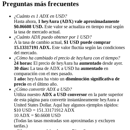
Preguntas más frecuentes
¿Cuánto es 1 ADX en USD?
Hasta ahora,
1 heyAura (ADX) vale aproximadamente
$0.06608 USD.
Este valor se actualiza en tiempo real según
la tasa de mercado actual.
¿Cuánto ADX puedo obtener por 1 USD?
Referencia
A la tasa de cambio actual,
$1 USD puede comprar
15.13317191 ADX.
Este valor fluctúa según las condiciones
Invita a un amigo para recibir recompensas en efectivo
del mercado.
¿Cómo ha cambiado el precio de heyAura con el tiempo?
BTC Welcome Rewards
24 horas:
El precio de heyAura ha
aumentado
desde ayer.
30 días:
La tasa de ADX a USD ha
aumentado
en
comparación con el mes pasado.
1 año:
heyAura ha visto un
disminución significativa de
precio
en el último año.
¿Cómo convertir ADX a USD?
Utiliza nuestro
ADX a USD conversor
en la parte superior
de esta página para convertir instantáneamente heyAura a
United States Dollar. Aquí hay algunos ejemplos rápidos:
$10 USD = 151.33171912 ADX
10 ADX = $0.6608 USD
(Todas las tasas mostradas son aproximadas y excluyen
tarifas.)
BTC Welcome Rewards