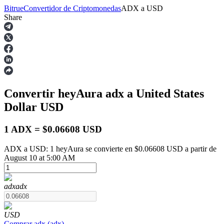
Bitrue
Convertidor de Criptomonedas
ADX
a
USD
Share
Futuros
Convertir heyAura
adx
a United States
Dollar
USD
1 ADX = $0.06608 USD
ADX a USD: 1 heyAura se convierte en $0.06608 USD a partir de
Futuros del USDT
August 10 at 5:00 AM
Futuros que utilizan USDT como garantía
adx
adx
USD
Comprar
adx
(
adx
)