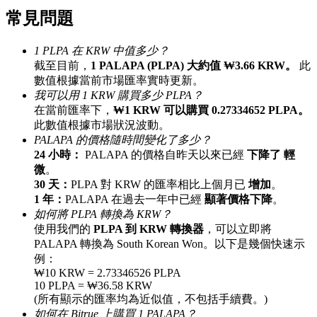
常見問題
最高達65%佣金！
1 PLPA 在 KRW 中值多少？
截至目前，
1 PALAPA (PLPA) 大約值 ₩3.66 KRW。
此
數值根據當前市場匯率實時更新。
我可以用 1 KRW 購買多少 PLPA？
在當前匯率下，
₩1 KRW 可以購買 0.27334652 PLPA。
此數值根據市場狀況波動。
PALAPA 的價格隨時間變化了多少？
24 小時：
PALAPA 的價格自昨天以來已經
下降了 輕
邀请好友
微
。
30 天：
PLPA 對 KRW 的匯率相比上個月已
增加
。
邀請朋友獲得現金獎勵
1 年：
PALAPA 在過去一年中已經
顯著價格下降
。
如何將 PLPA 轉換為 KRW？
使用我們的
PLPA 到 KRW 轉換器
，可以立即將
PALAPA 轉換為 South Korean Won。以下是幾個快速示
例：
₩10 KRW = 2.73346526 PLPA
10 PLPA = ₩36.58 KRW
(所有顯示的匯率均為近似值，不包括手續費。)
BTC 專享獎勵
如何在 Bitrue 上購買 1 PALAPA？