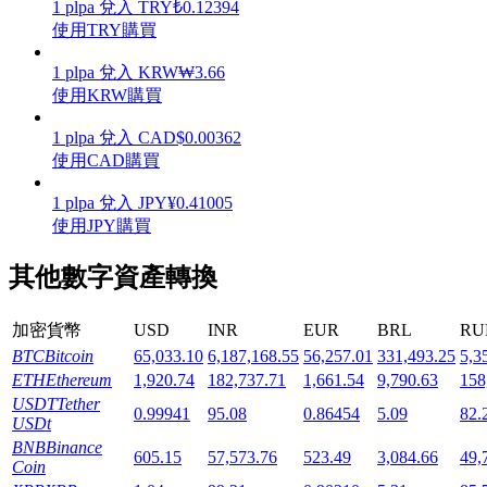
1
plpa
兌入
TRY
₺
0.12394
使用TRY購買
1
plpa
兌入
KRW
₩
3.66
使用KRW購買
機槍池
1
plpa
兌入
CAD
$
0.00362
使用CAD購買
一鍵質押鎖定高收益
1
plpa
兌入
JPY
¥
0.41005
使用JPY購買
其他數字資產轉換
加密貨幣
USD
INR
EUR
BRL
RU
BTC
Bitcoin
65,033.10
6,187,168.55
56,257.01
331,493.25
5,3
ETH
Ethereum
1,920.74
182,737.71
1,661.54
9,790.63
158
Launchpool
USDT
Tether
0.99941
95.08
0.86454
5.09
82.
USDt
活期質押獲得熱門資產
BNB
Binance
605.15
57,573.76
523.49
3,084.66
49,
Coin