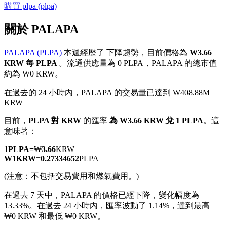
購買
plpa
(
plpa
)
關於 PALAPA
PALAPA (PLPA)
本週經歷了 下降趨勢，目前價格為
₩3.66
幣本位永續
KRW 每 PLPA
。流通供應量為 0 PLPA，PALAPA 的總市值
約為 ₩0 KRW。
以數字貨幣為保證金的永續合約
在過去的 24 小時內，PALAPA 的交易量已達到 ₩408.88M
KRW
TradFi
目前，
PLPA 對 KRW
的匯率
為 ₩3.66 KRW 兌 1 PLPA
。這
意味著：
美股、外匯、貴金屬及大宗商品衍生性商品
1
PLPA
=
₩
3.66
KRW
₩
1
KRW
=
0.27334652
PLPA
(注意：不包括交易費用和燃氣費用。)
在過去 7 天中，PALAPA 的價格已經下降，變化幅度為
13.33%。
在過去 24 小時內，匯率波動了 1.14%，達到最高
₩0 KRW 和最低 ₩0 KRW。