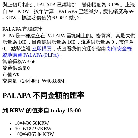
與上個月相比，PALAPA 已經增加，變化幅度為 3.17%。上涨
USDC永續
自 ₩-- KRW。
按年計算，PALAPA 已經減少，變化幅度為 ₩-
- KRW，標誌著價值的 63.08% 减少。
多種以USDC結算的永續合約
PALAPA 市場統計
PLPA 是一種建立在 PALAPA 區塊鏈上的加密貨幣。其最大供
應量為 10B，目前總供應量為 10B，流通供應量為 0，市值為
0。 點擊這裡
立即購買
，或查看我們的逐步指南
如何安全輕
鬆地購買 PALAPA (PLPA)
。
當前價格
₩
3.66
流通供應量
0
市值
₩
0
交易量（24小時）
₩
408.88M
跟單
與頂尖交易專家同行
PALAPA 不同金額的匯率
到 KRW 的值來自 today 15:00
10
=
₩
36.58
KRW
50
=
₩
182.92
KRW
100
=
₩
365.84
KRW