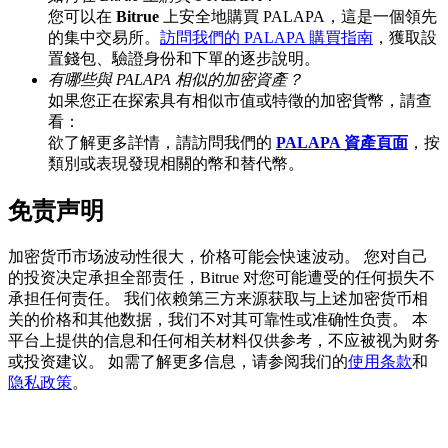
您可以在
Bitrue
上安全地購買 PALAPA，這是一個領先
的集中交易所。
訪問我們的 PALAPA 購買指南
，獲取設
置錢包、驗證身份和下單的逐步說明。
有哪些與 PALAPA 相似的加密資產？
BTC 專享獎勵
如果您正在探索具有相似市值或特徵的加密貨幣，請查
充值並交易BTC瓜分 25,000 USDT 獎池！
看：
欲了解更多詳情，請訪問我們的
PALAPA 資產頁面
，按
類別或表現發現相關的幣和替代幣。
免责声明
充值CASHCAT & 赢取
瓜分 500000 CASHCAT 獎池
加密货币市场波动性很大，价格可能会快速波动。 您对自己
的投资决定承担全部责任，Bitrue 对您可能遭受的任何损失不
承担任何责任。 我们依赖第三方来源获取与上述加密货币相
关的价格和其他数据，我们不对其可靠性或准确性负责。 本
BitMart 用戶遷移專享
平台上提供的信息和任何相关材料仅供参考，不应被视为财务
或投资建议。 如需了解更多信息，请参阅我们的
使用条款
和
註冊&交易贏 500,000 USDT
隐私政策
。