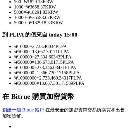
500
=
₩
1829.18
KRW
1000
=
₩
3658.37
KRW
5000
=
₩
18291.83
KRW
10000
=
₩
36583.67
KRW
成為跟單交易員
50000
=
₩
182918.33
KRW
坐享盈利分成和跟單分傭
到 PLPA 的值來自 today 15:00
₩
10000
=
2,733.46034
PLPA
₩
50000
=
13,667.30171
PLPA
₩
100000
=
27,334.60343
PLPA
₩
500000
=
136,673.01715
PLPA
₩
1000000
=
273,346.03431
PLPA
₩
5000000
=
1,366,730.17158
PLPA
₩
10000000
=
2,733,460.34317
PLPA
₩
50000000
=
13,667,301.71589
PLPA
合約資訊
在 Bitrue 購買加密貨幣
包含交易情況等的大數據分析
創建一個 Bitrue 帳戶
在最安全的加密貨幣交易所購買和出售
加密貨幣。