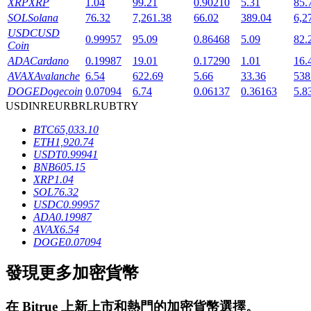
XRP
XRP
1.04
99.21
0.90210
5.31
85.
SOL
Solana
76.32
7,261.38
66.02
389.04
6,2
USDC
USD
0.99957
95.09
0.86468
5.09
82.
Coin
ADA
Cardano
0.19987
19.01
0.17290
1.01
16.
AVAX
Avalanche
6.54
622.69
5.66
33.36
538
DOGE
Dogecoin
0.07094
6.74
0.06137
0.36163
5.8
鎖倉BTR
USD
INR
EUR
BRL
RUB
TRY
BTC
65,033.10
輕鬆獲得多重福利
ETH
1,920.74
USDT
0.99941
BNB
605.15
XRP
1.04
SOL
76.32
USDC
0.99957
ADA
0.19987
AVAX
6.54
DOGE
0.07094
發現更多加密貨幣
借貸寶
借貸數字貨幣，及時且安全的服務
在
Bitrue
上新上市和熱門的加密貨幣選擇。