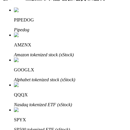
PIPEDOG
Pipedog
AMZNX
Amazon tokenized stock (xStock)
定投理财
享受活期理財及長期收益
GOOGLX
Alphabet tokenized stock (xStock)
QQQX
Nasdaq tokenized ETF (xStock)
SPYX
學習理財
SP500 tokenized ETF (xStock)