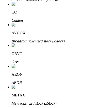
了解如何賺取穩定收入
CC
Bitrue
AI
Canton
AVGOX
Broadcom tokenized stock (xStock)
GRVT
合夥人計劃
Grvt
AEON
AEON
METAX
Meta tokenized stock (xStock)
Bitrue渠道合伙人