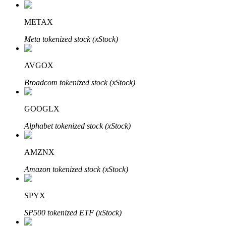
了解如何賺取穩定收入
METAX
Bitrue
AI
Meta tokenized stock (xStock)
AVGOX
Broadcom tokenized stock (xStock)
GOOGLX
合夥人計劃
Alphabet tokenized stock (xStock)
AMZNX
Amazon tokenized stock (xStock)
SPYX
SP500 tokenized ETF (xStock)
Bitrue渠道合伙人