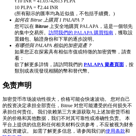
₹10 INR = 41.03742613 PLPA
10 PLPA = ₹2.44 INR
(所有顯示的匯率均為近似值，不包括手續費。)
如何在 Bitrue 上購買 1 PALAPA？
BTC 專享獎勵
您可以在
Bitrue
上安全地購買 PALAPA，這是一個領先
的集中交易所。
訪問我們的 PALAPA 購買指南
，獲取設
充值並交易BTC瓜分 25,000 USDT 獎池！
置錢包、驗證身份和下單的逐步說明。
有哪些與 PALAPA 相似的加密資產？
如果您正在探索具有相似市值或特徵的加密貨幣，請查
看：
充值CASHCAT & 赢取
欲了解更多詳情，請訪問我們的
PALAPA 資產頁面
，按
類別或表現發現相關的幣和替代幣。
瓜分 500000 CASHCAT 獎池
免责声明
加密货币市场波动性很大，价格可能会快速波动。 您对自己
BitMart 用戶遷移專享
的投资决定承担全部责任，Bitrue 对您可能遭受的任何损失不
承担任何责任。 我们依赖第三方来源获取与上述加密货币相
註冊&交易贏 500,000 USDT
关的价格和其他数据，我们不对其可靠性或准确性负责。 本
平台上提供的信息和任何相关材料仅供参考，不应被视为财务
或投资建议。 如需了解更多信息，请参阅我们的
使用条款
和