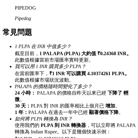
最高達65%佣金！
PIPEDOG
Pipedog
常見問題
1 PLPA 在 INR 中值多少？
截至目前，
1 PALAPA (PLPA) 大約值 ₹0.24368 INR。
此數值根據當前市場匯率實時更新。
我可以用 1 INR 購買多少 PLPA？
邀请好友
在當前匯率下，
₹1 INR 可以購買 4.10374261 PLPA。
此數值根據市場狀況波動。
邀請朋友獲得現金獎勵
PALAPA 的價格隨時間變化了多少？
24 小時：
PALAPA 的價格自昨天以來已經
下降了 輕
微
。
30 天：
PLPA 對 INR 的匯率相比上個月已
增加
。
1 年：
PALAPA 在過去一年中已經
顯著價格下降
。
如何將 PLPA 轉換為 INR？
使用我們的
PLPA 到 INR 轉換器
，可以立即將 PALAPA
轉換為 Indian Rupee。以下是幾個快速示例：
BTC 專享獎勵