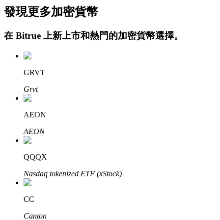
發現更多加密貨幣
在
Bitrue
上新上市和熱門的加密貨幣選擇。
GRVT
Grvt
定投理财
享受活期理財及長期收益
AEON
AEON
QQQX
Nasdaq tokenized ETF (xStock)
CC
學習理財
Canton