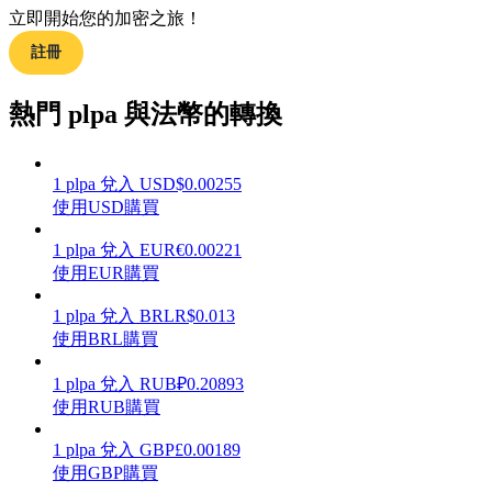
立即開始您的加密之旅！
註冊
熱門 plpa 與法幣的轉換
理財
1
plpa
兌入
USD
$
0.00255
使用USD購買
1
plpa
兌入
EUR
€
0.00221
使用EUR購買
1
plpa
兌入
BRL
R$
0.013
使用BRL購買
增值寶
1
plpa
兌入
RUB
₽
0.20893
使您的資產穩定增值
使用RUB購買
1
plpa
兌入
GBP
£
0.00189
使用GBP購買