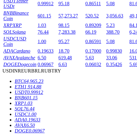
USDT
Tether
0.99912
95.18
0.86511
5.08
81.
USDt
BNB
Binance
601.15
57,273.27
520.52
3,056.63
49,
Coin
XRP
XRP
1.03
98.15
0.89209
5.23
84.
SOL
Solana
76.44
7,283.38
66.19
388.70
6,2
USDC
USD
1.00
95.27
0.86591
5.08
81.
Coin
鎖倉BTR
ADA
Cardano
0.19633
18.70
0.17000
0.99830
16.
輕鬆獲得多重福利
AVAX
Avalanche
6.50
619.48
5.63
33.06
531
DOGE
Dogecoin
0.06967
6.63
0.06032
0.35426
5.6
USD
INR
EUR
BRL
RUB
TRY
BTC
64,965.23
ETH
1,914.88
USDT
0.99912
BNB
601.15
XRP
1.03
SOL
76.44
USDC
1.00
ADA
0.19633
借貸寶
AVAX
6.50
DOGE
0.06967
借貸數字貨幣，及時且安全的服務