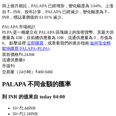
USDC永續
與上個月相比，PALAPA 已經增加，變化幅度為 3.64%。上涨
自 ₹-- INR。
按年計算，PALAPA 已經減少，變化幅度為 ₹--
多種以USDC結算的永續合約
INR，標誌著價值的 61.91% 减少。
PALAPA 市場統計
PLPA 是一種建立在 PALAPA 區塊鏈上的加密貨幣。其最大供
應量為 10B，目前總供應量為 10B，流通供應量為 0，市值為
0。 點擊這裡
立即購買
，或查看我們的逐步指南
如何安全輕
鬆地購買 PALAPA (PLPA)
。
當前價格
₹
0.24368
流通供應量
0
市值
₹
0
跟單
交易量（24小時）
₹
400.94M
與頂尖交易專家同行
PALAPA 不同金額的匯率
到 INR 的值來自 today 04:00
10
=
₹
2.44
INR
50
=
₹
12.18
INR