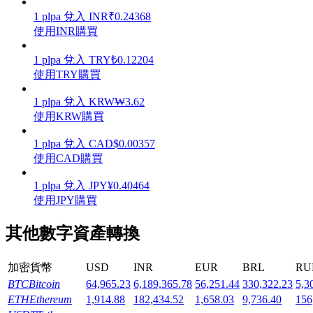
1
plpa
兌入
INR
₹
0.24368
使用INR購買
1
plpa
兌入
TRY
₺
0.12204
使用TRY購買
機槍池
1
plpa
兌入
KRW
₩
3.62
一鍵質押鎖定高收益
使用KRW購買
1
plpa
兌入
CAD
$
0.00357
使用CAD購買
1
plpa
兌入
JPY
¥
0.40464
使用JPY購買
其他數字資產轉換
Launchpool
加密貨幣
USD
INR
EUR
BRL
RU
活期質押獲得熱門資產
BTC
Bitcoin
64,965.23
6,189,365.78
56,251.44
330,322.23
5,3
ETH
Ethereum
1,914.88
182,434.52
1,658.03
9,736.40
156