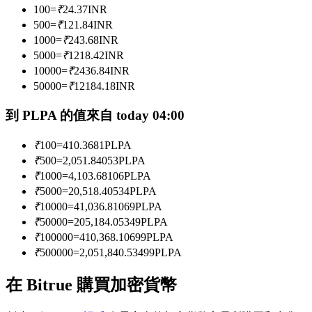
100
=
₹
24.37
INR
500
=
₹
121.84
INR
1000
=
₹
243.68
INR
成為跟單交易員
5000
=
₹
1218.42
INR
坐享盈利分成和跟單分傭
10000
=
₹
2436.84
INR
50000
=
₹
12184.18
INR
到 PLPA 的值來自 today 04:00
₹
100
=
410.3681
PLPA
₹
500
=
2,051.84053
PLPA
₹
1000
=
4,103.68106
PLPA
₹
5000
=
20,518.40534
PLPA
₹
10000
=
41,036.81069
PLPA
合約資訊
₹
50000
=
205,184.05349
PLPA
₹
100000
=
410,368.10699
PLPA
包含交易情況等的大數據分析
₹
500000
=
2,051,840.53499
PLPA
在 Bitrue 購買加密貨幣