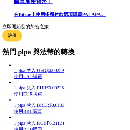
購買加密貨幣！
在Bitrue上使用多種付款選項購買PALAPA。
立即開始您的加密之旅！
合約指南
註冊
合約功能使用指南
熱門 plpa 與法幣的轉換
1
plpa
兌入
USD
$
0.00259
使用USD購買
1
plpa
兌入
EUR
€
0.00225
使用EUR購買
交易策略
1
plpa
兌入
BRL
R$
0.0133
使用BRL購買
學習如何保持盈利
1
plpa
兌入
RUB
₽
0.21124
使用RUB購買