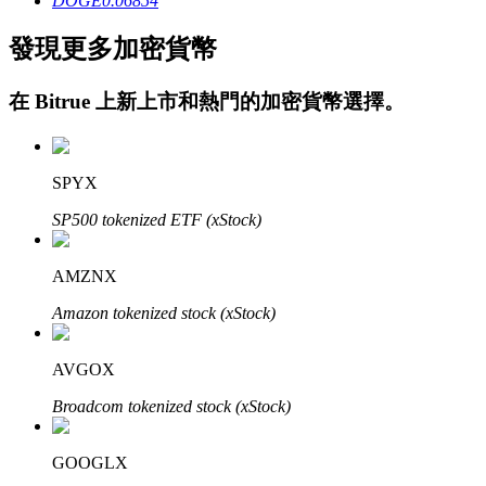
DOGE
0.06854
發現更多加密貨幣
在
Bitrue
上新上市和熱門的加密貨幣選擇。
鎖倉BTR
SPYX
輕鬆獲得多重福利
SP500 tokenized ETF (xStock)
AMZNX
Amazon tokenized stock (xStock)
AVGOX
Broadcom tokenized stock (xStock)
借貸寶
GOOGLX
借貸數字貨幣，及時且安全的服務