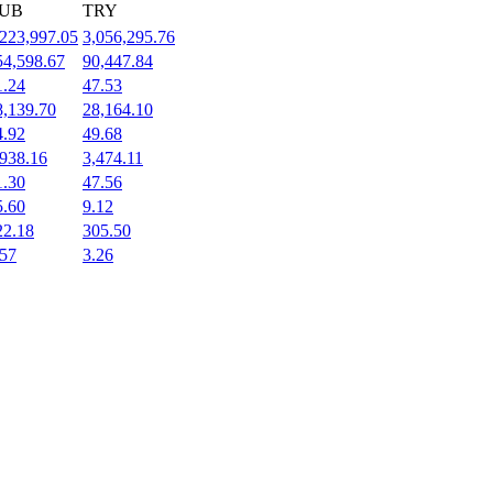
UB
TRY
,223,997.05
3,056,295.76
54,598.67
90,447.84
1.24
47.53
8,139.70
28,164.10
4.92
49.68
,938.16
3,474.11
1.30
47.56
5.60
9.12
22.18
305.50
.57
3.26