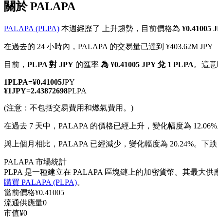
關於 PALAPA
PALAPA (PLPA)
本週經歷了 上升趨勢，目前價格為
¥0.41005
在過去的 24 小時內，PALAPA 的交易量已達到 ¥403.62M JPY
幣本位永續
目前，
PLPA 對 JPY
的匯率
為 ¥0.41005 JPY 兌 1 PLPA
。這意
以數字貨幣為保證金的永續合約
1
PLPA
=
¥
0.41005
JPY
¥
1
JPY
=
2.43872698
PLPA
(注意：不包括交易費用和燃氣費用。)
TradFi
在過去 7 天中，PALAPA 的價格已經上升，變化幅度為 12.06
美股、外匯、貴金屬及大宗商品衍生性商品
與上個月相比，PALAPA 已經減少，變化幅度為 20.24%。下跌自 ¥
PALAPA 市場統計
PLPA 是一種建立在 PALAPA 區塊鏈上的加密貨幣。其最大供
購買 PALAPA (PLPA)
。
當前價格
¥
0.41005
流通供應量
0
市值
¥
0