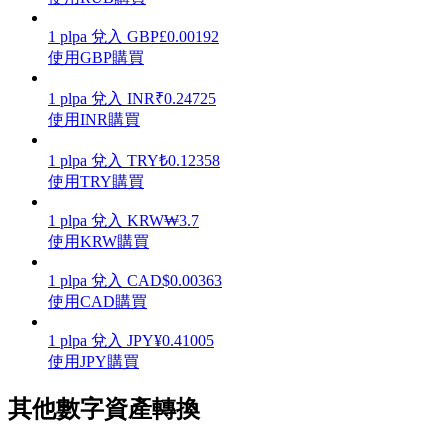
1
plpa
兌入
GBP
£
0.00192
使用GBP購買
1
plpa
兌入
INR
₹
0.24725
理財
使用INR購買
1
plpa
兌入
TRY
₺
0.12358
使用TRY購買
1
plpa
兌入
KRW
₩
3.7
使用KRW購買
1
plpa
兌入
CAD
$
0.00363
使用CAD購買
增值寶
1
plpa
兌入
JPY
¥
0.41005
使您的資產穩定增值
使用JPY購買
其他數字資產轉換