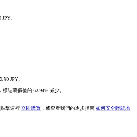
 JPY。
¥0 JPY。
，標誌著價值的 62.94% 减少。
。 點擊這裡
立即購買
，或查看我們的逐步指南
如何安全輕鬆地