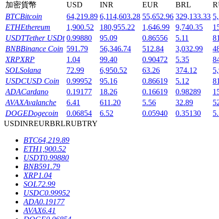
加密貨幣
USD
INR
EUR
BRL
R
BTC
Bitcoin
64,219.89
6,114,603.28
55,652.96
329,133.33
5
ETH
Ethereum
1,900.52
180,955.22
1,646.99
9,740.35
1
USDT
Tether USDt
0.99880
95.09
0.86556
5.11
8
BNB
Binance Coin
591.79
56,346.74
512.84
3,032.99
4
機槍池
XRP
XRP
1.04
99.40
0.90472
5.35
8
SOL
Solana
72.99
6,950.52
63.26
374.12
5
一鍵質押鎖定高收益
USDC
USD Coin
0.99952
95.16
0.86619
5.12
8
ADA
Cardano
0.19177
18.26
0.16619
0.98289
1
AVAX
Avalanche
6.41
611.20
5.56
32.89
5
DOGE
Dogecoin
0.06854
6.52
0.05940
0.35130
5
USD
INR
EUR
BRL
RUB
TRY
BTC
64,219.89
ETH
1,900.52
USDT
0.99880
BNB
591.79
Launchpool
XRP
1.04
SOL
72.99
活期質押獲得熱門資產
USDC
0.99952
ADA
0.19177
AVAX
6.41