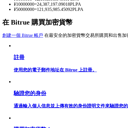
¥
10000000
=
24,387,197.09018
PLPA
¥
50000000
=
121,935,985.45092
PLPA
成為跟單交易員
在 Bitrue 購買加密貨幣
坐享盈利分成和跟單分傭
創建一個 Bitrue 帳戶
在最安全的加密貨幣交易所購買和出售加
註冊
使用您的電子郵件地址在 Bitrue 上註冊。
合約資訊
驗證您的身份
包含交易情況等的大數據分析
通過輸入個人信息並上傳有效的身份證明文件來驗證您的