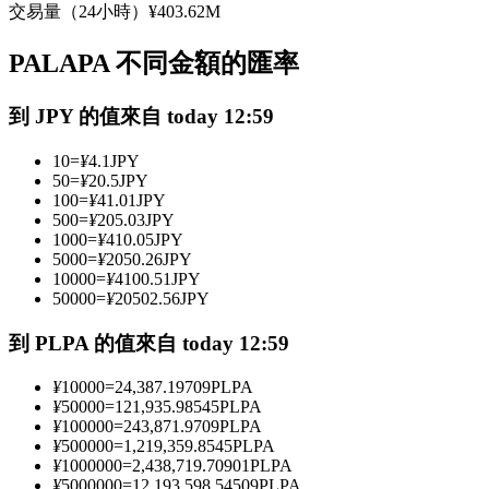
交易量（24小時）
¥
403.62M
USDC永續
PALAPA 不同金額的匯率
多種以USDC結算的永續合約
到 JPY 的值來自 today 12:59
10
=
¥
4.1
JPY
50
=
¥
20.5
JPY
100
=
¥
41.01
JPY
500
=
¥
205.03
JPY
1000
=
¥
410.05
JPY
5000
=
¥
2050.26
JPY
10000
=
¥
4100.51
JPY
跟單
50000
=
¥
20502.56
JPY
與頂尖交易專家同行
到 PLPA 的值來自 today 12:59
¥
10000
=
24,387.19709
PLPA
¥
50000
=
121,935.98545
PLPA
¥
100000
=
243,871.9709
PLPA
¥
500000
=
1,219,359.8545
PLPA
¥
1000000
=
2,438,719.70901
PLPA
¥
5000000
=
12,193,598.54509
PLPA