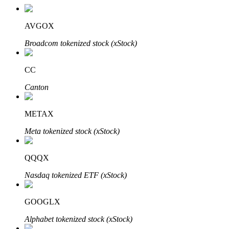
AVGOX
Broadcom tokenized stock (xStock)
CC
Canton
定投理财
METAX
享受活期理財及長期收益
Meta tokenized stock (xStock)
QQQX
Nasdaq tokenized ETF (xStock)
GOOGLX
Alphabet tokenized stock (xStock)
學習理財