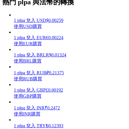
熱門 plpa 與法幣的轉換
1
plpa
兌入
USD
$
0.00259
使用USD購買
理財
1
plpa
兌入
EUR
€
0.00224
使用EUR購買
1
plpa
兌入
BRL
R$
0.01324
使用BRL購買
1
plpa
兌入
RUB
₽
0.21375
使用RUB購買
1
plpa
兌入
GBP
£
0.00192
增值寶
使用GBP購買
使您的資產穩定增值
1
plpa
兌入
INR
₹
0.2472
使用INR購買
1
plpa
兌入
TRY
₺
0.12393