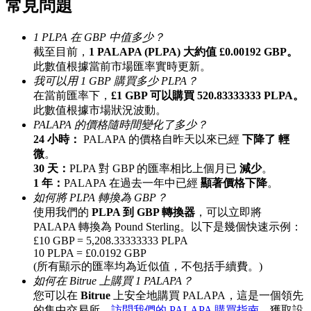
常見問題
最高達65%佣金！
1 PLPA 在 GBP 中值多少？
截至目前，
1 PALAPA (PLPA) 大約值 £0.00192 GBP。
此數值根據當前市場匯率實時更新。
我可以用 1 GBP 購買多少 PLPA？
在當前匯率下，
£1 GBP 可以購買 520.83333333 PLPA。
此數值根據市場狀況波動。
PALAPA 的價格隨時間變化了多少？
24 小時：
PALAPA 的價格自昨天以來已經
下降了 輕
微
。
邀请好友
30 天：
PLPA 對 GBP 的匯率相比上個月已
減少
。
1 年：
PALAPA 在過去一年中已經
顯著價格下降
。
邀請朋友獲得現金獎勵
如何將 PLPA 轉換為 GBP？
使用我們的
PLPA 到 GBP 轉換器
，可以立即將
PALAPA 轉換為 Pound Sterling。以下是幾個快速示例：
£10 GBP = 5,208.33333333 PLPA
10 PLPA = £0.0192 GBP
(所有顯示的匯率均為近似值，不包括手續費。)
如何在 Bitrue 上購買 1 PALAPA？
您可以在
Bitrue
上安全地購買 PALAPA，這是一個領先
BTC 專享獎勵
的集中交易所。
訪問我們的 PALAPA 購買指南
，獲取設