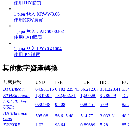
使用TRY購買
1
plpa
兌入
KRW
₩
3.66
使用KRW購買
1
plpa
兌入
CAD
$
0.00362
機槍池
使用CAD購買
一鍵質押鎖定高收益
1
plpa
兌入
JPY
¥
0.41004
使用JPY購買
其他數字資產轉換
加密貨幣
USD
INR
EUR
BRL
RU
BTC
Bitcoin
64,981.15
6,182,225.41
56,212.07
331,228.41
5,3
ETH
Ethereum
1,919.95
182,662.31
1,660.86
9,786.59
157
USDT
Tether
Launchpool
0.99938
95.08
0.86451
5.09
82.
USDt
活期質押獲得熱門資產
BNB
Binance
595.08
56,615.48
514.77
3,033.31
48,
Coin
XRP
XRP
1.03
98.64
0.89689
5.28
85.