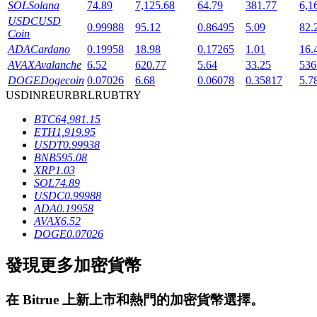
SOL
Solana
74.89
7,125.68
64.79
381.77
6,1
USDC
USD
0.99988
95.12
0.86495
5.09
82.
Coin
ADA
Cardano
0.19958
18.98
0.17265
1.01
16.
AVAX
Avalanche
6.52
620.77
5.64
33.25
536
DOGE
Dogecoin
0.07026
6.68
0.06078
0.35817
5.7
USD
INR
EUR
BRL
RUB
TRY
鎖倉BTR
BTC
64,981.15
ETH
1,919.95
輕鬆獲得多重福利
USDT
0.99938
BNB
595.08
XRP
1.03
SOL
74.89
USDC
0.99988
ADA
0.19958
AVAX
6.52
DOGE
0.07026
發現更多加密貨幣
借貸寶
在
Bitrue
上新上市和熱門的加密貨幣選擇。
借貸數字貨幣，及時且安全的服務