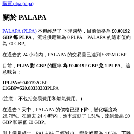
購買
plpa
(
plpa
)
關於 PALAPA
PALAPA (PLPA)
本週經歷了 下降趨勢，目前價格為
£0.00192
幣本位永續
GBP 每 PLPA
。流通供應量為 0 PLPA，PALAPA 的總市值約
為 £0 GBP。
以數字貨幣為保證金的永續合約
在過去的 24 小時內，PALAPA 的交易量已達到 £395M GBP
目前，
PLPA 對 GBP
的匯率
為 £0.00192 GBP 兌 1 PLPA
。這
TradFi
意味著：
美股、外匯、貴金屬及大宗商品衍生性商品
1
PLPA
=
£
0.00192
GBP
£
1
GBP
=
520.83333333
PLPA
(注意：不包括交易費用和燃氣費用。)
在過去 7 天中，PALAPA 的價格已經下降，變化幅度為
26.76%。
在過去 24 小時內，匯率波動了 1.51%，達到最高 £0
GBP 和最低 £0 GBP。
與上個月相比，PALAPA 已經減少，變化幅度為 4.05%。下跌