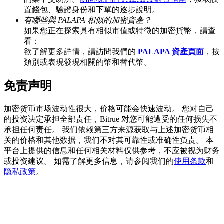
置錢包、驗證身份和下單的逐步說明。
有哪些與 PALAPA 相似的加密資產？
如果您正在探索具有相似市值或特徵的加密貨幣，請查
看：
BTC 專享獎勵
欲了解更多詳情，請訪問我們的
PALAPA 資產頁面
，按
充值並交易BTC瓜分 25,000 USDT 獎池！
類別或表現發現相關的幣和替代幣。
免责声明
充值CASHCAT & 赢取
加密货币市场波动性很大，价格可能会快速波动。 您对自己
的投资决定承担全部责任，Bitrue 对您可能遭受的任何损失不
瓜分 500000 CASHCAT 獎池
承担任何责任。 我们依赖第三方来源获取与上述加密货币相
关的价格和其他数据，我们不对其可靠性或准确性负责。 本
平台上提供的信息和任何相关材料仅供参考，不应被视为财务
或投资建议。 如需了解更多信息，请参阅我们的
使用条款
和
BitMart 用戶遷移專享
隐私政策
。
註冊&交易贏 500,000 USDT