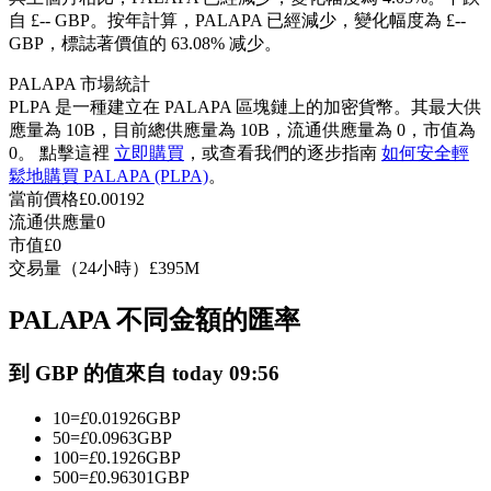
自 £-- GBP。
按年計算，PALAPA 已經減少，變化幅度為 £--
USDC永續
GBP，標誌著價值的 63.08% 减少。
多種以USDC結算的永續合約
PALAPA 市場統計
PLPA 是一種建立在 PALAPA 區塊鏈上的加密貨幣。其最大供
應量為 10B，目前總供應量為 10B，流通供應量為 0，市值為
0。 點擊這裡
立即購買
，或查看我們的逐步指南
如何安全輕
鬆地購買 PALAPA (PLPA)
。
當前價格
£
0.00192
流通供應量
0
市值
£
0
交易量（24小時）
£
395M
跟單
PALAPA 不同金額的匯率
與頂尖交易專家同行
到 GBP 的值來自 today 09:56
10
=
£
0.01926
GBP
50
=
£
0.0963
GBP
100
=
£
0.1926
GBP
500
=
£
0.96301
GBP