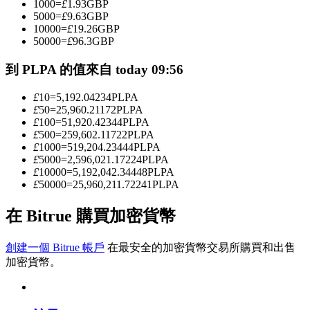
1000
=
£
1.93
GBP
5000
=
£
9.63
GBP
10000
=
£
19.26
GBP
50000
=
£
96.3
GBP
成為跟單交易員
到 PLPA 的值來自 today 09:56
坐享盈利分成和跟單分傭
£
10
=
5,192.04234
PLPA
£
50
=
25,960.21172
PLPA
£
100
=
51,920.42344
PLPA
£
500
=
259,602.11722
PLPA
£
1000
=
519,204.23444
PLPA
£
5000
=
2,596,021.17224
PLPA
£
10000
=
5,192,042.34448
PLPA
£
50000
=
25,960,211.72241
PLPA
合約資訊
在 Bitrue 購買加密貨幣
包含交易情況等的大數據分析
創建一個 Bitrue 帳戶
在最安全的加密貨幣交易所購買和出售
加密貨幣。