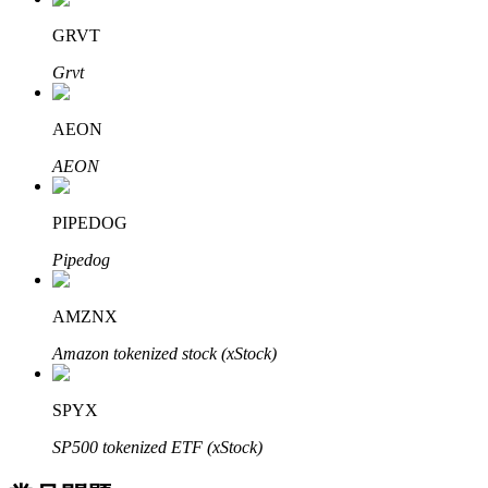
了解如何賺取穩定收入
GRVT
Bitrue
AI
Grvt
AEON
AEON
PIPEDOG
合夥人計劃
Pipedog
AMZNX
Amazon tokenized stock (xStock)
SPYX
SP500 tokenized ETF (xStock)
Bitrue渠道合伙人