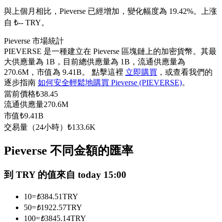
USDC永續
與上個月相比，Pieverse 已經增加，變化幅度為 19.42%。上涨
自 ₺-- TRY。
多種以USDC結算的永續合約
Pieverse 市場統計
PIEVERSE 是一種建立在 Pieverse 區塊鏈上的加密貨幣。其最
大供應量為 1B，目前總供應量為 1B，流通供應量為
270.6M，市值為 9.41B。 點擊這裡
立即購買
，或查看我們的
逐步指南
如何安全輕鬆地購買 Pieverse (PIEVERSE)
。
當前價格
₺
38.45
流通供應量
270.6M
市值
₺
9.41B
交易量（24小時）
₺
133.6K
跟單
Pieverse 不同金額的匯率
與頂尖交易專家同行
到 TRY 的值來自 today 15:00
10
=
₺
384.51
TRY
50
=
₺
1922.57
TRY
100
=
₺
3845.14
TRY