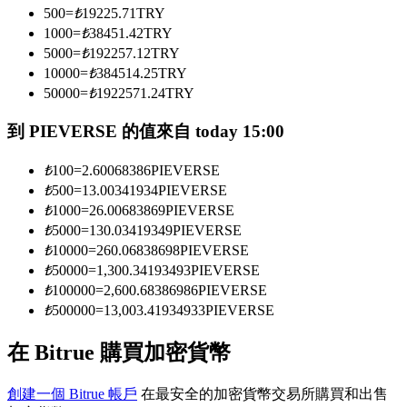
500
=
₺
19225.71
TRY
1000
=
₺
38451.42
TRY
5000
=
₺
192257.12
TRY
成為跟單交易員
10000
=
₺
384514.25
TRY
坐享盈利分成和跟單分傭
50000
=
₺
1922571.24
TRY
到 PIEVERSE 的值來自 today 15:00
₺
100
=
2.60068386
PIEVERSE
₺
500
=
13.00341934
PIEVERSE
₺
1000
=
26.00683869
PIEVERSE
₺
5000
=
130.03419349
PIEVERSE
₺
10000
=
260.06838698
PIEVERSE
₺
50000
=
1,300.34193493
PIEVERSE
合約資訊
₺
100000
=
2,600.68386986
PIEVERSE
₺
500000
=
13,003.41934933
PIEVERSE
包含交易情況等的大數據分析
在 Bitrue 購買加密貨幣
創建一個 Bitrue 帳戶
在最安全的加密貨幣交易所購買和出售