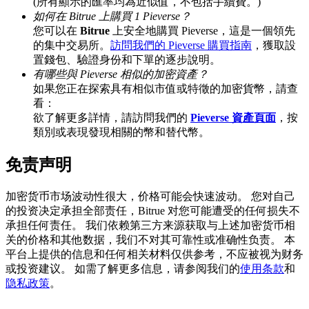
(所有顯示的匯率均為近似值，不包括手續費。)
如何在 Bitrue 上購買 1 Pieverse？
您可以在
Bitrue
上安全地購買 Pieverse，這是一個領先
的集中交易所。
訪問我們的 Pieverse 購買指南
，獲取設
BTC 專享獎勵
置錢包、驗證身份和下單的逐步說明。
有哪些與 Pieverse 相似的加密資產？
充值並交易BTC瓜分 25,000 USDT 獎池！
如果您正在探索具有相似市值或特徵的加密貨幣，請查
看：
欲了解更多詳情，請訪問我們的
Pieverse 資產頁面
，按
類別或表現發現相關的幣和替代幣。
充值CASHCAT & 赢取
免责声明
瓜分 500000 CASHCAT 獎池
加密货币市场波动性很大，价格可能会快速波动。 您对自己
的投资决定承担全部责任，Bitrue 对您可能遭受的任何损失不
承担任何责任。 我们依赖第三方来源获取与上述加密货币相
BitMart 用戶遷移專享
关的价格和其他数据，我们不对其可靠性或准确性负责。 本
平台上提供的信息和任何相关材料仅供参考，不应被视为财务
註冊&交易贏 500,000 USDT
或投资建议。 如需了解更多信息，请参阅我们的
使用条款
和
隐私政策
。