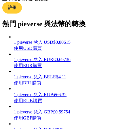
註冊
熱門 pieverse 與法幣的轉換
理財
1
pieverse
兌入
USD
$
0.80615
使用USD購買
1
pieverse
兌入
EUR
€
0.69736
使用EUR購買
1
pieverse
兌入
BRL
R$
4.11
使用BRL購買
增值寶
1
pieverse
兌入
RUB
₽
66.32
使用RUB購買
使您的資產穩定增值
1
pieverse
兌入
GBP
£
0.59754
使用GBP購買