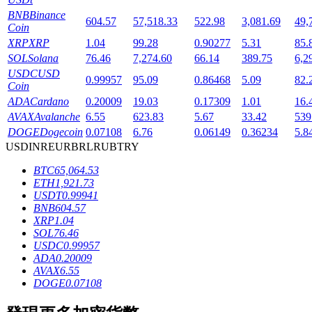
BNB
Binance
604.57
57,518.33
522.98
3,081.69
49,
Coin
XRP
XRP
1.04
99.28
0.90277
5.31
85.
SOL
Solana
76.46
7,274.60
66.14
389.75
6,2
USDC
USD
0.99957
95.09
0.86468
5.09
82.
Coin
ADA
Cardano
0.20009
19.03
0.17309
1.01
16.
鎖倉BTR
AVAX
Avalanche
6.55
623.83
5.67
33.42
539
輕鬆獲得多重福利
DOGE
Dogecoin
0.07108
6.76
0.06149
0.36234
5.8
USD
INR
EUR
BRL
RUB
TRY
BTC
65,064.53
ETH
1,921.73
USDT
0.99941
BNB
604.57
XRP
1.04
SOL
76.46
USDC
0.99957
ADA
0.20009
AVAX
6.55
借貸寶
DOGE
0.07108
借貸數字貨幣，及時且安全的服務