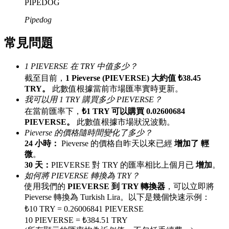
PIPEDOG
最高達65%佣金！
Pipedog
常見問題
1 PIEVERSE 在 TRY 中值多少？
截至目前，
1 Pieverse (PIEVERSE) 大約值 ₺38.45
TRY。
此數值根據當前市場匯率實時更新。
我可以用 1 TRY 購買多少 PIEVERSE？
在當前匯率下，
₺1 TRY 可以購買 0.02600684
邀请好友
PIEVERSE。
此數值根據市場狀況波動。
Pieverse 的價格隨時間變化了多少？
邀請朋友獲得現金獎勵
24 小時：
Pieverse 的價格自昨天以來已經
增加了 輕
微
。
30 天：
PIEVERSE 對 TRY 的匯率相比上個月已
增加
。
如何將 PIEVERSE 轉換為 TRY？
使用我們的
PIEVERSE 到 TRY 轉換器
，可以立即將
Pieverse 轉換為 Turkish Lira。以下是幾個快速示例：
₺10 TRY = 0.26006841 PIEVERSE
10 PIEVERSE = ₺384.51 TRY
BTC 專享獎勵