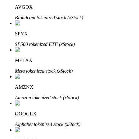
AVGOX
了解如何賺取穩定收入
Broadcom tokenized stock (xStock)
Bitrue
AI
SPYX
SP500 tokenized ETF (xStock)
METAX
Meta tokenized stock (xStock)
合夥人計劃
AMZNX
Amazon tokenized stock (xStock)
GOOGLX
Alphabet tokenized stock (xStock)
Bitrue渠道合伙人