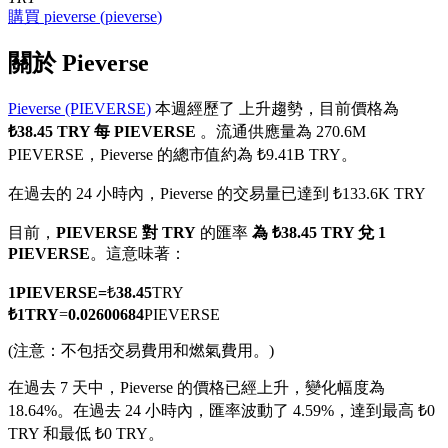
購買
pieverse
(
pieverse
)
關於 Pieverse
Pieverse (PIEVERSE)
本週經歷了 上升趨勢，目前價格為
幣本位永續
₺38.45 TRY 每 PIEVERSE
。流通供應量為 270.6M
以數字貨幣為保證金的永續合約
PIEVERSE，Pieverse 的總市值約為 ₺9.41B TRY。
在過去的 24 小時內，Pieverse 的交易量已達到 ₺133.6K TRY
TradFi
目前，
PIEVERSE 對 TRY
的匯率
為 ₺38.45 TRY 兌 1
PIEVERSE
。這意味著：
美股、外匯、貴金屬及大宗商品衍生性商品
1
PIEVERSE
=
₺
38.45
TRY
₺
1
TRY
=
0.02600684
PIEVERSE
(注意：不包括交易費用和燃氣費用。)
在過去 7 天中，Pieverse 的價格已經上升，變化幅度為
18.64%。
在過去 24 小時內，匯率波動了 4.59%，達到最高 ₺0
TRY 和最低 ₺0 TRY。