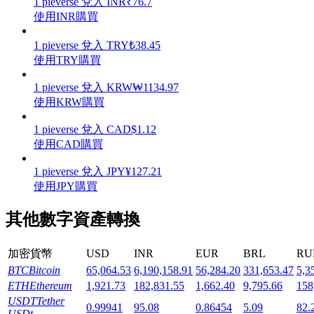
1
pieverse
兌入
INR
₹
76.7
使用INR購買
1
pieverse
兌入
TRY
₺
38.45
使用TRY購買
機槍池
1
pieverse
兌入
KRW
₩
1134.97
使用KRW購買
一鍵質押鎖定高收益
1
pieverse
兌入
CAD
$
1.12
使用CAD購買
1
pieverse
兌入
JPY
¥
127.21
使用JPY購買
其他數字資產轉換
Launchpool
加密貨幣
USD
INR
EUR
BRL
RU
BTC
Bitcoin
65,064.53
6,190,158.91
56,284.20
331,653.47
5,3
活期質押獲得熱門資產
ETH
Ethereum
1,921.73
182,831.55
1,662.40
9,795.66
158
USDT
Tether
0.99941
95.08
0.86454
5.09
82.
USDt